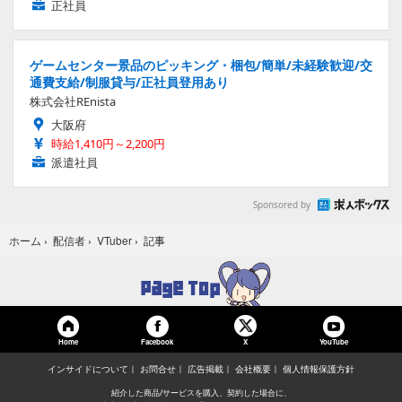
正社員
ゲームセンター景品のピッキング・梱包/簡単/未経験歓迎/交
通費支給/制服貸与/正社員登用あり
株式会社REnista
大阪府
時給1,410円～2,200円
派遣社員
Sponsored by
記事
ホーム
›
配信者
›
VTuber
›
Home
Facebook
YouTube
X
インサイドについて
お問合せ
広告掲載
会社概要
個人情報保護方針
紹介した商品/サービスを購入、契約した場合に、