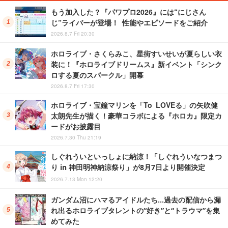
もう加入した？『パワプロ2026』には“にじさん
じ”ライバーが登場！ 性能やエピソードをご紹介
2026.8.7 Fri 20:30
ホロライブ・さくらみこ、星街すいせいが夏らしい衣
装に！『ホロライブドリームス』新イベント「シンク
ロする夏のスパークル」開幕
2026.8.7 Fri 17:30
ホロライブ・宝鐘マリンを「To LOVEる」の矢吹健
太朗先生が描く！豪華コラボによる『ホロカ』限定カ
ードがお披露目
2026.7.30 Thu 21:19
しぐれういといっしょに納涼！「しぐれういなつまつ
り in 神田明神納涼祭り」が8月7日より開催決定
2026.7.13 Mon 12:20
ガンダム沼にハマるアイドルたち…過去の配信から漏
れ出るホロライブタレントの“好き”と“トラウマ”を集
めてみた