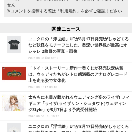
せん
※コメントを投稿する際は
「利用規約」
を必ずご確認ください
関連ニュース
ユニクロの「浮世絵」UTが8月17日発売!がしゃどくろ
など妖怪をモチーフにした、奥深い世界観が最高にオ
シャレ 2枚目の写真・画像
2026.08.08 Sat 15:10
「トイ・ストーリー」新作一番くじが発売決定!A賞
は、ウッディたちがレトロ感満載のアナログレコード
上を走る姿で立体化
2026.08.07 Fri 03:40
太ももにも目が惹かれるウェディング姿のライザ! フィ
ギュア「ライザ(ライザリン・シュタウト)ウェディン
グStyle」が8月7日より予約受付開始
2026.08.06 Thu 10:15
ユニクロの「浮世絵」UTが8月17日発売!がしゃどくろ