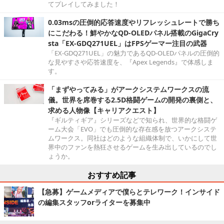
てプレイしてみました！
0.03msの圧倒的応答速度やリフレッシュレートで勝ち
にこだわる！鮮やかなQD-OLEDパネル搭載のGigaCry
sta「EX-GDQ271UEL」はFPSゲーマー注目の武器
「EX-GDQ271UEL」の魅力であるQD-OLEDパネルの圧倒的
な見やすさや応答速度を、『Apex Legends』で体感しま
す。
「まずやってみる」がアークシステムワークスの流
儀。世界を席巻する2.5D格闘ゲームの開発の裏側と、
求める人物像【キャリアクエスト】
『ギルティギア』シリーズなどで知られ、世界的な格闘ゲ
ーム大会「EVO」でも圧倒的な存在感を放つアークシステ
ムワークス。同社はどのような組織体制で、いかにして世
界中のファンを熱狂させるゲームを生み出しているのでし
ょうか。
おすすめ記事
【急募】ゲームメディアで僕らとテレワーク！インサイド
の編集スタッフorライターを募集中