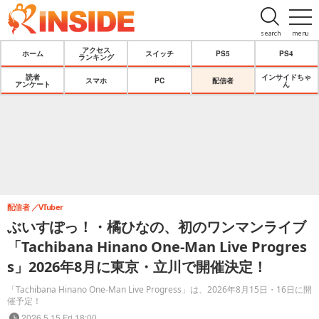
search
menu
アクセス
ホーム
スイッチ
PS5
PS4
ランキング
読者
インサイドちゃ
スマホ
PC
配信者
アンケート
ん
配信者
VTuber
ぶいすぽっ！・橘ひなの、初のワンマンライブ
「Tachibana Hinano One-Man Live Progres
s」2026年8月に東京・立川で開催決定！
「Tachibana Hinano One-Man Live Progress」は、2026年8月15日・16日に開
催予定！
2026.5.15 Fri 18:00