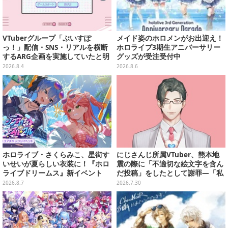
VTuberグループ「ぶいすぽ
メイド姿のホロメンがお出迎え！
っ！」配信・SNS・リアルを横断
ホロライブ3期生アニバーサリー
するARG企画を実施していたと明
グッズが受注受付中
らかに―ファンメイドらしきタイ
2026.8.4
2026.8.6
ピングゲームが実は…
ホロライブ・さくらみこ、星街す
にじさんじ所属VTuber、熊本地
いせいが夏らしい衣装に！『ホロ
震の際に「不適切な絵文字を含ん
ライブドリームス』新イベント
だ投稿」をしたとして謝罪―「私
「シンクロする夏のスパークル」
の認識と確認が至らず…」
2026.8.7
2026.7.30
開幕