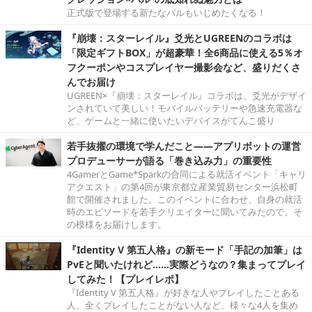
正式版で登場する新たなパルもいじめたくなる！
『崩壊：スターレイル』爻光とUGREENのコラボは
「限定ギフトBOX」が超豪華！全6商品に使える5％オ
フクーポンやコスプレイヤー撮影会など、盛りだくさ
んでお届け
UGREEN×『崩壊：スターレイル』コラボは、爻光がデザイ
ンされていて美しい！モバイルバッテリーや急速充電器な
ど、ゲームと一緒に使いたいデバイスがてんこ盛り
若手抜擢の環境で学んだこと――アプリボットの運営
プロデューサーが語る「巻き込み力」の重要性
4GamerとGame*Sparkの合同による就活イベント「キャリ
アクエスト」の第4回が東京都立産業貿易センター浜松町
館で開催されました。このイベントに合わせ、自身の就活
時のエピソードを若手クリエイターに聞いてみたので、そ
の模様をお届けします。
『Identity V 第五人格』の新モード「手記の加筆」は
PvEと聞いたけれど……実際どうなの？集まってプレイ
してみた！【プレイレポ】
『Identity V 第五人格』が好きな人やプレイしたことある
人、全くプレイしたことがない人など、様々な4人を集め