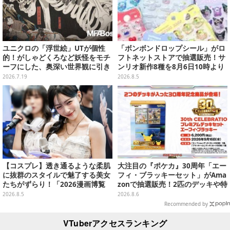
ユニクロの「浮世絵」UTが個性
「ボンボンドロップシール」がロ
的！がしゃどくろなど妖怪をモチ
フトネットストアで抽選販売！サ
ーフにした、奥深い世界観に引き
ンリオ新作8種を8月6日10時より
込まれる
受付開始
2026.7.19
2026.8.5
【コスプレ】透き通るような柔肌
大注目の『ポケカ』30周年「エー
に抜群のスタイルで魅了する美女
フィ・ブラッキーセット」がAma
たちがずらり！「2026漫画博覧
zonで抽選販売！2匹のデッキや特
会」美麗コンパニオンまとめ【画
別カードを収録
2026.8.5
2026.8.6
像39枚】
Recommended by
VTuberアクセスランキング