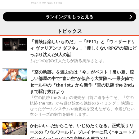
2026.3.22 Sun 11:30
ランキングをもっと見る
トピックス
「冒険は楽しいものだ」 ─『FF11』と『ウィザードリ
ィ ヴァリアンツ ダフネ』、"優しくないRPG"の沼にど
っぷり沈んだ4人の話
ふたつの沼の住人たちが語る奥深さとは。
『空の軌跡』を遊ぶのは「今」がベスト！暑い夏、涼
しい部屋の中で“青い空”が似合う大冒険へ―最安値で
セール中の『the 1st』から新作『空の軌跡 the 2nd』
まで駆け抜けよう
『空の軌跡 the 2nd』の発売が目前に迫る今こそ、『空の
軌跡 the 1st』から遊び始める絶好のタイミング！ 快適に
なったゲームシステムや新要素を交えながら、今遊びたい
本シリーズの魅力を紹介します。
かわいい…だからこそ、いじめたくなる。正式版リリ
ースの『パルワールド』プレイヤーに訊く“キュートア
グレッション×パル”の底知れぬ魅力とは