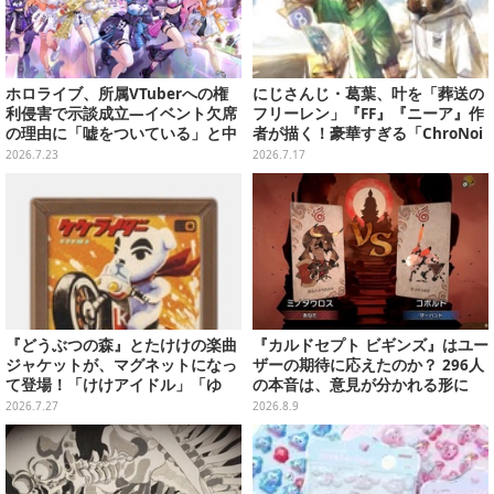
ホロライブ、所属VTuberへの権
にじさんじ・葛葉、叶を「葬送の
利侵害で示談成立―イベント欠席
フリーレン」『FF』『ニーア』作
の理由に「嘘をついている」と中
者が描く！豪華すぎる「ChroNoi
傷、異性関係にも卑猥な憶測を交
R」8周年イラストが公開
2026.7.23
2026.7.17
え執拗に罵倒・侮辱
『どうぶつの森』とたけけの楽曲
『カルドセプト ビギンズ』はユー
ジャケットが、マグネットになっ
ザーの期待に応えたのか？ 296人
て登場！「けけアイドル」「ゆ
の本音は、意見が分かれる形に
け！けけライダー」など全10種
【アンケ結果】
2026.7.27
2026.8.9