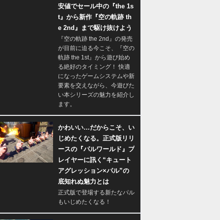
安値でセール中の『the 1s
t』から新作『空の軌跡 th
e 2nd』まで駆け抜けよう
『空の軌跡 the 2nd』の発売
が目前に迫る今こそ、『空の
軌跡 the 1st』から遊び始め
る絶好のタイミング！ 快適
になったゲームシステムや新
要素を交えながら、今遊びた
い本シリーズの魅力を紹介し
ます。
かわいい…だからこそ、い
じめたくなる。正式版リリ
ースの『パルワールド』プ
レイヤーに訊く“キュート
アグレッション×パル”の
底知れぬ魅力とは
正式版で登場する新たなパル
もいじめたくなる！