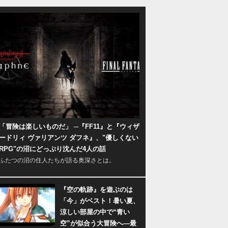
「冒険は楽しいものだ」 ─『FF11』と『ウィザ
ードリィ ヴァリアンツ ダフネ』、"優しくない
RPG"の沼にどっぷり沈んだ4人の話
ふたつの沼の住人たちが語る奥深さとは。
『空の軌跡』を遊ぶのは
「今」がベスト！暑い夏、
涼しい部屋の中で“青い
空”が似合う大冒険へ―最