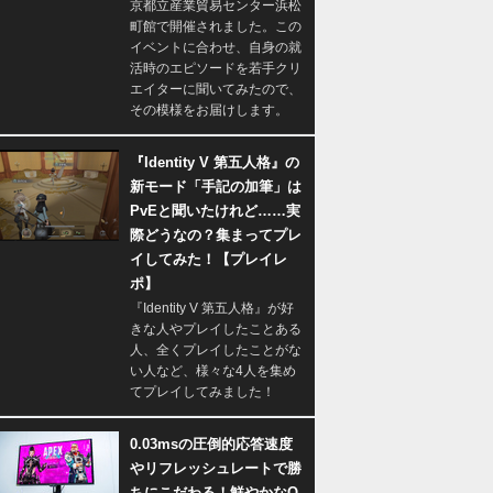
京都立産業貿易センター浜松
町館で開催されました。この
イベントに合わせ、自身の就
活時のエピソードを若手クリ
エイターに聞いてみたので、
その模様をお届けします。
『Identity V 第五人格』の
新モード「手記の加筆」は
PvEと聞いたけれど……実
際どうなの？集まってプレ
イしてみた！【プレイレ
ポ】
『Identity V 第五人格』が好
きな人やプレイしたことある
人、全くプレイしたことがな
い人など、様々な4人を集め
てプレイしてみました！
0.03msの圧倒的応答速度
やリフレッシュレートで勝
ちにこだわる！鮮やかなQ