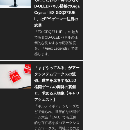
D-OLEDパネル搭載のGiga
Crysta「EX-GDQ271UE
L」はFPSゲーマー注目の
武器
「EX-GDQ271UEL」の魅力
であるQD-OLEDパネルの圧
倒的な見やすさや応答速度
を、『Apex Legends』で体
感します。
「まずやってみる」がアー
クシステムワークスの流
儀。世界を席巻する2.5D
格闘ゲームの開発の裏側
と、求める人物像【キャリ
アクエスト】
『ギルティギア』シリーズな
どで知られ、世界的な格闘ゲ
ーム大会「EVO」でも圧倒
的な存在感を放つアークシス
テムワークス。同社はどのよ