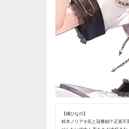
【橘ひなの】
鈴木ノリアキ氏と冠番組!? 正直