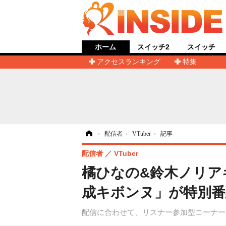
ホーム
スイッチ2
スイッチ
アクセスランキング
特集
ホーム
›
配信者
›
VTuber
›
記事
配信者
VTuber
橘ひなの&鈴木ノリア
成キボンヌ」が特別番
配信に合わせて、リスナー参加型コーナー