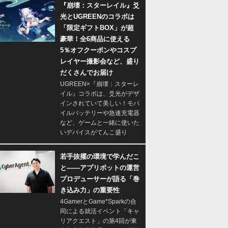
『崩壊：スターレイル』爻
光とUGREENのコラボは
「限定ギフトBOX」が超
豪華！全6商品に使える
5％オフクーポンやコスプ
レイヤー撮影会など、盛り
だくさんでお届け
UGREEN×『崩壊：スターレ
イル』コラボは、爻光がデザ
インされていて美しい！モバ
イルバッテリーや急速充電器
など、ゲームと一緒に使いた
いデバイスがてんこ盛り
若手抜擢の環境で学んだこ
と――アプリボットの運営
プロデューサーが語る「巻
き込み力」の重要性
4GamerとGame*Sparkの合
同による就活イベント「キャ
リアクエスト」の第4回が東