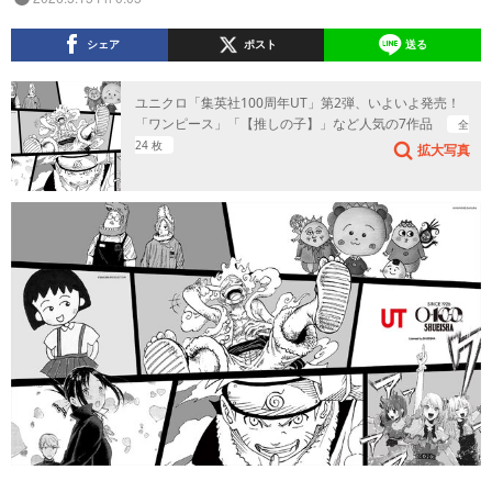
シェア
ポスト
送る
ユニクロ「集英社100周年UT」第2弾、いよいよ発売！
「ワンピース」「【推しの子】」など人気の7作品
全
24 枚
拡大写真