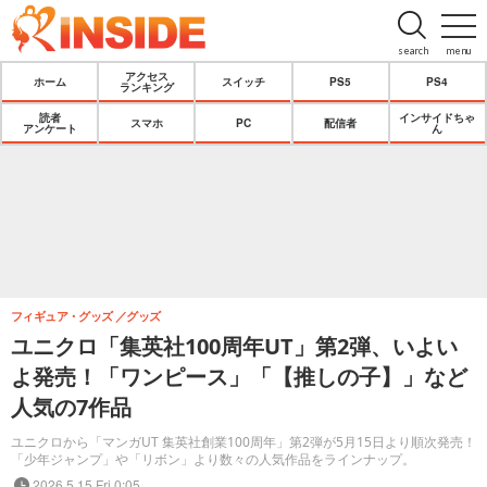
search
menu
アクセス
ホーム
スイッチ
PS5
PS4
ランキング
読者
インサイドちゃ
スマホ
PC
配信者
アンケート
ん
フィギュア・グッズ
グッズ
ユニクロ「集英社100周年UT」第2弾、いよい
よ発売！「ワンピース」「【推しの子】」など
人気の7作品
ユニクロから「マンガUT 集英社創業100周年」第2弾が5月15日より順次発売！
「少年ジャンプ」や「リボン」より数々の人気作品をラインナップ。
2026.5.15 Fri 0:05