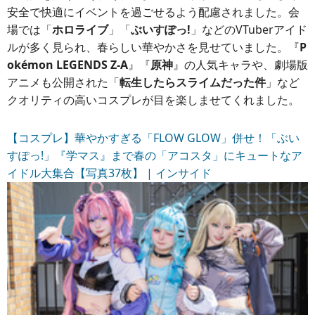
安全で快適にイベントを過ごせるよう配慮されました。会
場では「
ホロライブ
」「
ぶいすぽっ!
」などのVTuberアイド
ルが多く見られ、春らしい華やかさを見せていました。『
P
okémon LEGENDS Z-A
』『
原神
』の人気キャラや、劇場版
アニメも公開された「
転生したらスライムだった件
」など
クオリティの高いコスプレが目を楽しませてくれました。
【コスプレ】華やかすぎる「FLOW GLOW」併せ！「ぶい
すぽっ!」『学マス』まで春の「アコスタ」にキュートなア
イドル大集合【写真37枚】 | インサイド