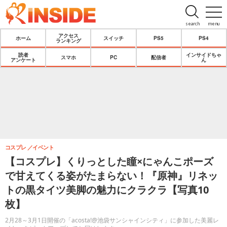
search
menu
アクセス
ホーム
スイッチ
PS5
PS4
ランキング
読者
インサイドちゃ
スマホ
PC
配信者
アンケート
ん
コスプレ
イベント
【コスプレ】くりっとした瞳×にゃんこポーズ
で甘えてくる姿がたまらない！『原神』リネッ
トの黒タイツ美脚の魅力にクラクラ【写真10
枚】
2月28～3月1日開催の「acosta!@池袋サンシャインシティ」に参加した美麗レ