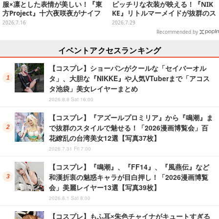
服×凛とした表情が美しい！『東
ピッチリな衣装が映える！『NIK
方Project』十六夜咲夜がナイフ
KE』リトルマーメイドが抜群のス
片手にクールなポージングを魅せ
タイルで神秘的な美しさを魅せる
2026.7.16
2026.7.29
る【写真7枚】
【写真10枚】
Recommended by
イベントアクセスランキング
【コスプレ】ショーパンがクールな「セイバーオル
タ」、大胆な『NIKKE』や人気VTuberまで「アコス
タ池袋」美女レイヤーまとめ
2026.8.8 Sat 16:00
【コスプレ】『アズールプロミリア』から『鳴潮』ま
で抜群のスタイルで魅せる！「2026漫画博覧会」百
花繚乱の台湾美女12選【写真37枚】
2026.7.31 Fri 7:00
【コスプレ】『鳴潮』、『FF14』、『風燕伝』など
和漢折衷の魅惑キャラが目白押し！「2026漫画博覧
会」美麗レイヤー13選【写真39枚】
2026.8.1 Sat 8:00
【コスプレ】もふ耳×朱色チャイナがキュートすぎる