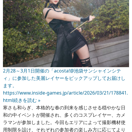
2月28～3月1日開催の「acosta!@池袋サンシャインシテ
ィ」に参加した美麗レイヤーをピックアップしてお届けし
ます。
https://www.inside-games.jp/article/2026/03/21/178841.
html
続きを読む »
寒さも和らぎ、本格的な春の到来を感じさせる穏やかな日
和の中イベントが開催され、多くのコスプレイヤー、カメ
ラマンが参加しました。今回もエリアによって撮影機材使
用制限を設け、それぞれの参加者の楽しみ方に応じてより