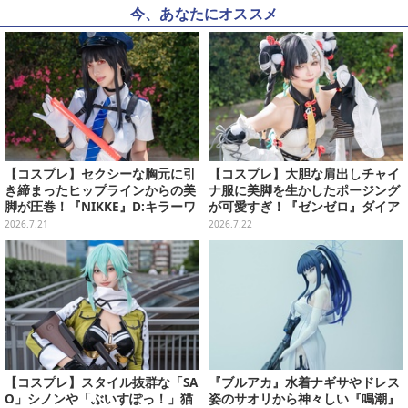
今、あなたにオススメ
【コスプレ】セクシーな胸元に引
【コスプレ】大胆な肩出しチャイ
き締まったヒップラインからの美
ナ服に美脚を生かしたポージング
脚が圧巻！『NIKKE』D:キラーワ
が可愛すぎ！『ゼンゼロ』ダイア
イフの美女レイヤーが本物すぎた
リンの美女レイヤーは髪型にも注
2026.7.21
2026.7.22
【写真8枚】
目【写真9枚】
【コスプレ】スタイル抜群な「SA
『ブルアカ』水着ナギサやドレス
O」シノンや「ぶいすぽっ！」猫
姿のサオリから神々しい『鳴潮』