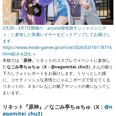
2月28～3月1日開催の「acosta!@池袋サンシャインシテ
ィ」に参加した美麗レイヤーをピックアップしてお届けし
ます。
https://www.inside-games.jp/article/2026/03/18/178714.
html
続きを読む »
本稿では『
原神
』リネットのコスプレでイベントに参加し
た
なごみ亭ちゅちゅ（X：@nagomitei_chu3）
さんの撮り
下ろしフォトレポートをお届けします。くりっとした瞳
に、コケティッシュな表情とにゃんこポーズで甘えてくる
リネットの、ネタバレなしの魅了マジックの虜になってし
まいます。
リネット『原神』／なごみ亭ちゅちゅ（X：
@n
agomitei_chu3
）