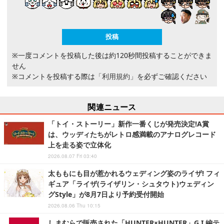
※一度コメントを投稿した後は約120秒間投稿することができま
せん
※コメントを投稿する際は
「利用規約」
を必ずご確認ください
関連ニュース
「トイ・ストーリー」新作一番くじが発売決定!A賞
は、ウッディたちがレトロ感満載のアナログレコード
上を走る姿で立体化
2026.08.07 Fri 03:40
太ももにも目が惹かれるウェディング姿のライザ! フィ
ギュア「ライザ(ライザリン・シュタウト)ウェディン
グStyle」が8月7日より予約受付開始
2026.08.06 Thu 10:15
しまむらで販売された「HUNTER×HUNTER」G.I.編テ