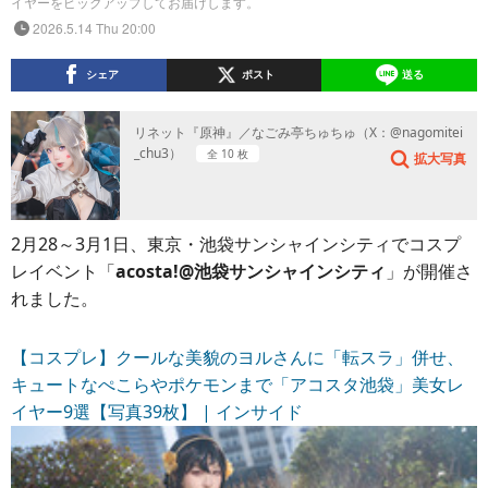
イヤーをピックアップしてお届けします。
2026.5.14 Thu 20:00
シェア
ポスト
送る
リネット『原神』／なごみ亭ちゅちゅ（X：@nagomitei
_chu3）
全 10 枚
拡大写真
2月28～3月1日、東京・池袋サンシャインシティでコスプ
レイベント「
acosta!@池袋サンシャインシティ
」が開催さ
れました。
【コスプレ】クールな美貌のヨルさんに「転スラ」併せ、
キュートなぺこらやポケモンまで「アコスタ池袋」美女レ
イヤー9選【写真39枚】 | インサイド