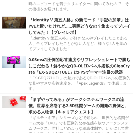
時のエピソードを若手クリエイターに聞いてみたので、そ
の模様をお届けします。
『Identity V 第五人格』の新モード「手記の加筆」は
PvEと聞いたけれど……実際どうなの？集まってプレイ
してみた！【プレイレポ】
『Identity V 第五人格』が好きな人やプレイしたことある
人、全くプレイしたことがない人など、様々な4人を集め
てプレイしてみました！
0.03msの圧倒的応答速度やリフレッシュレートで勝ち
にこだわる！鮮やかなQD-OLEDパネル搭載のGigaCry
sta「EX-GDQ271UEL」はFPSゲーマー注目の武器
「EX-GDQ271UEL」の魅力であるQD-OLEDパネルの圧倒的
な見やすさや応答速度を、『Apex Legends』で体感しま
す。
「まずやってみる」がアークシステムワークスの流
儀。世界を席巻する2.5D格闘ゲームの開発の裏側と、
求める人物像【キャリアクエスト】
『ギルティギア』シリーズなどで知られ、世界的な格闘ゲ
ーム大会「EVO」でも圧倒的な存在感を放つアークシステ
ムワークス。同社はどのような組織体制で、いかにして世