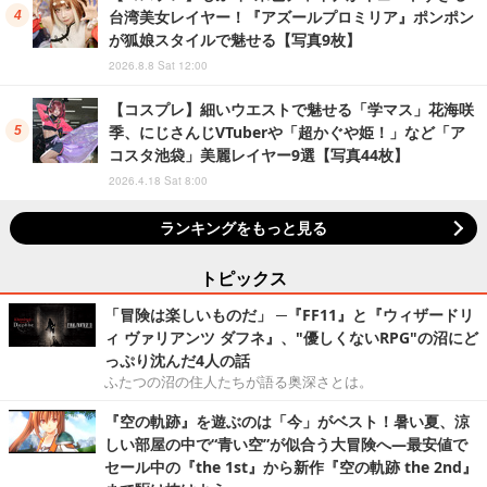
台湾美女レイヤー！『アズールプロミリア』ポンポン
が狐娘スタイルで魅せる【写真9枚】
2026.8.8 Sat 12:00
【コスプレ】細いウエストで魅せる「学マス」花海咲
季、にじさんじVTuberや「超かぐや姫！」など「ア
コスタ池袋」美麗レイヤー9選【写真44枚】
2026.4.18 Sat 8:00
ランキングをもっと見る
トピックス
「冒険は楽しいものだ」 ─『FF11』と『ウィザードリ
ィ ヴァリアンツ ダフネ』、"優しくないRPG"の沼にど
っぷり沈んだ4人の話
ふたつの沼の住人たちが語る奥深さとは。
『空の軌跡』を遊ぶのは「今」がベスト！暑い夏、涼
しい部屋の中で“青い空”が似合う大冒険へ―最安値で
セール中の『the 1st』から新作『空の軌跡 the 2nd』