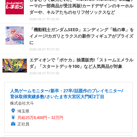
ーマの一部商品が受注再販!カードデザインのキーホル
ダーや、キルアたちのセリフ付ソックスなど
2026.08.07 Fri 02:00
「機動戦士ガンダムSEED」エンディング「暁の車」を
イメージ!カガリとラクスの新作フィギュアがプライズ
に
2026.08.07 Fri 07:20
エディオンで「ポケカ」抽選販売!「ストームエメラル
ダ」「スタートデッキ100」など人気商品が対象
2026.08.07 Fri 07:25
人気ゲームモニター/新卒・27卒/話題作のプレイモニター/
育休取得実績多数/さいたま市大宮区大門町2丁目
株式会社大斗
埼玉県
月給25万8,400円～32万円
正社員