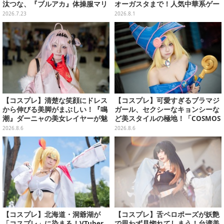
汰つな、『ブルアカ』体操服マリ
オーガスタまで！人気中華系ゲー
ーまで“アコスタ池袋”美麗レイヤ
ムフィギュアも目が離せない【W
2026.7.23
2026.8.1
ー11選【写真50枚】
F2026夏】
【コスプレ】清楚な笑顔にドレス
【コスプレ】可愛すぎるブラマジ
から伸びる美脚がまぶしい！『鳴
ガール、セクシーなキョンシーな
潮』ダーニャの美女レイヤーが魅
ど美スタイルの極地！「COSMOS
せるピュア度120％の笑顔に癒さ
創作攝影展」台湾美女レイヤーま
2026.8.6
2026.8.6
れた【画像8枚】
とめ【写真26枚】
【コスプレ】北海道・洞爺湖が
【コスプレ】舌ペロポーズが妖艶
「コスプレ」に染まる！VTuber
で思わず見惚れてしまう！台湾美