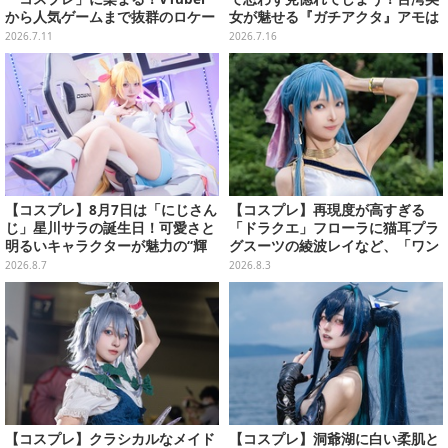
から人気ゲームまで抜群のロケー
女が魅せる『ガチアクタ』アモは
ションも必見な美女レイヤー10選
ハイクオリティーな再現度がすご
2026.7.11
2026.7.16
【写真45枚】
い【写真7枚】
【コスプレ】8月7日は「にじさん
【コスプレ】再現度が高すぎる
じ」星川サラの誕生日！可愛さと
「ドラクエ」フローラに猫耳プラ
明るいキャラクターが魅力の“輝
グスーツの綾波レイなど、「ワン
く一番星”な美女レイヤーまとめ
フェス」に集結した美女レイヤー
2026.8.7
2026.8.3
【写真40枚】
7選【写真33枚】
【コスプレ】クラシカルなメイド
【コスプレ】洞爺湖に白い柔肌と