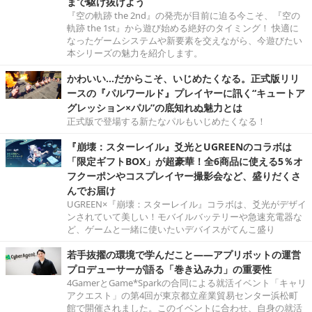
まで駆け抜けよう
『空の軌跡 the 2nd』の発売が目前に迫る今こそ、『空の
軌跡 the 1st』から遊び始める絶好のタイミング！ 快適に
なったゲームシステムや新要素を交えながら、今遊びたい
本シリーズの魅力を紹介します。
かわいい…だからこそ、いじめたくなる。正式版リリ
ースの『パルワールド』プレイヤーに訊く“キュートア
グレッション×パル”の底知れぬ魅力とは
正式版で登場する新たなパルもいじめたくなる！
『崩壊：スターレイル』爻光とUGREENのコラボは
「限定ギフトBOX」が超豪華！全6商品に使える5％オ
フクーポンやコスプレイヤー撮影会など、盛りだくさ
んでお届け
UGREEN×『崩壊：スターレイル』コラボは、爻光がデザイ
ンされていて美しい！モバイルバッテリーや急速充電器な
ど、ゲームと一緒に使いたいデバイスがてんこ盛り
若手抜擢の環境で学んだこと――アプリボットの運営
プロデューサーが語る「巻き込み力」の重要性
4GamerとGame*Sparkの合同による就活イベント「キャリ
アクエスト」の第4回が東京都立産業貿易センター浜松町
館で開催されました。このイベントに合わせ、自身の就活