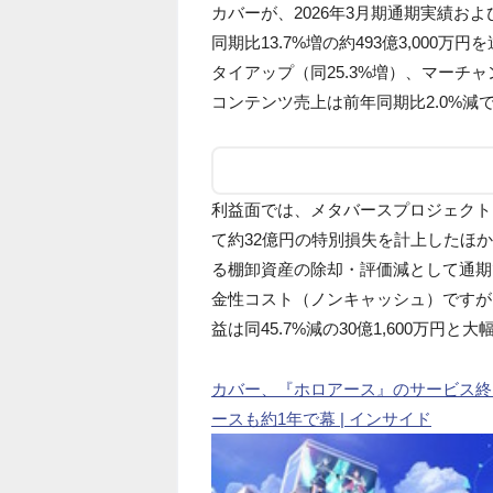
カバーが、2026年3月期通期実績お
同期比13.7%増の約493億3,000
タイアップ（同25.3%増）、マーチ
コンテンツ売上は前年同期比2.0%
利益面では、メタバースプロジェクト
て約32億円の特別損失を計上したほか、
る棚卸資産の除却・評価減として通期
金性コスト（ノンキャッシュ）ですが、営
益は同45.7%減の30億1,600万円
カバー、『ホロアース』のサービス終
ースも約1年で幕 | インサイド