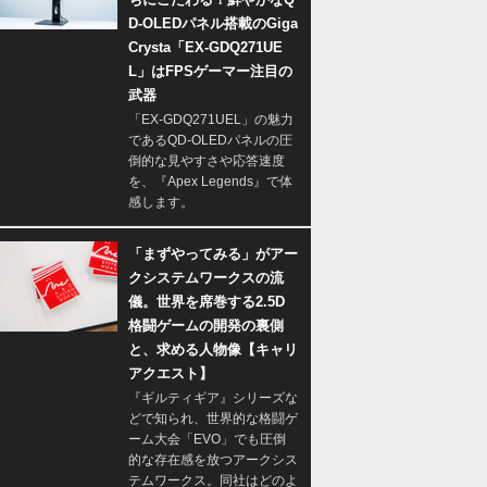
D-OLEDパネル搭載のGiga
Crysta「EX-GDQ271UE
L」はFPSゲーマー注目の
武器
「EX-GDQ271UEL」の魅力
であるQD-OLEDパネルの圧
倒的な見やすさや応答速度
を、『Apex Legends』で体
感します。
「まずやってみる」がアー
クシステムワークスの流
儀。世界を席巻する2.5D
格闘ゲームの開発の裏側
と、求める人物像【キャリ
アクエスト】
『ギルティギア』シリーズな
どで知られ、世界的な格闘ゲ
ーム大会「EVO」でも圧倒
的な存在感を放つアークシス
テムワークス。同社はどのよ