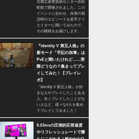
京都立産業貿易センター浜松
町館で開催されました。この
イベントに合わせ、自身の就
活時のエピソードを若手クリ
エイターに聞いてみたので、
その模様をお届けします。
『Identity V 第五人格』の
新モード「手記の加筆」は
PvEと聞いたけれど……実
際どうなの？集まってプレ
イしてみた！【プレイレ
ポ】
『Identity V 第五人格』が好
きな人やプレイしたことある
人、全くプレイしたことがな
い人など、様々な4人を集め
てプレイしてみました！
0.03msの圧倒的応答速度
やリフレッシュレートで勝
ちにこだわる！鮮やかなQ