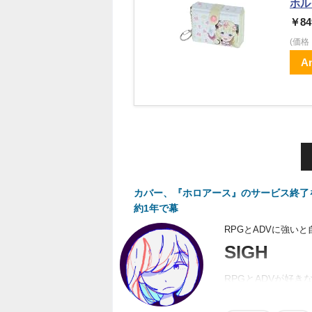
ホル
￥84
(価
A
カバー、『ホロアース』のサービス終了
約1年で幕
RPGとADVに強い
SIGH
RPGとADVが好
るのでそこそこ詳し