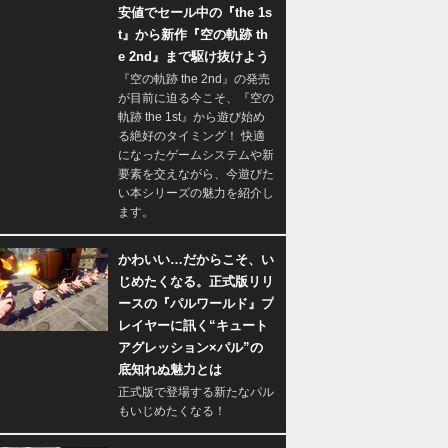
安値でセール中の『the 1s
t』から新作『空の軌跡 th
e 2nd』まで駆け抜けよう
『空の軌跡 the 2nd』の発売
が目前に迫る今こそ、『空の
軌跡 the 1st』から遊び始め
る絶好のタイミング！ 快適
になったゲームシステムや新
要素を交えながら、今遊びた
い本シリーズの魅力を紹介し
ます。
かわいい…だからこそ、い
じめたくなる。正式版リリ
ースの『パルワールド』プ
レイヤーに訊く“キュート
アグレッション×パル”の
底知れぬ魅力とは
正式版で登場する新たなパル
もいじめたくなる！