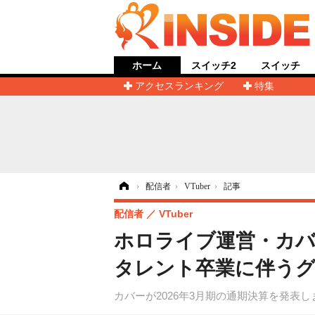
ホーム
スイッチ2
スイッチ
アクセスランキング
特集
ホーム
›
配信者
›
VTuber
›
記事
配信者
VTuber
ホロライブ運営・カバ
タレント卒業に伴う
カバーが2026年3月期の通期決算を発表し