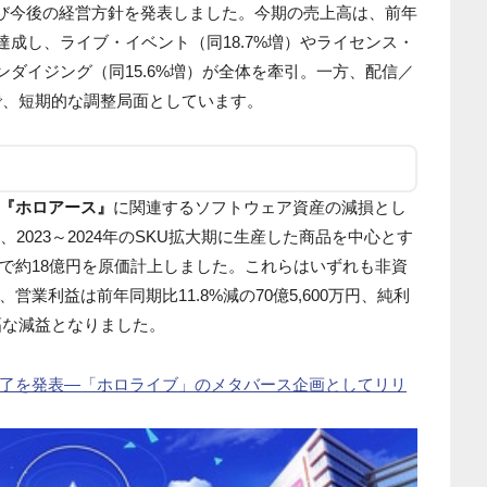
よび今後の経営方針を発表しました。今期の売上高は、前年
万円を達成し、ライブ・イベント（同18.7%増）やライセンス・
ャンダイジング（同15.6%増）が全体を牽引。一方、配信／
減で、短期的な調整局面としています。
『ホロアース』
に関連するソフトウェア資産の減損とし
2023～2024年のSKU拡大期に生産した商品を中心とす
で約18億円を原価計上しました。これらはいずれも非資
業利益は前年同期比11.8%減の70億5,600万円、純利
と大幅な減益となりました。
了を発表―「ホロライブ」のメタバース企画としてリリ