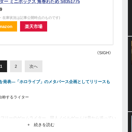
ダー ミニボックス 角巻わため S8351775
9
格・在庫状況は記事公開時点のものです)
mazon
楽天市場
《SIGH》
1
2
次へ
を発表―「ホロライブ」のメタバース企画としてリリースも
と自称するライター
きなフリーのゲームライター。同人ノベルゲームは昔から追ってい
い。面白ければジャンル問わずなんでもプレイするのが信条。
+ 続きを読む