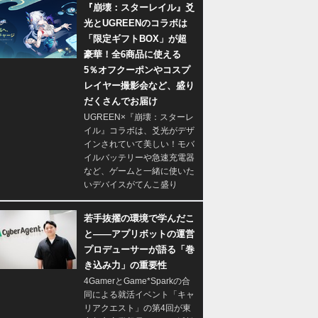
『崩壊：スターレイル』爻
光とUGREENのコラボは
「限定ギフトBOX」が超
豪華！全6商品に使える
5％オフクーポンやコスプ
レイヤー撮影会など、盛り
だくさんでお届け
UGREEN×『崩壊：スターレ
イル』コラボは、爻光がデザ
インされていて美しい！モバ
イルバッテリーや急速充電器
など、ゲームと一緒に使いた
いデバイスがてんこ盛り
若手抜擢の環境で学んだこ
と――アプリボットの運営
プロデューサーが語る「巻
き込み力」の重要性
4GamerとGame*Sparkの合
同による就活イベント「キャ
リアクエスト」の第4回が東