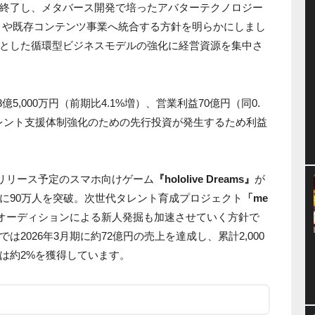
終了し、メタバース開発で培ったアバターテクノロジー
リや既存コンテンツ事業へ統合する方針を明らかにしまし
とした循環型ビジネスモデルの強化に経営資源を集中さ
億5,000万円（前期比4.1%増）、営業利益70億円（同0.
レント支援体制強化のための先行投資が発生するため利益
にリリース予定のスマホ向けゲーム
『hololive Dreams』
が
に90万人を突破。次世代タレント育成プロジェクト
「me
オーディションによる新人発掘も加速させていく方針で
2026年3月期に約72億円の売上を達成し、累計2,000
は約2%を獲得しています。