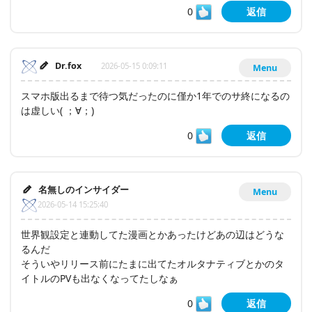
0
返信
Dr.fox
2026-05-15 0:09:11
Menu
スマホ版出るまで待つ気だったのに僅か1年でのサ終になるの
は虚しい(⁠ ⁠；⁠∀⁠；⁠)
0
返信
名無しのインサイダー
Menu
2026-05-14 15:25:40
世界観設定と連動してた漫画とかあったけどあの辺はどうな
るんだ
そういやリリース前にたまに出てたオルタナティブとかのタ
イトルのPVも出なくなってたしなぁ
0
返信