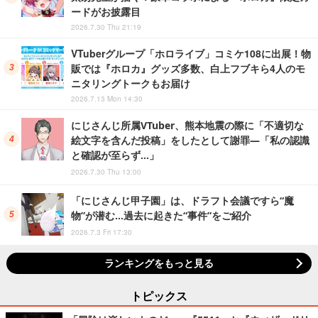
ードがお披露目
2026.7.30 Thu 21:19
VTuberグループ「ホロライブ」コミケ108に出展！物
販では『ホロカ』グッズ多数、白上フブキら4人のモ
ニタリングトークもお届け
2026.7.13 Mon 14:30
にじさんじ所属VTuber、熊本地震の際に「不適切な
絵文字を含んだ投稿」をしたとして謝罪―「私の認識
と確認が至らず…」
2026.7.30 Thu 13:00
「にじさんじ甲子園」は、ドラフト会議ですら“魔
物”が潜む…過去に起きた“事件”をご紹介
2026.7.3 Fri 17:30
ランキングをもっと見る
トピックス