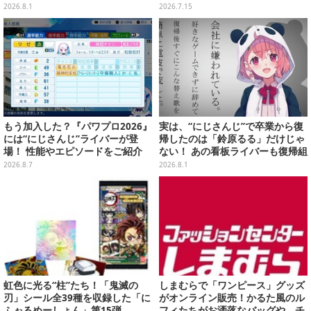
裏面には手書きメッセージも
の展開を決定づけた、黄金世代を
2026.8.1
2026.7.15
振り返る【特集】
もう加入した？『パワプロ2026』
実は、“にじさんじ”で卒業から復
には“にじさんじ”ライバーが登
帰したのは「鈴原るる」だけじゃ
場！ 性能やエピソードをご紹介
ない！ あの看板ライバーも復帰組
って知ってた？【特集】
2026.8.7
2026.8.1
虹色に光る“柱”たち！「鬼滅の
しまむらで「ワンピース」グッズ
刃」シール全39種を収録した「に
がオンライン販売！かるた風のル
ふぉるめーしょん」第15弾
フィたちがお洒落なバッグや、チ