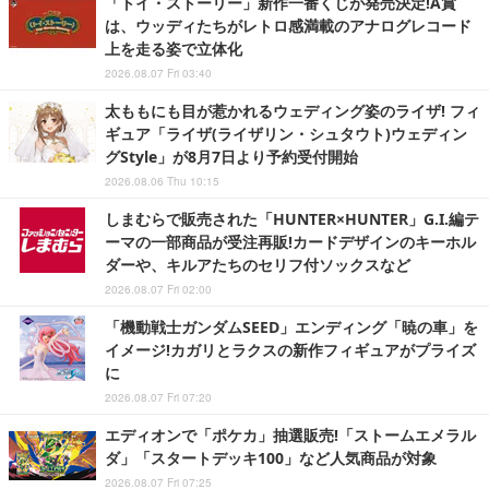
「トイ・ストーリー」新作一番くじが発売決定!A賞
は、ウッディたちがレトロ感満載のアナログレコード
上を走る姿で立体化
2026.08.07 Fri 03:40
太ももにも目が惹かれるウェディング姿のライザ! フィ
ギュア「ライザ(ライザリン・シュタウト)ウェディン
グStyle」が8月7日より予約受付開始
2026.08.06 Thu 10:15
しまむらで販売された「HUNTER×HUNTER」G.I.編テ
ーマの一部商品が受注再販!カードデザインのキーホル
ダーや、キルアたちのセリフ付ソックスなど
2026.08.07 Fri 02:00
「機動戦士ガンダムSEED」エンディング「暁の車」を
イメージ!カガリとラクスの新作フィギュアがプライズ
に
2026.08.07 Fri 07:20
エディオンで「ポケカ」抽選販売!「ストームエメラル
ダ」「スタートデッキ100」など人気商品が対象
2026.08.07 Fri 07:25