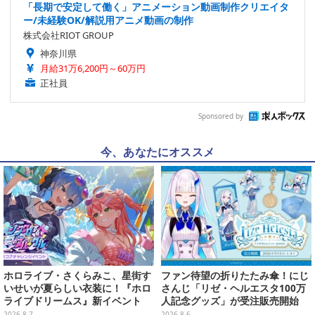
「長期で安定して働く」アニメーション動画制作クリエイタ
ー/未経験OK/解説用アニメ動画の制作
株式会社RIOT GROUP
神奈川県
月給31万6,200円～60万円
正社員
Sponsored by
今、あなたにオススメ
ホロライブ・さくらみこ、星街す
ファン待望の折りたたみ傘！にじ
いせいが夏らしい衣装に！『ホロ
さんじ「リゼ・ヘルエスタ100万
ライブドリームス』新イベント
人記念グッズ」が受注販売開始
「シンクロする夏のスパークル」
2026.8.7
2026.8.6