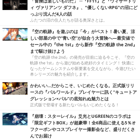
「冒険は楽しいものだ」 ─『FF11』と『ウィザードリ
ィ ヴァリアンツ ダフネ』、"優しくないRPG"の沼にど
っぷり沈んだ4人の話
ふたつの沼の住人たちが語る奥深さとは。
『空の軌跡』を遊ぶのは「今」がベスト！暑い夏、涼
しい部屋の中で“青い空”が似合う大冒険へ―最安値で
セール中の『the 1st』から新作『空の軌跡 the 2nd』
まで駆け抜けよう
『空の軌跡 the 2nd』の発売が目前に迫る今こそ、『空の
軌跡 the 1st』から遊び始める絶好のタイミング！ 快適に
なったゲームシステムや新要素を交えながら、今遊びたい
本シリーズの魅力を紹介します。
かわいい…だからこそ、いじめたくなる。正式版リリ
ースの『パルワールド』プレイヤーに訊く“キュートア
グレッション×パル”の底知れぬ魅力とは
正式版で登場する新たなパルもいじめたくなる！
『崩壊：スターレイル』爻光とUGREENのコラボは
「限定ギフトBOX」が超豪華！全6商品に使える5％オ
フクーポンやコスプレイヤー撮影会など、盛りだくさ
んでお届け