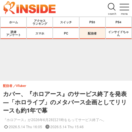
search
menu
アクセス
ホーム
スイッチ
PS5
PS4
ランキング
読者
インサイドちゃ
スマホ
PC
配信者
アンケート
ん
配信者
VTuber
カバー、『ホロアース』のサービス終了を発表
―「ホロライブ」のメタバース企画としてリリ
ースも約1年で幕
『ホロアース』が2026年6月28日21時をもってサービス終了へ。
2026.5.14 Thu 16:05
2026.5.14 Thu 15:46