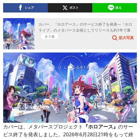
シェア
ポスト
送る
カバー、『ホロアース』のサービス終了を発表―「ホロ
ライブ」のメタバース企画としてリリースも約1年で幕
全 2 枚
拡大写真
カバーは、メタバースプロジェクト
『ホロアース』
のサー
ビス終了を発表しました。2026年6月28日21時をもって終