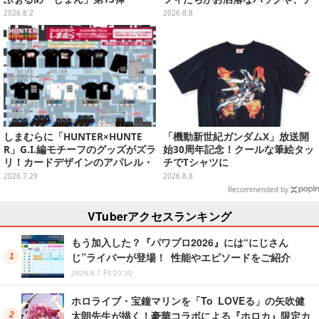
ョッパーが可愛いサンダルも
2026.8.2
2026.8.8
しまむらに「HUNTER×HUNTE
「機動新世紀ガンダムX」放送開
R」G.I.編モチーフのグッズがズラ
始30周年記念！クールな筆絵タッ
リ！カードデザインのアパレル・
チでTシャツに
雑貨、ゴレイヌの「オレが3人分
2026.7.29
2026.8.8
になる…」も
Recommended by
VTuberアクセスランキング
もう加入した？『パワプロ2026』には“にじさん
じ”ライバーが登場！ 性能やエピソードをご紹介
2026.8.7 Fri 20:30
ホロライブ・宝鐘マリンを「To LOVEる」の矢吹健
太朗先生が描く！豪華コラボによる『ホロカ』限定カ