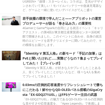
UGREEN×『崩壊：スターレイル』コラボは、爻光がデザイ
ンされていて美しい！モバイルバッテリーや急速充電器な
ど、ゲームと一緒に使いたいデバイスがてんこ盛り
若手抜擢の環境で学んだこと――アプリボットの運営
プロデューサーが語る「巻き込み力」の重要性
4GamerとGame*Sparkの合同による就活イベント「キャリ
アクエスト」の第4回が東京都立産業貿易センター浜松町
館で開催されました。このイベントに合わせ、自身の就活
時のエピソードを若手クリエイターに聞いてみたので、そ
の模様をお届けします。
『Identity V 第五人格』の新モード「手記の加筆」は
PvEと聞いたけれど……実際どうなの？集まってプレイ
してみた！【プレイレポ】
『Identity V 第五人格』が好きな人やプレイしたことある
人、全くプレイしたことがない人など、様々な4人を集め
てプレイしてみました！
0.03msの圧倒的応答速度やリフレッシュレートで勝ち
にこだわる！鮮やかなQD-OLEDパネル搭載のGigaCry
sta「EX-GDQ271UEL」はFPSゲーマー注目の武器
「EX-GDQ271UEL」の魅力であるQD-OLEDパネルの圧倒的
な見やすさや応答速度を、『Apex Legends』で体感しま