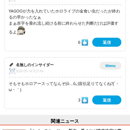
YAGOOが力を入れていたホロライブの金食い虫だったが終わ
るの早かったなぁ
まぁ赤字を垂れ流し続ける前に終わらせた判断だけは評価す
るよ
6
返信
名無しのインサイダー
Menu
2026-05-14 9:21:43
そもそもホロアースってなんぞ(ó﹏ò｡)宣伝足りてなくね?(´・
ω・｀)
3
返信
関連ニュース