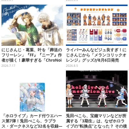
開幕
にじさんじ・葛葉、叶を「葬送の
ライバーみんなビジュ良すぎ！に
フリーレン」『FF』『ニーア』作
じさんじから「メランコリックオ
者が描く！豪華すぎる「ChroNoi
レンジ」グッズが8月6日発売
R」8周年イラストが公開
2026.7.17
2026.8.5
「ホロライブ」カード付ウエハー
兎田ぺこら、宝鐘マリンなどが所
ス第7弾！兎田ぺこら、ラプラ
属する「3期生」は、なぜホロラ
ス・ダークネスなど32名を収録―
イブの“転換点”となった？ その後