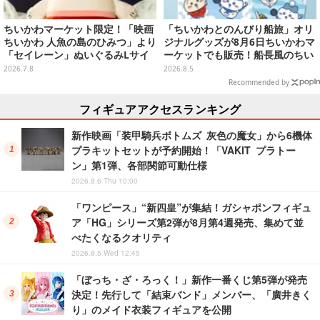
ちいかわマーケット限定！「映画
「ちいかわとのんびり船旅」オリ
ちいかわ 人魚の島のひみつ」より
ジナルグッズが8月6日ちいかわマ
「セイレーン」ぬいぐるみLサイ
ーケットでも販売！船長風のちい
ズが7月24日より予約開始
かわやセイレーンたちをデザイン
2026.7.8
2026.8.5
した4商品
Recommended by
フィギュアアクセスランキング
新作映画「装甲騎兵ボトムズ 灰色の魔女」から6機体
プラキットセットが予約開始！「VAKIT プラトー
ン」第1弾、各部関節可動仕様
2026.8.6 Thu 10:00
「ワンピース」“新四皇”が集結！ガシャポンフィギュ
ア「HG」シリーズ第2弾が8月第4週発売、集めて並
べたくなるクオリティ
2026.8.5 Wed 12:45
「ぼっち・ざ・ろっく！」新作一番くじ第5弾が発売
決定！先行して「結束バンド」メンバー、「廣井きく
り」のメイド衣装フィギュアを公開