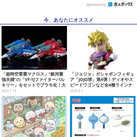
Sponsored by
今、あなたにオススメ
「超時空要塞マクロス」“銀河最
「ジョジョ」ガシャポンフィギュ
強夫婦”の「VF-1Jファイターバル
ア「JOJO球」第4弾！ディオやス
キリー」をセットでプラモ化！大
ピードワゴンなど全4種ラインナ
気圏外仕様パイロットスーツフィ
ップ
2026.7.19
2026.8.1
ギュアなど付属