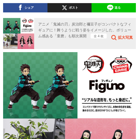
シェア
ポスト
送る
アニメ「鬼滅の刃」炭治郎と禰豆子がコンパクトなフィ
ギュアに！舞うように戦う姿をイメージした、ボリュー
ム感ある「童磨」も順次展開
全 4 枚
拡大写真