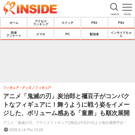
search
menu
アクセス
ホーム
スイッチ
PS5
PS4
ランキング
読者
インサイドちゃ
スマホ
PC
配信者
アンケート
ん
フィギュア・グッズ
フィギュア
アニメ「鬼滅の刃」炭治郎と禰豆子がコンパク
トなフィギュアに！舞うように戦う姿をイメー
ジした、ボリューム感ある「童磨」も順次展開
アニメ「鬼滅の刃」プライズフィギュア2商品が5月21日より順次展開予定！
2026.5.14 Thu 13:20