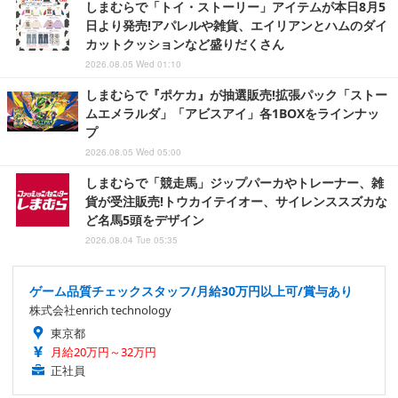
しまむらで「トイ・ストーリー」アイテムが本日8月5
日より発売!アパレルや雑貨、エイリアンとハムのダイ
カットクッションなど盛りだくさん
2026.08.05 Wed 01:10
しまむらで『ポケカ』が抽選販売!拡張パック「ストー
ムエメラルダ」「アビスアイ」各1BOXをラインナッ
プ
2026.08.05 Wed 05:00
しまむらで「競走馬」ジップパーカやトレーナー、雑
貨が受注販売!トウカイテイオー、サイレンススズカな
ど名馬5頭をデザイン
2026.08.04 Tue 05:35
ゲーム品質チェックスタッフ/月給30万円以上可/賞与あり
株式会社enrich technology
東京都
月給20万円～32万円
正社員