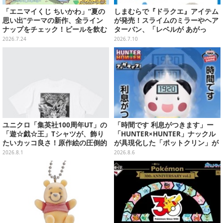
「エニマイくじ ちいかわ」“夏の
しまむらで『ドラクエ』アイテム
思い出”テーマの新作、全ライン
が発売！スライムのミラーやヘア
ナップをチェック！ビールを飲む
ターバン、「レベルが あがっ
「くりまんじゅう」ぬいぐるみな
た！」アクセサリーなど
2026.7.24
2026.7.10
ど
ユニクロ「集英社100周年UT」の
「時間です 利息がつきます」ー
「遊☆戯☆王」Tシャツが、飾り
「HUNTER×HUNTER」ナックル
たいカッコ良さ！原作絵の圧倒的
が具現化した「ポットクリン」が
な存在感に痺れる
貯金箱としてプライズ展開
2026.8.1
2026.8.6