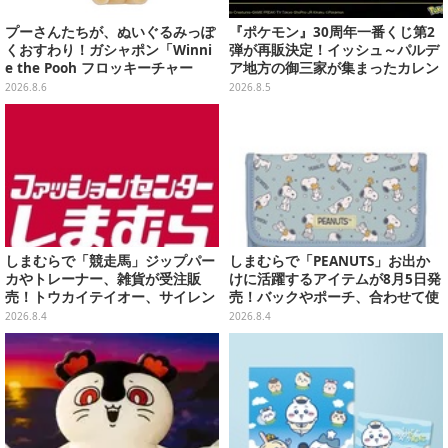
プーさんたちが、ぬいぐるみっぽ
『ポケモン』30周年一番くじ第2
くおすわり！ガシャポン「Winni
弾が再販決定！イッシュ～パルデ
e the Pooh フロッキーチャー
ア地方の御三家が集まったカレン
ム」ふわふわでどれも可愛い全4
ダー、ぬいぐるみなど記念グッズ
2026.8.6
2026.8.5
種
盛りだくさん
しまむらで「競走馬」ジップパー
しまむらで「PEANUTS」お出か
カやトレーナー、雑貨が受注販
けに活躍するアイテムが8月5日発
売！トウカイテイオー、サイレン
売！バックやポーチ、合わせて使
ススズカなど名馬5頭をデザイン
いたいリール付きカラビナなど
2026.8.4
2026.8.4