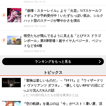
2026.8.4 Tue 10:10
『崩壊：スターレイル』より「火花」1/7スケールフ
ィギュアが予約受付中！いたずらっぽい笑み、シルク
ハット型のステージが華やかさを演出
2026.8.6 Thu 10:50
悟空たちが飛んでるように見える「とびマス ドラゴ
ンボール」第3弾登場！超サイヤ人ベジータ、ベジッ
トなど全6種
2026.8.5 Wed 9:15
ランキングをもっと見る
トピックス
「冒険は楽しいものだ」 ─『FF11』と『ウィザードリ
ィ ヴァリアンツ ダフネ』、"優しくないRPG"の沼にど
っぷり沈んだ4人の話
ふたつの沼の住人たちが語る奥深さとは。
『空の軌跡』を遊ぶのは「今」がベスト！暑い夏、涼