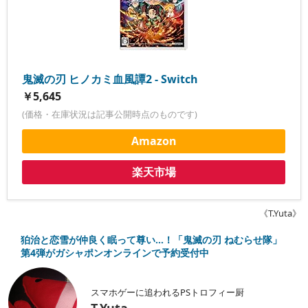
鬼滅の刃 ヒノカミ血風譚2 - Switch
￥5,645
(価格・在庫状況は記事公開時点のものです)
Amazon
楽天市場
《T.Yuta》
狛治と恋雪が仲良く眠って尊い…！「鬼滅の刃 ねむらせ隊」
第4弾がガシャポンオンラインで予約受付中
スマホゲーに追われるPSトロフィー厨