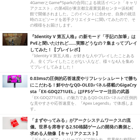
4GamerとGame*Sparkの合同による就活イベント「キャリ
アクエスト」の第4回が東京都立産業貿易センター浜松町
館で開催されました。このイベントに合わせ、自身の就活
時のエピソードを若手クリエイターに聞いてみたので、そ
の模様をお届けします。
『Identity V 第五人格』の新モード「手記の加筆」は
PvEと聞いたけれど……実際どうなの？集まってプレイ
してみた！【プレイレポ】
『Identity V 第五人格』が好きな人やプレイしたことある
人、全くプレイしたことがない人など、様々な4人を集め
てプレイしてみました！
0.03msの圧倒的応答速度やリフレッシュレートで勝ち
にこだわる！鮮やかなQD-OLEDパネル搭載のGigaCry
sta「EX-GDQ271UEL」はFPSゲーマー注目の武器
「EX-GDQ271UEL」の魅力であるQD-OLEDパネルの圧倒的
な見やすさや応答速度を、『Apex Legends』で体感しま
す。
「まずやってみる」がアークシステムワークスの流
儀。世界を席巻する2.5D格闘ゲームの開発の裏側と、
求める人物像【キャリアクエスト】
『ギルティギア』シリーズなどで知られ、世界的な格闘ゲ