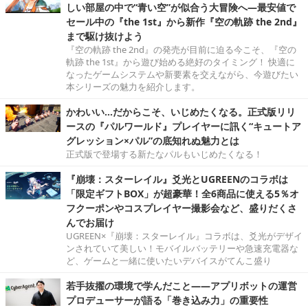
しい部屋の中で“青い空”が似合う大冒険へ―最安値で
セール中の『the 1st』から新作『空の軌跡 the 2nd』
まで駆け抜けよう
『空の軌跡 the 2nd』の発売が目前に迫る今こそ、『空の
軌跡 the 1st』から遊び始める絶好のタイミング！ 快適に
なったゲームシステムや新要素を交えながら、今遊びたい
本シリーズの魅力を紹介します。
かわいい…だからこそ、いじめたくなる。正式版リリ
ースの『パルワールド』プレイヤーに訊く“キュートア
グレッション×パル”の底知れぬ魅力とは
正式版で登場する新たなパルもいじめたくなる！
『崩壊：スターレイル』爻光とUGREENのコラボは
「限定ギフトBOX」が超豪華！全6商品に使える5％オ
フクーポンやコスプレイヤー撮影会など、盛りだくさ
んでお届け
UGREEN×『崩壊：スターレイル』コラボは、爻光がデザイ
ンされていて美しい！モバイルバッテリーや急速充電器な
ど、ゲームと一緒に使いたいデバイスがてんこ盛り
若手抜擢の環境で学んだこと――アプリボットの運営
プロデューサーが語る「巻き込み力」の重要性