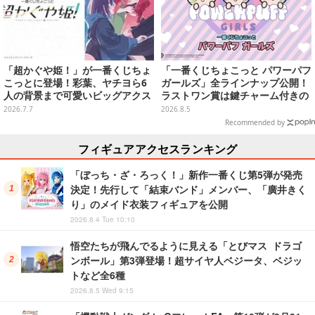
「超かぐや姫！」が一番くじちょ
「一番くじちょこっと パワーパフ
こっとに登場！彩葉、ヤチヨら6
ガールズ」全ラインナップ公開！
人の背景まで可愛いビッグアクス
ラストワン賞は鍵チャーム付きの
タなど全ラインナップ公開
シール帳スペシャルセットを用意
2026.7.7
2026.8.5
Recommended by
フィギュアアクセスランキング
「ぼっち・ざ・ろっく！」新作一番くじ第5弾が発売
決定！先行して「結束バンド」メンバー、「廣井きく
り」のメイド衣装フィギュアを公開
2026.8.4 Tue 10:10
悟空たちが飛んでるように見える「とびマス ドラゴ
ンボール」第3弾登場！超サイヤ人ベジータ、ベジッ
トなど全6種
2026.8.5 Wed 9:15