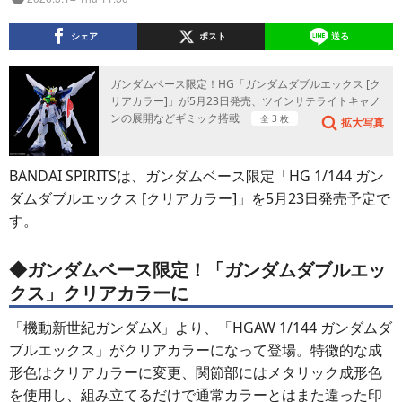
シェア
ポスト
送る
ガンダムベース限定！HG「ガンダムダブルエックス [ク
リアカラー]」が5月23日発売、ツインサテライトキャノ
ンの展開などギミック搭載
全 3 枚
拡大写真
BANDAI SPIRITSは、ガンダムベース限定「HG 1/144 ガン
ダムダブルエックス [クリアカラー]」を5月23日発売予定で
す。
◆ガンダムベース限定！「ガンダムダブルエッ
クス」クリアカラーに
「機動新世紀ガンダムX」より、「HGAW 1/144 ガンダムダ
ブルエックス」がクリアカラーになって登場。特徴的な成
形色はクリアカラーに変更、関節部にはメタリック成形色
を使用し、組み立てるだけで通常カラーとはまた違った印