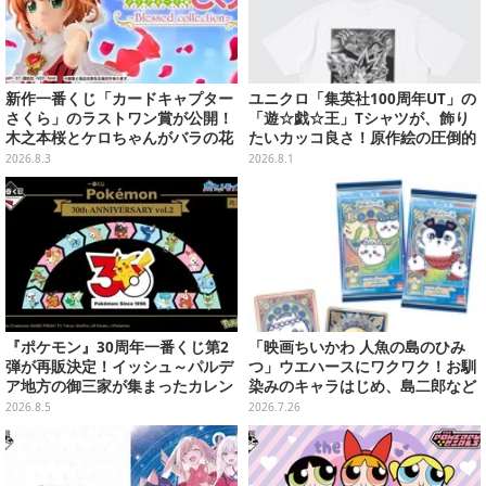
新作一番くじ「カードキャプター
ユニクロ「集英社100周年UT」の
さくら」のラストワン賞が公開！
「遊☆戯☆王」Tシャツが、飾り
木之本桜とケロちゃんがバラの花
たいカッコ良さ！原作絵の圧倒的
びらに包まれている姿で立体化
な存在感に痺れる
2026.8.3
2026.8.1
『ポケモン』30周年一番くじ第2
「映画ちいかわ 人魚の島のひみ
弾が再販決定！イッシュ～パルデ
つ」ウエハースにワクワク！お馴
ア地方の御三家が集まったカレン
染みのキャラはじめ、島二郎など
ダー、ぬいぐるみなど記念グッズ
セイレーン編カード全22種
2026.8.5
2026.7.26
盛りだくさん