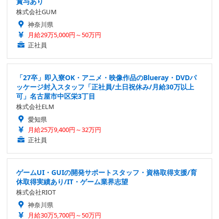
賞与あり
株式会社GUM
神奈川県
月給29万5,000円～50万円
正社員
「27卒」即入寮OK・アニメ・映像作品のBlueray・DVDパ
ッケージ封入スタッフ「正社員/土日祝休み/月給30万以上
可」名古屋市中区栄3丁目
株式会社ELM
愛知県
月給25万9,400円～32万円
正社員
ゲームUI・GUIの開発サポートスタッフ・資格取得支援/育
休取得実績あり/IT・ゲーム業界志望
株式会社RIOT
神奈川県
月給30万5,700円～50万円