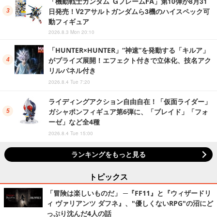
「機動戦士ガンダム GフレームFA」第10弾が8月31
日発売！V2アサルトガンダムら3機のハイスペック可
動フィギュア
2026.8.3 Mon 20:10
「HUNTER×HUNTER」“神速”を発動する「キルア」
がプライズ展開！エフェクト付きで立体化、技名アク
リルパネル付き
2026.8.4 Tue 7:20
ライディングアクション自由自在！「仮面ライダー」
ガシャポンフィギュア第6弾に、「ブレイド」「フォ
ーゼ」など全4種
2026.8.4 Tue 15:00
ランキングをもっと見る
トピックス
「冒険は楽しいものだ」 ─『FF11』と『ウィザードリ
ィ ヴァリアンツ ダフネ』、"優しくないRPG"の沼にど
っぷり沈んだ4人の話