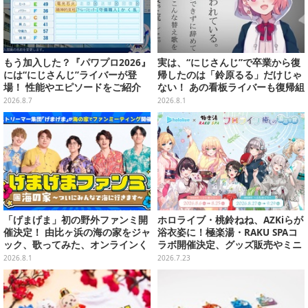
もう加入した？『パワプロ2026』
実は、“にじさんじ”で卒業から復
には“にじさんじ”ライバーが登
帰したのは「鈴原るる」だけじゃ
場！ 性能やエピソードをご紹介
ない！ あの看板ライバーも復帰組
って知ってた？【特集】
2026.8.7
2026.8.1
「げまげま」初の野外ファンミ開
ホロライブ・桃鈴ねね、AZKiらが
催決定！ 由比ヶ浜の海の家をジャ
浴衣姿に！極楽湯・RAKU SPAコ
ック、歌ってみた、オンラインく
ラボ開催決定、グッズ販売やミニ
じも―夏の4大企画を一挙発表
謎解きなど多彩な企画実施
2026.8.1
2026.7.23