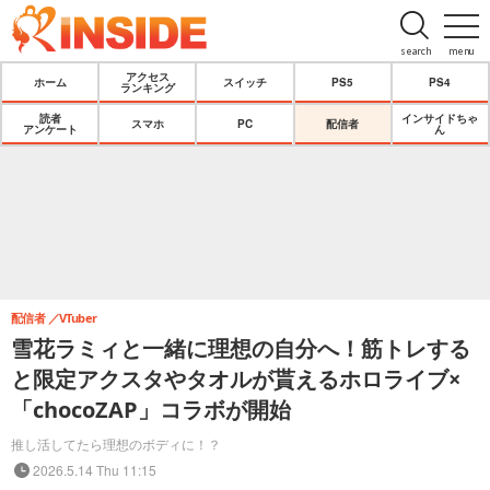
search
menu
アクセス
ホーム
スイッチ
PS5
PS4
ランキング
読者
インサイドちゃ
スマホ
PC
配信者
アンケート
ん
配信者
VTuber
雪花ラミィと一緒に理想の自分へ！筋トレする
と限定アクスタやタオルが貰えるホロライブ×
「chocoZAP」コラボが開始
推し活してたら理想のボディに！？
2026.5.14 Thu 11:15