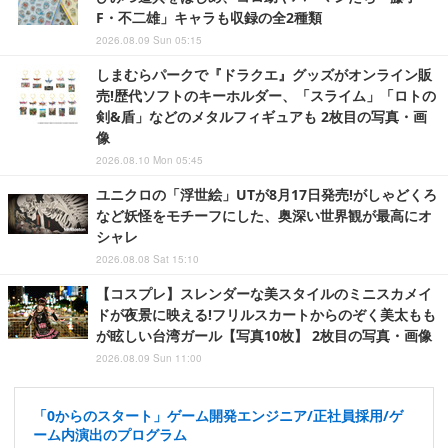
F・不二雄」キャラも収録の全2種類
2026.08.09 Sun 05:15
しまむらパークで『ドラクエ』グッズがオンライン販
売!歴代ソフトのキーホルダー、「スライム」「ロトの
剣&盾」などのメタルフィギュアも 2枚目の写真・画
像
2026.08.10 Mon 05:45
ユニクロの「浮世絵」UTが8月17日発売!がしゃどくろ
など妖怪をモチーフにした、奥深い世界観が最高にオ
シャレ
2026.08.08 Sat 15:10
【コスプレ】スレンダーな美スタイルのミニスカメイ
ドが夜景に映える!フリルスカートからのぞく美太もも
が眩しい台湾ガール【写真10枚】 2枚目の写真・画像
2026.08.09 Sun 11:00
「0からのスタート」ゲーム開発エンジニア/正社員採用/ゲ
ーム内演出のプログラム