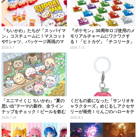
「ちいかわ」たちが「スッパイマ
『ポケモン』30周年ロゴ使用のメ
ン」コスチュームに！マスコット
モリアルチャームにワクワクす
やTシャツ、パッケージ再現のマ
る！「ヒトカゲ」「チコリータ」
グネットなど全5アイテム
たち御三家や、幻のポケモンも揃
2026.8.7
2026.7.12
えた全20種
「エニマイくじ ちいかわ」“夏の
くだもの姿になった「サンリオキ
思い出”テーマの新作、全ライン
ャラクターズ」めじるしアクセサ
ナップをチェック！ビールを飲む
リーが発売！りんごのハローキテ
「くりまんじゅう」ぬいぐるみな
ィや、パイナップルのポムポムプ
2026.7.24
2026.8.3
ど
リンなど全5種