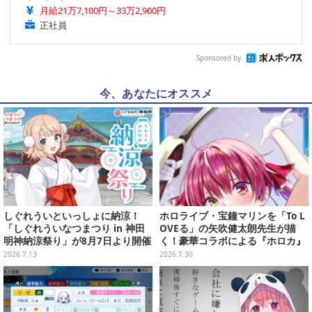
月給21万7,100円～33万2,900円
正社員
Sponsored by
今、あなたにオススメ
しぐれういといっしょに納涼！
ホロライブ・宝鐘マリンを「To L
「しぐれういなつまつり in 神田
OVEる」の矢吹健太朗先生が描
明神納涼祭り」が8月7日より開催
く！豪華コラボによる『ホロカ』
決定
限定カードがお披露目
2026.7.13
2026.7.30