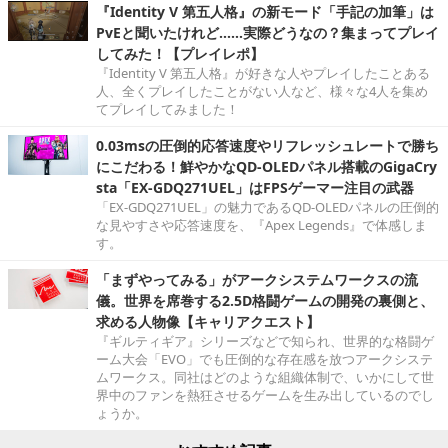
『Identity V 第五人格』の新モード「手記の加筆」は
PvEと聞いたけれど……実際どうなの？集まってプレイ
してみた！【プレイレポ】
『Identity V 第五人格』が好きな人やプレイしたことある
人、全くプレイしたことがない人など、様々な4人を集め
てプレイしてみました！
0.03msの圧倒的応答速度やリフレッシュレートで勝ち
にこだわる！鮮やかなQD-OLEDパネル搭載のGigaCry
sta「EX-GDQ271UEL」はFPSゲーマー注目の武器
「EX-GDQ271UEL」の魅力であるQD-OLEDパネルの圧倒的
な見やすさや応答速度を、『Apex Legends』で体感しま
す。
「まずやってみる」がアークシステムワークスの流
儀。世界を席巻する2.5D格闘ゲームの開発の裏側と、
求める人物像【キャリアクエスト】
『ギルティギア』シリーズなどで知られ、世界的な格闘ゲ
ーム大会「EVO」でも圧倒的な存在感を放つアークシステ
ムワークス。同社はどのような組織体制で、いかにして世
界中のファンを熱狂させるゲームを生み出しているのでし
ょうか。