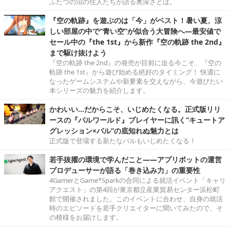
ふたつの沼の住人たちが語る奥深さとは。
『空の軌跡』を遊ぶのは「今」がベスト！暑い夏、涼
しい部屋の中で“青い空”が似合う大冒険へ―最安値で
セール中の『the 1st』から新作『空の軌跡 the 2nd』
まで駆け抜けよう
『空の軌跡 the 2nd』の発売が目前に迫る今こそ、『空の
軌跡 the 1st』から遊び始める絶好のタイミング！ 快適に
なったゲームシステムや新要素を交えながら、今遊びたい
本シリーズの魅力を紹介します。
かわいい…だからこそ、いじめたくなる。正式版リリ
ースの『パルワールド』プレイヤーに訊く“キュートア
グレッション×パル”の底知れぬ魅力とは
正式版で登場する新たなパルもいじめたくなる！
若手抜擢の環境で学んだこと――アプリボットの運営
プロデューサーが語る「巻き込み力」の重要性
4GamerとGame*Sparkの合同による就活イベント「キャリ
アクエスト」の第4回が東京都立産業貿易センター浜松町
館で開催されました。このイベントに合わせ、自身の就活
時のエピソードを若手クリエイターに聞いてみたので、そ
の模様をお届けします。