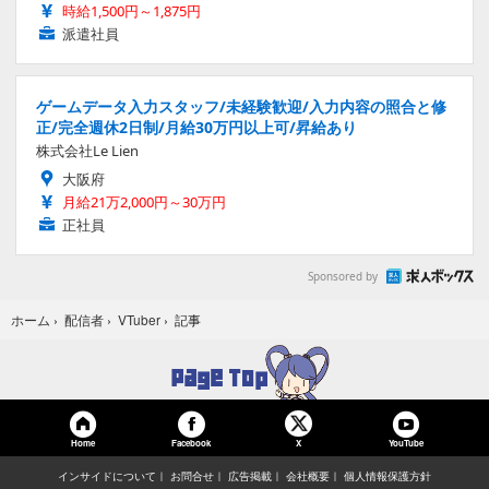
時給1,500円～1,875円
派遣社員
ゲームデータ入力スタッフ/未経験歓迎/入力内容の照合と修
正/完全週休2日制/月給30万円以上可/昇給あり
株式会社Le Lien
大阪府
月給21万2,000円～30万円
正社員
Sponsored by
記事
ホーム
›
配信者
›
VTuber
›
Home
Facebook
YouTube
X
インサイドについて
お問合せ
広告掲載
会社概要
個人情報保護方針