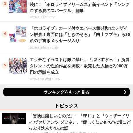
装に！『ホロライブドリームス』新イベント「シンク
ロする夏のスパークル」開幕
2026.8.7 Fri 17:30
「ホロライブ」カード付ウエハース第6弾の全デザイ
ン解禁！裏面には「ときのそら」「白上フブキ」ら30
名の手書きメッセージ入り
2026.8.3 Mon 16:30
エッチなイラストは厳に禁止―「ぶいすぽっ！」所属
タレントの性的作品を掲載・販売した人物と2,000万
円の示談を成立
2025.1.29 Wed 10:25
ランキングをもっと見る
トピックス
「冒険は楽しいものだ」 ─『FF11』と『ウィザードリ
ィ ヴァリアンツ ダフネ』、"優しくないRPG"の沼にど
っぷり沈んだ4人の話