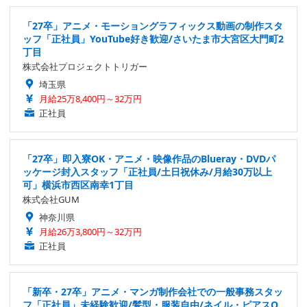
「27卒」アニメ・モーショングラフィックス動画の制作スタ
ッフ「正社員」YouTube好き歓迎/さいたま市大宮区大門町2
丁目
株式会社プロジェクトトリガー
埼玉県
月給25万8,400円～32万円
正社員
「27卒」即入寮OK・アニメ・映像作品のBlueray・DVDパ
ッケージ封入スタッフ「正社員/土日祝休み/月給30万以上
可」横浜市西区南幸1丁目
株式会社GUM
神奈川県
月給26万3,800円～32万円
正社員
「新卒・27卒」アニメ・マンガ制作会社での一般事務スタッ
フ「正社員」未経験歓迎/髪型・服装自由/ネイル・ピアスO