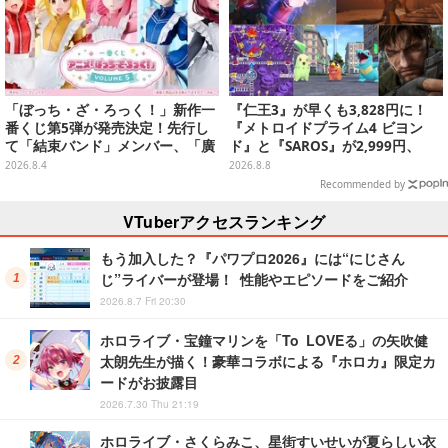
「ぼっち・ざ・ろっく！」新作一
『仁王3』が早くも3,828円に！
番くじ第5弾が発売決定！先行し
『メトロイドプライム4 ビヨン
て「結束バンド」メンバー、「廣
ド』と『SAROS』が2,999円、
井きくり」のメイド衣装フィギュ
『メタルギアソリッド Δ』は2,49
2026.8.4
2026.8.8
アを公開
9円─ゲオ店舗＆ストアのゲームセ
Recommended by
ールは8月8日から
VTuberアクセスランキング
もう加入した？『パワプロ2026』には“にじさん
じ”ライバーが登場！ 性能やエピソードをご紹介
2026.8.7 Fri 20:30
ホロライブ・宝鐘マリンを「To LOVEる」の矢吹健
太朗先生が描く！豪華コラボによる『ホロカ』限定カ
ードがお披露目
2026.7.30 Thu 21:19
ホロライブ・さくらみこ、星街すいせいが夏らしい衣