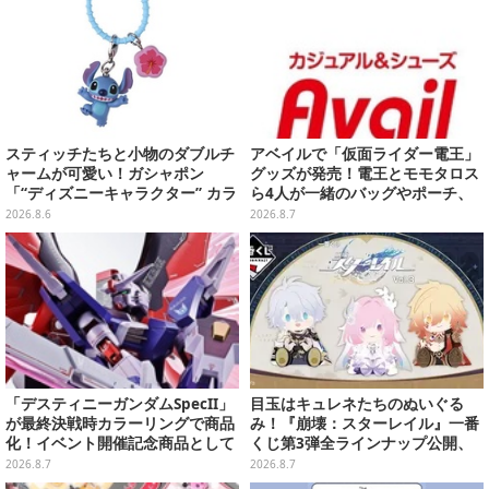
スティッチたちと小物のダブルチ
アベイルで「仮面ライダー電王」
ャームが可愛い！ガシャポン
グッズが発売！電王とモモタロス
「“ディズニーキャラクター” カラ
ら4人が一緒のバッグやポーチ、
フルマルチチャーム」が発売
収納ボックスも
2026.8.6
2026.8.7
「デスティニーガンダムSpecII」
目玉はキュレネたちのぬいぐる
が最終決戦時カラーリングで商品
み！『崩壊：スターレイル』一番
化！イベント開催記念商品として
くじ第3弾全ラインナップ公開、
METAL ROBOT魂に新登場
美麗ビジュアルのアクリルボード
2026.8.7
2026.8.7
など用意