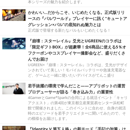
本シリーズの魅力を紹介します。
かわいい…だからこそ、いじめたくなる。正式版リリ
ースの『パルワールド』プレイヤーに訊く“キュートア
グレッション×パル”の底知れぬ魅力とは
正式版で登場する新たなパルもいじめたくなる！
『崩壊：スターレイル』爻光とUGREENのコラボは
「限定ギフトBOX」が超豪華！全6商品に使える5％オ
フクーポンやコスプレイヤー撮影会など、盛りだくさ
んでお届け
UGREEN×『崩壊：スターレイル』コラボは、爻光がデザイ
ンされていて美しい！モバイルバッテリーや急速充電器な
ど、ゲームと一緒に使いたいデバイスがてんこ盛り
若手抜擢の環境で学んだこと――アプリボットの運営
プロデューサーが語る「巻き込み力」の重要性
4GamerとGame*Sparkの合同による就活イベント「キャリ
アクエスト」の第4回が東京都立産業貿易センター浜松町
館で開催されました。このイベントに合わせ、自身の就活
時のエピソードを若手クリエイターに聞いてみたので、そ
の模様をお届けします。
『Identity V 第五人格』の新モード「手記の加筆」は