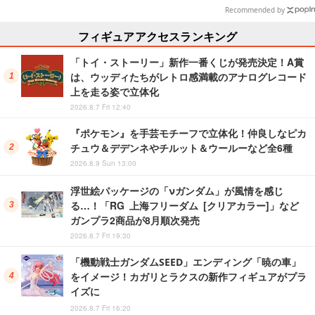
リ
リフ付ソックスなど
Recommended by
フィギュアアクセスランキング
「トイ・ストーリー」新作一番くじが発売決定！A賞
は、ウッディたちがレトロ感満載のアナログレコード
上を走る姿で立体化
2026.8.7 Fri 12:40
『ポケモン』を手芸モチーフで立体化！仲良しなピカ
チュウ＆デデンネやチルット＆ウールーなど全6種
2026.8.9 Sun 13:00
浮世絵パッケージの「νガンダム」が風情を感じ
る…！「RG 上海フリーダム [クリアカラー]」など
ガンプラ2商品が8月順次発売
2026.8.7 Fri 19:30
「機動戦士ガンダムSEED」エンディング「暁の車」
をイメージ！カガリとラクスの新作フィギュアがプラ
イズに
2026.8.7 Fri 16:20