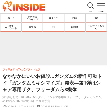
search
menu
アクセス
ホーム
スイッチ
PS5
PS4
ランキング
読者
インサイドちゃ
スマホ
PC
配信者
アンケート
ん
フィギュア・グッズ
フィギュア
なかなかにいいお値段…ガンダムの新作可動ト
イ「ガンダムミキシマイズ」発表―第1弾はシ
ャア専用ザク、フリーダムら3機体
第1弾として「RX-78-2 ガンダム」「シャア専用ザク」「フリーダムガンダム」
の3商品が2026年9月26日に発売予定。
2026.5.14 Thu 11:17
2026.5.14 Thu 11:05