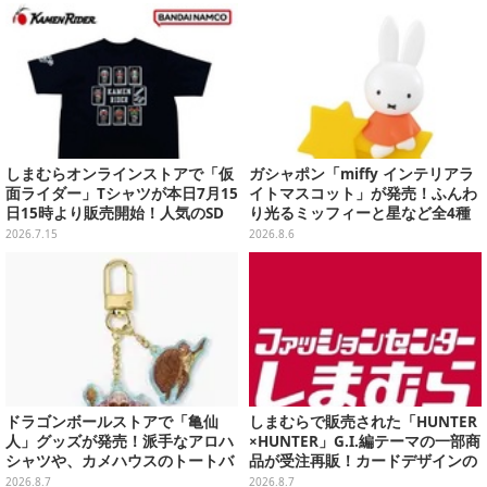
しまむらオンラインストアで「仮
ガシャポン「miffy インテリアラ
面ライダー」Tシャツが本日7月15
イトマスコット」が発売！ふんわ
日15時より販売開始！人気のSD
り光るミッフィーと星など全4種
プリントの昭和ライダーたち集合
ラインナップ
2026.7.15
2026.8.6
デザイン
ドラゴンボールストアで「亀仙
しまむらで販売された「HUNTER
人」グッズが発売！派手なアロハ
×HUNTER」G.I.編テーマの一部商
シャツや、カメハウスのトートバ
品が受注再販！カードデザインの
ッグなど夏らしいアイテムがズラ
キーホルダーや、キルアたちのセ
2026.8.7
2026.8.7