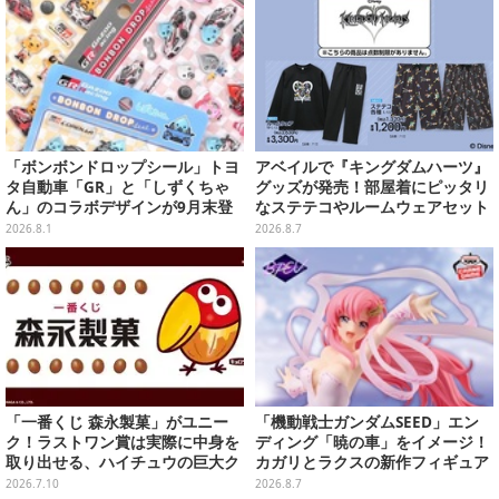
「ボンボンドロップシール」トヨ
アベイルで『キングダムハーツ』
タ自動車「GR」と「しずくちゃ
グッズが発売！部屋着にピッタリ
ん」のコラボデザインが9月末登
なステテコやルームウェアセット
場！くま吉らも描かれた全4柄
2026.8.1
2026.8.7
「一番くじ 森永製菓」がユニー
「機動戦士ガンダムSEED」エン
ク！ラストワン賞は実際に中身を
ディング「暁の車」をイメージ！
取り出せる、ハイチュウの巨大ク
カガリとラクスの新作フィギュア
ッション
がプライズに
2026.7.10
2026.8.7