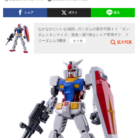
シェア
ポスト
送る
なかなかにいいお値段…ガンダムの新作可動トイ「ガン
ダムミキシマイズ」発表―第1弾はシャア専用ザク、フ
リーダムら3機体
全 4 枚
拡大写真