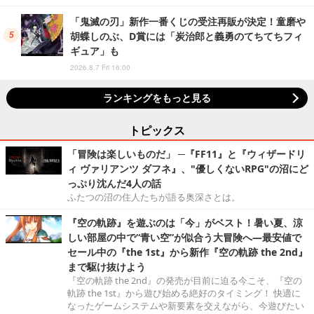
「鬼滅の刃」新作一番くじの受注再販が決定！童磨や
胡蝶しのぶ、D賞には「炭治郎と義勇のてちてちフィ
ギュア」も
2026.8.7 Fri 16:00
ランキングをもっと見る
トピックス
「冒険は楽しいものだ」 ─『FF11』と『ウィザードリ
ィ ヴァリアンツ ダフネ』、"優しくないRPG"の沼にど
っぷり沈んだ4人の話
ふたつの沼の住人たちが語る奥深さとは。
『空の軌跡』を遊ぶのは「今」がベスト！暑い夏、涼
しい部屋の中で“青い空”が似合う大冒険へ―最安値で
セール中の『the 1st』から新作『空の軌跡 the 2nd』
まで駆け抜けよう
『空の軌跡 the 2nd』の発売が目前に迫る今こそ、『空の
軌跡 the 1st』から遊び始める絶好のタイミング！ 快適に
なったゲームシステムや新要素を交えながら、今遊びたい