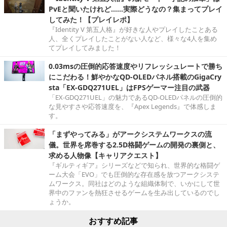
PvEと聞いたけれど……実際どうなの？集まってプレイ
してみた！【プレイレポ】
『Identity V 第五人格』が好きな人やプレイしたことある
人、全くプレイしたことがない人など、様々な4人を集め
てプレイしてみました！
0.03msの圧倒的応答速度やリフレッシュレートで勝ち
にこだわる！鮮やかなQD-OLEDパネル搭載のGigaCry
sta「EX-GDQ271UEL」はFPSゲーマー注目の武器
「EX-GDQ271UEL」の魅力であるQD-OLEDパネルの圧倒的
な見やすさや応答速度を、『Apex Legends』で体感しま
す。
「まずやってみる」がアークシステムワークスの流
儀。世界を席巻する2.5D格闘ゲームの開発の裏側と、
求める人物像【キャリアクエスト】
『ギルティギア』シリーズなどで知られ、世界的な格闘ゲ
ーム大会「EVO」でも圧倒的な存在感を放つアークシステ
ムワークス。同社はどのような組織体制で、いかにして世
界中のファンを熱狂させるゲームを生み出しているのでし
ょうか。
おすすめ記事