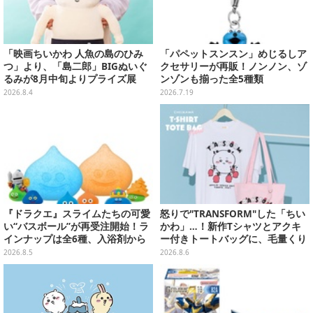
「映画ちいかわ 人魚の島のひみ
「パペットスンスン」めじるしア
つ」より、「島二郎」BIGぬいぐ
クセサリーが再販！ノンノン、ゾ
るみが8月中旬よりプライズ展
ンゾンも揃った全5種類
開！“味自慢”のエプロンはポケッ
2026.8.4
2026.7.19
ト付き
『ドラクエ』スライムたちの可愛
怒りで"TRANSFORM"した「ちい
い“バスボール”が再受注開始！ラ
かわ」…！新作Tシャツとアクキ
インナップは全6種、入浴剤から
ー付きトートバッグに、毛量くり
モンスターのフィギュアが出てく
まんじゅうなど全6アイテム
2026.8.5
2026.8.6
る