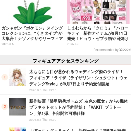
ガシャポン『ポケモン』スイング
しまむらから「クロミ」「ハロー
コレクションに、“くさタイプ”が
キティ」新作アイテムが8月11日
大集合！ナゾノクサやリーフィア
発売！ヒョウ・ゼブラ柄や日焼け
など全5種が仲間入り
デザインの可愛い雑貨・アパレル
2026.8.6
2026.8.6
など多数
Recommended by
フィギュアアクセスランキング
太ももにも目が惹かれるウェディング姿のライザ！
フィギュア「ライザ（ライザリン・シュタウト）ウェ
ディングStyle」が8月7日より予約受付開始
2026.8.6 Thu 19:15
新作映画「装甲騎兵ボトムズ 灰色の魔女」から6機体
プラキットセットが予約開始！「VAKIT プラトー
ン」第1弾、各部関節可動仕様
2026.8.6 Thu 10:00
「ぼっち・ざ・ろっく！」新作一番くじ第5弾が発売