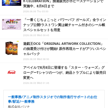
h CELEBRATION」抽選販売がホビーステーションで
実施中、8月6日まで
2026.08.06 Thu 03:00
「一番くじちょこっと パワーパフ ガールズ」全ライン
ナップ公開!ラストワン賞は鍵チャーム付きのシール帳
スペシャルセットを用意
2026.08.05 Wed 09:45
遊戯王OCG「ORIGINAL ARTWORK COLLECTION」
の抽選受け付けが開始! 原作再現カードがアツいスペシ
ャルパック
2026.08.05 Wed 08:30
アベイルで8月8日に登場する「スター・ウォーズ」グ
ローグーTシャツの一つが、納品トラブルにより販売日
変更へ
2026.08.05 Wed 01:45
一般事務/アニメ制作スタジオでの制作進行サポートのお仕
事/駅近/一般事務
株式会社パソナ