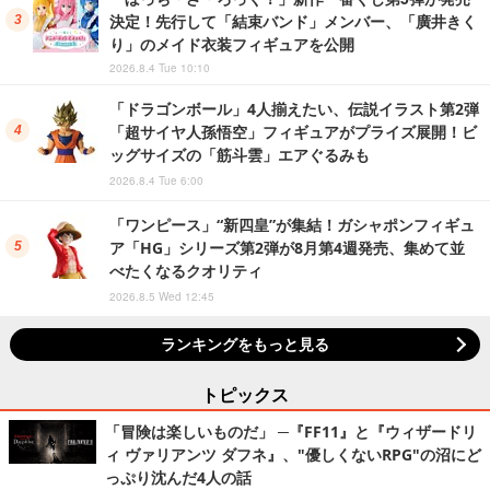
決定！先行して「結束バンド」メンバー、「廣井きく
り」のメイド衣装フィギュアを公開
2026.8.4 Tue 10:10
「ドラゴンボール」4人揃えたい、伝説イラスト第2弾
「超サイヤ人孫悟空」フィギュアがプライズ展開！ビ
ッグサイズの「筋斗雲」エアぐるみも
2026.8.4 Tue 6:00
「ワンピース」“新四皇”が集結！ガシャポンフィギュ
ア「HG」シリーズ第2弾が8月第4週発売、集めて並
べたくなるクオリティ
2026.8.5 Wed 12:45
ランキングをもっと見る
トピックス
「冒険は楽しいものだ」 ─『FF11』と『ウィザードリ
ィ ヴァリアンツ ダフネ』、"優しくないRPG"の沼にど
っぷり沈んだ4人の話