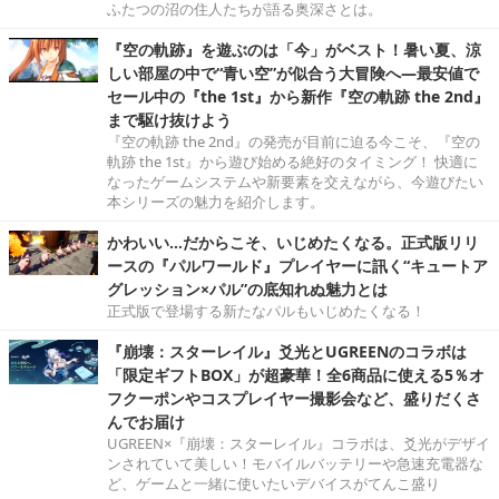
ふたつの沼の住人たちが語る奥深さとは。
『空の軌跡』を遊ぶのは「今」がベスト！暑い夏、涼
しい部屋の中で“青い空”が似合う大冒険へ―最安値で
セール中の『the 1st』から新作『空の軌跡 the 2nd』
まで駆け抜けよう
『空の軌跡 the 2nd』の発売が目前に迫る今こそ、『空の
軌跡 the 1st』から遊び始める絶好のタイミング！ 快適に
なったゲームシステムや新要素を交えながら、今遊びたい
本シリーズの魅力を紹介します。
かわいい…だからこそ、いじめたくなる。正式版リリ
ースの『パルワールド』プレイヤーに訊く“キュートア
グレッション×パル”の底知れぬ魅力とは
正式版で登場する新たなパルもいじめたくなる！
『崩壊：スターレイル』爻光とUGREENのコラボは
「限定ギフトBOX」が超豪華！全6商品に使える5％オ
フクーポンやコスプレイヤー撮影会など、盛りだくさ
んでお届け
UGREEN×『崩壊：スターレイル』コラボは、爻光がデザイ
ンされていて美しい！モバイルバッテリーや急速充電器な
ど、ゲームと一緒に使いたいデバイスがてんこ盛り