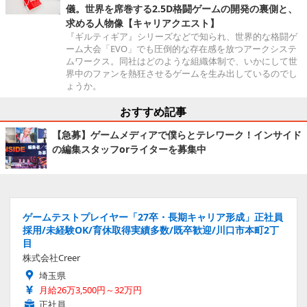
儀。世界を席巻する2.5D格闘ゲームの開発の裏側と、
求める人物像【キャリアクエスト】
『ギルティギア』シリーズなどで知られ、世界的な格闘ゲ
ーム大会「EVO」でも圧倒的な存在感を放つアークシステ
ムワークス。同社はどのような組織体制で、いかにして世
界中のファンを熱狂させるゲームを生み出しているのでし
ょうか。
おすすめ記事
【急募】ゲームメディアで僕らとテレワーク！インサイド
の編集スタッフorライターを募集中
ゲームテストプレイヤー「27卒・長期キャリア形成」正社員
採用/未経験OK/育休取得実績多数/既卒歓迎/川口市本町2丁
目
株式会社Creer
埼玉県
月給26万3,500円～32万円
正社員