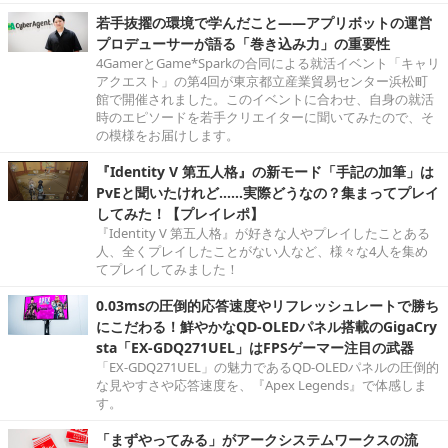
若手抜擢の環境で学んだこと――アプリボットの運営
プロデューサーが語る「巻き込み力」の重要性
4GamerとGame*Sparkの合同による就活イベント「キャリ
アクエスト」の第4回が東京都立産業貿易センター浜松町
館で開催されました。このイベントに合わせ、自身の就活
時のエピソードを若手クリエイターに聞いてみたので、そ
の模様をお届けします。
『Identity V 第五人格』の新モード「手記の加筆」は
PvEと聞いたけれど……実際どうなの？集まってプレイ
してみた！【プレイレポ】
『Identity V 第五人格』が好きな人やプレイしたことある
人、全くプレイしたことがない人など、様々な4人を集め
てプレイしてみました！
0.03msの圧倒的応答速度やリフレッシュレートで勝ち
にこだわる！鮮やかなQD-OLEDパネル搭載のGigaCry
sta「EX-GDQ271UEL」はFPSゲーマー注目の武器
「EX-GDQ271UEL」の魅力であるQD-OLEDパネルの圧倒的
な見やすさや応答速度を、『Apex Legends』で体感しま
す。
「まずやってみる」がアークシステムワークスの流