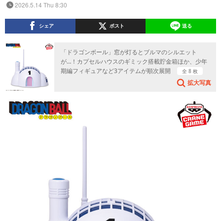
2026.5.14 Thu 8:30
シェア
ポスト
送る
「ドラゴンボール」窓が灯るとブルマのシルエット
が…！カプセルハウスのギミック搭載貯金箱ほか、少年
期編フィギュアなど3アイテムが順次展開
全 8 枚
拡大写真