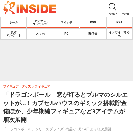
search
menu
アクセス
ホーム
スイッチ
PS5
PS4
ランキング
読者
インサイドちゃ
スマホ
PC
配信者
アンケート
ん
フィギュア・グッズ
フィギュア
「ドラゴンボール」窓が灯るとブルマのシルエ
ットが…！カプセルハウスのギミック搭載貯金
箱ほか、少年期編フィギュアなど3アイテムが
順次展開
「ドラゴンボール」シリーズプライズ3商品が5月14日より順次展開！