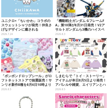
ユニクロ×「ちいかわ」コラボの
「機動戦士ガンダム GフレームF
スウェットシャツが発売！仲良さ
A」第10弾が8月31日発売！V2ア
げなデザインに癒される
サルトガンダムら3機のハイスペ
ック可動フィギュア
2026.7.24
2026.8.3
「ボンボンドロップシール」がロ
しまむらで「トイ・ストーリー」
フトネットストアで抽選販売！サ
アイテムが本日8月5日より発売！
ンリオ新作8種を8月6日10時より
アパレルや雑貨、エイリアンとハ
受付開始
ムのダイカットクッションなど盛
2026.8.5
2026.8.5
りだくさん