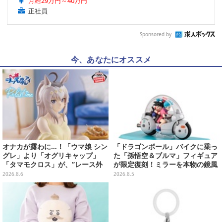
月給29万円～40万円
正社員
Sponsored by
今、あなたにオススメ
オナカが露わに…！「ウマ娘 シン
「ドラゴンボール」バイクに乗っ
グレ」より「オグリキャップ」
た「孫悟空＆ブルマ」フィギュア
「タマモクロス」が、”レース外
が限定復刻！ミラーを本物の鏡風
での姿”でプライズフィギュア化
や、ブルマの目元が映りこむ描写
2026.8.6
2026.8.5
にできるステッカーを収録