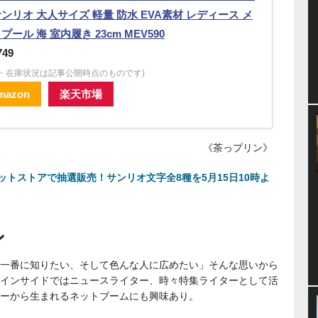
サンリオ 大人サイズ 軽量 防水 EVA素材 レディース メ
プール 海 室内履き 23cm MEV590
749
格・在庫状況は記事公開時点のものです)
mazon
楽天市場
《茶っプリン》
トストアで抽選販売！サンリオ文字全8種を5月15日10時よ
ン
一番に知りたい、そして色んな人に広めたい」そんな思いから
インサイドではニュースライター、時々特集ライターとして活
ーから生まれるネットブームにも興味あり。