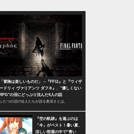
「冒険は楽しいものだ」 ─『FF11』と『ウィザ
ードリィ ヴァリアンツ ダフネ』、"優しくない
RPG"の沼にどっぷり沈んだ4人の話
ふたつの沼の住人たちが語る奥深さとは。
『空の軌跡』を遊ぶのは
「今」がベスト！暑い夏、
涼しい部屋の中で“青い