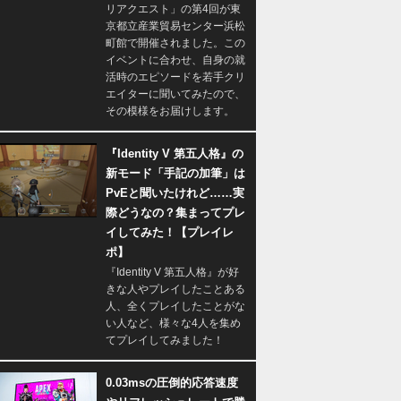
リアクエスト」の第4回が東
京都立産業貿易センター浜松
町館で開催されました。この
イベントに合わせ、自身の就
活時のエピソードを若手クリ
エイターに聞いてみたので、
その模様をお届けします。
『Identity V 第五人格』の
新モード「手記の加筆」は
PvEと聞いたけれど……実
際どうなの？集まってプレ
イしてみた！【プレイレ
ポ】
『Identity V 第五人格』が好
きな人やプレイしたことある
人、全くプレイしたことがな
い人など、様々な4人を集め
てプレイしてみました！
0.03msの圧倒的応答速度