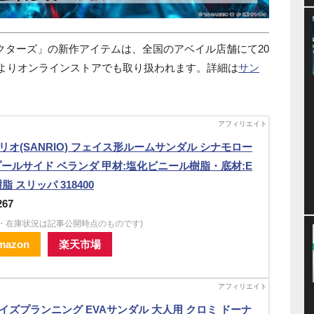
クターズ」の新作アイテムは、全国のアベイル店舗にて20
2時よりオンラインストアでも取り扱われます。詳細は
サン
リオ(SANRIO) フェイス形ルームサンダル シナモロー
プールサイド ベランダ 甲材:塩化ビニール樹脂・底材:E
脂 スリッパ 318400
267
格・在庫状況は記事公開時点のものです)
mazon
楽天市場
イズプランニング EVAサンダル 大人用 クロミ ドーナ