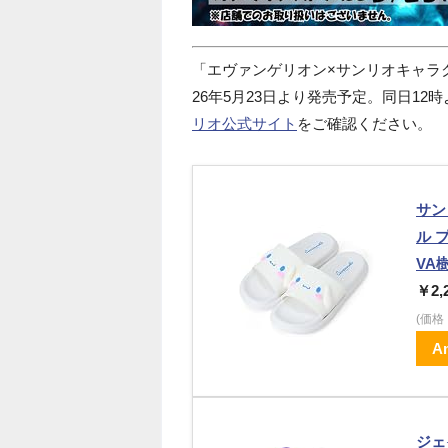
「エヴァンゲリオン×サンリオキャラ
26年5月23日より発売予定。同日1
リオ公式サイト
をご確認ください。
サン
ル 
VA樹
￥2,
(価
A
ジェ