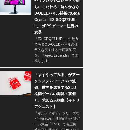
やリフレッシュレートで勝
ちにこだわる！鮮やかなQ
D-OLEDパネル搭載のGiga
Crysta「EX-GDQ271UE
L」はFPSゲーマー注目の
武器
「EX-GDQ271UEL」の魅力
であるQD-OLEDパネルの圧
倒的な見やすさや応答速度
を、『Apex Legends』で体
感します。
「まずやってみる」がアー
クシステムワークスの流
儀。世界を席巻する2.5D
格闘ゲームの開発の裏側
と、求める人物像【キャリ
アクエスト】
『ギルティギア』シリーズな
どで知られ、世界的な格闘ゲ
ーム大会「EVO」でも圧倒
的な存在感を放つアークシス