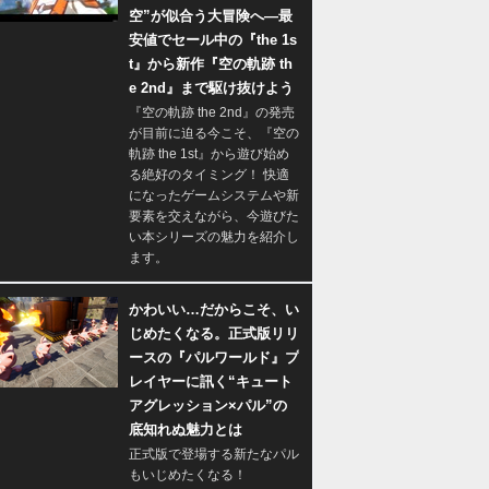
空”が似合う大冒険へ―最
安値でセール中の『the 1s
t』から新作『空の軌跡 th
e 2nd』まで駆け抜けよう
『空の軌跡 the 2nd』の発売
が目前に迫る今こそ、『空の
軌跡 the 1st』から遊び始め
る絶好のタイミング！ 快適
になったゲームシステムや新
要素を交えながら、今遊びた
い本シリーズの魅力を紹介し
ます。
かわいい…だからこそ、い
じめたくなる。正式版リリ
ースの『パルワールド』プ
レイヤーに訊く“キュート
アグレッション×パル”の
底知れぬ魅力とは
正式版で登場する新たなパル
もいじめたくなる！