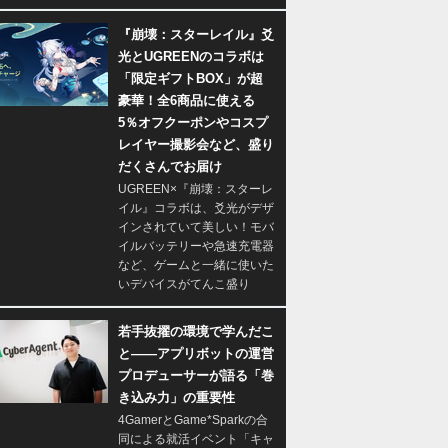
『崩壊：スターレイル』爻
光とUGREENのコラボは
「限定ギフトBOX」が超
豪華！全6商品に使える
5％オフクーポンやコスプ
レイヤー撮影会など、盛り
だくさんでお届け
UGREEN×『崩壊：スターレ
イル』コラボは、爻光がデザ
インされていて美しい！モバ
イルバッテリーや急速充電器
など、ゲームと一緒に使いた
いデバイスがてんこ盛り
若手抜擢の環境で学んだこ
と――アプリボットの運営
プロデューサーが語る「巻
き込み力」の重要性
4GamerとGame*Sparkの合
同による就活イベント「キャ