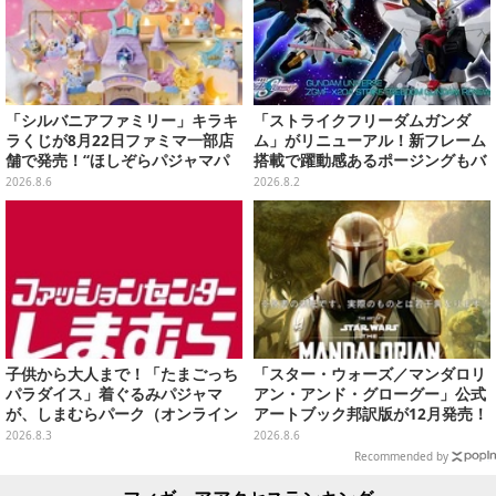
「シルバニアファミリー」キラキ
「ストライクフリーダムガンダ
ラくじが8月22日ファミマ一部店
ム」がリニューアル！新フレーム
舗で発売！“ほしぞらパジャマパ
搭載で躍動感あるポージングもバ
ーティ”をテーマに、お人形や建
ッチリ
2026.8.6
2026.8.2
物がラインナップ
子供から大人まで！「たまごっち
「スター・ウォーズ／マンダロリ
パラダイス」着ぐるみパジャマ
アン・アンド・グローグー」公式
が、しまむらパーク（オンライン
アートブック邦訳版が12月発売！
ストア）にて受注生産
映画のコンセプトアートやスケッ
2026.8.3
2026.8.6
チを掲載
Recommended by