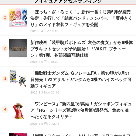
フィギュアアクセスランキング
「ぼっち・ざ・ろっく！」新作一番くじ第5弾が発売
決定！先行して「結束バンド」メンバー、「廣井きく
り」のメイド衣装フィギュアを公開
2026.8.4 Tue 10:10
新作映画「装甲騎兵ボトムズ 灰色の魔女」から6機体
プラキットセットが予約開始！「VAKIT プラトー
ン」第1弾、各部関節可動仕様
2026.8.6 Thu 10:00
「機動戦士ガンダム GフレームFA」第10弾が8月31
日発売！V2アサルトガンダムら3機のハイスペック可
動フィギュア
2026.8.3 Mon 20:10
「ワンピース」“新四皇”が集結！ガシャポンフィギュ
ア「HG」シリーズ第2弾が8月第4週発売、集めて並
べたくなるクオリティ
2026.8.5 Wed 12:45
『崩壊：スターレイル』より「火花」1/7スケールフ