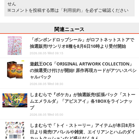
せん
※コメントを投稿する際は
「利用規約」
を必ずご確認ください
関連ニュース
「ボンボンドロップシール」がロフトネットストアで
抽選販売!サンリオ8種を8月6日10時より受付開始
2026.08.05 Wed 09:15
遊戯王OCG「ORIGINAL ARTWORK COLLECTION」
の抽選受け付けが開始! 原作再現カードがアツいスペシ
ャルパック
2026.08.05 Wed 08:30
しまむらで『ポケカ』が抽選販売!拡張パック「ストー
ムエメラルダ」「アビスアイ」各1BOXをラインナッ
プ
2026.08.05 Wed 05:00
しまむらで「トイ・ストーリー」アイテムが本日8月5
日より発売!アパレルや雑貨、エイリアンとハムのダイ
カットクッションなど盛りだくさん