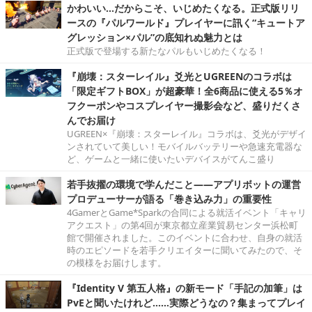
かわいい…だからこそ、いじめたくなる。正式版リリ
ースの『パルワールド』プレイヤーに訊く“キュートア
グレッション×パル”の底知れぬ魅力とは
正式版で登場する新たなパルもいじめたくなる！
『崩壊：スターレイル』爻光とUGREENのコラボは
「限定ギフトBOX」が超豪華！全6商品に使える5％オ
フクーポンやコスプレイヤー撮影会など、盛りだくさ
んでお届け
UGREEN×『崩壊：スターレイル』コラボは、爻光がデザイ
ンされていて美しい！モバイルバッテリーや急速充電器な
ど、ゲームと一緒に使いたいデバイスがてんこ盛り
若手抜擢の環境で学んだこと――アプリボットの運営
プロデューサーが語る「巻き込み力」の重要性
4GamerとGame*Sparkの合同による就活イベント「キャリ
アクエスト」の第4回が東京都立産業貿易センター浜松町
館で開催されました。このイベントに合わせ、自身の就活
時のエピソードを若手クリエイターに聞いてみたので、そ
の模様をお届けします。
『Identity V 第五人格』の新モード「手記の加筆」は
PvEと聞いたけれど……実際どうなの？集まってプレイ