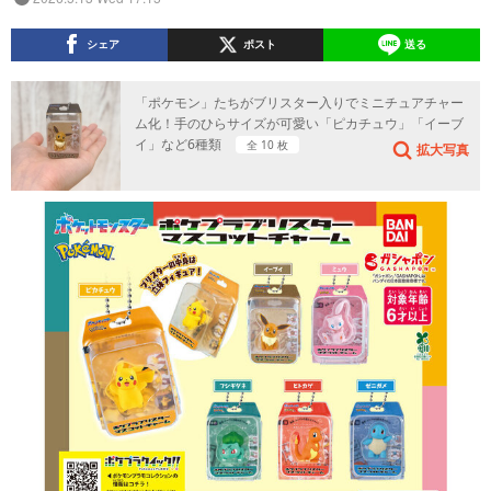
シェア
ポスト
送る
「ポケモン」たちがブリスター入りでミニチュアチャー
ム化！手のひらサイズが可愛い「ピカチュウ」「イーブ
イ」など6種類
全 10 枚
拡大写真