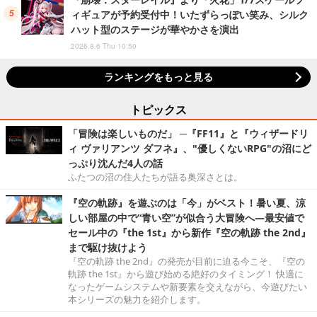
ィギュアが予約受付中！いたずらっぽい笑み、シルク
ハット型のステージが華やかさを演出
2026.8.6 Thu 10:50
ランキングをもっと見る
トピックス
「冒険は楽しいものだ」 ─『FF11』と『ウィザードリ
ィ ヴァリアンツ ダフネ』、"優しくないRPG"の沼にど
っぷり沈んだ4人の話
ふたつの沼の住人たちが語る奥深さとは。
『空の軌跡』を遊ぶのは「今」がベスト！暑い夏、涼
しい部屋の中で“青い空”が似合う大冒険へ―最安値で
セール中の『the 1st』から新作『空の軌跡 the 2nd』
まで駆け抜けよう
『空の軌跡 the 2nd』の発売が目前に迫る今こそ、『空の
軌跡 the 1st』から遊び始める絶好のタイミング！ 快適に
なったゲームシステムや新要素を交えながら、今遊びたい
本シリーズの魅力を紹介します。