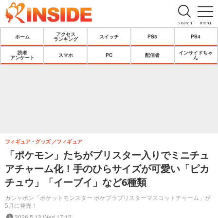
search
menu
アクセス
ホーム
スイッチ
PS5
PS4
ランキング
読者
インサイドちゃ
スマホ
PC
配信者
アンケート
ん
フィギュア・グッズ
フィギュア
「ポケモン」たちがブリスター入りでミニチュ
アチャーム化！手のひらサイズが可愛い「ピカ
チュウ」「イーブイ」など6種類
ガシャポン「ポケットモンスター ポケプラブリスターマスコットチャーム」が
5月に発売！
2026.5.13 Wed 17:15