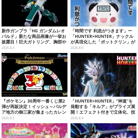
新作ガンプラ「HG ガンダムレオ
「時間です 利息がつきます」ー
パルド」新たな商品画像が一挙お
「HUNTER×HUNTER」ナックル
披露目！巨大ガトリング、胸部や
が具現化した「ポットクリン」が
肩武装のハッチ展開までたっぷり
貯金箱としてプライズ展開
2026.8.3
2026.8.6
11枚
『ポケモン』30周年一番くじ第2
「HUNTER×HUNTER」“神速”を
弾が再販決定！イッシュ～パルデ
発動する「キルア」がプライズ展
ア地方の御三家が集まったカレン
開！エフェクト付きで立体化、技
ダー、ぬいぐるみなど記念グッズ
名アクリルパネル付き
2026.8.5
2026.8.4
盛りだくさん