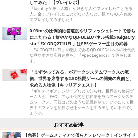
してみた！【プレイレポ】
『Identity V 第五人格』が好きな人やプレイしたことある
人、全くプレイしたことがない人など、様々な4人を集め
てプレイしてみました！
0.03msの圧倒的応答速度やリフレッシュレートで勝ち
にこだわる！鮮やかなQD-OLEDパネル搭載のGigaCry
sta「EX-GDQ271UEL」はFPSゲーマー注目の武器
「EX-GDQ271UEL」の魅力であるQD-OLEDパネルの圧倒的
な見やすさや応答速度を、『Apex Legends』で体感しま
す。
「まずやってみる」がアークシステムワークスの流
儀。世界を席巻する2.5D格闘ゲームの開発の裏側と、
求める人物像【キャリアクエスト】
『ギルティギア』シリーズなどで知られ、世界的な格闘ゲ
ーム大会「EVO」でも圧倒的な存在感を放つアークシステ
ムワークス。同社はどのような組織体制で、いかにして世
界中のファンを熱狂させるゲームを生み出しているのでし
ょうか。
おすすめ記事
【急募】ゲームメディアで僕らとテレワーク！インサイド