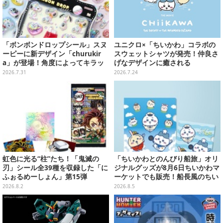
「ボンボンドロップシール」スヌ
ユニクロ×「ちいかわ」コラボの
ーピーに新デザイン「churukir
スウェットシャツが発売！仲良さ
a」が登場！角度によってキラッ
げなデザインに癒される
と輝くオーロラ加工の全4種
2026.7.31
2026.7.24
虹色に光る“柱”たち！「鬼滅の
「ちいかわとのんびり船旅」オリ
刃」シール全39種を収録した「に
ジナルグッズが8月6日ちいかわマ
ふぉるめーしょん」第15弾
ーケットでも販売！船長風のちい
かわやセイレーンたちをデザイン
2026.8.2
2026.8.5
した4商品