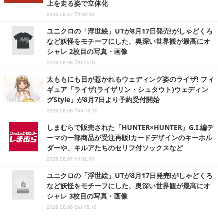
上を走る姿で立体化
2026.08.07 Fri 03:40
ユニクロの「浮世絵」UTが8月17日発売!がしゃどくろ
など妖怪をモチーフにした、奥深い世界観が最高にオ
シャレ 2枚目の写真・画像
2026.08.08 Sat 15:10
太ももにも目が惹かれるウェディング姿のライザ! フィ
ギュア「ライザ(ライザリン・シュタウト)ウェディン
グStyle」が8月7日より予約受付開始
2026.08.06 Thu 10:15
しまむらで販売された「HUNTER×HUNTER」G.I.編テ
ーマの一部商品が受注再販!カードデザインのキーホル
ダーや、キルアたちのセリフ付ソックスなど
2026.08.07 Fri 02:00
ユニクロの「浮世絵」UTが8月17日発売!がしゃどくろ
など妖怪をモチーフにした、奥深い世界観が最高にオ
シャレ 3枚目の写真・画像
2026.08.08 Sat 15:10