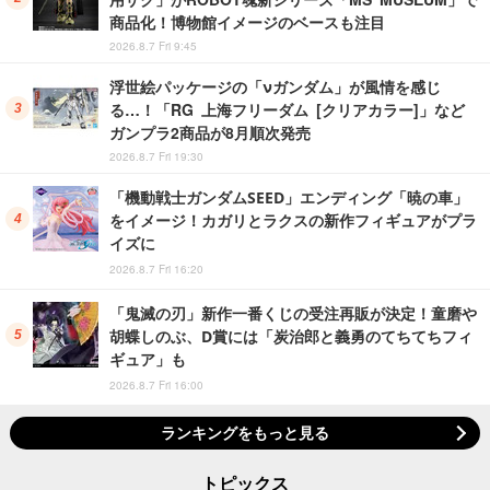
商品化！博物館イメージのベースも注目
2026.8.7 Fri 9:45
浮世絵パッケージの「νガンダム」が風情を感じ
る…！「RG 上海フリーダム [クリアカラー]」など
ガンプラ2商品が8月順次発売
2026.8.7 Fri 19:30
「機動戦士ガンダムSEED」エンディング「暁の車」
をイメージ！カガリとラクスの新作フィギュアがプラ
イズに
2026.8.7 Fri 16:20
「鬼滅の刃」新作一番くじの受注再販が決定！童磨や
胡蝶しのぶ、D賞には「炭治郎と義勇のてちてちフィ
ギュア」も
2026.8.7 Fri 16:00
ランキングをもっと見る
トピックス