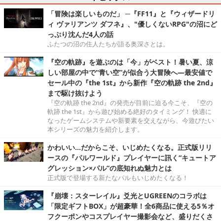
「冒険は楽しいものだ」 ─『FF11』と『ウィザードリ
ィ ヴァリアンツ ダフネ』、"優しくないRPG"の沼にど
っぷり沈んだ4人の話
ふたつの沼の住人たちが語る奥深さとは。
『空の軌跡』を遊ぶのは「今」がベスト！暑い夏、涼
しい部屋の中で“青い空”が似合う大冒険へ―最安値で
セール中の『the 1st』から新作『空の軌跡 the 2nd』
まで駆け抜けよう
『空の軌跡 the 2nd』の発売が目前に迫る今こそ、『空の
軌跡 the 1st』から遊び始める絶好のタイミング！ 快適に
なったゲームシステムや新要素を交えながら、今遊びたい
本シリーズの魅力を紹介します。
かわいい…だからこそ、いじめたくなる。正式版リリ
ースの『パルワールド』プレイヤーに訊く“キュートア
グレッション×パル”の底知れぬ魅力とは
正式版で登場する新たなパルもいじめたくなる！
『崩壊：スターレイル』爻光とUGREENのコラボは
「限定ギフトBOX」が超豪華！全6商品に使える5％オ
フクーポンやコスプレイヤー撮影会など、盛りだくさ