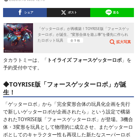
シェア
ポスト
送る
「ゲッターロボ」が再構築！TOYRISE版「フォースゲッ
ターロボ」が誕生、“変形合体を遊ぶ事”を優先に作られ
たロボット玩具
全 9 枚
拡大写真
タカラトミーは、「
トイライズ フォースゲッターロボ
」を
予約受付中です。
◆TOYRISE版「フォースゲッターロボ」が誕
生！
「ゲッターロボ」から「完全変形合体の玩具化企画を先行
で新しいゲッターロボが企画されたら」という設定で構築
されたTOYRISE版「フォースゲッターロボ」が登場。3機合
体・3変形を玩具として物理的に成立させ、またゲッターロ
ボとしてのキャラクター性も再現した新たなスーパーロボ