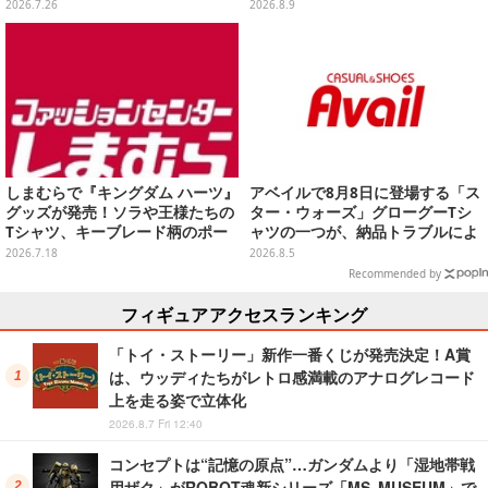
ターチャームコレクションがガシ
ェクト演出で迫力満載
2026.7.26
2026.8.9
ャポンに登場
しまむらで『キングダム ハーツ』
アベイルで8月8日に登場する「ス
グッズが発売！ソラや王様たちの
ター・ウォーズ」グローグーTシ
Tシャツ、キーブレード柄のポー
ャツの一つが、納品トラブルによ
チなど幅広いデザイン
り販売日変更へ
2026.7.18
2026.8.5
Recommended by
フィギュアアクセスランキング
「トイ・ストーリー」新作一番くじが発売決定！A賞
は、ウッディたちがレトロ感満載のアナログレコード
上を走る姿で立体化
2026.8.7 Fri 12:40
コンセプトは“記憶の原点”…ガンダムより「湿地帯戦
用ザク」がROBOT魂新シリーズ「MS MUSEUM」で