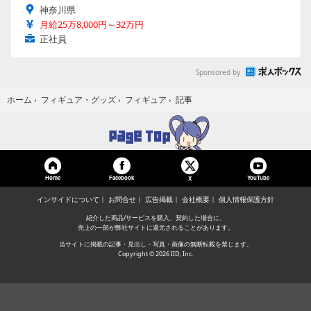
神奈川県
月給25万8,000円～32万円
正社員
Sponsored by
記事
ホーム
›
フィギュア・グッズ
›
フィギュア
›
Home
Facebook
YouTube
X
インサイドについて
お問合せ
広告掲載
会社概要
個人情報保護方針
紹介した商品/サービスを購入、契約した場合に、
売上の一部が弊社サイトに還元されることがあります。
当サイトに掲載の記事・見出し・写真・画像の無断転載を禁じます。
Copyright © 2026 IID, Inc.