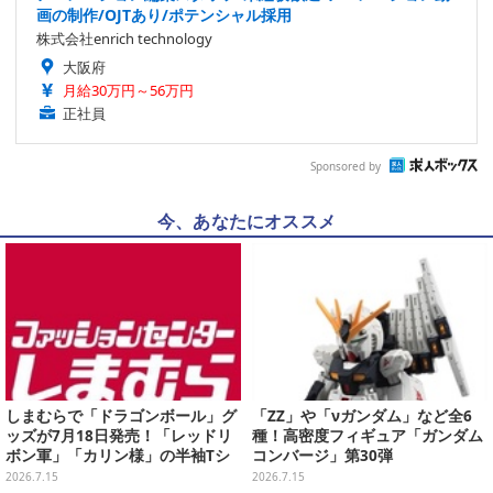
画の制作/OJTあり/ポテンシャル採用
株式会社enrich technology
大阪府
月給30万円～56万円
正社員
Sponsored by
今、あなたにオススメ
しまむらで「ドラゴンボール」グ
「ZZ」や「νガンダム」など全6
ッズが7月18日発売！「レッドリ
種！高密度フィギュア「ガンダム
ボン軍」「カリン様」の半袖Tシ
コンバージ」第30弾
ャツ2種、同日15時よりオンライ
2026.7.15
2026.7.15