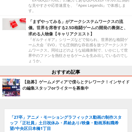
「EX-GDQ271UEL」の魅力であるQD-OLEDパネルの圧倒的
な見やすさや応答速度を、『Apex Legends』で体感しま
す。
「まずやってみる」がアークシステムワークスの流
儀。世界を席巻する2.5D格闘ゲームの開発の裏側と、
求める人物像【キャリアクエスト】
『ギルティギア』シリーズなどで知られ、世界的な格闘ゲ
ーム大会「EVO」でも圧倒的な存在感を放つアークシステ
ムワークス。同社はどのような組織体制で、いかにして世
界中のファンを熱狂させるゲームを生み出しているのでし
ょうか。
おすすめ記事
【急募】ゲームメディアで僕らとテレワーク！インサイド
の編集スタッフorライターを募集中
「27卒」アニメ・モーショングラフィックス動画の制作スタ
ッフ「正社員」土日祝休み・昇給あり/映像・動画系転職希
望/中央区日本橋1丁目