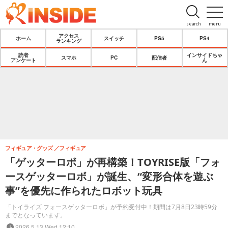
search
menu
アクセス
ホーム
スイッチ
PS5
PS4
ランキング
読者
インサイドちゃ
スマホ
PC
配信者
アンケート
ん
フィギュア・グッズ
フィギュア
「ゲッターロボ」が再構築！TOYRISE版「フォ
ースゲッターロボ」が誕生、“変形合体を遊ぶ
事”を優先に作られたロボット玩具
「トイライズ フォースゲッターロボ」が予約受付中！期間は7月8日23時59分
までとなっています。
2026.5.13 Wed 12:10