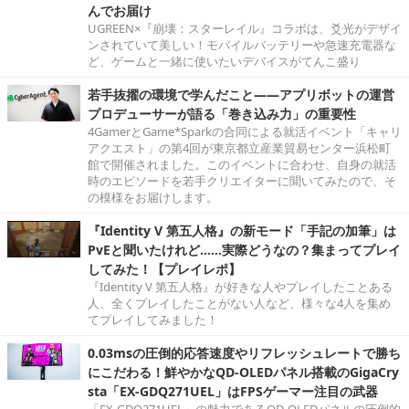
んでお届け
UGREEN×『崩壊：スターレイル』コラボは、爻光がデザイ
ンされていて美しい！モバイルバッテリーや急速充電器な
ど、ゲームと一緒に使いたいデバイスがてんこ盛り
若手抜擢の環境で学んだこと――アプリボットの運営
プロデューサーが語る「巻き込み力」の重要性
4GamerとGame*Sparkの合同による就活イベント「キャリ
アクエスト」の第4回が東京都立産業貿易センター浜松町
館で開催されました。このイベントに合わせ、自身の就活
時のエピソードを若手クリエイターに聞いてみたので、そ
の模様をお届けします。
『Identity V 第五人格』の新モード「手記の加筆」は
PvEと聞いたけれど……実際どうなの？集まってプレイ
してみた！【プレイレポ】
『Identity V 第五人格』が好きな人やプレイしたことある
人、全くプレイしたことがない人など、様々な4人を集め
てプレイしてみました！
0.03msの圧倒的応答速度やリフレッシュレートで勝ち
にこだわる！鮮やかなQD-OLEDパネル搭載のGigaCry
sta「EX-GDQ271UEL」はFPSゲーマー注目の武器