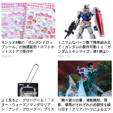
ラインナップ公開
サンリオ8種の「ボンボンドロッ
ミニマムなパーツ数で簡単組み立
プシール」が抽選販売！ロフトネ
て！ガンダムの新作可動トイ「ガ
ットストアで受付中
ンダムミキシマイズ」第1弾はシ
ャア専用ザク、フリーダムら3機
2026.8.6
2026.7.15
体
よく見ると、グローグーも！「ス
「幽☆遊☆白書」浦飯幽助、飛
ター・ウォーズ／マンダロリア
影、蔵馬がそれぞれの必殺技を繰
ン・アンド・グローグー」ブリス
り出す！クリアパーツによるエフ