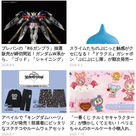
ン販売も
プレバンの「RGガンプラ」抽選
スライムたちのぷにっと触感がク
販売が締切間近！ガンダムW系か
セになる！『ドラクエ』ガシャポ
ら、「ゴッド」「シャイニング」
ン「ぷにぷにし隊」が順次発売―
まで9商品
全4種ではぐれメタルは固め
2026.8.8
2026.8.3
アベイルで『キングダムハーツ』
「一番くじ ナルミヤキャラクター
グッズが発売！部屋着にピッタリ
ズ」が懐かしくてエモい！ベリエ
なステテコやルームウェアセット
ちゃんのホールケーキ小物入れ、
ナカムラくんのマスコットなど全
2026.8.7
2026.7.10