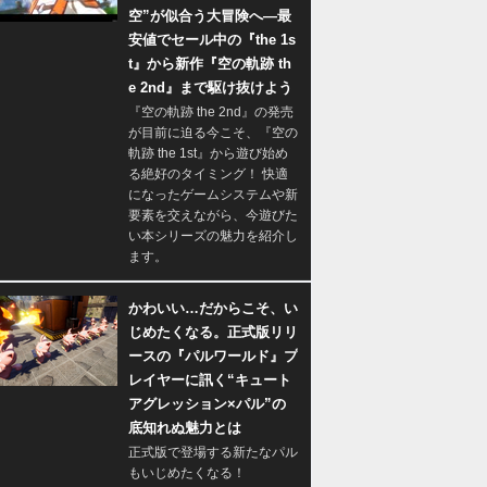
空”が似合う大冒険へ―最
安値でセール中の『the 1s
t』から新作『空の軌跡 th
e 2nd』まで駆け抜けよう
『空の軌跡 the 2nd』の発売
が目前に迫る今こそ、『空の
軌跡 the 1st』から遊び始め
る絶好のタイミング！ 快適
になったゲームシステムや新
要素を交えながら、今遊びた
い本シリーズの魅力を紹介し
ます。
かわいい…だからこそ、い
じめたくなる。正式版リリ
ースの『パルワールド』プ
レイヤーに訊く“キュート
アグレッション×パル”の
底知れぬ魅力とは
正式版で登場する新たなパル
もいじめたくなる！