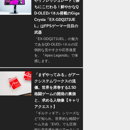
やリフレッシュレートで勝
ちにこだわる！鮮やかなQ
D-OLEDパネル搭載のGiga
Crysta「EX-GDQ271UE
L」はFPSゲーマー注目の
武器
「EX-GDQ271UEL」の魅力
であるQD-OLEDパネルの圧
倒的な見やすさや応答速度
を、『Apex Legends』で体
感します。
「まずやってみる」がアー
クシステムワークスの流
儀。世界を席巻する2.5D
格闘ゲームの開発の裏側
と、求める人物像【キャリ
アクエスト】
『ギルティギア』シリーズな
どで知られ、世界的な格闘ゲ
ーム大会「EVO」でも圧倒
的な存在感を放つアークシス