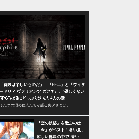
「冒険は楽しいものだ」 ─『FF11』と『ウィザ
ードリィ ヴァリアンツ ダフネ』、"優しくない
RPG"の沼にどっぷり沈んだ4人の話
ふたつの沼の住人たちが語る奥深さとは。
『空の軌跡』を遊ぶのは
「今」がベスト！暑い夏、
涼しい部屋の中で“青い