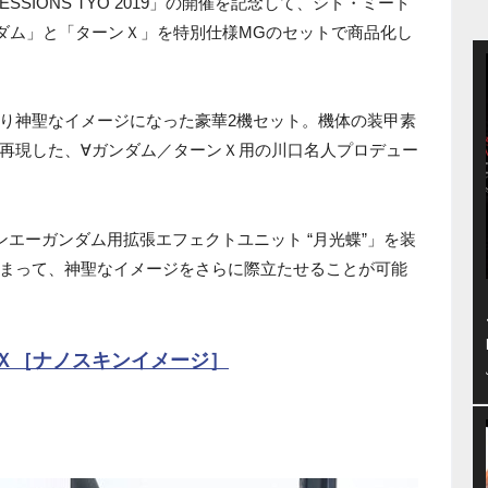
SSIONS TYO 2019」の開催を記念して、シド・ミード
ダム」と「ターンＸ」を特別仕様MGのセットで商品化し
り神聖なイメージになった豪華2機セット。機体の装甲素
再現した、∀ガンダム／ターンＸ用の川口名人プロデュー
ターンエーガンダム用拡張エフェクトユニット “月光蝶”」を装
まって、神聖なイメージをさらに際立たせることが可能
ーンＸ［ナノスキンイメージ］