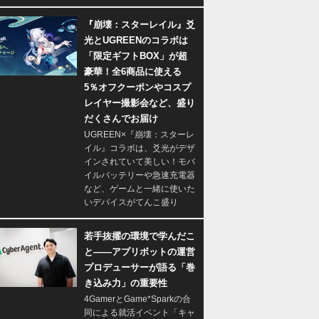
『崩壊：スターレイル』爻
光とUGREENのコラボは
「限定ギフトBOX」が超
豪華！全6商品に使える
5％オフクーポンやコスプ
レイヤー撮影会など、盛り
だくさんでお届け
UGREEN×『崩壊：スターレ
イル』コラボは、爻光がデザ
インされていて美しい！モバ
イルバッテリーや急速充電器
など、ゲームと一緒に使いた
いデバイスがてんこ盛り
若手抜擢の環境で学んだこ
と――アプリボットの運営
プロデューサーが語る「巻
き込み力」の重要性
4GamerとGame*Sparkの合
同による就活イベント「キャ