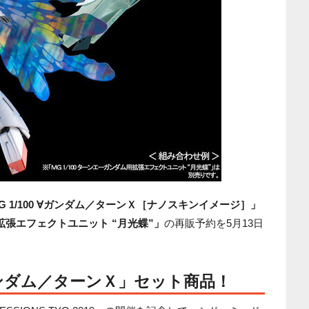
G 1/100 ∀ガンダム／ターンＸ［ナノスキンイメージ］」
用拡張エフェクトユニット “月光蝶”」
の再販予約を5月13日
ンダム／ターンＸ」セット商品！