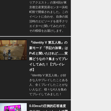
リアクエスト」の第4回が東
京都立産業貿易センター浜松
町館で開催されました。この
イベントに合わせ、自身の就
活時のエピソードを若手クリ
エイターに聞いてみたので、
その模様をお届けします。
『Identity V 第五人格』の
新モード「手記の加筆」は
PvEと聞いたけれど……実
際どうなの？集まってプレ
イしてみた！【プレイレ
ポ】
『Identity V 第五人格』が好
きな人やプレイしたことある
人、全くプレイしたことがな
い人など、様々な4人を集め
てプレイしてみました！
0.03msの圧倒的応答速度