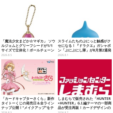
リ
「魔法少女まどか☆マギカ」 ソウ
スライムたちのぷにっと触感がク
ルジェムとグリーフシードが1/1
セになる！『ドラクエ』ガシャポ
サイズで立体化！ボールチェーン
ン「ぷにぷにし隊」が8月第2週発
を外せばフィギュアとして飾れる
売―全4種ではぐれメタルは固め
2026.8.5
2026.8.1
ガシャポン全6種
「カードキャプターさくら」新作
しまむらで販売された「HUNTER
タイトーくじの発売日＆全ライン
×HUNTER」G.I.編テーマの一部商
ナップ公開！"メイクアップ"をテ
品が受注再販！カードデザインの
ーマに、日常でも使いたくなるア
キーホルダーや、キルアたちのセ
2026.8.5
2026.8.7