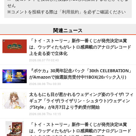
せん
※コメントを投稿する際は
「利用規約」
を必ずご確認ください
関連ニュース
「トイ・ストーリー」新作一番くじが発売決定!A賞
は、ウッディたちがレトロ感満載のアナログレコード
上を走る姿で立体化
2026.08.07 Fri 03:40
『ポケカ』30周年記念パック「30th CELEBRATION」
がAmazonで抽選販売受付中!1BOX(20パック入り)
2026.08.06 Thu 03:30
太ももにも目が惹かれるウェディング姿のライザ! フィ
ギュア「ライザ(ライザリン・シュタウト)ウェディン
グStyle」が8月7日より予約受付開始
2026.08.06 Thu 10:15
「トイ・ストーリー」新作一番くじが発売決定!A賞
は、ウッディたちがレトロ感満載のアナログレコード