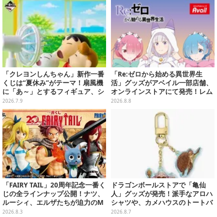
「クレヨンしんちゃん」新作一番
「Re:ゼロから始める異世界生
くじは“夏休み”がテーマ！扇風機
活」グッズがアベイル一部店舗、
に「あ～」とするフィギュア、シ
オンラインストアにて発売！レム
ロのボウル皿など夏全開のライン
＆ラムTシャツなどラインナップ
2026.7.9
2026.8.8
ナップ
「FAIRY TAIL」20周年記念一番く
ドラゴンボールストアで「亀仙
じの全ラインナップ公開！ナツ、
人」グッズが発売！派手なアロハ
ルーシィ、エルザたちが迫力のM
シャツや、カメハウスのトートバ
ASTERLISEで初登場
ッグなど夏らしいアイテムがズラ
2026.8.3
2026.8.7