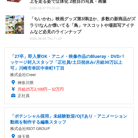
上を走る姿で立体化 2枚目の写真・画像
2026.08.07 Fri 03:40
「ちいかわ」映画グッズ第3弾ほか、多数の新商品がズ
ラリ!なんか懐いてる「鳥」マスコットや場面写アイテ
ムなど必見のラインナップ
2026.08.06 Thu 11:25
「27卒」即入寮OK・アニメ・映像作品のBlueray・DVDパ
ッケージ封入スタッフ「正社員/土日祝休み/月給30万以上
可」川崎市幸区中幸町1丁目
株式会社Creer
神奈川県
月給25万2,100円～32万円
正社員
「ポテンシャル採用」未経験歓迎/OJTあり・アニメーション
動画を制作する編集スタッフ
株式会社RIOT GROUP
埼玉県