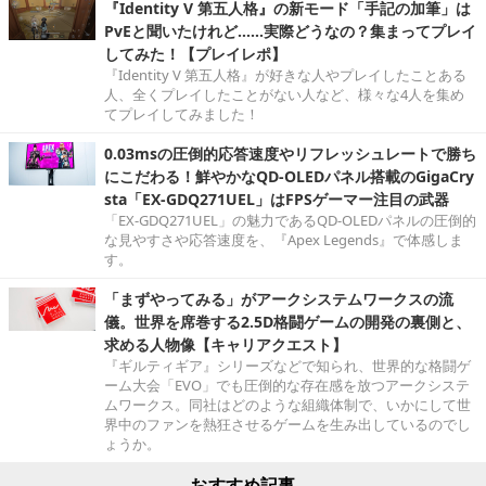
『Identity V 第五人格』の新モード「手記の加筆」は
PvEと聞いたけれど……実際どうなの？集まってプレイ
してみた！【プレイレポ】
『Identity V 第五人格』が好きな人やプレイしたことある
人、全くプレイしたことがない人など、様々な4人を集め
てプレイしてみました！
0.03msの圧倒的応答速度やリフレッシュレートで勝ち
にこだわる！鮮やかなQD-OLEDパネル搭載のGigaCry
sta「EX-GDQ271UEL」はFPSゲーマー注目の武器
「EX-GDQ271UEL」の魅力であるQD-OLEDパネルの圧倒的
な見やすさや応答速度を、『Apex Legends』で体感しま
す。
「まずやってみる」がアークシステムワークスの流
儀。世界を席巻する2.5D格闘ゲームの開発の裏側と、
求める人物像【キャリアクエスト】
『ギルティギア』シリーズなどで知られ、世界的な格闘ゲ
ーム大会「EVO」でも圧倒的な存在感を放つアークシステ
ムワークス。同社はどのような組織体制で、いかにして世
界中のファンを熱狂させるゲームを生み出しているのでし
ょうか。
おすすめ記事