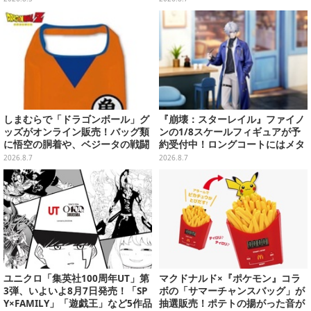
イテムがズラリ
リフ付ソックスなど
しまむらで「ドラゴンボール」グ
『崩壊：スターレイル』ファイノ
ッズがオンライン販売！バッグ類
ンの1/8スケールフィギュアが予
に悟空の胴着や、ベジータの戦闘
約受付中！ロングコートにはメタ
服を大胆デザイン
リック塗装を施し、高級感を演出
2026.8.7
2026.8.7
ユニクロ「集英社100周年UT」第
マクドナルド×『ポケモン』コラ
3弾、いよいよ8月7日発売！「SP
ボの「サマーチャンスバッグ」が
Y×FAMILY」「遊戯王」など5作品
抽選販売！ポテトの揚がった音が