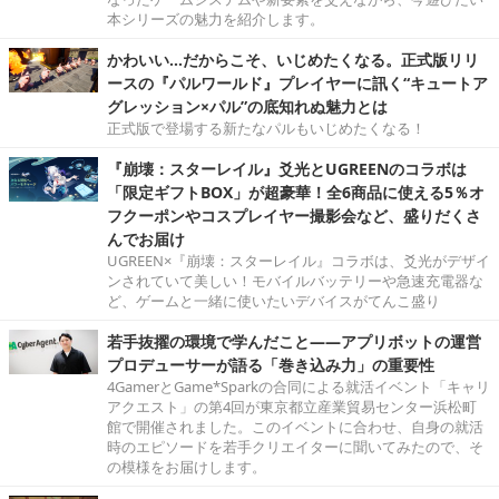
本シリーズの魅力を紹介します。
かわいい…だからこそ、いじめたくなる。正式版リリ
ースの『パルワールド』プレイヤーに訊く“キュートア
グレッション×パル”の底知れぬ魅力とは
正式版で登場する新たなパルもいじめたくなる！
『崩壊：スターレイル』爻光とUGREENのコラボは
「限定ギフトBOX」が超豪華！全6商品に使える5％オ
フクーポンやコスプレイヤー撮影会など、盛りだくさ
んでお届け
UGREEN×『崩壊：スターレイル』コラボは、爻光がデザイ
ンされていて美しい！モバイルバッテリーや急速充電器な
ど、ゲームと一緒に使いたいデバイスがてんこ盛り
若手抜擢の環境で学んだこと――アプリボットの運営
プロデューサーが語る「巻き込み力」の重要性
4GamerとGame*Sparkの合同による就活イベント「キャリ
アクエスト」の第4回が東京都立産業貿易センター浜松町
館で開催されました。このイベントに合わせ、自身の就活
時のエピソードを若手クリエイターに聞いてみたので、そ
の模様をお届けします。