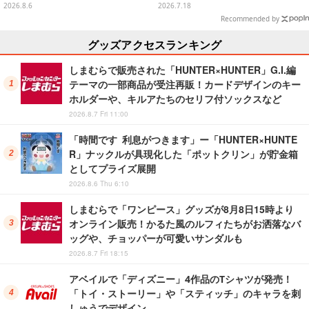
をデザイン
流れる「とびだすピカチュウ ポテ
2026.8.6
2026.7.18
トタイマー」など当たる
Recommended by
グッズアクセスランキング
しまむらで販売された「HUNTER×HUNTER」G.I.編
テーマの一部商品が受注再販！カードデザインのキー
ホルダーや、キルアたちのセリフ付ソックスなど
2026.8.7 Fri 11:00
「時間です 利息がつきます」ー「HUNTER×HUNTE
R」ナックルが具現化した「ポットクリン」が貯金箱
としてプライズ展開
2026.8.6 Thu 6:10
しまむらで「ワンピース」グッズが8月8日15時より
オンライン販売！かるた風のルフィたちがお洒落なバ
ッグや、チョッパーが可愛いサンダルも
2026.8.7 Fri 18:15
アベイルで「ディズニー」4作品のTシャツが発売！
「トイ・ストーリー」や「スティッチ」のキャラを刺
しゅうでデザイン