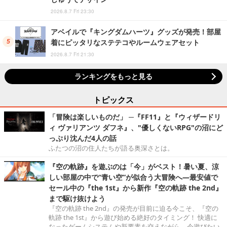
2026.8.7 Fri 23:30
アベイルで『キングダムハーツ』グッズが発売！部屋
着にピッタリなステテコやルームウェアセット
2026.8.7 Fri 21:30
ランキングをもっと見る
トピックス
「冒険は楽しいものだ」 ─『FF11』と『ウィザードリ
ィ ヴァリアンツ ダフネ』、"優しくないRPG"の沼にど
っぷり沈んだ4人の話
ふたつの沼の住人たちが語る奥深さとは。
『空の軌跡』を遊ぶのは「今」がベスト！暑い夏、涼
しい部屋の中で“青い空”が似合う大冒険へ―最安値で
セール中の『the 1st』から新作『空の軌跡 the 2nd』
まで駆け抜けよう
『空の軌跡 the 2nd』の発売が目前に迫る今こそ、『空の
軌跡 the 1st』から遊び始める絶好のタイミング！ 快適に
なったゲームシステムや新要素を交えながら、今遊びたい