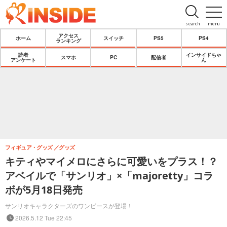
search
menu
アクセス
ホーム
スイッチ
PS5
PS4
ランキング
読者
インサイドちゃ
スマホ
PC
配信者
アンケート
ん
フィギュア・グッズ
グッズ
キティやマイメロにさらに可愛いをプラス！？
アベイルで「サンリオ」×「majoretty」コラ
ボが5月18日発売
サンリオキャラクターズのワンピースが登場！
2026.5.12 Tue 22:45