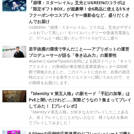
『崩壊：スターレイル』爻光とUGREENのコラボは
「限定ギフトBOX」が超豪華！全6商品に使える5％オ
フクーポンやコスプレイヤー撮影会など、盛りだくさ
んでお届け
UGREEN×『崩壊：スターレイル』コラボは、爻光がデザイ
ンされていて美しい！モバイルバッテリーや急速充電器な
ど、ゲームと一緒に使いたいデバイスがてんこ盛り
若手抜擢の環境で学んだこと――アプリボットの運営
プロデューサーが語る「巻き込み力」の重要性
4GamerとGame*Sparkの合同による就活イベント「キャリ
アクエスト」の第4回が東京都立産業貿易センター浜松町
館で開催されました。このイベントに合わせ、自身の就活
時のエピソードを若手クリエイターに聞いてみたので、そ
の模様をお届けします。
『Identity V 第五人格』の新モード「手記の加筆」は
PvEと聞いたけれど……実際どうなの？集まってプレイ
してみた！【プレイレポ】
『Identity V 第五人格』が好きな人やプレイしたことある
人、全くプレイしたことがない人など、様々な4人を集め
てプレイしてみました！
0.03msの圧倒的応答速度やリフレッシュレートで勝ち