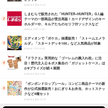
2026.8.9 Sun 0:10
しまむらで販売された「HUNTER×HUNTER」G.I.編
テーマの一部商品が受注再販！カードデザインのキー
ホルダーや、キルアたちのセリフ付ソックスなど
2026.8.7 Fri 11:00
エディオンで「ポケカ」抽選販売！「ストームエメラ
ルダ」「スタートデッキ100」など人気商品が対象
2026.8.7 Fri 16:25
『ドラクエ』実用的な「ゴーレムの腕入れ枕」に注
目！歴代主人公＆ボス集合の「ガジェットケース」ほ
か9プライズが続々展開
2026.8.9 Sun 0:20
「ボンボンドロップシール」コンビニ商品テーマの新
作が公式抽選販売！おにぎり＆お弁当、ホットスナッ
クなど4種セット
2026.8.8 Sat 13:15