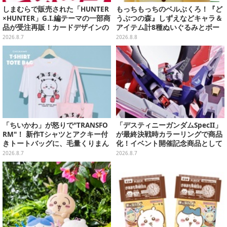
しまむらで販売された「HUNTER
もっちもっちのベルぶくろ！『ど
×HUNTER」G.I.編テーマの一部商
うぶつの森』しずえなどキャラ＆
品が受注再販！カードデザインの
アイテム計8種ぬいぐるみとボー
キーホルダーや、キルアたちのセ
ルチェーン付きマスコットが発売
2026.8.7
2026.8.8
リフ付ソックスなど
「ちいかわ」が怒りで"TRANSFO
「デスティニーガンダムSpecII」
RM"！ 新作Tシャツとアクキー付
が最終決戦時カラーリングで商品
きトートバッグに、毛量くりまん
化！イベント開催記念商品として
じゅうなど全6アイテムが仲間入
METAL ROBOT魂に新登場
2026.8.7
2026.8.7
り