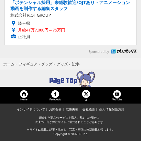
「ポテンシャル採用」未経験歓迎/OJTあり・アニメーション
動画を制作する編集スタッフ
株式会社RIOT GROUP
埼玉県
月給41万7,000円～75万円
正社員
Sponsored by
記事
ホーム
›
フィギュア・グッズ
›
グッズ
›
Home
Facebook
YouTube
X
インサイドについて
お問合せ
広告掲載
会社概要
個人情報保護方針
紹介した商品/サービスを購入、契約した場合に、
売上の一部が弊社サイトに還元されることがあります。
当サイトに掲載の記事・見出し・写真・画像の無断転載を禁じます。
Copyright © 2026 IID, Inc.