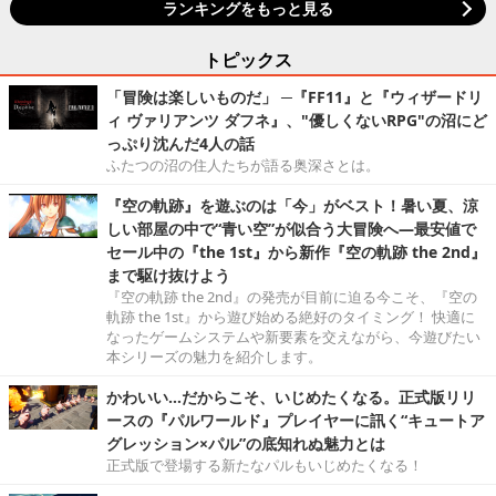
ランキングをもっと見る
トピックス
「冒険は楽しいものだ」 ─『FF11』と『ウィザードリ
ィ ヴァリアンツ ダフネ』、"優しくないRPG"の沼にど
っぷり沈んだ4人の話
ふたつの沼の住人たちが語る奥深さとは。
『空の軌跡』を遊ぶのは「今」がベスト！暑い夏、涼
しい部屋の中で“青い空”が似合う大冒険へ―最安値で
セール中の『the 1st』から新作『空の軌跡 the 2nd』
まで駆け抜けよう
『空の軌跡 the 2nd』の発売が目前に迫る今こそ、『空の
軌跡 the 1st』から遊び始める絶好のタイミング！ 快適に
なったゲームシステムや新要素を交えながら、今遊びたい
本シリーズの魅力を紹介します。
かわいい…だからこそ、いじめたくなる。正式版リリ
ースの『パルワールド』プレイヤーに訊く“キュートア
グレッション×パル”の底知れぬ魅力とは
正式版で登場する新たなパルもいじめたくなる！