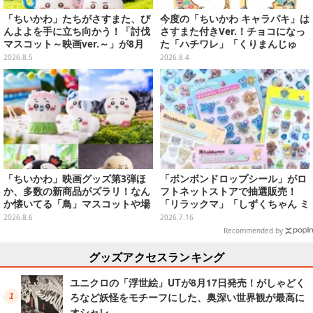
「ちいかわ」たちがさすまた、び
今度の「ちいかわ キャラパキ」は
んよよを手に立ち向かう！「討伐
さすまた付きVer.！チョコになっ
マスコット～映画ver.～」が8月
た「ハチワレ」「くりまんじゅ
中旬より順次展開
う」たちも可愛い全8種
2026.8.5
2026.8.4
「ちいかわ」映画グッズ第3弾ほ
「ボンボンドロップシール」がロ
か、多数の新商品がズラリ！なん
フトネットストアで抽選販売！
か懐いてる「鳥」マスコットや場
「リラックマ」「しずくちゃん ミ
面写アイテムなど必見のラインナ
ニ」など全12種をラインナップ
2026.8.6
2026.7.16
ップ
Recommended by
グッズアクセスランキング
ユニクロの「浮世絵」UTが8月17日発売！がしゃどく
ろなど妖怪をモチーフにした、奥深い世界観が最高に
オシャレ