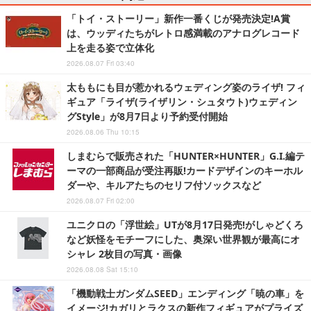
「トイ・ストーリー」新作一番くじが発売決定!A賞
は、ウッディたちがレトロ感満載のアナログレコード
上を走る姿で立体化
2026.08.07 Fri 03:40
太ももにも目が惹かれるウェディング姿のライザ! フィ
ギュア「ライザ(ライザリン・シュタウト)ウェディン
グStyle」が8月7日より予約受付開始
2026.08.06 Thu 10:15
しまむらで販売された「HUNTER×HUNTER」G.I.編テ
ーマの一部商品が受注再販!カードデザインのキーホル
ダーや、キルアたちのセリフ付ソックスなど
2026.08.07 Fri 02:00
ユニクロの「浮世絵」UTが8月17日発売!がしゃどくろ
など妖怪をモチーフにした、奥深い世界観が最高にオ
シャレ 2枚目の写真・画像
2026.08.08 Sat 15:10
「機動戦士ガンダムSEED」エンディング「暁の車」を
イメージ!カガリとラクスの新作フィギュアがプライズ