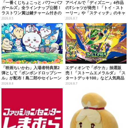
「一番くじちょこっと パワーパフ
アベイルで「ディズニー」4作品
ガールズ」全ラインナップ公開！
のTシャツが発売！「トイ・スト
ラストワン賞は鍵チャーム付きの
ーリー」や「スティッチ」のキャ
シール帳スペシャルセットを用意
ラを刺しゅうでデザイン
2026.8.5
2026.8.7
「映画ちいかわ」入場者特典第2
エディオンで「ポケカ」抽選販
弾として「ボンボンドロップシー
売！「ストームエメラルダ」「ス
ル」が配布！島二郎やセイレーン
タートデッキ100」など人気商品
はもちろん、人魚のウロコまで…
が対象
2026.8.8
2026.8.7