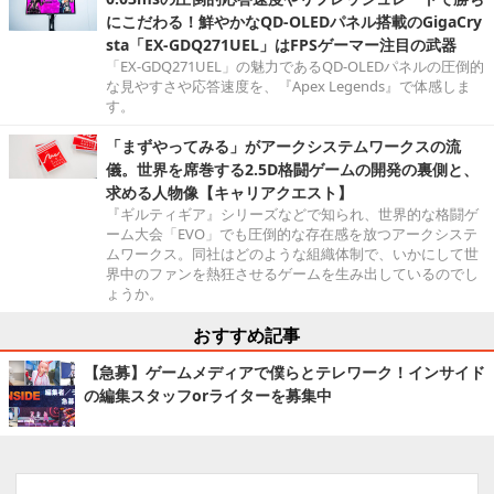
にこだわる！鮮やかなQD-OLEDパネル搭載のGigaCry
sta「EX-GDQ271UEL」はFPSゲーマー注目の武器
「EX-GDQ271UEL」の魅力であるQD-OLEDパネルの圧倒的
な見やすさや応答速度を、『Apex Legends』で体感しま
す。
「まずやってみる」がアークシステムワークスの流
儀。世界を席巻する2.5D格闘ゲームの開発の裏側と、
求める人物像【キャリアクエスト】
『ギルティギア』シリーズなどで知られ、世界的な格闘ゲ
ーム大会「EVO」でも圧倒的な存在感を放つアークシステ
ムワークス。同社はどのような組織体制で、いかにして世
界中のファンを熱狂させるゲームを生み出しているのでし
ょうか。
おすすめ記事
【急募】ゲームメディアで僕らとテレワーク！インサイド
の編集スタッフorライターを募集中