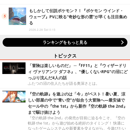
もしかして伝説ポケモン？！『ポケモン ウインド・
ウェーブ』PVに映る“奇妙な形の雲”が早くも注目集め
る
2026.2.28 Sat 0:15
ランキングをもっと見る
トピックス
「冒険は楽しいものだ」 ─『FF11』と『ウィザードリ
ィ ヴァリアンツ ダフネ』、"優しくないRPG"の沼にど
っぷり沈んだ4人の話
ふたつの沼の住人たちが語る奥深さとは。
『空の軌跡』を遊ぶのは「今」がベスト！暑い夏、涼
しい部屋の中で“青い空”が似合う大冒険へ―最安値で
セール中の『the 1st』から新作『空の軌跡 the 2nd』
まで駆け抜けよう
『空の軌跡 the 2nd』の発売が目前に迫る今こそ、『空の
軌跡 the 1st』から遊び始める絶好のタイミング！ 快適に
なったゲームシステムや新要素を交えながら、今遊びたい