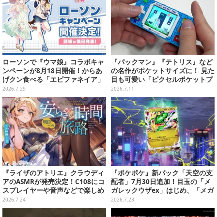
ローソンで『ウマ娘』コラボキャ
『パックマン』『テトリス』など
ンペーンが8月18日開催！からあ
の名作がポケットサイズに！ 見た
げクン食べる「エピファネイア」
目も可愛い「ピクセルポケットプ
や「アーモンドアイ」たちが可愛
ロ」はアーケード気分を手軽に味
2026.7.29
2026.7.11
い
わえる【実機レビュー】
『ライザのアトリエ』クラウディ
『ポケポケ』新パック「天空の支
アのASMRが発売決定！C108にコ
配者」7月30日追加！目玉の「メ
スプレイヤーや音声などで楽しめ
ガレックウザex」はじめ、「メガ
るブースを出展
メタグロスex」「フウロ」など11
2026.7.24
2026.7.23
枚の新カード解禁