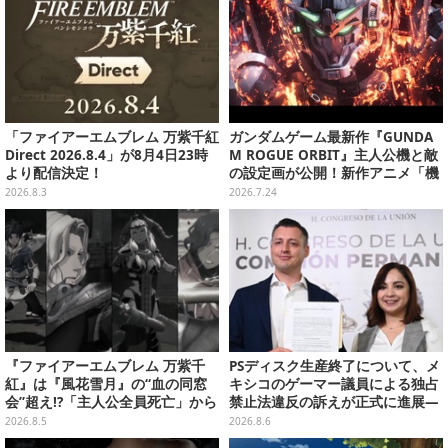
「ファイアーエムブレム 万紫千紅
ガンダムゲーム最新作『GUNDA
Direct 2026.8.4」が8月4日23時
M ROGUE ORBIT』主人公機と敵
より配信決定！
の設定画が公開！新作アニメ「機
動戦士ガンダムRG アレックスゼ
2026.8.3
2026.7.24
ロ」の約100年後を描く作品に
『ファイアーエムブレム 万紫千
PSディスク生産終了について、メ
紅』は『風花雪月』の“血の同窓
キシコのゲーマー議員による独占
会”超え!?「主人公全員死亡」から
禁止法違反の訴えが正式に進展―
始まる物語は、様々なシリーズ作
「テクノロジーは自由を拡大する
2026.8.5
2026.8.6
を想起させる
ために役立つべき」