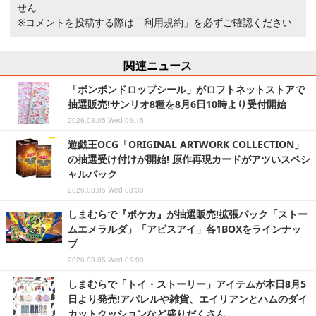
せん
※コメントを投稿する際は
「利用規約」
を必ずご確認ください
関連ニュース
「ボンボンドロップシール」がロフトネットストアで
抽選販売!サンリオ8種を8月6日10時より受付開始
2026.08.05 Wed 09:15
遊戯王OCG「ORIGINAL ARTWORK COLLECTION」
の抽選受け付けが開始! 原作再現カードがアツいスペシ
ャルパック
2026.08.05 Wed 08:30
しまむらで『ポケカ』が抽選販売!拡張パック「ストー
ムエメラルダ」「アビスアイ」各1BOXをラインナッ
プ
2026.08.05 Wed 05:00
しまむらで「トイ・ストーリー」アイテムが本日8月5
日より発売!アパレルや雑貨、エイリアンとハムのダイ
カットクッションなど盛りだくさん