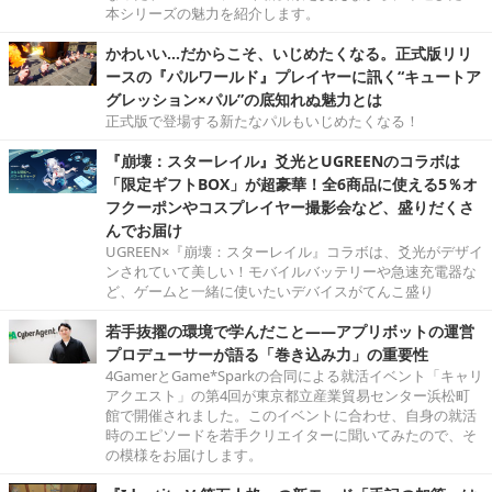
本シリーズの魅力を紹介します。
かわいい…だからこそ、いじめたくなる。正式版リリ
ースの『パルワールド』プレイヤーに訊く“キュートア
グレッション×パル”の底知れぬ魅力とは
正式版で登場する新たなパルもいじめたくなる！
『崩壊：スターレイル』爻光とUGREENのコラボは
「限定ギフトBOX」が超豪華！全6商品に使える5％オ
フクーポンやコスプレイヤー撮影会など、盛りだくさ
んでお届け
UGREEN×『崩壊：スターレイル』コラボは、爻光がデザイ
ンされていて美しい！モバイルバッテリーや急速充電器な
ど、ゲームと一緒に使いたいデバイスがてんこ盛り
若手抜擢の環境で学んだこと――アプリボットの運営
プロデューサーが語る「巻き込み力」の重要性
4GamerとGame*Sparkの合同による就活イベント「キャリ
アクエスト」の第4回が東京都立産業貿易センター浜松町
館で開催されました。このイベントに合わせ、自身の就活
時のエピソードを若手クリエイターに聞いてみたので、そ
の模様をお届けします。