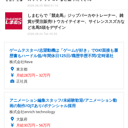
2026.08.05 Wed 01:10
しまむらで「競走馬」ジップパーカやトレーナー、雑
貨が受注販売!トウカイテイオー、サイレンススズカな
ど名馬5頭をデザイン
2026.08.04 Tue 05:35
ゲームテスター/志望動機は「ゲームが好き」でOK!面接も履
歴書もハードル低/年間休日125日/職歴学歴不問/定時退社
株式会社Reve
東京都
月給28万円～32万円
正社員
アニメーション編集スタッフ/未経験歓迎/アニメーション動
画の制作/OJTあり/ポテンシャル採用
株式会社enrich technology
大阪府
月給30万円～56万円