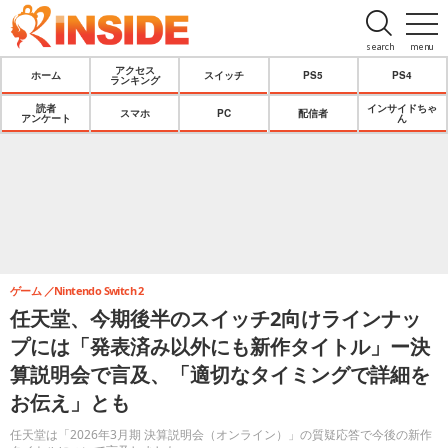
search
menu
アクセス
ホーム
スイッチ
PS5
PS4
ランキング
読者
インサイドちゃ
スマホ
PC
配信者
アンケート
ん
ゲーム
Nintendo Switch 2
任天堂、今期後半のスイッチ2向けラインナッ
プには「発表済み以外にも新作タイトル」ー決
算説明会で言及、「適切なタイミングで詳細を
お伝え」とも
任天堂は「2026年3月期 決算説明会（オンライン）」の質疑応答で今後の新作