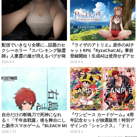
配信でいきなり全裸に…話題のセ
『ライザのアトリエ』原作のAIチ
クシーホラー『スパンキング除霊
ャットRPG『RyzaChat:AI』事前
師』人妻霊の服が消えるバグが発
登録開始！生成AIは使用せずアセ
生。「丸裸になる現象を泣きなが
ットはトリダモノ氏監修で人力作
2026.8.6
2026.8.4
ら修正しました」と現在はアプデ
成、音声もアプリ専用収録素材を
済み
活用
自分だけの斬魄刀で死神になれ
『ワンピース カードゲーム』4周
る！「千年血戦篇」後を舞台にし
年記念セットが抽選販売！特別デ
た新作スマホゲーム『BLEACH Mi
ザインの「シャンクス」「ナミ」
rrors High』クローズドβテスト
など9枚のプロモカードを収録
2026.7.31
2026.8.3
レポート