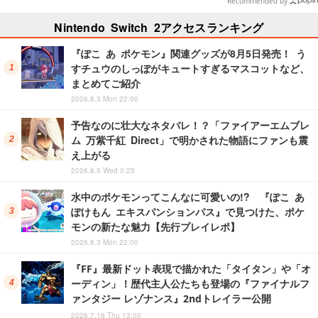
Recommended by
Nintendo Switch 2アクセスランキング
『ぽこ あ ポケモン』関連グッズが8月5日発売！ う
すチュウのしっぽがキュートすぎるマスコットなど、
まとめてご紹介
2026.8.3 Mon 22:00
予告なのに壮大なネタバレ！？「ファイアーエムブレ
ム 万紫千紅 Direct」で明かされた物語にファンも震
え上がる
2026.8.5 Wed 0:25
水中のポケモンってこんなに可愛いの!? 『ぽこ あ
ぽけもん エキスパンションパス』で見つけた、ポケ
モンの新たな魅力【先行プレイレポ】
2026.8.3 Mon 22:00
『FF』最新ドット表現で描かれた「タイタン」や「オ
ーディン」！歴代主人公たちも登場の『ファイナルフ
ァンタジー レゾナンス』2ndトレイラー公開
2026.7.16 Thu 13:00