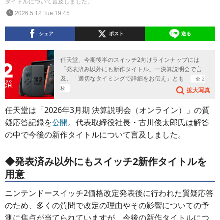
タイトルについて言及しました。
2026.5.12 Tue 19:45
シェア
ポスト
送る
任天堂、今期後半のスイッチ2向けラインナップには
「発表済み以外にも新作タイトル」ー決算説明会で言
及、「適切なタイミングで詳細をお伝え」とも
全 2
枚
拡大写真
任天堂は「2026年3月期 決算説明会（オンライン）」の質
疑応答記録を
公開
。代表取締役社長・古川俊太郎氏は解答
の中で今後の新作タイトルについて言及しました。
◆発表済み以外にもスイッチ2新作タイトルを
用意
ニンテンドースイッチ2価格改定発表後に行われた質疑応答
のため、多くの質問で改定の理由やその影響についての予
測に焦点が当てられていますが、今後の新作タイトルにつ