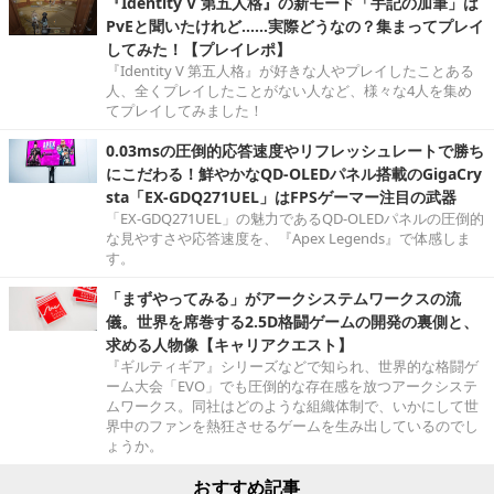
『Identity V 第五人格』の新モード「手記の加筆」は
PvEと聞いたけれど……実際どうなの？集まってプレイ
してみた！【プレイレポ】
『Identity V 第五人格』が好きな人やプレイしたことある
人、全くプレイしたことがない人など、様々な4人を集め
てプレイしてみました！
0.03msの圧倒的応答速度やリフレッシュレートで勝ち
にこだわる！鮮やかなQD-OLEDパネル搭載のGigaCry
sta「EX-GDQ271UEL」はFPSゲーマー注目の武器
「EX-GDQ271UEL」の魅力であるQD-OLEDパネルの圧倒的
な見やすさや応答速度を、『Apex Legends』で体感しま
す。
「まずやってみる」がアークシステムワークスの流
儀。世界を席巻する2.5D格闘ゲームの開発の裏側と、
求める人物像【キャリアクエスト】
『ギルティギア』シリーズなどで知られ、世界的な格闘ゲ
ーム大会「EVO」でも圧倒的な存在感を放つアークシステ
ムワークス。同社はどのような組織体制で、いかにして世
界中のファンを熱狂させるゲームを生み出しているのでし
ょうか。
おすすめ記事