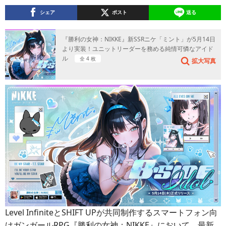
シェア
ポスト
送る
『勝利の女神：NIKKE』新SSRニケ「ミント」が5月14日
より実装！ユニットリーダーを務める純情可憐なアイド
ル
全 4 枚
拡大写真
Level InfiniteとSHIFT UPが共同制作するスマートフォン向
けガンガールRPG『勝利の女神：NIKKE』において、最新