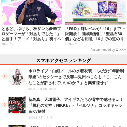
ときど、ぷげら、板ザンら豪華プ
『FGO』絆レベルが「16」まで上
ロゲーマーが「対ありでした！」
限開放！ 達成報酬に「聖晶石30
と握手！アニメ「対あり」初イベ
個」などを用意─16までの道のり
ントが格ゲー愛に溢れすぎていた
は「結構かかります」
2026.7.9
2026.8.2
【レポ】
Recommended by
スマホアクセスランキング
ホロライブ・白銀ノエルの水着衣装、1人だけ“年齢制
限級”のセクシーさで反響―兎田ぺこらも「こ、こん
なことが許されていいのか？」と興奮隠せず
2026.7.28 Tue 12:20
新島真、天城雪子、アイギスたちが背中で魅せる…！
『勝利の女神：NIKKE』×『ペルソナ』コラボキャラ
＆KV解禁
2026.8.7 Fri 13:15