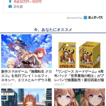
月給32万円～50万円
正社員
Sponsored by
今、あなたにオススメ
新作スマホゲーム『無職転生 クロ
『ワンピース カードゲーム』4周
エコ』を先行プレイ！シルフィ、
年パック「世界最強の戦士」がプ
ロキシー、エリスとルーデウス視
レバンで抽選販売！新旧四皇が揃
点でイチャイチャできるマイルー
い踏み、刃牙作者が描く「カイド
2026.7.27
2026.8.7
ム機能も存在しており……!?
ウ」も