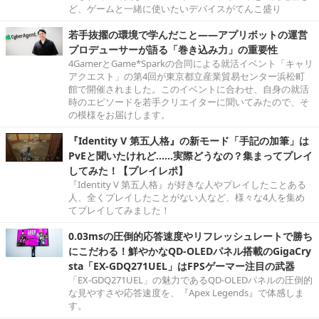
ど、ゲームと一緒に使いたいデバイスがてんこ盛り
若手抜擢の環境で学んだこと――アプリボットの運営
プロデューサーが語る「巻き込み力」の重要性
4GamerとGame*Sparkの合同による就活イベント「キャリ
アクエスト」の第4回が東京都立産業貿易センター浜松町
館で開催されました。このイベントに合わせ、自身の就活
時のエピソードを若手クリエイターに聞いてみたので、そ
の模様をお届けします。
『Identity V 第五人格』の新モード「手記の加筆」は
PvEと聞いたけれど……実際どうなの？集まってプレイ
してみた！【プレイレポ】
『Identity V 第五人格』が好きな人やプレイしたことある
人、全くプレイしたことがない人など、様々な4人を集め
てプレイしてみました！
0.03msの圧倒的応答速度やリフレッシュレートで勝ち
にこだわる！鮮やかなQD-OLEDパネル搭載のGigaCry
sta「EX-GDQ271UEL」はFPSゲーマー注目の武器
「EX-GDQ271UEL」の魅力であるQD-OLEDパネルの圧倒的
な見やすさや応答速度を、『Apex Legends』で体感しま
す。