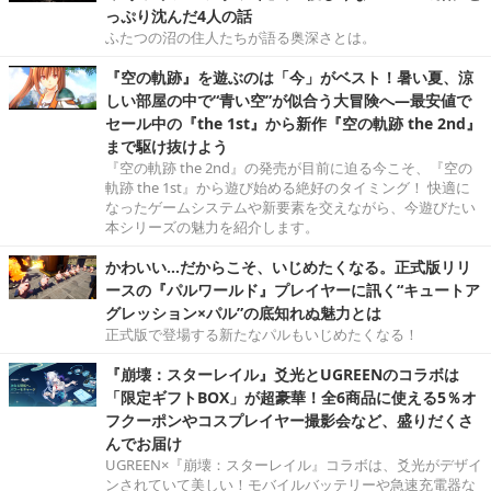
っぷり沈んだ4人の話
ふたつの沼の住人たちが語る奥深さとは。
『空の軌跡』を遊ぶのは「今」がベスト！暑い夏、涼
しい部屋の中で“青い空”が似合う大冒険へ―最安値で
セール中の『the 1st』から新作『空の軌跡 the 2nd』
まで駆け抜けよう
『空の軌跡 the 2nd』の発売が目前に迫る今こそ、『空の
軌跡 the 1st』から遊び始める絶好のタイミング！ 快適に
なったゲームシステムや新要素を交えながら、今遊びたい
本シリーズの魅力を紹介します。
かわいい…だからこそ、いじめたくなる。正式版リリ
ースの『パルワールド』プレイヤーに訊く“キュートア
グレッション×パル”の底知れぬ魅力とは
正式版で登場する新たなパルもいじめたくなる！
『崩壊：スターレイル』爻光とUGREENのコラボは
「限定ギフトBOX」が超豪華！全6商品に使える5％オ
フクーポンやコスプレイヤー撮影会など、盛りだくさ
んでお届け
UGREEN×『崩壊：スターレイル』コラボは、爻光がデザイ
ンされていて美しい！モバイルバッテリーや急速充電器な