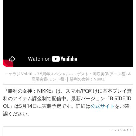
ニケラジ Vol.10 ～3.5周年スペシャル～ - ゲスト：岡咲美保(アニス役) ＆
高尾奏音(ミント役) │ 勝利の女神：NIKKE
『勝利の女神：NIKKE』は、スマホ/PC向けに基本プレイ無
料のアイテム課金制で配信中。最新バージョン「B-SIDE ID
OL」は5月14日に実装予定です。詳細は
公式サイト
をご確
認ください。