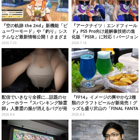
『空の軌跡 the 2nd』新機能「ビ
『アークナイツ：エンドフィール
ューワーモード」や「釣り」シス
ド』PS5 Pro向け超解像技術の進
テムなど最新情報公開！さまざま
化版「PSSR」に対応！バージョン
なシチュエーションで鑑賞＆撮影
1.4「向淵行」で新たな仲間や世
2026.7.23
2026.7.16
可能
界の冒険がより鮮明に
配信でいきなり全裸に…話題のセ
『FF14』イメージの爽やかな2種
クシーホラー『スパンキング除霊
類のクラフトビールが新発売！グ
師』人妻霊の服が消えるバグが発
ッズも盛り沢山の「FINAL FANTA
生。「丸裸になる現象を泣きなが
SY XIV GOODS SHOP」では巨大
2026.8.6
2026.8.6
ら修正しました」と現在はアプデ
なエーテライトもお出迎え
済み