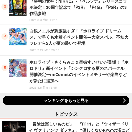
『勝利の女神：NIKKE』×『ペルソナ』シリーズコラ
ボ決定！30周年記念で『P3R』『P4G』『P5R』の3
作品参戦
2026.8.3 Mon 14:45
白銀ノエルが刺激強すぎ！『ホロライブ ドリーム
ス』で早くも水着イベント開催―大空スバル、不知火
フレアら5人が夏の装いで登場
2026.7.27 Mon 20:05
ホロライブ・さくらみこ＆星街すいせいが登場！『ホ
ロドリ』新イベント「シンクロする夏のスパークル」
開催決定ーmiCometのイベントメモリーや楽曲など
が新たに追加へ
2026.8.6 Thu 18:45
ランキングをもっと見る
トピックス
「冒険は楽しいものだ」 ─『FF11』と『ウィザードリ
ィ ヴァリアンツ ダフネ』、"優しくないRPG"の沼にど