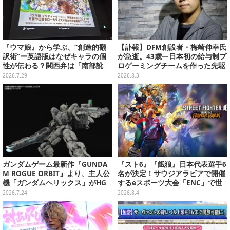
『ウマ娘』から学ぶ、“創造的翻
【訃報】DFM創設者・梅崎伸幸氏
訳術”ー英語版はなぜキャラの個
が急逝。43歳―日本初の給与制プ
性が伝わる？関西弁は「南部訛
ロゲーミングチームを作った先駆
り」に訳さない【CEDEC2026】
者
2026.7.29
2026.8.3
ガンダムゲーム最新作『GUNDA
『スト6』『餓狼』日本代表選手6
M ROGUE ORBIT』より、主人公
名が決定！サウジアラビアで開催
機「ガンダムヘリックス」がHG
するeスポーツ大会「ENC」で世
ガンプラ化！通常カラーに加え、
界に挑む
2026.7.24
2026.8.4
ゲーム同梱限定の特別版も