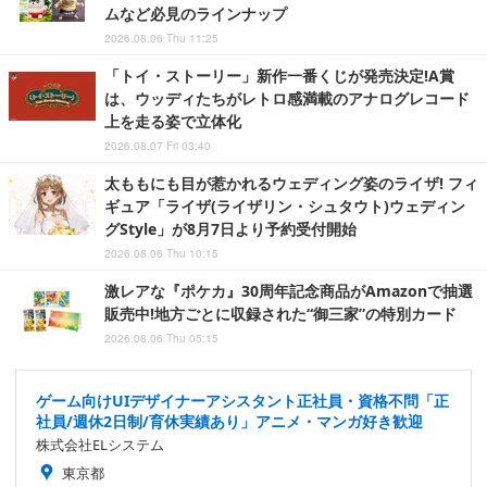
ムなど必見のラインナップ
2026.08.06 Thu 11:25
「トイ・ストーリー」新作一番くじが発売決定!A賞
は、ウッディたちがレトロ感満載のアナログレコード
上を走る姿で立体化
2026.08.07 Fri 03:40
太ももにも目が惹かれるウェディング姿のライザ! フィ
ギュア「ライザ(ライザリン・シュタウト)ウェディン
グStyle」が8月7日より予約受付開始
2026.08.06 Thu 10:15
激レアな『ポケカ』30周年記念商品がAmazonで抽選
販売中!地方ごとに収録された“御三家”の特別カード
2026.08.06 Thu 05:15
ゲーム向けUIデザイナーアシスタント正社員・資格不問「正
社員/週休2日制/育休実績あり」アニメ・マンガ好き歓迎
株式会社ELシステム
東京都