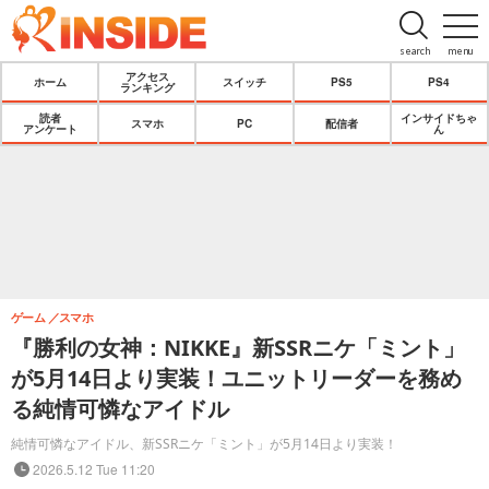
search
menu
アクセス
ホーム
スイッチ
PS5
PS4
ランキング
読者
インサイドちゃ
スマホ
PC
配信者
アンケート
ん
ゲーム
スマホ
『勝利の女神：NIKKE』新SSRニケ「ミント」
が5月14日より実装！ユニットリーダーを務め
る純情可憐なアイドル
純情可憐なアイドル、新SSRニケ「ミント」が5月14日より実装！
2026.5.12 Tue 11:20