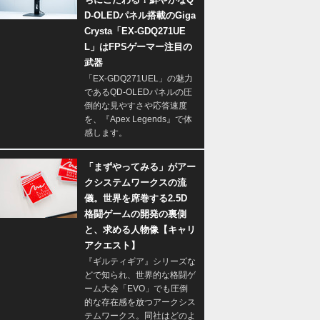
D-OLEDパネル搭載のGiga
Crysta「EX-GDQ271UE
L」はFPSゲーマー注目の
武器
「EX-GDQ271UEL」の魅力
であるQD-OLEDパネルの圧
倒的な見やすさや応答速度
を、『Apex Legends』で体
感します。
「まずやってみる」がアー
クシステムワークスの流
儀。世界を席巻する2.5D
格闘ゲームの開発の裏側
と、求める人物像【キャリ
アクエスト】
『ギルティギア』シリーズな
どで知られ、世界的な格闘ゲ
ーム大会「EVO」でも圧倒
的な存在感を放つアークシス
テムワークス。同社はどのよ