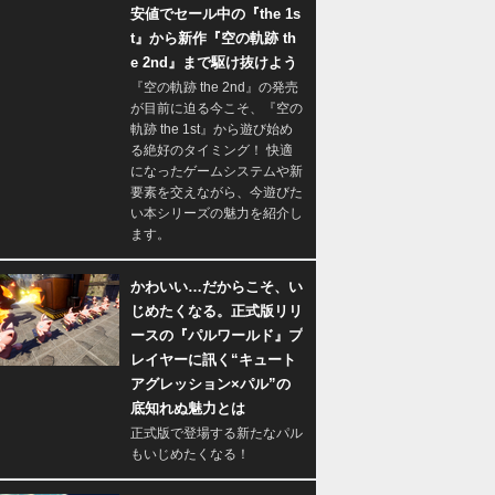
安値でセール中の『the 1s
t』から新作『空の軌跡 th
e 2nd』まで駆け抜けよう
『空の軌跡 the 2nd』の発売
が目前に迫る今こそ、『空の
軌跡 the 1st』から遊び始め
る絶好のタイミング！ 快適
になったゲームシステムや新
要素を交えながら、今遊びた
い本シリーズの魅力を紹介し
ます。
かわいい…だからこそ、い
じめたくなる。正式版リリ
ースの『パルワールド』プ
レイヤーに訊く“キュート
アグレッション×パル”の
底知れぬ魅力とは
正式版で登場する新たなパル
もいじめたくなる！