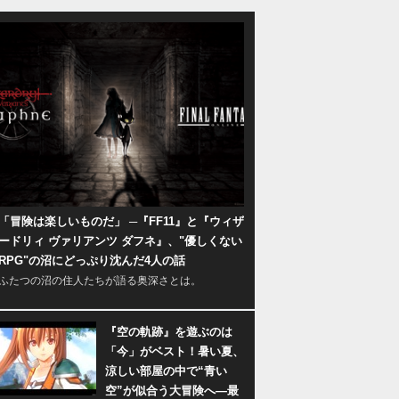
「冒険は楽しいものだ」 ─『FF11』と『ウィザ
ードリィ ヴァリアンツ ダフネ』、"優しくない
RPG"の沼にどっぷり沈んだ4人の話
ふたつの沼の住人たちが語る奥深さとは。
『空の軌跡』を遊ぶのは
「今」がベスト！暑い夏、
涼しい部屋の中で“青い
空”が似合う大冒険へ―最