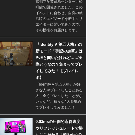
京都立産業貿易センター浜松
町館で開催されました。この
イベントに合わせ、自身の就
活時のエピソードを若手クリ
エイターに聞いてみたので、
その模様をお届けします。
『Identity V 第五人格』の
新モード「手記の加筆」は
PvEと聞いたけれど……実
際どうなの？集まってプレ
イしてみた！【プレイレ
ポ】
『Identity V 第五人格』が好
きな人やプレイしたことある
人、全くプレイしたことがな
い人など、様々な4人を集め
てプレイしてみました！
0.03msの圧倒的応答速度
やリフレッシュレートで勝
ちにこだわる！鮮やかなQ