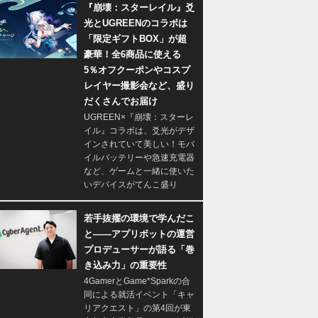
『崩壊：スターレイル』爻
光とUGREENのコラボは
「限定ギフトBOX」が超
豪華！全6商品に使える
5％オフクーポンやコスプ
レイヤー撮影会など、盛り
だくさんでお届け
UGREEN×『崩壊：スターレ
イル』コラボは、爻光がデザ
インされていて美しい！モバ
イルバッテリーや急速充電器
など、ゲームと一緒に使いた
いデバイスがてんこ盛り
若手抜擢の環境で学んだこ
と――アプリボットの運営
プロデューサーが語る「巻
き込み力」の重要性
4GamerとGame*Sparkの合
同による就活イベント「キャ
リアクエスト」の第4回が東