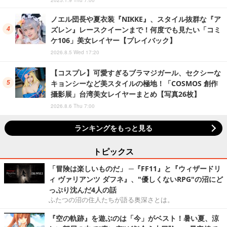
ノエル団長や夏衣装『NIKKE』、スタイル抜群な『ア
ズレン』レースクイーンまで！何度でも見たい「コミ
ケ106」美女レイヤー【プレイバック】
2026.8.5 Wed 17:20
【コスプレ】可愛すぎるブラマジガール、セクシーな
キョンシーなど美スタイルの極地！「COSMOS 創作
攝影展」台湾美女レイヤーまとめ【写真26枚】
2026.8.6 Thu 7:00
ランキングをもっと見る
トピックス
「冒険は楽しいものだ」 ─『FF11』と『ウィザードリ
ィ ヴァリアンツ ダフネ』、"優しくないRPG"の沼にど
っぷり沈んだ4人の話
ふたつの沼の住人たちが語る奥深さとは。
『空の軌跡』を遊ぶのは「今」がベスト！暑い夏、涼