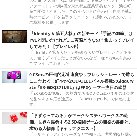
4GamerとGame*Sparkの合同による就活イベント「キャリ
アクエスト」の第4回が東京都立産業貿易センター浜松町
館で開催されました。このイベントに合わせ、自身の就活
時のエピソードを若手クリエイターに聞いてみたので、そ
の模様をお届けします。
『Identity V 第五人格』の新モード「手記の加筆」は
PvEと聞いたけれど……実際どうなの？集まってプレイ
してみた！【プレイレポ】
『Identity V 第五人格』が好きな人やプレイしたことある
人、全くプレイしたことがない人など、様々な4人を集め
てプレイしてみました！
0.03msの圧倒的応答速度やリフレッシュレートで勝ち
にこだわる！鮮やかなQD-OLEDパネル搭載のGigaCry
sta「EX-GDQ271UEL」はFPSゲーマー注目の武器
「EX-GDQ271UEL」の魅力であるQD-OLEDパネルの圧倒的
な見やすさや応答速度を、『Apex Legends』で体感しま
す。
「まずやってみる」がアークシステムワークスの流
儀。世界を席巻する2.5D格闘ゲームの開発の裏側と、
求める人物像【キャリアクエスト】
『ギルティギア』シリーズなどで知られ、世界的な格闘ゲ