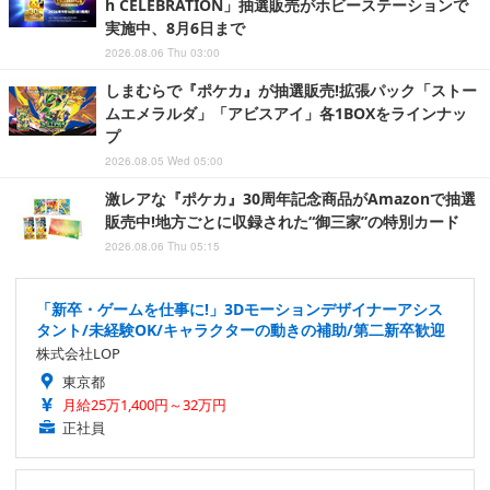
h CELEBRATION」抽選販売がホビーステーションで
実施中、8月6日まで
2026.08.06 Thu 03:00
しまむらで『ポケカ』が抽選販売!拡張パック「ストー
ムエメラルダ」「アビスアイ」各1BOXをラインナッ
プ
2026.08.05 Wed 05:00
激レアな『ポケカ』30周年記念商品がAmazonで抽選
販売中!地方ごとに収録された“御三家”の特別カード
2026.08.06 Thu 05:15
「新卒・ゲームを仕事に!」3Dモーションデザイナーアシス
タント/未経験OK/キャラクターの動きの補助/第二新卒歓迎
株式会社LOP
東京都
月給25万1,400円～32万円
正社員