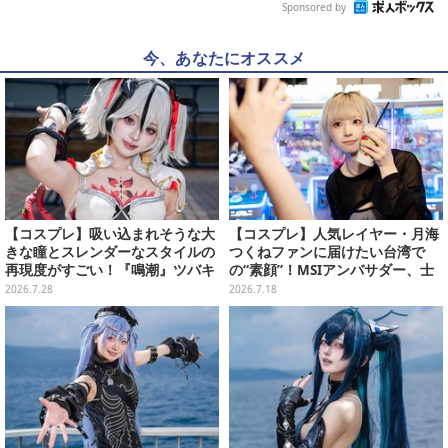
Sponsored by
今、あなたにオススメ
【コスプレ】吸い込まれそうな大
【コスプレ】人気レイヤー・月海
きな瞳とスレンダーなスタイルの
つくねファンに届けたい台湾で
再現度がすごい！『鳴潮』ツバキ
の“素顔”！MSIアンバサダー、士
の危険な香り漂う表情に見惚れる
林夜市ではエビ6匹＆荷物番に大
2026.7.28
2026.7.18
【写真9枚】
奮闘【写真27枚】