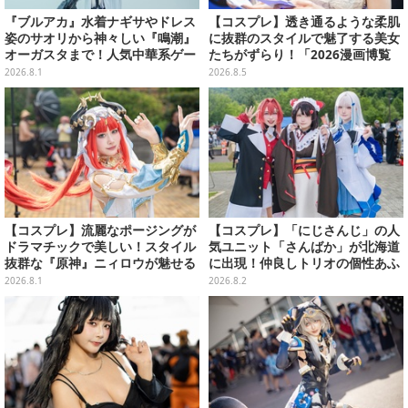
『ブルアカ』水着ナギサやドレス
【コスプレ】透き通るような柔肌
姿のサオリから神々しい『鳴潮』
に抜群のスタイルで魅了する美女
オーガスタまで！人気中華系ゲー
たちがずらり！「2026漫画博覧
ムフィギュアも目が離せない【W
会」美麗コンパニオンまとめ【画
2026.8.1
2026.8.5
F2026夏】
像39枚】
【コスプレ】流麗なポージングが
【コスプレ】「にじさんじ」の人
ドラマチックで美しい！スタイル
気ユニット「さんばか」が北海道
抜群な『原神』ニィロウが魅せる
に出現！仲良しトリオの個性あふ
エスニックな雰囲気にドキドキ
れる可愛さが北の大地で花開く
2026.8.1
2026.8.2
【写真9枚】
【写真17枚】