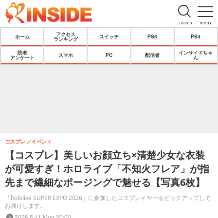
search
menu
アクセス
ホーム
スイッチ
PS5
PS4
ランキング
読者
インサイドちゃ
スマホ
PC
配信者
アンケート
ん
コスプレ
イベント
【コスプレ】美しいお顔立ち×清楚少女な衣装
が可愛すぎ！ホロライブ「不知火フレア」が指
先まで繊細なポージングで魅せる【写真6枚】
「hololive SUPER EXPO 2026」に参加したコスプレイヤーをピックアップして
お届けします。
2026.5.11 Mon 20:00