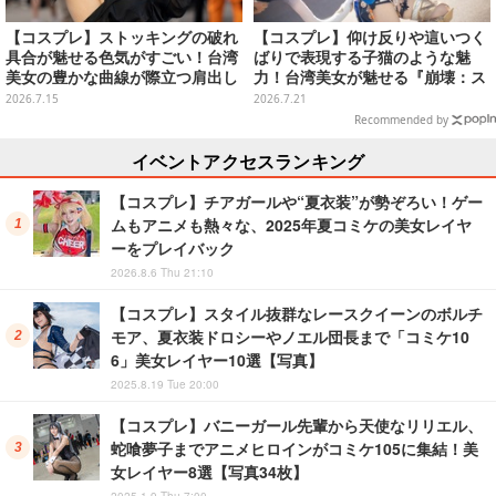
【コスプレ】ストッキングの破れ
【コスプレ】仰け反りや這いつく
具合が魅せる色気がすごい！台湾
ばりで表現する子猫のような魅
美女の豊かな曲線が際立つ肩出し
力！台湾美女が魅せる『崩壊：ス
ファッションがセクシーだった
ターレイル』サフェルの躍動感が
2026.7.15
2026.7.21
【写真9枚】
すごい【写真8枚】
Recommended by
イベントアクセスランキング
【コスプレ】チアガールや“夏衣装”が勢ぞろい！ゲー
ムもアニメも熱々な、2025年夏コミケの美女レイヤ
ーをプレイバック
2026.8.6 Thu 21:10
【コスプレ】スタイル抜群なレースクイーンのボルチ
モア、夏衣装ドロシーやノエル団長まで「コミケ10
6」美女レイヤー10選【写真】
2025.8.19 Tue 20:00
【コスプレ】バニーガール先輩から天使なリリエル、
蛇喰夢子までアニメヒロインがコミケ105に集結！美
女レイヤー8選【写真34枚】
2025.1.9 Thu 7:00