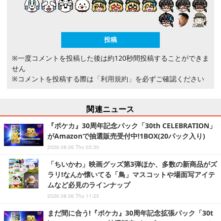
※一度コメントを投稿した後は約120秒間投稿することができま
せん
※コメントを投稿する際は
「利用規約」
を必ずご確認ください
関連ニュース
『ポケカ』30周年記念パック「30th CELEBRATION」
がAmazonで抽選販売受付中!1BOX(20パック入り)
2026.08.06 Thu 03:30
「ちいかわ」映画グッズ第3弾ほか、多数の新商品がズ
ラリ!なんか懐いてる「鳥」マスコットや場面写アイテ
ムなど必見のラインナップ
2026.08.06 Thu 11:25
まだ間に合う!『ポケカ』30周年記念拡張パック「30t