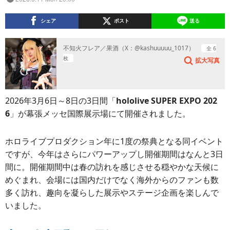
シェア
ポスト
送る
不知火フレア／果酒（X：@kashuuuuu_1017）
全 6
枚
拡大写真
2026年3月6日～8日の3日間「
hololive SUPER EXPO 202
6
」が幕張メッセ国際展示場にて開催されました。
ホロライブプロダクション年に1度の祭典となる同イベント
ですが、今年はさらにパワーアップし開催期間はなんと3日
間に。開催期間中は春の訪れを感じさせる穏やかな天候に
めぐまれ、会場には国内だけでなく海外からのファンも数
多く訪れ、趣向を凝らした展示やステージ企画を楽しんで
いました。