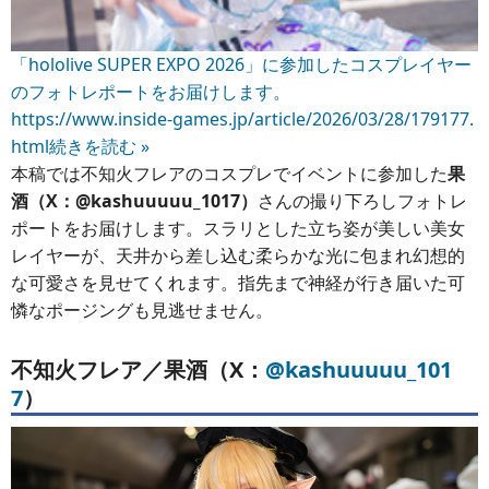
「hololive SUPER EXPO 2026」に参加したコスプレイヤー
のフォトレポートをお届けします。
https://www.inside-games.jp/article/2026/03/28/179177.
html
続きを読む »
本稿では不知火フレアのコスプレでイベントに参加した
果
酒（X：@kashuuuuu_1017）
さんの撮り下ろしフォトレ
ポートをお届けします。スラリとした立ち姿が美しい美女
レイヤーが、天井から差し込む柔らかな光に包まれ幻想的
な可愛さを見せてくれます。指先まで神経が行き届いた可
憐なポージングも見逃せません。
不知火フレア／果酒（X：
@kashuuuuu_101
7
）