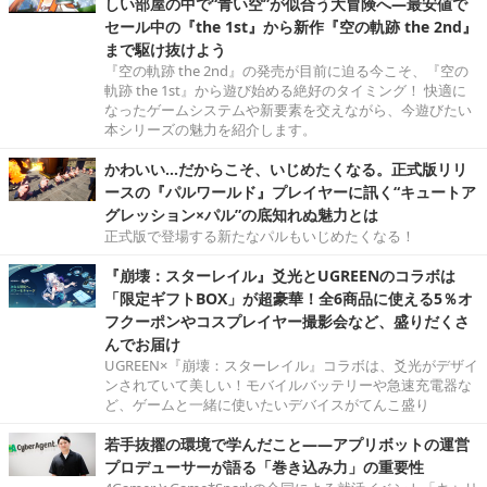
しい部屋の中で“青い空”が似合う大冒険へ―最安値で
セール中の『the 1st』から新作『空の軌跡 the 2nd』
まで駆け抜けよう
『空の軌跡 the 2nd』の発売が目前に迫る今こそ、『空の
軌跡 the 1st』から遊び始める絶好のタイミング！ 快適に
なったゲームシステムや新要素を交えながら、今遊びたい
本シリーズの魅力を紹介します。
かわいい…だからこそ、いじめたくなる。正式版リリ
ースの『パルワールド』プレイヤーに訊く“キュートア
グレッション×パル”の底知れぬ魅力とは
正式版で登場する新たなパルもいじめたくなる！
『崩壊：スターレイル』爻光とUGREENのコラボは
「限定ギフトBOX」が超豪華！全6商品に使える5％オ
フクーポンやコスプレイヤー撮影会など、盛りだくさ
んでお届け
UGREEN×『崩壊：スターレイル』コラボは、爻光がデザイ
ンされていて美しい！モバイルバッテリーや急速充電器な
ど、ゲームと一緒に使いたいデバイスがてんこ盛り
若手抜擢の環境で学んだこと――アプリボットの運営
プロデューサーが語る「巻き込み力」の重要性