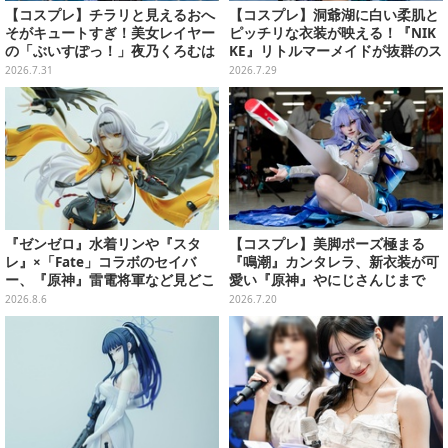
【コスプレ】チラリと見えるおへ
【コスプレ】洞爺湖に白い柔肌と
そがキュートすぎ！美女レイヤー
ピッチリな衣装が映える！『NIK
の「ぶいすぽっ！」夜乃くろむは
KE』リトルマーメイドが抜群のス
爽やかな笑顔にミニ丈ワンピが似
タイルで神秘的な美しさを魅せる
2026.7.31
2026.7.29
合う【写真9枚】
【写真10枚】
『ゼンゼロ』水着リンや『スタ
【コスプレ】美脚ポーズ極まる
レ』×「Fate」コラボのセイバ
『鳴潮』カンタレラ、新衣装が可
ー、『原神』雷電将軍など見どこ
愛い『原神』やにじさんじまで
ろ満載！「ワンフェス」に出展の
「アコスタ池袋」美麗レイヤー11
2026.8.6
2026.7.20
「HoYoverse」関連フィギュアを
選【写真50枚】
ご紹介【WF2026】