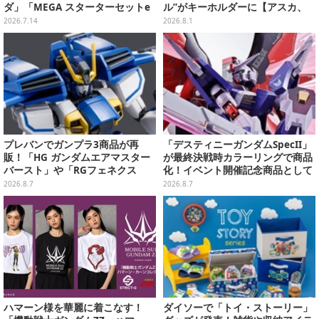
ダ」「MEGA スターターセットe
ル”がキーホルダーに【アスカ、
x」各種の全4商品
来日】
2026.7.14
2026.8.1
プレバンでガンプラ3商品が再
「デスティニーガンダムSpecII」
販！「HG ガンダムエアマスター
が最終決戦時カラーリングで商品
バースト」や「RGフェネクス
化！イベント開催記念商品として
（ナラティブVer.）」も
METAL ROBOT魂に新登場
2026.8.7
2026.8.7
ハマーン様を華麗に着こなす！
ダイソーで「トイ・ストーリー」