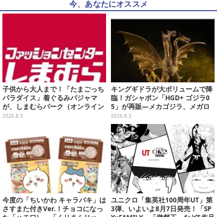
今、あなたにオススメ
子供から大人まで！「たまごっち
キングギドラが大ボリュームで降
パラダイス」着ぐるみパジャマ
臨！ガシャポン「HGD+ ゴジラ0
が、しまむらパーク（オンライン
5」が再販―メカゴジラ、メガロ
ストア）にて受注生産
なども揃った全4種
2026.8.3
2026.8.3
今度の「ちいかわ キャラパキ」は
ユニクロ「集英社100周年UT」第
さすまた付きVer.！チョコになっ
3弾、いよいよ8月7日発売！「SP