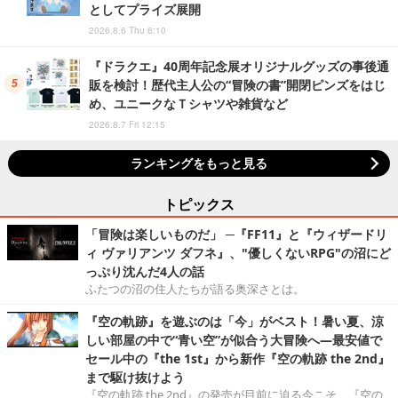
としてプライズ展開
2026.8.6 Thu 6:10
『ドラクエ』40周年記念展オリジナルグッズの事後通
販を検討！歴代主人公の“冒険の書”開閉ピンズをはじ
め、ユニークなＴシャツや雑貨など
2026.8.7 Fri 12:15
ランキングをもっと見る
トピックス
「冒険は楽しいものだ」 ─『FF11』と『ウィザードリ
ィ ヴァリアンツ ダフネ』、"優しくないRPG"の沼にど
っぷり沈んだ4人の話
ふたつの沼の住人たちが語る奥深さとは。
『空の軌跡』を遊ぶのは「今」がベスト！暑い夏、涼
しい部屋の中で“青い空”が似合う大冒険へ―最安値で
セール中の『the 1st』から新作『空の軌跡 the 2nd』
まで駆け抜けよう
『空の軌跡 the 2nd』の発売が目前に迫る今こそ、『空の