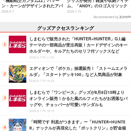
「機動戦士ガンダムZZ」ハマー
グッズが発売！雑貨や収納アイテ
ン・カーンがデザインされたアパ
ム、「ANDY」のロゴ入りソック
レルが販売
スは文字から彼の成長を感じられ
2026.8.7
2026.7.15
るデザイン
Recommended by
グッズアクセスランキング
しまむらで販売された「HUNTER×HUNTER」G.I.編
テーマの一部商品が受注再販！カードデザインのキー
ホルダーや、キルアたちのセリフ付ソックスなど
2026.8.7 Fri 11:00
エディオンで「ポケカ」抽選販売！「ストームエメラ
ルダ」「スタートデッキ100」など人気商品が対象
2026.8.7 Fri 16:25
しまむらで「ワンピース」グッズが8月8日15時より
オンライン販売！かるた風のルフィたちがお洒落なバ
ッグや、チョッパーが可愛いサンダルも
2026.8.7 Fri 18:15
「時間です 利息がつきます」ー「HUNTER×HUNTE
R」ナックルが具現化した「ポットクリン」が貯金箱