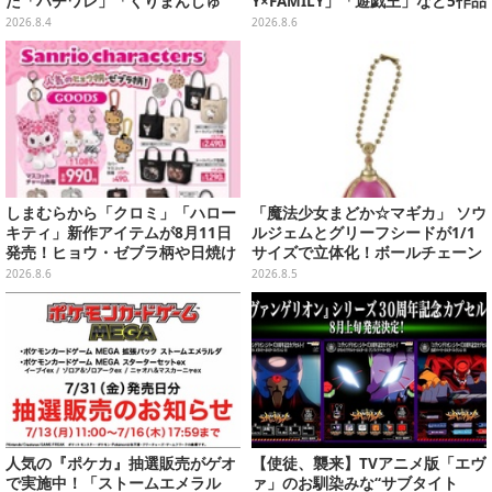
た「ハチワレ」「くりまんじゅ
Y×FAMILY」「遊戯王」など5作品
う」たちも可愛い全8種
をデザイン
2026.8.4
2026.8.6
しまむらから「クロミ」「ハロー
「魔法少女まどか☆マギカ」 ソウ
キティ」新作アイテムが8月11日
ルジェムとグリーフシードが1/1
発売！ヒョウ・ゼブラ柄や日焼け
サイズで立体化！ボールチェーン
デザインの可愛い雑貨・アパレル
を外せばフィギュアとして飾れる
2026.8.6
2026.8.5
など多数
ガシャポン全6種
人気の『ポケカ』抽選販売がゲオ
【使徒、襲来】TVアニメ版「エヴ
で実施中！「ストームエメラル
ァ」のお馴染みな“サブタイト