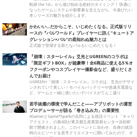
軌跡 the 1st』から遊び始める絶好のタイミング！ 快適に
なったゲームシステムや新要素を交えながら、今遊びたい
本シリーズの魅力を紹介します。
かわいい…だからこそ、いじめたくなる。正式版リリ
ースの『パルワールド』プレイヤーに訊く“キュートア
グレッション×パル”の底知れぬ魅力とは
正式版で登場する新たなパルもいじめたくなる！
『崩壊：スターレイル』爻光とUGREENのコラボは
「限定ギフトBOX」が超豪華！全6商品に使える5％オ
フクーポンやコスプレイヤー撮影会など、盛りだくさ
んでお届け
UGREEN×『崩壊：スターレイル』コラボは、爻光がデザイ
ンされていて美しい！モバイルバッテリーや急速充電器な
ど、ゲームと一緒に使いたいデバイスがてんこ盛り
若手抜擢の環境で学んだこと――アプリボットの運営
プロデューサーが語る「巻き込み力」の重要性
4GamerとGame*Sparkの合同による就活イベント「キャリ
アクエスト」の第4回が東京都立産業貿易センター浜松町
館で開催されました。このイベントに合わせ、自身の就活
時のエピソードを若手クリエイターに聞いてみたので、そ