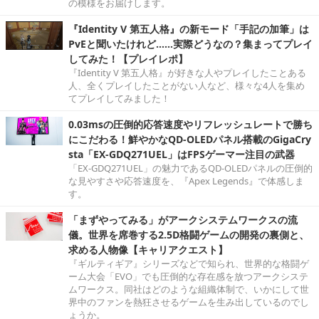
の模様をお届けします。
『Identity V 第五人格』の新モード「手記の加筆」は
PvEと聞いたけれど……実際どうなの？集まってプレイ
してみた！【プレイレポ】
『Identity V 第五人格』が好きな人やプレイしたことある
人、全くプレイしたことがない人など、様々な4人を集め
てプレイしてみました！
0.03msの圧倒的応答速度やリフレッシュレートで勝ち
にこだわる！鮮やかなQD-OLEDパネル搭載のGigaCry
sta「EX-GDQ271UEL」はFPSゲーマー注目の武器
「EX-GDQ271UEL」の魅力であるQD-OLEDパネルの圧倒的
な見やすさや応答速度を、『Apex Legends』で体感しま
す。
「まずやってみる」がアークシステムワークスの流
儀。世界を席巻する2.5D格闘ゲームの開発の裏側と、
求める人物像【キャリアクエスト】
『ギルティギア』シリーズなどで知られ、世界的な格闘ゲ
ーム大会「EVO」でも圧倒的な存在感を放つアークシステ
ムワークス。同社はどのような組織体制で、いかにして世
界中のファンを熱狂させるゲームを生み出しているのでし
ょうか。