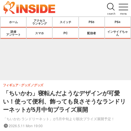
search
menu
アクセス
ホーム
スイッチ
PS5
PS4
ランキング
読者
インサイドちゃ
スマホ
PC
配信者
アンケート
ん
フィギュア・グッズ
グッズ
「ちいかわ」寝転んだようなデザインが可愛
い！使って便利、飾っても良さそうなランドリ
ーネットが5月中旬プライズ展開
「ちいかわ ランドリーネット」が5月中旬より順次プライズ展開予定！
2026.5.11 Mon 19:00