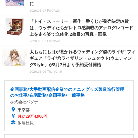
に
2026.08.07 Fri 07:20
「トイ・ストーリー」新作一番くじが発売決定!A賞
は、ウッディたちがレトロ感満載のアナログレコード
上を走る姿で立体化 2枚目の写真・画像
2026.08.07 Fri 03:40
太ももにも目が惹かれるウェディング姿のライザ! フィ
ギュア「ライザ(ライザリン・シュタウト)ウェディン
グStyle」が8月7日より予約受付開始
2026.08.06 Thu 10:15
企画事務/大手動画配信企業でのアニメグッズ製造進行管理
のお仕事/在宅勤務/企画事務/一般事務
株式会社パソナ
東京都
月給29万4,900円
派遣社員