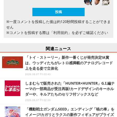
※一度コメントを投稿した後は約120秒間投稿することができま
せん
※コメントを投稿する際は
「利用規約」
を必ずご確認ください
関連ニュース
「トイ・ストーリー」新作一番くじが発売決定!A賞
は、ウッディたちがレトロ感満載のアナログレコード
上を走る姿で立体化
2026.08.07 Fri 03:40
しまむらで販売された「HUNTER×HUNTER」G.I.編テ
ーマの一部商品が受注再販!カードデザインのキーホル
ダーや、キルアたちのセリフ付ソックスなど
2026.08.07 Fri 02:00
「機動戦士ガンダムSEED」エンディング「暁の車」を
イメージ!カガリとラクスの新作フィギュアがプライズ