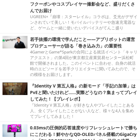
フクーポンやコスプレイヤー撮影会など、盛りだくさ
んでお届け
UGREEN×『崩壊：スターレイル』コラボは、爻光がデザイ
ンされていて美しい！モバイルバッテリーや急速充電器な
ど、ゲームと一緒に使いたいデバイスがてんこ盛り
若手抜擢の環境で学んだこと――アプリボットの運営
プロデューサーが語る「巻き込み力」の重要性
4GamerとGame*Sparkの合同による就活イベント「キャリ
アクエスト」の第4回が東京都立産業貿易センター浜松町
館で開催されました。このイベントに合わせ、自身の就活
時のエピソードを若手クリエイターに聞いてみたので、そ
の模様をお届けします。
『Identity V 第五人格』の新モード「手記の加筆」は
PvEと聞いたけれど……実際どうなの？集まってプレイ
してみた！【プレイレポ】
『Identity V 第五人格』が好きな人やプレイしたことある
人、全くプレイしたことがない人など、様々な4人を集め
てプレイしてみました！
0.03msの圧倒的応答速度やリフレッシュレートで勝ち
にこだわる！鮮やかなQD-OLEDパネル搭載のGigaCry