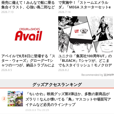
発売に備えて！みんなで船に乗る
で実施中！「ストームエメラル
集合イラスト、心強い島二郎など
ダ」「MEGA スターターセットe
映画を記念した特別コレクション
x」各種の全4商品
2026.7.13
2026.7.14
アベイルで8月8日に登場する「ス
ユニクロ「集英社100周年UT」の
ター・ウォーズ」グローグーTシ
「BLEACH」Tシャツが、どこま
ャツの一つが、納品トラブルによ
でもスタイリッシュ！モノクロデ
り販売日変更へ
ザインもクール
2026.8.5
2026.8.2
Recommended by
グッズアクセスランキング
「ちいかわ」映画グッズ第3弾ほか、多数の新商品が
ズラリ！なんか懐いてる「鳥」マスコットや場面写ア
イテムなど必見のラインナップ
2026.8.6 Thu 20:25