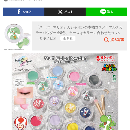
シェア
ポスト
送る
『スーパーマリオ』ガシャポンの本物コスメ！マルチカ
ラーパウダー全8色、ケースはカラーに合わせたヨッシ
ーとキノピオ
全 9 枚
拡大写真