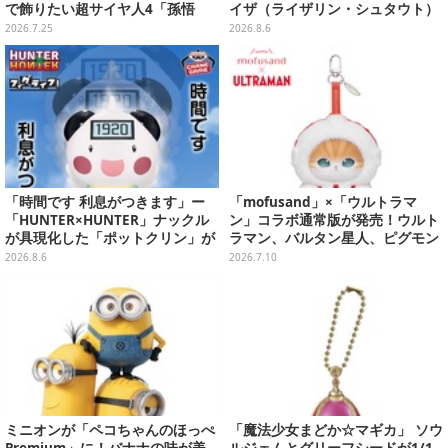
で飾りたい超サイヤ人4「孫悟
イザ（ライザリン・シュタウト）
空」「ベジータ」など豪華ライン
ウェディングStyle」が8月7日よ
2026.7.25
2026.8.6
ナップ
り予約受付開始
「時間です 利息がつきます」ー
「mofusand」×「ウルトラマ
「HUNTER×HUNTER」ナックル
ン」コラボ通常版が発売！ウルト
が具現化した「ポットクリン」が
ラマン、バルタン星人、ピグモン
貯金箱としてプライズ展開
のコスチュームを着た“にゃん
2026.8.6
2026.7.10
こ”に胸キュン
ミニオンが「ペコちゃんのほっぺ
「魔法少女まどか☆マギカ」 ソウ