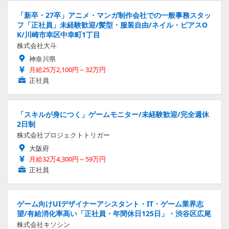
「新卒・27卒」アニメ・マンガ制作会社での一般事務スタッ
フ「正社員」未経験歓迎/髪型・服装自由/ネイル・ピアスO
K/川崎市幸区中幸町1丁目
株式会社大斗
神奈川県
月給25万2,100円～32万円
正社員
「スキルが身につく」ゲームモニター/未経験歓迎/完全週休
2日制
株式会社プロジェクトトリガー
大阪府
月給32万4,300円～59万円
正社員
ゲーム向けUIデザイナーアシスタント・IT・ゲーム業界志
望/有給消化率高い「正社員・年間休日125日」・渋谷区広尾
株式会社キソシン