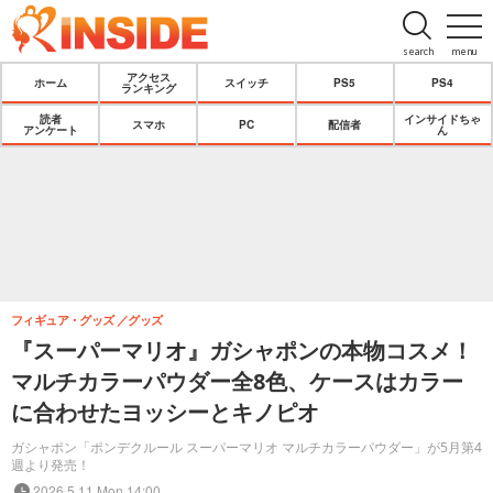
search
menu
アクセス
ホーム
スイッチ
PS5
PS4
ランキング
読者
インサイドちゃ
スマホ
PC
配信者
アンケート
ん
フィギュア・グッズ
グッズ
『スーパーマリオ』ガシャポンの本物コスメ！
マルチカラーパウダー全8色、ケースはカラー
に合わせたヨッシーとキノピオ
ガシャポン「ポンデクルール スーパーマリオ マルチカラーパウダー」が5月第4
週より発売！
2026.5.11 Mon 14:00