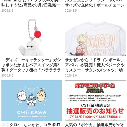
Premium」に！バナナの味が美
ルジェムとグリーフシードが1/1
味しそうな2商品が8月7日発売ー
サイズで立体化！ボールチェーン
可愛いパッケージも必見
を外せばフィギュアとして飾れる
2026.8.6
2026.8.5
ガシャポン全6種
「ディズニーキャラクター」ガシ
サカゼンから「ドラゴンボール」
ャポンなかよしペアスイング第2
アパレルが発売！魔人ベジータや
弾！グータッチ後の「バララララ
ミスター・サタンのTシャツ、幼
ララ～♪」を再現したヒロ＆ベイ
少期悟空のパーカーなど幅広いデ
2026.8.6
2026.8.6
マックスなど全4種
ザイン
ユニクロ×「ちいかわ」コラボUT
人気の『ポケカ』抽選販売がゲオ