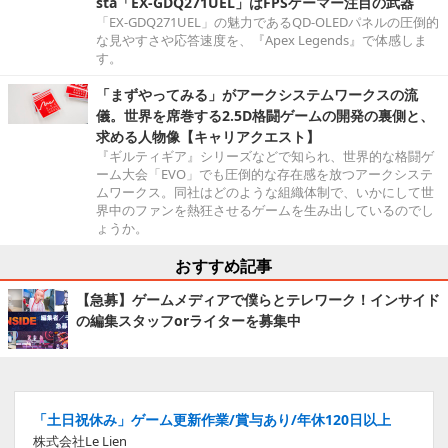
sta「EX-GDQ271UEL」はFPSゲーマー注目の武器
「EX-GDQ271UEL」の魅力であるQD-OLEDパネルの圧倒的
な見やすさや応答速度を、『Apex Legends』で体感しま
す。
「まずやってみる」がアークシステムワークスの流
儀。世界を席巻する2.5D格闘ゲームの開発の裏側と、
求める人物像【キャリアクエスト】
『ギルティギア』シリーズなどで知られ、世界的な格闘ゲ
ーム大会「EVO」でも圧倒的な存在感を放つアークシステ
ムワークス。同社はどのような組織体制で、いかにして世
界中のファンを熱狂させるゲームを生み出しているのでし
ょうか。
おすすめ記事
【急募】ゲームメディアで僕らとテレワーク！インサイド
の編集スタッフorライターを募集中
「土日祝休み」ゲーム更新作業/賞与あり/年休120日以上
株式会社Le Lien