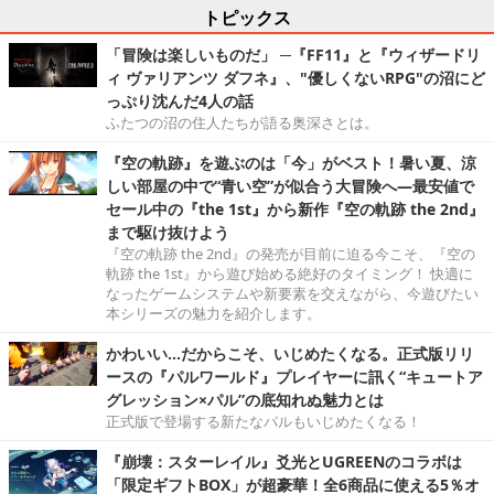
トピックス
「冒険は楽しいものだ」 ─『FF11』と『ウィザードリ
ィ ヴァリアンツ ダフネ』、"優しくないRPG"の沼にど
っぷり沈んだ4人の話
ふたつの沼の住人たちが語る奥深さとは。
『空の軌跡』を遊ぶのは「今」がベスト！暑い夏、涼
しい部屋の中で“青い空”が似合う大冒険へ―最安値で
セール中の『the 1st』から新作『空の軌跡 the 2nd』
まで駆け抜けよう
『空の軌跡 the 2nd』の発売が目前に迫る今こそ、『空の
軌跡 the 1st』から遊び始める絶好のタイミング！ 快適に
なったゲームシステムや新要素を交えながら、今遊びたい
本シリーズの魅力を紹介します。
かわいい…だからこそ、いじめたくなる。正式版リリ
ースの『パルワールド』プレイヤーに訊く“キュートア
グレッション×パル”の底知れぬ魅力とは
正式版で登場する新たなパルもいじめたくなる！
『崩壊：スターレイル』爻光とUGREENのコラボは
「限定ギフトBOX」が超豪華！全6商品に使える5％オ