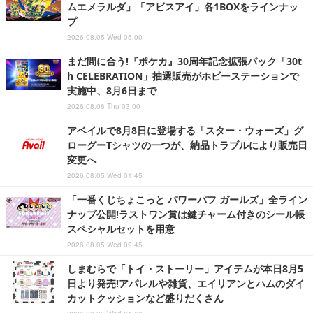
ムエメラルダ」「アビスアイ」各1BOXをラインナッ
プ
2026.08.05 Wed 05:00
まだ間に合う!『ポケカ』30周年記念拡張パック「30t
h CELEBRATION」抽選販売がホビーステーションで
実施中、8月6日まで
2026.08.06 Thu 03:00
アベイルで8月8日に登場する「スター・ウォーズ」グ
ローグーTシャツの一つが、納品トラブルにより販売日
変更へ
2026.08.05 Wed 01:45
「一番くじちょこっと パワーパフ ガールズ」全ライン
ナップ公開!ラストワン賞は鍵チャーム付きのシール帳
スペシャルセットを用意
2026.08.05 Wed 09:45
しまむらで「トイ・ストーリー」アイテムが本日8月5
日より発売!アパレルや雑貨、エイリアンとハムのダイ
カットクッションなど盛りだくさん