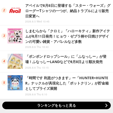
アベイルで8月8日に登場する「スター・ウォーズ」グ
ローグーTシャツの一つが、納品トラブルにより販売
日変更へ
2026.8.5 Wed 10:45
しまむらから「クロミ」「ハローキティ」新作アイテ
ムが8月11日発売！ヒョウ・ゼブラ柄や日焼けデザイ
ンの可愛い雑貨・アパレルなど多数
2026.8.6 Thu 18:40
「ボンボンドロップシール」に「ふなっしー」が登
場！ふなっしーLANDなどで8月8日より順次発売
2026.8.6 Thu 10:15
「時間です 利息がつきます」ー「HUNTER×HUNTE
R」ナックルが具現化した「ポットクリン」が貯金箱
としてプライズ展開
2026.8.6 Thu 6:10
ランキングをもっと見る