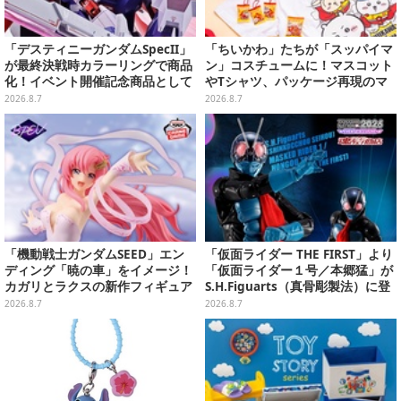
「デスティニーガンダムSpecII」
「ちいかわ」たちが「スッパイマ
が最終決戦時カラーリングで商品
ン」コスチュームに！マスコット
化！イベント開催記念商品として
やTシャツ、パッケージ再現のマ
METAL ROBOT魂に新登場
グネットなど全5アイテム
2026.8.7
2026.8.7
「機動戦士ガンダムSEED」エン
「仮面ライダー THE FIRST」より
ディング「暁の車」をイメージ！
「仮面ライダー１号／本郷猛」が
カガリとラクスの新作フィギュア
S.H.Figuarts（真骨彫製法）に登
がプライズに
場！8月18日より予約受付開始
2026.8.7
2026.8.7