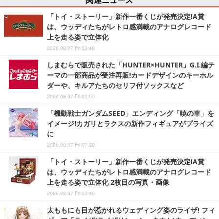
「トイ・ストーリー」新作一番くじが発売決定!A賞
は、ウッディたちがレトロ感満載のアナログレコード
上を走る姿で立体化
2026.08.07 Fri 03:40
しまむらで販売された「HUNTER×HUNTER」G.I.編テ
ーマの一部商品が受注再販!カードデザインのキーホル
ダーや、キルアたちのセリフ付ソックスなど
2026.08.07 Fri 02:00
「機動戦士ガンダムSEED」エンディング「暁の車」を
イメージ!カガリとラクスの新作フィギュアがプライズ
に
2026.08.07 Fri 07:20
「トイ・ストーリー」新作一番くじが発売決定!A賞
は、ウッディたちがレトロ感満載のアナログレコード
上を走る姿で立体化 2枚目の写真・画像
2026.08.07 Fri 03:40
太ももにも目が惹かれるウェディング姿のライザ! フィ