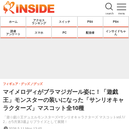
search
menu
アクセス
ホーム
スイッチ
PS5
PS4
ランキング
読者
インサイドちゃ
スマホ
PC
配信者
アンケート
ん
フィギュア・グッズ
グッズ
マイメロディがブラマジガール姿に！「遊戯
王」モンスターの装いになった「サンリオキャ
ラクターズ」マスコット全10種
「遊☆戯☆王デュエルモンスターズ×サンリオキャラクターズ マスコットvol.1/
2」が5月第3週よりプライズとして展開！
2026.5.11 Mon 13:45