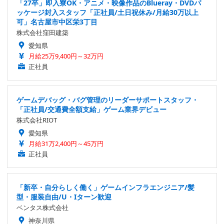
「27卒」即入寮OK・アニメ・映像作品のBlueray・DVDパ
ッケージ封入スタッフ「正社員/土日祝休み/月給30万以上
可」名古屋市中区栄3丁目
株式会社窪田建築
愛知県
月給25万9,400円～32万円
正社員
ゲームデバッグ・バグ管理のリーダーサポートスタッフ・
「正社員/交通費全額支給」ゲーム業界デビュー
株式会社RIOT
愛知県
月給31万2,400円～45万円
正社員
「新卒・自分らしく働く」ゲームインフラエンジニア/髪
型・服装自由/U・Iターン歓迎
ベンタス株式会社
神奈川県