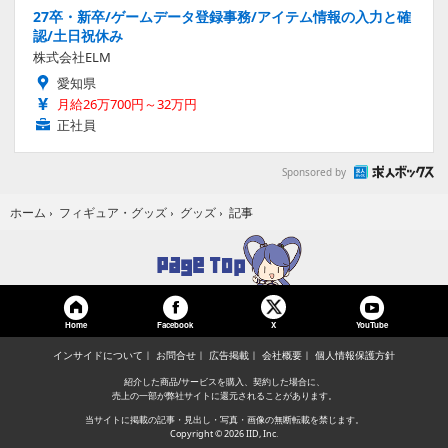
27卒・新卒/ゲームデータ登録事務/アイテム情報の入力と確
認/土日祝休み
株式会社ELM
愛知県
月給26万700円～32万円
正社員
Sponsored by
記事
ホーム
›
フィギュア・グッズ
›
グッズ
›
Home
Facebook
YouTube
X
インサイドについて
お問合せ
広告掲載
会社概要
個人情報保護方針
紹介した商品/サービスを購入、契約した場合に、
売上の一部が弊社サイトに還元されることがあります。
当サイトに掲載の記事・見出し・写真・画像の無断転載を禁じます。
Copyright © 2026 IID, Inc.