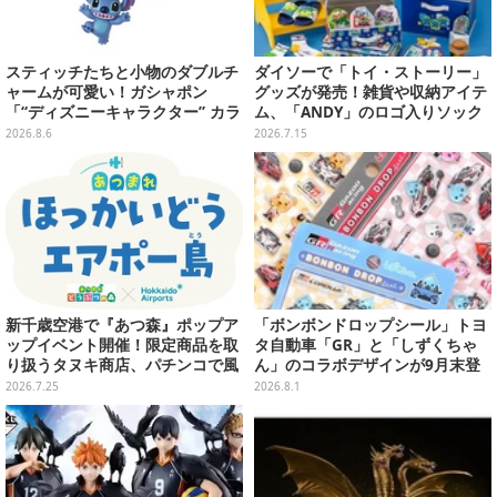
スティッチたちと小物のダブルチ
ダイソーで「トイ・ストーリー」
ャームが可愛い！ガシャポン
グッズが発売！雑貨や収納アイテ
「“ディズニーキャラクター” カラ
ム、「ANDY」のロゴ入りソック
フルマルチチャーム」が発売
スは文字から彼の成長を感じられ
2026.8.6
2026.7.15
るデザイン
新千歳空港で『あつ森』ポップア
「ボンボンドロップシール」トヨ
ップイベント開催！限定商品を取
タ自動車「GR」と「しずくちゃ
り扱うタヌキ商店、パチンコで風
ん」のコラボデザインが9月末登
船を狙う体験ゲームなど
場！くま吉らも描かれた全4柄
2026.7.25
2026.8.1