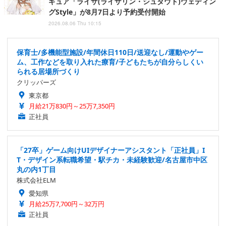
ギュア「ライザ(ライザリン・シュタウト)ウェディン
グStyle」が8月7日より予約受付開始
2026.08.06 Thu 10:15
保育士/多機能型施設/年間休日110日/送迎なし/運動やゲー
ム、工作などを取り入れた療育/子どもたちが自分らしくい
られる居場所づくり
クリッパーズ
東京都
月給21万830円～25万7,350円
正社員
「27卒」ゲーム向けUIデザイナーアシスタント「正社員」I
T・デザイン系転職希望・駅チカ・未経験歓迎/名古屋市中区
丸の内1丁目
株式会社ELM
愛知県
月給25万7,700円～32万円
正社員