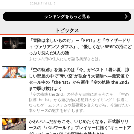
2026.8.7 Fri 12:15
ランキングをもっと見る
トピックス
「冒険は楽しいものだ」 ─『FF11』と『ウィザードリ
ィ ヴァリアンツ ダフネ』、"優しくないRPG"の沼にど
っぷり沈んだ4人の話
ふたつの沼の住人たちが語る奥深さとは。
『空の軌跡』を遊ぶのは「今」がベスト！暑い夏、涼
しい部屋の中で“青い空”が似合う大冒険へ―最安値で
セール中の『the 1st』から新作『空の軌跡 the 2nd』
まで駆け抜けよう
『空の軌跡 the 2nd』の発売が目前に迫る今こそ、『空の
軌跡 the 1st』から遊び始める絶好のタイミング！ 快適に
なったゲームシステムや新要素を交えながら、今遊びたい
本シリーズの魅力を紹介します。
かわいい…だからこそ、いじめたくなる。正式版リリ
ースの『パルワールド』プレイヤーに訊く“キュートア
グレッション×パル”の底知れぬ魅力とは