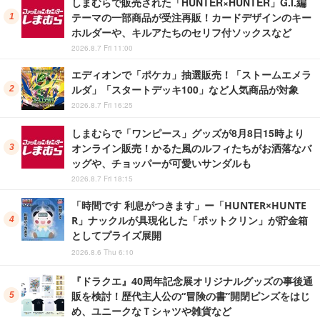
しまむらで販売された「HUNTER×HUNTER」G.I.編
テーマの一部商品が受注再販！カードデザインのキー
ホルダーや、キルアたちのセリフ付ソックスなど
2026.8.7 Fri 11:00
エディオンで「ポケカ」抽選販売！「ストームエメラ
ルダ」「スタートデッキ100」など人気商品が対象
2026.8.7 Fri 16:25
しまむらで「ワンピース」グッズが8月8日15時より
オンライン販売！かるた風のルフィたちがお洒落なバ
ッグや、チョッパーが可愛いサンダルも
2026.8.7 Fri 18:15
「時間です 利息がつきます」ー「HUNTER×HUNTE
R」ナックルが具現化した「ポットクリン」が貯金箱
としてプライズ展開
2026.8.6 Thu 6:10
『ドラクエ』40周年記念展オリジナルグッズの事後通
販を検討！歴代主人公の“冒険の書”開閉ピンズをはじ
め、ユニークなＴシャツや雑貨など