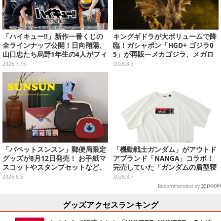
「ハイキュー!!」新作一番くじの
キングギドラが大ボリュームで降
全ラインナップ公開！日向翔陽、
臨！ガシャポン「HGD+ ゴジラ0
山口忠たち烏野1年生の4人がフィ
5」が再販―メカゴジラ、メガロ
ギュアで集合
なども揃った全4種
2026.7.15
2026.8.3
「パペットスンスン」郵便局限定
「機動戦士ガンダム」がアウトド
グッズが8月12日発売！ お手紙マ
アブランド「NANGA」コラボ！
スコットやスタンプセットなど、
完売していた「ガンダムの盾型寝
可愛すぎる全5アイテムがライン
袋」も2次受注開始
2026.8.5
2026.8.7
ナップ
Recommended by
グッズアクセスランキング