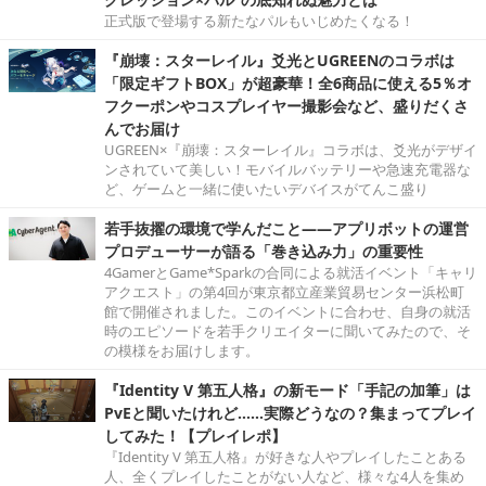
正式版で登場する新たなパルもいじめたくなる！
『崩壊：スターレイル』爻光とUGREENのコラボは
「限定ギフトBOX」が超豪華！全6商品に使える5％オ
フクーポンやコスプレイヤー撮影会など、盛りだくさ
んでお届け
UGREEN×『崩壊：スターレイル』コラボは、爻光がデザイ
ンされていて美しい！モバイルバッテリーや急速充電器な
ど、ゲームと一緒に使いたいデバイスがてんこ盛り
若手抜擢の環境で学んだこと――アプリボットの運営
プロデューサーが語る「巻き込み力」の重要性
4GamerとGame*Sparkの合同による就活イベント「キャリ
アクエスト」の第4回が東京都立産業貿易センター浜松町
館で開催されました。このイベントに合わせ、自身の就活
時のエピソードを若手クリエイターに聞いてみたので、そ
の模様をお届けします。
『Identity V 第五人格』の新モード「手記の加筆」は
PvEと聞いたけれど……実際どうなの？集まってプレイ
してみた！【プレイレポ】
『Identity V 第五人格』が好きな人やプレイしたことある
人、全くプレイしたことがない人など、様々な4人を集め