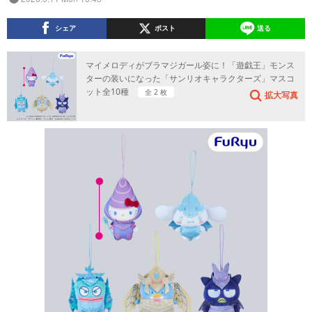
シェア
ポスト
送る
マイメロディがブラマジガール姿に！「遊戯王」モンス
ターの装いになった「サンリオキャラクターズ」マスコ
ット全10種
全 2 枚
拡大写真