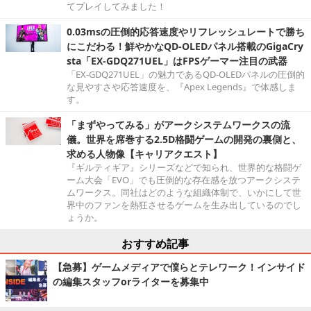
てプレイしてみました！
0.03msの圧倒的応答速度やリフレッシュレートで勝ち
にこだわる！鮮やかなQD-OLEDパネル搭載のGigaCry
sta「EX-GDQ271UEL」はFPSゲーマー注目の武器
「EX-GDQ271UEL」の魅力であるQD-OLEDパネルの圧倒的
な見やすさや応答速度を、『Apex Legends』で体感しま
す。
「まずやってみる」がアークシステムワークスの流
儀。世界を席巻する2.5D格闘ゲームの開発の裏側と、
求める人物像【キャリアクエスト】
『ギルティギア』シリーズなどで知られ、世界的な格闘ゲ
ーム大会「EVO」でも圧倒的な存在感を放つアークシステ
ムワークス。同社はどのような組織体制で、いかにして世
界中のファンを熱狂させるゲームを生み出しているのでし
ょうか。
おすすめ記事
【急募】ゲームメディアで僕らとテレワーク！インサイド
の編集スタッフorライターを募集中