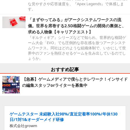
な見やすさや応答速度を、『Apex Legends』で体感しま
す。
「まずやってみる」がアークシステムワークスの流
儀。世界を席巻する2.5D格闘ゲームの開発の裏側と、
求める人物像【キャリアクエスト】
『ギルティギア』シリーズなどで知られ、世界的な格闘ゲ
ーム大会「EVO」でも圧倒的な存在感を放つアークシステ
ムワークス。同社はどのような組織体制で、いかにして世
界中のファンを熱狂させるゲームを生み出しているのでし
ょうか。
おすすめ記事
【急募】ゲームメディアで僕らとテレワーク！インサイド
の編集スタッフorライターを募集中
ゲームテスター 未経験入社98%/直近定着率100%/年休130
日/1対1&オーダーメイド研修
株式会社growm