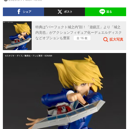
シェア
ポスト
送る
特典は”パーフェクト城之内”顔！「遊戯王」より「城之
内克也」がアクションフィギュア化ーデュエルディスク
などオプションも豊富
全 16 枚
拡大写真