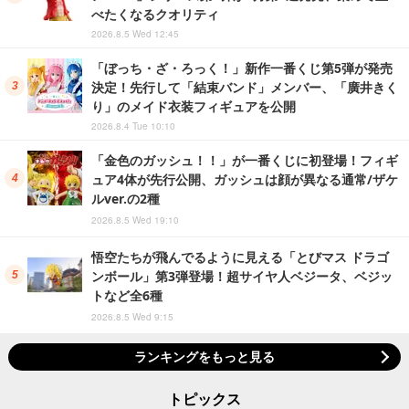
べたくなるクオリティ
2026.8.5 Wed 12:45
「ぼっち・ざ・ろっく！」新作一番くじ第5弾が発売
決定！先行して「結束バンド」メンバー、「廣井きく
り」のメイド衣装フィギュアを公開
2026.8.4 Tue 10:10
「金色のガッシュ！！」が一番くじに初登場！フィギ
ュア4体が先行公開、ガッシュは顔が異なる通常/ザケ
ルver.の2種
2026.8.5 Wed 19:10
悟空たちが飛んでるように見える「とびマス ドラゴ
ンボール」第3弾登場！超サイヤ人ベジータ、ベジッ
トなど全6種
2026.8.5 Wed 9:15
ランキングをもっと見る
トピックス