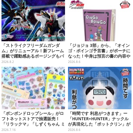
「ストライクフリーダムガンダ
「ジョジョ 3部」から、「オイン
ム」がリニューアル！新フレーム
ゴ・ボインゴ予言書」がポーチに
搭載で躍動感あるポージングもバ
なった！中身は預言の書の内容や
ッチリ
アニメ総柄デザインをプリント
2026.8.2
2026.8.6
「ボンボンドロップシール」がロ
「時間です 利息がつきます」ー
フトネットストアで抽選販売！
「HUNTER×HUNTER」ナックル
「リラックマ」「しずくちゃん ミ
が具現化した「ポットクリン」が
ニ」など全12種をラインナップ
貯金箱としてプライズ展開
2026.7.16
2026.8.6