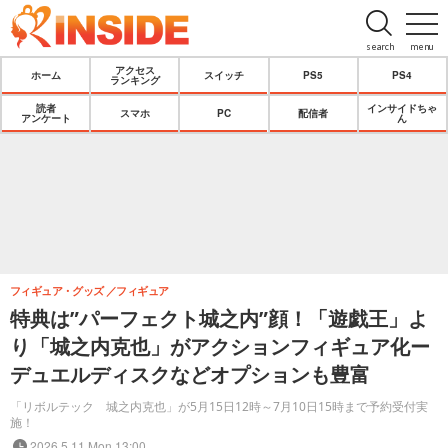
search
menu
アクセス
ホーム
スイッチ
PS5
PS4
ランキング
読者
インサイドちゃ
スマホ
PC
配信者
アンケート
ん
フィギュア・グッズ
フィギュア
特典は”パーフェクト城之内”顔！「遊戯王」よ
り「城之内克也」がアクションフィギュア化ー
デュエルディスクなどオプションも豊富
「リボルテック 城之内克也」が5月15日12時～7月10日15時まで予約受付実
施！
2026.5.11 Mon 13:00