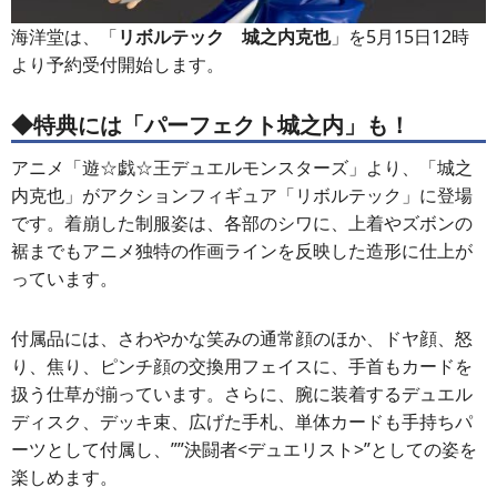
海洋堂は、「
リボルテック 城之内克也
」を5月15日12時
より予約受付開始します。
◆特典には
「パーフェクト城之内」も！
アニメ「遊☆戯☆王デュエルモンスターズ」より、「城之
内克也」がアクションフィギュア「リボルテック」に登場
です。着崩した制服姿は、各部のシワに、上着やズボンの
裾までもアニメ独特の作画ラインを反映した造形に仕上が
っています。
付属品には、さわやかな笑みの通常顔のほか、ドヤ顔、怒
り、焦り、ピンチ顔の交換用フェイスに、手首もカードを
扱う仕草が揃っています。さらに、腕に装着するデュエル
ディスク、デッキ束、広げた手札、単体カードも手持ちパ
ーツとして付属し、””決闘者<デュエリスト>”としての姿を
楽しめます。