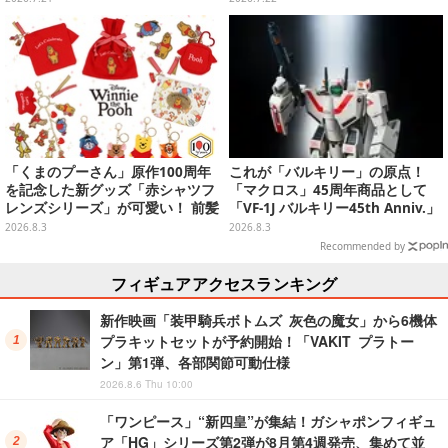
ン付チャーム全8種
「くまのプーさん」原作100周年
これが「バルキリー」の原点！
を記念した新グッズ「赤シャツフ
「マクロス」45周年商品として
レンズシリーズ」が可愛い！ 前髪
「VF-1J バルキリー45th Anniv.」
クリップやキーチャーム、「おき
が予約開始
2026.8.3
2026.8.3
がえハンドクリーム」などライン
Recommended by
ナップ
フィギュアアクセスランキング
新作映画「装甲騎兵ボトムズ 灰色の魔女」から6機体
プラキットセットが予約開始！「VAKIT プラトー
ン」第1弾、各部関節可動仕様
2026.8.6 Thu 10:00
「ワンピース」“新四皇”が集結！ガシャポンフィギュ
ア「HG」シリーズ第2弾が8月第4週発売、集めて並