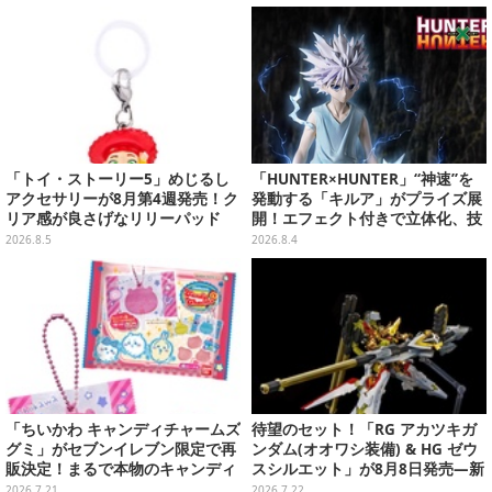
「トイ・ストーリー5」めじるし
「HUNTER×HUNTER」“神速”を
アクセサリーが8月第4週発売！ク
発動する「キルア」がプライズ展
リア感が良さげなリリーパッド
開！エフェクト付きで立体化、技
や、ジェシーなど全5種ラインナ
名アクリルパネル付き
2026.8.5
2026.8.4
ップ
「ちいかわ キャンディチャームズ
待望のセット！「RG アカツキガ
グミ」がセブンイレブン限定で再
ンダム(オオワシ装備) & HG ゼウ
販決定！まるで本物のキャンディ
スシルエット」が8月8日発売―新
のような、カラフルボールチェー
規造形の股関節強化パーツも付属
2026.7.21
2026.7.22