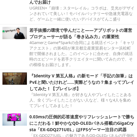
んでお届け
UGREEN×『崩壊：スターレイル』コラボは、爻光がデザイ
ンされていて美しい！モバイルバッテリーや急速充電器な
ど、ゲームと一緒に使いたいデバイスがてんこ盛り
若手抜擢の環境で学んだこと――アプリボットの運営
プロデューサーが語る「巻き込み力」の重要性
4GamerとGame*Sparkの合同による就活イベント「キャリ
アクエスト」の第4回が東京都立産業貿易センター浜松町
館で開催されました。このイベントに合わせ、自身の就活
時のエピソードを若手クリエイターに聞いてみたので、そ
の模様をお届けします。
『Identity V 第五人格』の新モード「手記の加筆」は
PvEと聞いたけれど……実際どうなの？集まってプレイ
してみた！【プレイレポ】
『Identity V 第五人格』が好きな人やプレイしたことある
人、全くプレイしたことがない人など、様々な4人を集め
てプレイしてみました！
0.03msの圧倒的応答速度やリフレッシュレートで勝ち
にこだわる！鮮やかなQD-OLEDパネル搭載のGigaCry
sta「EX-GDQ271UEL」はFPSゲーマー注目の武器
「EX-GDQ271UEL」の魅力であるQD-OLEDパネルの圧倒的