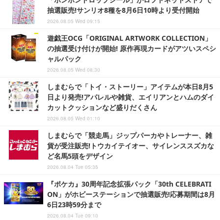
抽選販売!サンリオ8種を8月6日10時より受付開始
2026.08.05 Wed 09:15
遊戯王OCG「ORIGINAL ARTWORK COLLECTION」
の抽選受け付けが開始! 原作再現カードがアツいスペシ
ャルパック
2026.08.05 Wed 08:30
しまむらで「トイ・ストーリー」アイテムが本日8月5
日より発売!アパレルや雑貨、エイリアンとハムのダイ
カットクッションなど盛りだくさん
2026.08.05 Wed 01:10
しまむらで「競走馬」ジップパーカやトレーナー、雑
貨が受注販売!トウカイテイオー、サイレンススズカな
ど名馬5頭をデザイン
2026.08.04 Tue 05:35
『ポケカ』30周年記念拡張パック「30th CELEBRATI
ON」がホビーステーションで抽選販売!応募期間は8月
6日23時59分まで
2026.08.04 Tue 09:10