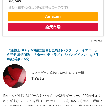
￥8,545
(価格・在庫状況は記事公開時点のものです)
Amazon
楽天市場
《T.Yuta》
『遊戯王OCG』GX編に注目した特別パック「ラーイエロー」
が予約締切間近！「ダークティラノ」「ハングドマン」など1
0枚が初OCG化
スマホゲーに追われるPSトロフィー厨
T.Yuta
物心ついた頃にはゲームをやっていた雑食ゲーマー。RPGを中心に
さまざまなジャンルを遊び、PSのトロコンをゆる～くやる。近年は
遊ぶスマホゲーが増えたため、なかなかトロフィー集めできてない