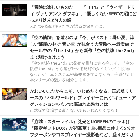
「冒険は楽しいものだ」 ─『FF11』と『ウィザードリ
ィ ヴァリアンツ ダフネ』、"優しくないRPG"の沼にど
っぷり沈んだ4人の話
ふたつの沼の住人たちが語る奥深さとは。
『空の軌跡』を遊ぶのは「今」がベスト！暑い夏、涼
しい部屋の中で“青い空”が似合う大冒険へ―最安値で
セール中の『the 1st』から新作『空の軌跡 the 2nd』
まで駆け抜けよう
『空の軌跡 the 2nd』の発売が目前に迫る今こそ、『空の
軌跡 the 1st』から遊び始める絶好のタイミング！ 快適に
なったゲームシステムや新要素を交えながら、今遊びたい
本シリーズの魅力を紹介します。
かわいい…だからこそ、いじめたくなる。正式版リリ
ースの『パルワールド』プレイヤーに訊く“キュートア
グレッション×パル”の底知れぬ魅力とは
正式版で登場する新たなパルもいじめたくなる！
『崩壊：スターレイル』爻光とUGREENのコラボは
「限定ギフトBOX」が超豪華！全6商品に使える5％オ
フクーポンやコスプレイヤー撮影会など、盛りだくさ