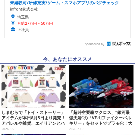
未経験可/研修充実/ゲーム・スマホアプリのバグチェック
infront株式会社
埼玉県
月給27万円～50万円
正社員
Sponsored by
今、あなたにオススメ
しまむらで「トイ・ストーリー」
「超時空要塞マクロス」“銀河最
アイテムが本日8月5日より発売！
強夫婦”の「VF-1Jファイターバル
アパレルや雑貨、エイリアンとハ
キリー」をセットでプラモ化！大
ムのダイカットクッションなど盛
気圏外仕様パイロットスーツフィ
2026.8.5
2026.7.19
りだくさん
ギュアなど付属