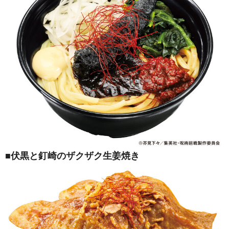
■伏黒と釘崎のザクザク生姜焼き