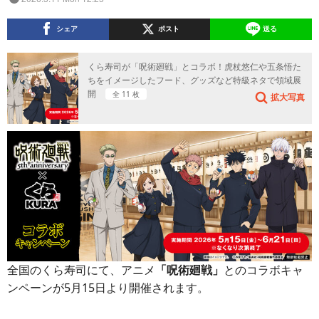
シェア
ポスト
送る
くら寿司が「呪術廻戦」とコラボ！虎杖悠仁や五条悟た
ちをイメージしたフード、グッズなど特級ネタで領域展
開
全 11 枚
拡大写真
全国のくら寿司にて、アニメ
「呪術廻戦」
とのコラボキャ
ンペーンが5月15日より開催されます。