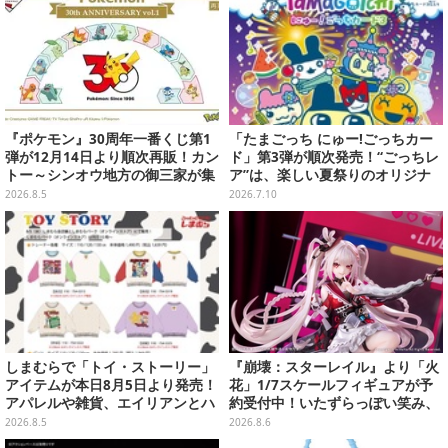
『ポケモン』30周年一番くじ第1
「たまごっち にゅー!ごっちカー
弾が12月14日より順次再販！カン
ド」第3弾が順次発売！“ごっちレ
トー～シンオウ地方の御三家が集
ア”は、楽しい夏祭りのオリジナ
まった時計、ぬいぐるみなど記念
ルアートに
2026.8.5
2026.7.10
グッズ盛りだくさん
しまむらで「トイ・ストーリー」
『崩壊：スターレイル』より「火
アイテムが本日8月5日より発売！
花」1/7スケールフィギュアが予
アパレルや雑貨、エイリアンとハ
約受付中！いたずらっぽい笑み、
ムのダイカットクッションなど盛
シルクハット型のステージが華や
2026.8.5
2026.8.6
りだくさん
かさを演出