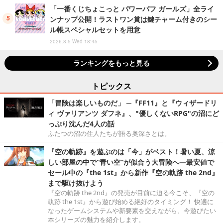
「一番くじちょこっと パワーパフ ガールズ」全ライ
ンナップ公開！ラストワン賞は鍵チャーム付きのシー
ル帳スペシャルセットを用意
2026.8.5 Wed 18:45
ランキングをもっと見る
トピックス
「冒険は楽しいものだ」 ─『FF11』と『ウィザードリ
ィ ヴァリアンツ ダフネ』、"優しくないRPG"の沼にど
っぷり沈んだ4人の話
ふたつの沼の住人たちが語る奥深さとは。
『空の軌跡』を遊ぶのは「今」がベスト！暑い夏、涼
しい部屋の中で“青い空”が似合う大冒険へ―最安値で
セール中の『the 1st』から新作『空の軌跡 the 2nd』
まで駆け抜けよう
『空の軌跡 the 2nd』の発売が目前に迫る今こそ、『空の
軌跡 the 1st』から遊び始める絶好のタイミング！ 快適に
なったゲームシステムや新要素を交えながら、今遊びたい
本シリーズの魅力を紹介します。