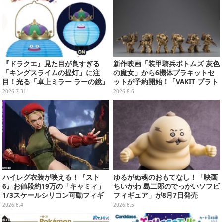
『ドラクエ』見た目が良すぎる
新作映画「装甲騎兵ボトムズ 灰色
「キングスライムの提灯」に注
の魔女」から6機体プラキットセ
目！光る「卓上ミラー ラーの鏡」
ットが予約開始！「VAKIT プラト
ほか6プライズが8月順次展開
ーン」第1弾、各部関節可動仕様
2026.7.31
2026.8.6
ハイレグ衣装が映える！『スト
ゆるがぬ魂のおもてなし！「映画
6』お値段約19万の「キャミィ」
ちいかわ 島二郎のでっかいソフビ
1/3スケールシリコン可動フィギ
フィギュア」が8月7日発売
ュアが圧巻のクオリティ
2026.8.4
2026.8.5