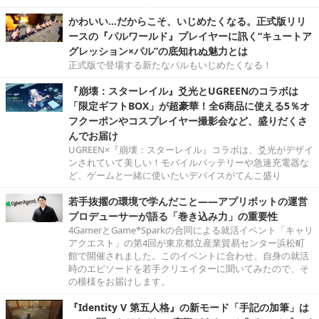
かわいい…だからこそ、いじめたくなる。正式版リリ
ースの『パルワールド』プレイヤーに訊く“キュートア
グレッション×パル”の底知れぬ魅力とは
正式版で登場する新たなパルもいじめたくなる！
『崩壊：スターレイル』爻光とUGREENのコラボは
「限定ギフトBOX」が超豪華！全6商品に使える5％オ
フクーポンやコスプレイヤー撮影会など、盛りだくさ
んでお届け
UGREEN×『崩壊：スターレイル』コラボは、爻光がデザイ
ンされていて美しい！モバイルバッテリーや急速充電器な
ど、ゲームと一緒に使いたいデバイスがてんこ盛り
若手抜擢の環境で学んだこと――アプリボットの運営
プロデューサーが語る「巻き込み力」の重要性
4GamerとGame*Sparkの合同による就活イベント「キャリ
アクエスト」の第4回が東京都立産業貿易センター浜松町
館で開催されました。このイベントに合わせ、自身の就活
時のエピソードを若手クリエイターに聞いてみたので、そ
の模様をお届けします。
『Identity V 第五人格』の新モード「手記の加筆」は