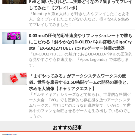
PvEと聞いたけれど……実際どうなの？集まってプレイ
してみた！【プレイレポ】
『Identity V 第五人格』が好きな人やプレイしたことある
人、全くプレイしたことがない人など、様々な4人を集め
てプレイしてみました！
0.03msの圧倒的応答速度やリフレッシュレートで勝ち
にこだわる！鮮やかなQD-OLEDパネル搭載のGigaCry
sta「EX-GDQ271UEL」はFPSゲーマー注目の武器
「EX-GDQ271UEL」の魅力であるQD-OLEDパネルの圧倒的
な見やすさや応答速度を、『Apex Legends』で体感しま
す。
「まずやってみる」がアークシステムワークスの流
儀。世界を席巻する2.5D格闘ゲームの開発の裏側と、
求める人物像【キャリアクエスト】
『ギルティギア』シリーズなどで知られ、世界的な格闘ゲ
ーム大会「EVO」でも圧倒的な存在感を放つアークシステ
ムワークス。同社はどのような組織体制で、いかにして世
界中のファンを熱狂させるゲームを生み出しているのでし
ょうか。
おすすめ記事