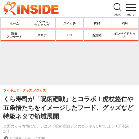
search
menu
アクセス
ホーム
スイッチ
PS5
PS4
ランキング
読者
インサイドちゃ
スマホ
PC
配信者
アンケート
ん
フィギュア・グッズ
グッズ
くら寿司が「呪術廻戦」とコラボ！虎杖悠仁や
五条悟たちをイメージしたフード、グッズなど
特級ネタで領域展開
全国のくら寿司にて、アニメ「呪術廻戦」とのコラボが5月15日より開催決
定！
2026.5.11 Mon 12:25