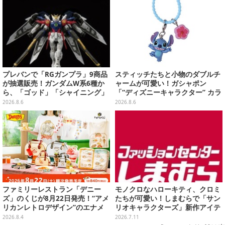
プレバンで「RGガンプラ」9商品
スティッチたちと小物のダブルチ
が抽選販売！ガンダムW系6種か
ャームが可愛い！ガシャポン
ら、「ゴッド」「シャイニング」
「“ディズニーキャラクター” カラ
まで
フルマルチチャーム」が発売
2026.8.6
2026.8.6
ファミリーレストラン「デニー
モノクロなハローキティ、クロミ
ズ」のくじが8月22日発売！“アメ
たちが可愛い！しまむらで「サン
リカンレトロデザイン”のエナメ
リオキャラクターズ」新作アイテ
ルバッグやTシャツなど、日常使
ムが発売、マスコットやポーチ各
2026.8.4
2026.7.11