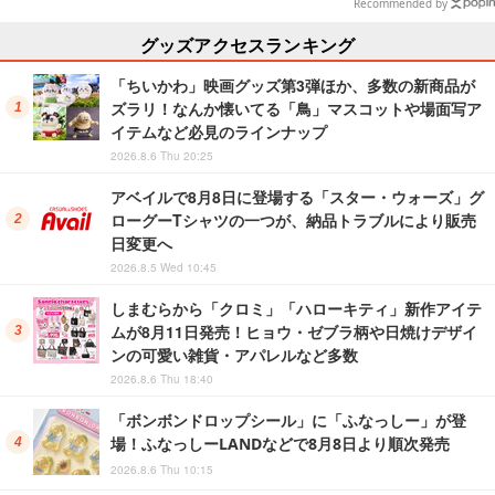
いできるグッズを用意
種ラインナップ
Recommended by
グッズアクセスランキング
「ちいかわ」映画グッズ第3弾ほか、多数の新商品が
ズラリ！なんか懐いてる「鳥」マスコットや場面写ア
イテムなど必見のラインナップ
2026.8.6 Thu 20:25
アベイルで8月8日に登場する「スター・ウォーズ」グ
ローグーTシャツの一つが、納品トラブルにより販売
日変更へ
2026.8.5 Wed 10:45
しまむらから「クロミ」「ハローキティ」新作アイテ
ムが8月11日発売！ヒョウ・ゼブラ柄や日焼けデザイ
ンの可愛い雑貨・アパレルなど多数
2026.8.6 Thu 18:40
「ボンボンドロップシール」に「ふなっしー」が登
場！ふなっしーLANDなどで8月8日より順次発売
2026.8.6 Thu 10:15