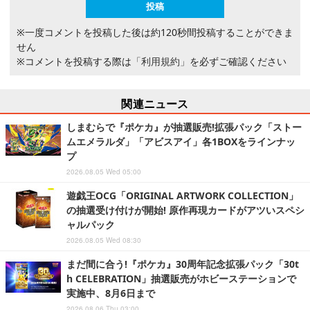
※一度コメントを投稿した後は約120秒間投稿することができま
せん
※コメントを投稿する際は
「利用規約」
を必ずご確認ください
関連ニュース
しまむらで『ポケカ』が抽選販売!拡張パック「ストー
ムエメラルダ」「アビスアイ」各1BOXをラインナッ
プ
2026.08.05 Wed 05:00
遊戯王OCG「ORIGINAL ARTWORK COLLECTION」
の抽選受け付けが開始! 原作再現カードがアツいスペシ
ャルパック
2026.08.05 Wed 08:30
まだ間に合う!『ポケカ』30周年記念拡張パック「30t
h CELEBRATION」抽選販売がホビーステーションで
実施中、8月6日まで
2026.08.06 Thu 03:00