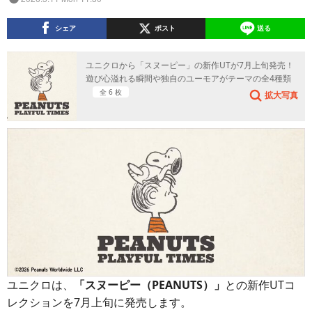
シェア
ポスト
送る
ユニクロから「スヌーピー」の新作UTが7月上旬発売！
遊び心溢れる瞬間や独自のユーモアがテーマの全4種類
全 6 枚
拡大写真
ユニクロは、
「スヌーピー（PEANUTS）」
との新作UTコ
レクションを7月上旬に発売します。