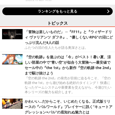
ランキングをもっと見る
トピックス
「冒険は楽しいものだ」 ─『FF11』と『ウィザードリ
ィ ヴァリアンツ ダフネ』、"優しくないRPG"の沼にど
っぷり沈んだ4人の話
ふたつの沼の住人たちが語る奥深さとは。
『空の軌跡』を遊ぶのは「今」がベスト！暑い夏、涼
しい部屋の中で“青い空”が似合う大冒険へ―最安値で
セール中の『the 1st』から新作『空の軌跡 the 2nd』
まで駆け抜けよう
『空の軌跡 the 2nd』の発売が目前に迫る今こそ、『空の
軌跡 the 1st』から遊び始める絶好のタイミング！ 快適に
なったゲームシステムや新要素を交えながら、今遊びたい
本シリーズの魅力を紹介します。
かわいい…だからこそ、いじめたくなる。正式版リリ
ースの『パルワールド』プレイヤーに訊く“キュートア
グレッション×パル”の底知れぬ魅力とは