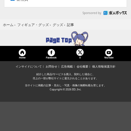
Sponsored by
記事
ホーム
›
フィギュア・グッズ
›
グッズ
›
Home
Facebook
YouTube
X
インサイドについて
お問合せ
広告掲載
会社概要
個人情報保護方針
紹介した商品/サービスを購入、契約した場合に、
売上の一部が弊社サイトに還元されることがあります。
当サイトに掲載の記事・見出し・写真・画像の無断転載を禁じます。
Copyright © 2026 IID, Inc.