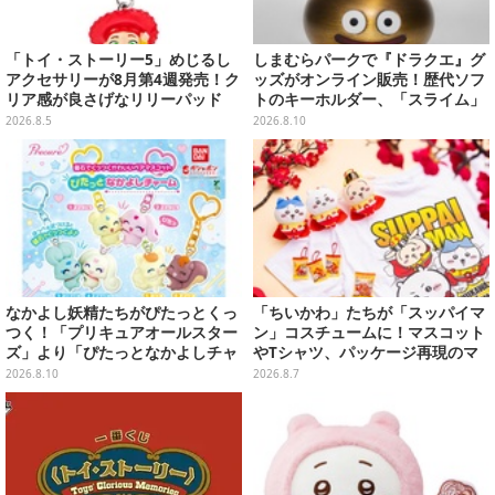
「トイ・ストーリー5」めじるし
しまむらパークで『ドラクエ』グ
アクセサリーが8月第4週発売！ク
ッズがオンライン販売！歴代ソフ
リア感が良さげなリリーパッド
トのキーホルダー、「スライム」
や、ジェシーなど全5種ラインナ
「ロトの剣&盾」などのメタルフ
2026.8.5
2026.8.10
ップ
ィギュアも
なかよし妖精たちがぴたっとくっ
「ちいかわ」たちが「スッパイマ
つく！「プリキュアオールスター
ン」コスチュームに！マスコット
ズ」より「ぴたっとなかよしチャ
やTシャツ、パッケージ再現のマ
ーム」が8月発売
グネットなど全5アイテム
2026.8.10
2026.8.7