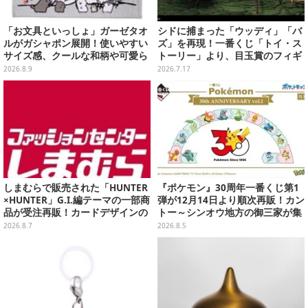
「お文具といっしょ」ガーゼタオ
シドに捕まった「ウッディ」「バ
ルがガシャポン展開！使いやすい
ズ」を再現！一番くじ「トイ・ス
サイズ感、クールな和柄や可愛ら
トーリー」より、目玉賞のフィギ
しいお寿司など全4種
ュアが先行公開
2026.8.9
2026.7.17
しまむらで販売された「HUNTER
『ポケモン』30周年一番くじ第1
×HUNTER」G.I.編テーマの一部商
弾が12月14日より順次再販！カン
品が受注再販！カードデザインの
トー～シンオウ地方の御三家が集
キーホルダーや、キルアたちのセ
まった時計、ぬいぐるみなど記念
2026.8.7
2026.8.5
リフ付ソックスなど
グッズ盛りだくさん