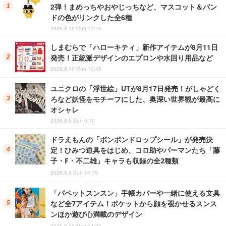
2弾！まめっちやおやじっちなど、マスコット＆バン
ドの色がリンクした全6種
2026.8.10 Mon 12:45
しまむらで「ハローキティ」新作アイテムが8月11日
発売！正統派デザインのエプロンや水回り用品など
2026.8.10 Mon 10:45
ユニクロの「浮世絵」UTが8月17日発売！がしゃどく
ろなど妖怪をモチーフにした、奥深い世界観が最高に
オシャレ
2026.8.9 Sun 0:10
ドラえもんの「ボンボンドロップシール」が発売決
定！ひみつ道具をはじめ、コロ助やパーマンたち「藤
子・F・不二雄」キャラも収録の全2種類
2026.8.9 Sun 14:15
「パペットスンスン」手帳カバーや一緒に使える文具
など全7アイテム！ポケットから顔を覗かせるスンス
ンほか遊び心満載のデザイン
2026.8.10 Mon 14:00