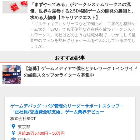
「まずやってみる」がアークシステムワークスの流
儀。世界を席巻する2.5D格闘ゲームの開発の裏側と、
求める人物像【キャリアクエスト】
『ギルティギア』シリーズなどで知られ、世界的な格闘ゲ
ーム大会「EVO」でも圧倒的な存在感を放つアークシステ
ムワークス。同社はどのような組織体制で、いかにして世
界中のファンを熱狂させるゲームを生み出しているのでし
ょうか。
おすすめ記事
【急募】ゲームメディアで僕らとテレワーク！インサイド
の編集スタッフorライターを募集中
ゲームデバッグ・バグ管理のリーダーサポートスタッフ・
「正社員/交通費全額支給」ゲーム業界デビュー
株式会社RIOT
東京都
月給29万5,400円～50万円
正社員