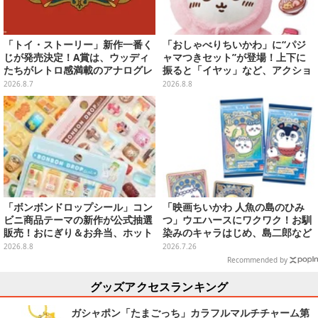
「トイ・ストーリー」新作一番く
「おしゃべりちいかわ」に“パジ
じが発売決定！A賞は、ウッディ
ャマつきセット”が登場！上下に
たちがレトロ感満載のアナログレ
振ると「イヤッ」など、アクショ
コード上を走る姿で立体化
ンに応じて喋ってくれる
2026.8.7
2026.8.8
「ボンボンドロップシール」コン
「映画ちいかわ 人魚の島のひみ
ビニ商品テーマの新作が公式抽選
つ」ウエハースにワクワク！お馴
販売！おにぎり＆お弁当、ホット
染みのキャラはじめ、島二郎など
スナックなど4種セット
セイレーン編カード全22種
2026.8.8
2026.7.26
Recommended by
グッズアクセスランキング
ガシャポン「たまごっち」カラフルマルチチャーム第