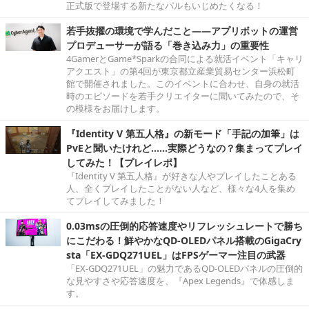
正式版で登場する新たなパルもいじめたくなる！
若手抜擢の環境で学んだこと――アプリボットの運営
プロデューサーが語る「巻き込み力」の重要性
4GamerとGame*Sparkの合同による就活イベント「キャリ
アクエスト」の第4回が東京都立産業貿易センター浜松町
館で開催されました。このイベントに合わせ、自身の就活
時のエピソードを若手クリエイターに聞いてみたので、そ
の模様をお届けします。
『Identity V 第五人格』の新モード「手記の加筆」は
PvEと聞いたけれど……実際どうなの？集まってプレイ
してみた！【プレイレポ】
『Identity V 第五人格』が好きな人やプレイしたことある
人、全くプレイしたことがない人など、様々な4人を集め
てプレイしてみました！
0.03msの圧倒的応答速度やリフレッシュレートで勝ち
にこだわる！鮮やかなQD-OLEDパネル搭載のGigaCry
sta「EX-GDQ271UEL」はFPSゲーマー注目の武器
「EX-GDQ271UEL」の魅力であるQD-OLEDパネルの圧倒的
な見やすさや応答速度を、『Apex Legends』で体感しま
す。