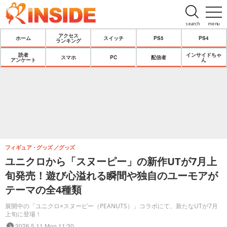
search
menu
アクセス
ホーム
スイッチ
PS5
PS4
ランキング
読者
インサイドちゃ
スマホ
PC
配信者
アンケート
ん
フィギュア・グッズ
グッズ
ユニクロから「スヌーピー」の新作UTが7月上
旬発売！遊び心溢れる瞬間や独自のユーモアが
テーマの全4種類
展開中の「ユニクロ×スヌーピー（PEANUTS）」コラボにて、新たなUTが7月
上旬に登場！
2026.5.11 Mon 11:30