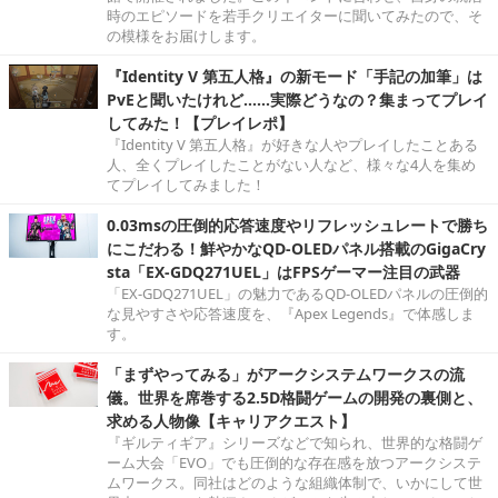
時のエピソードを若手クリエイターに聞いてみたので、そ
の模様をお届けします。
『Identity V 第五人格』の新モード「手記の加筆」は
PvEと聞いたけれど……実際どうなの？集まってプレイ
してみた！【プレイレポ】
『Identity V 第五人格』が好きな人やプレイしたことある
人、全くプレイしたことがない人など、様々な4人を集め
てプレイしてみました！
0.03msの圧倒的応答速度やリフレッシュレートで勝ち
にこだわる！鮮やかなQD-OLEDパネル搭載のGigaCry
sta「EX-GDQ271UEL」はFPSゲーマー注目の武器
「EX-GDQ271UEL」の魅力であるQD-OLEDパネルの圧倒的
な見やすさや応答速度を、『Apex Legends』で体感しま
す。
「まずやってみる」がアークシステムワークスの流
儀。世界を席巻する2.5D格闘ゲームの開発の裏側と、
求める人物像【キャリアクエスト】
『ギルティギア』シリーズなどで知られ、世界的な格闘ゲ
ーム大会「EVO」でも圧倒的な存在感を放つアークシステ
ムワークス。同社はどのような組織体制で、いかにして世