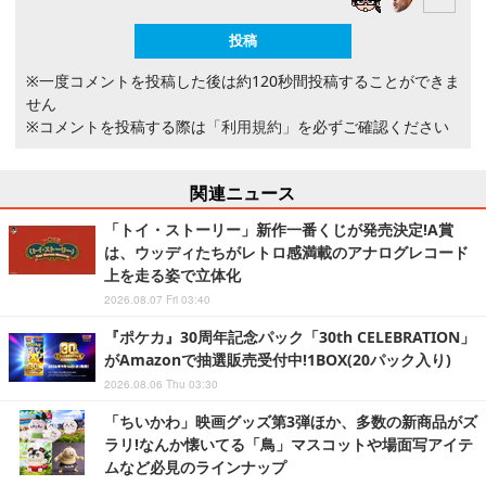
※一度コメントを投稿した後は約120秒間投稿することができま
せん
※コメントを投稿する際は
「利用規約」
を必ずご確認ください
関連ニュース
「トイ・ストーリー」新作一番くじが発売決定!A賞
は、ウッディたちがレトロ感満載のアナログレコード
上を走る姿で立体化
2026.08.07 Fri 03:40
『ポケカ』30周年記念パック「30th CELEBRATION」
がAmazonで抽選販売受付中!1BOX(20パック入り)
2026.08.06 Thu 03:30
「ちいかわ」映画グッズ第3弾ほか、多数の新商品がズ
ラリ!なんか懐いてる「鳥」マスコットや場面写アイテ
ムなど必見のラインナップ