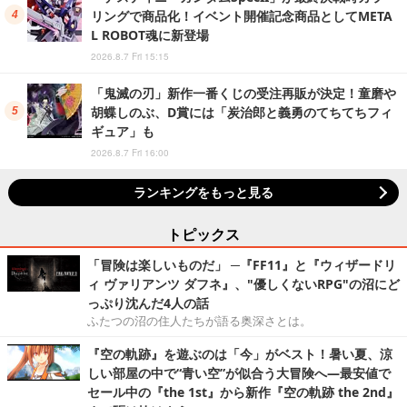
リングで商品化！イベント開催記念商品としてMETA
L ROBOT魂に新登場
2026.8.7 Fri 15:15
「鬼滅の刃」新作一番くじの受注再販が決定！童磨や
胡蝶しのぶ、D賞には「炭治郎と義勇のてちてちフィ
ギュア」も
2026.8.7 Fri 16:00
ランキングをもっと見る
トピックス
「冒険は楽しいものだ」 ─『FF11』と『ウィザードリ
ィ ヴァリアンツ ダフネ』、"優しくないRPG"の沼にど
っぷり沈んだ4人の話
ふたつの沼の住人たちが語る奥深さとは。
『空の軌跡』を遊ぶのは「今」がベスト！暑い夏、涼
しい部屋の中で“青い空”が似合う大冒険へ―最安値で
セール中の『the 1st』から新作『空の軌跡 the 2nd』