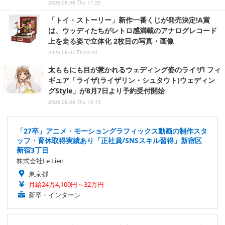
2026.08.06 Thu 11:25
「トイ・ストーリー」新作一番くじが発売決定!A賞
は、ウッディたちがレトロ感満載のアナログレコード
上を走る姿で立体化 2枚目の写真・画像
2026.08.07 Fri 03:40
太ももにも目が惹かれるウェディング姿のライザ! フィ
ギュア「ライザ(ライザリン・シュタウト)ウェディン
グStyle」が8月7日より予約受付開始
2026.08.06 Thu 10:15
「27卒」アニメ・モーショングラフィックス動画の制作スタ
ッフ・育休取得実績あり「正社員/SNSスキル習得」新宿区
新宿3丁目
株式会社Le Lien
東京都
月給24万4,100円～32万円
新卒・インターン