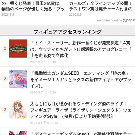
の一番くじ発表！目玉のA賞は、
ガールズ」全ラインナップ公開！
物語のページが優しく光る「ブッ
ラストワン賞は鍵チャーム付きの
クシェイプドライト」
シール帳スペシャルセットを用意
2026.8.3
2026.8.5
Recommended by
フィギュアアクセスランキング
「トイ・ストーリー」新作一番くじが発売決定！A賞
は、ウッディたちがレトロ感満載のアナログレコード
上を走る姿で立体化
2026.8.7 Fri 12:40
「機動戦士ガンダムSEED」エンディング「暁の車」
をイメージ！カガリとラクスの新作フィギュアがプラ
イズに
2026.8.7 Fri 16:20
太ももにも目が惹かれるウェディング姿のライザ！
フィギュア「ライザ（ライザリン・シュタウト）ウェ
ディングStyle」が8月7日より予約受付開始
2026.8.6 Thu 19:15
「デスティニーガンダムSpecII」が最終決戦時カラー