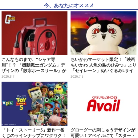
今、あなたにオススメ
こんなものまで、“シャア専
ちいかわマーケット限定！「映画
用”！？ 「機動戦士ガンダム」デ
ちいかわ 人魚の島のひみつ」より
ザインの「散水ホースリール」が
「セイレーン」ぬいぐるみLサイ
予約開始ーあえて存在感を放つ赤
ズが7月24日より予約開始
2026.8.7
2026.7.8
さ
「トイ・ストーリー5」新作一番
グローグーの刺しゅうデザインが
くじのラインナップにワクワク！
可愛い！アベイルにて「スター・