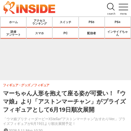
search
menu
アクセス
ホーム
スイッチ
PS5
PS4
ランキング
読者
インサイドちゃ
スマホ
PC
配信者
アンケート
ん
フィギュア・グッズ
フィギュア
マーちゃん人形を抱えて座る姿が可愛い！『ウ
マ娘』より「アストンマーチャン」がプライズ
フィギュアとして6月19日順次展開
「ウマ娘プリティーダービーXStellar“アストンマーチャン”おすわりVer.」プラ
イズフィギュアが6月19日より順次展開予定！
2026.5.11 Mon 10:30