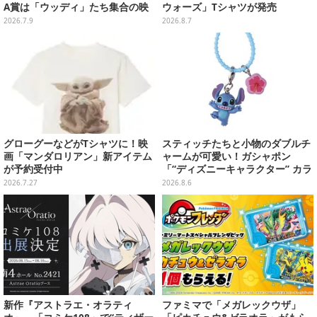
A賞は「ウッディ」たち集合の映
ウォーズ」Tシャツが発売
画記念フィギュア
2026.7.9
2026.8.7
グローグーなどがTシャツに！映
スティッチたちと小物のダブルチ
画「マンダロリアン」新アイテム
ャームが可愛い！ガシャポン
が予約受付中
「“ディズニーキャラクター” カラ
フルマルチチャーム」が発売
2026.7.27
2026.8.6
新作『アストラエ・オラティ
ファミマで「メガレックウザ」