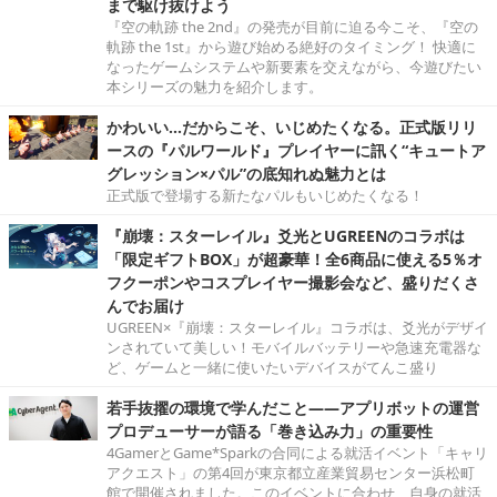
まで駆け抜けよう
『空の軌跡 the 2nd』の発売が目前に迫る今こそ、『空の
軌跡 the 1st』から遊び始める絶好のタイミング！ 快適に
なったゲームシステムや新要素を交えながら、今遊びたい
本シリーズの魅力を紹介します。
かわいい…だからこそ、いじめたくなる。正式版リリ
ースの『パルワールド』プレイヤーに訊く“キュートア
グレッション×パル”の底知れぬ魅力とは
正式版で登場する新たなパルもいじめたくなる！
『崩壊：スターレイル』爻光とUGREENのコラボは
「限定ギフトBOX」が超豪華！全6商品に使える5％オ
フクーポンやコスプレイヤー撮影会など、盛りだくさ
んでお届け
UGREEN×『崩壊：スターレイル』コラボは、爻光がデザイ
ンされていて美しい！モバイルバッテリーや急速充電器な
ど、ゲームと一緒に使いたいデバイスがてんこ盛り
若手抜擢の環境で学んだこと――アプリボットの運営
プロデューサーが語る「巻き込み力」の重要性
4GamerとGame*Sparkの合同による就活イベント「キャリ
アクエスト」の第4回が東京都立産業貿易センター浜松町
館で開催されました。このイベントに合わせ、自身の就活