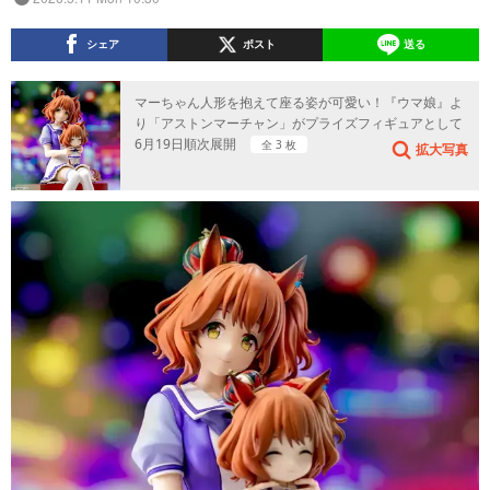
シェア
ポスト
送る
マーちゃん人形を抱えて座る姿が可愛い！『ウマ娘』よ
り「アストンマーチャン」がプライズフィギュアとして
6月19日順次展開
全 3 枚
拡大写真