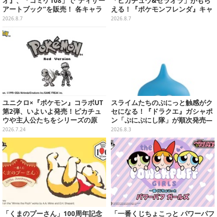
オ』、「コミケ108」で“ティザー
「ピカチュウ&ゼラオラ」がもら
アートブック”を販売！ 各キャラ
える！『ポケモンフレンダ』キャ
のコンセプトなど収録、CBT前に
ンペーンが8月11日開始
2026.8.7
2026.8.7
入手できる
ユニクロ×『ポケモン』コラボUT
スライムたちのぷにっと触感がク
第2弾、いよいよ発売！ピカチュ
セになる！『ドラクエ』ガシャポ
ウや主人公たちをシリーズの原
ン「ぷにぷにし隊」が順次発売―
点、モノクロのゲームドットで表
全4種ではぐれメタルは固め
2026.7.24
2026.8.3
現
「くまのプーさん」100周年記念
「一番くじちょこっと パワーパフ