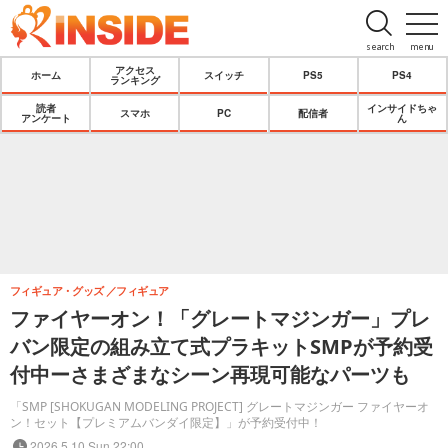
search
menu
アクセス
ホーム
スイッチ
PS5
PS4
ランキング
読者
インサイドちゃ
スマホ
PC
配信者
アンケート
ん
フィギュア・グッズ
フィギュア
ファイヤーオン！「グレートマジンガー」プレ
バン限定の組み立て式プラキットSMPが予約受
付中ーさまざまなシーン再現可能なパーツも
「SMP [SHOKUGAN MODELING PROJECT] グレートマジンガー ファイヤーオ
ン！セット【プレミアムバンダイ限定】」が予約受付中！
2026.5.10 Sun 22:00