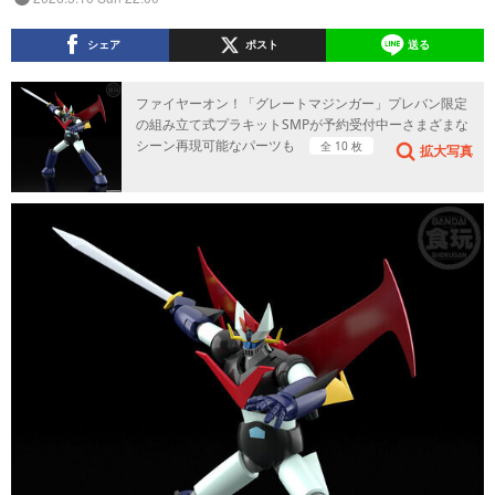
シェア
ポスト
送る
ファイヤーオン！「グレートマジンガー」プレバン限定
の組み立て式プラキットSMPが予約受付中ーさまざまな
シーン再現可能なパーツも
全 10 枚
拡大写真