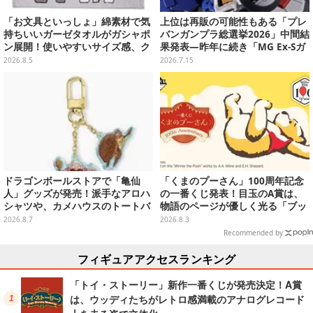
「お文具といっしょ」綿素材で気
上位は再販の可能性もある「プレ
持ちいいガーゼタオルがガシャポ
バンガンプラ総選挙2026」中間結
ン展開！使いやすいサイズ感、ク
果発表―昨年に続き「MG Ex-Sガ
ールな和柄や可愛らしいお寿司な
ンダム/Sガンダム」が強い！TOP
2026.8.5
2026.7.15
ど全4種
20も注目
ドラゴンボールストアで「亀仙
「くまのプーさん」100周年記念
人」グッズが発売！派手なアロハ
の一番くじ発表！目玉のA賞は、
シャツや、カメハウスのトートバ
物語のページが優しく光る「ブッ
ッグなど夏らしいアイテムがズラ
クシェイプドライト」
2026.8.7
2026.8.3
リ
Recommended by
フィギュアアクセスランキング
「トイ・ストーリー」新作一番くじが発売決定！A賞
は、ウッディたちがレトロ感満載のアナログレコード