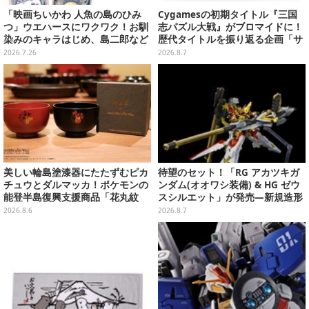
「映画ちいかわ 人魚の島のひみ
Cygamesの初期タイトル『三国
つ」ウエハースにワクワク！お馴
志パズル大戦』がブロマイドに！
染みのキャラはじめ、島二郎など
歴代タイトルを振り返る企画「サ
セイレーン編カード全22種
イゲームス メモリーズ」との連動
2026.7.26
2026.8.7
企画、全20種がコンビニで発売中
美しい輪島塗漆器にたたずむピカ
待望のセット！「RG アカツキガ
チュウとダルマッカ！ポケモンの
ンダム(オオワシ装備) & HG ゼウ
能登半島復興支援商品「花丸紋
スシルエット」が発売―新規造形
椀」が8月8日発売
の股関節強化パーツも付属
2026.8.6
2026.8.7