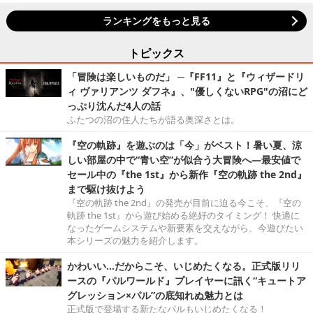
ランキングをもっと見る
トピックス
「冒険は楽しいものだ」 ─『FF11』と『ウィザードリ
ィ ヴァリアンツ ダフネ』、"優しくないRPG"の沼にど
っぷり沈んだ4人の話
ふたつの沼の住人たちが語る奥深さとは。
『空の軌跡』を遊ぶのは「今」がベスト！暑い夏、涼
しい部屋の中で“青い空”が似合う大冒険へ―最安値で
セール中の『the 1st』から新作『空の軌跡 the 2nd』
まで駆け抜けよう
『空の軌跡 the 2nd』の発売が目前に迫る今こそ、『空の
軌跡 the 1st』から遊び始める絶好のタイミング！ 快適に
なったゲームシステムや新要素を交えながら、今遊びたい
本シリーズの魅力を紹介します。
かわいい…だからこそ、いじめたくなる。正式版リリ
ースの『パルワールド』プレイヤーに訊く“キュートア
グレッション×パル”の底知れぬ魅力とは
正式版で登場する新たなパルもいじめたくなる！