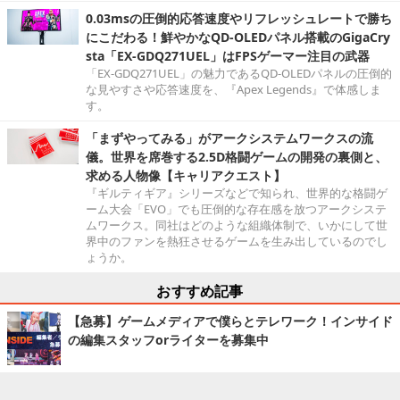
0.03msの圧倒的応答速度やリフレッシュレートで勝ち
にこだわる！鮮やかなQD-OLEDパネル搭載のGigaCry
sta「EX-GDQ271UEL」はFPSゲーマー注目の武器
「EX-GDQ271UEL」の魅力であるQD-OLEDパネルの圧倒的
な見やすさや応答速度を、『Apex Legends』で体感しま
す。
「まずやってみる」がアークシステムワークスの流
儀。世界を席巻する2.5D格闘ゲームの開発の裏側と、
求める人物像【キャリアクエスト】
『ギルティギア』シリーズなどで知られ、世界的な格闘ゲ
ーム大会「EVO」でも圧倒的な存在感を放つアークシステ
ムワークス。同社はどのような組織体制で、いかにして世
界中のファンを熱狂させるゲームを生み出しているのでし
ょうか。
おすすめ記事
【急募】ゲームメディアで僕らとテレワーク！インサイド
の編集スタッフorライターを募集中