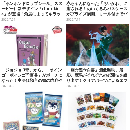
「ボンボンドロップシール」スヌ
赤ちゃんになった「ちいかわ」に
ーピーに新デザイン「churukir
癒される！ぬいぐるみパスケース
a」が登場！角度によってキラッ
がプライズ展開、リール付きでバ
と輝くオーロラ加工の全4種
ッグに付けられる「ハチワレ」
2026.7.31
2026.7.11
「くりまんじゅう」など4種
「ジョジョ 3部」から、「オイン
「幽☆遊☆白書」浦飯幽助、飛
ゴ・ボインゴ予言書」がポーチに
影、蔵馬がそれぞれの必殺技を繰
なった！中身は預言の書の内容や
り出す！クリアパーツによるエフ
アニメ総柄デザインをプリント
ェクト演出で迫力満載
2026.8.6
2026.8.9