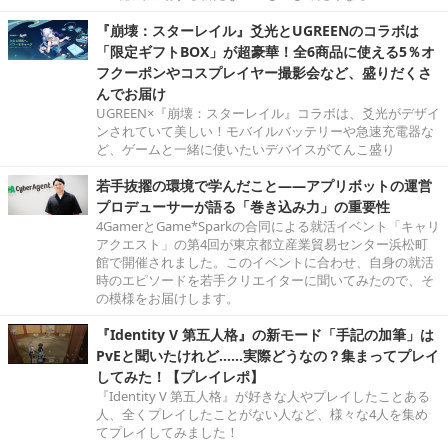
『崩壊：スターレイル』爻光とUGREENのコラボは
「限定ギフトBOX」が超豪華！全6商品に使える5％オ
フクーポンやコスプレイヤー撮影会など、盛りだくさ
んでお届け
UGREEN×『崩壊：スターレイル』コラボは、爻光がデザイ
ンされていて美しい！モバイルバッテリーや急速充電器な
ど、ゲームと一緒に使いたいデバイスがてんこ盛り
若手抜擢の環境で学んだこと――アプリボットの運営
プロデューサーが語る「巻き込み力」の重要性
4GamerとGame*Sparkの合同による就活イベント「キャリ
アクエスト」の第4回が東京都立産業貿易センター浜松町
館で開催されました。このイベントに合わせ、自身の就活
時のエピソードを若手クリエイターに聞いてみたので、そ
の模様をお届けします。
『Identity V 第五人格』の新モード「手記の加筆」は
PvEと聞いたけれど……実際どうなの？集まってプレイ
してみた！【プレイレポ】
『Identity V 第五人格』が好きな人やプレイしたことある
人、全くプレイしたことがない人など、様々な4人を集め
てプレイしてみました！