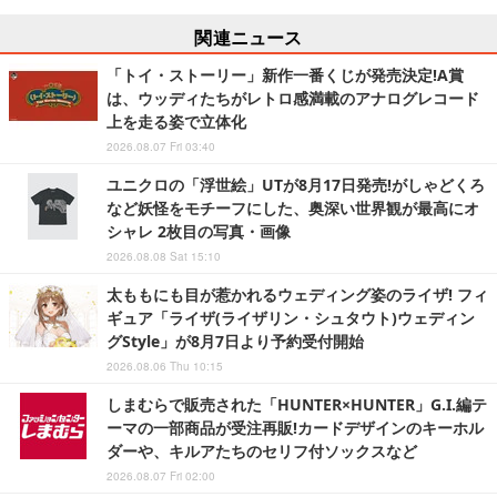
関連ニュース
「トイ・ストーリー」新作一番くじが発売決定!A賞
は、ウッディたちがレトロ感満載のアナログレコード
上を走る姿で立体化
2026.08.07 Fri 03:40
ユニクロの「浮世絵」UTが8月17日発売!がしゃどくろ
など妖怪をモチーフにした、奥深い世界観が最高にオ
シャレ 2枚目の写真・画像
2026.08.08 Sat 15:10
太ももにも目が惹かれるウェディング姿のライザ! フィ
ギュア「ライザ(ライザリン・シュタウト)ウェディン
グStyle」が8月7日より予約受付開始
2026.08.06 Thu 10:15
しまむらで販売された「HUNTER×HUNTER」G.I.編テ
ーマの一部商品が受注再販!カードデザインのキーホル
ダーや、キルアたちのセリフ付ソックスなど
2026.08.07 Fri 02:00