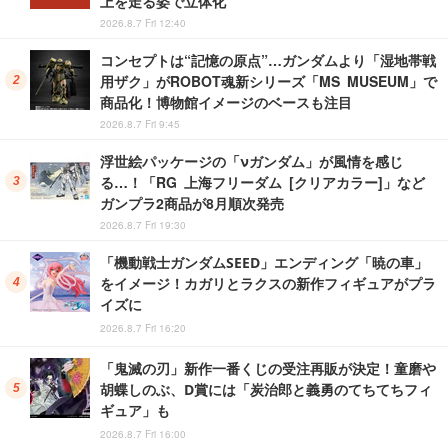
上を走る姿で立体化
2026.8.7 Fri 12:40
コンセプトは“記憶の原点”…ガンダムより「湿地帯戦
用ザク」がROBOT魂新シリーズ「MS MUSEUM」で
商品化！博物館イメージのベースも注目
2026.8.7 Fri 9:45
浮世絵パッケージの「νガンダム」が風情を感じ
る…！「RG 上海フリーダム [クリアカラー]」など
ガンプラ2商品が8月順次発売
2026.8.7 Fri 19:30
「機動戦士ガンダムSEED」エンディング「暁の車」
をイメージ！カガリとラクスの新作フィギュアがプラ
イズに
2026.8.7 Fri 16:20
「鬼滅の刃」新作一番くじの受注再販が決定！童磨や
胡蝶しのぶ、D賞には「炭治郎と義勇のてちてちフィ
ギュア」も
2026.8.7 Fri 16:00