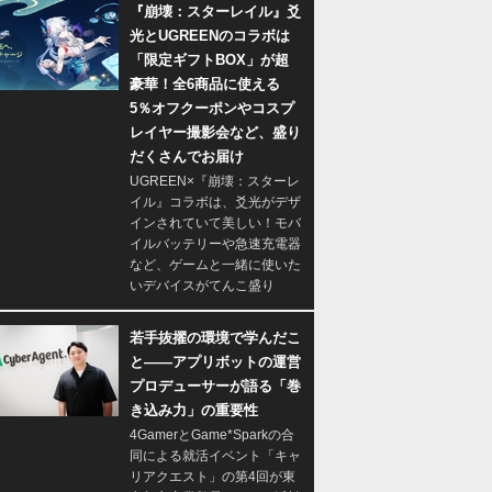
『崩壊：スターレイル』爻
光とUGREENのコラボは
「限定ギフトBOX」が超
豪華！全6商品に使える
5％オフクーポンやコスプ
レイヤー撮影会など、盛り
だくさんでお届け
UGREEN×『崩壊：スターレ
イル』コラボは、爻光がデザ
インされていて美しい！モバ
イルバッテリーや急速充電器
など、ゲームと一緒に使いた
いデバイスがてんこ盛り
若手抜擢の環境で学んだこ
と――アプリボットの運営
プロデューサーが語る「巻
き込み力」の重要性
4GamerとGame*Sparkの合
同による就活イベント「キャ
リアクエスト」の第4回が東