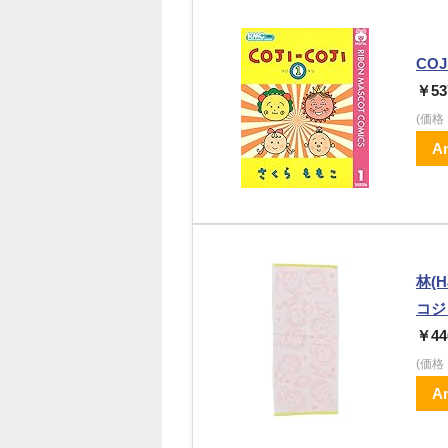
COJ
￥53
(価
A
林(
コジコ
￥44
(価
A