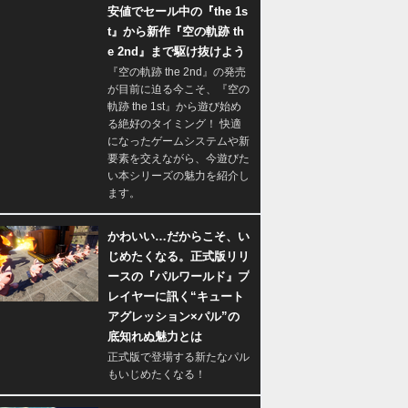
安値でセール中の『the 1s
t』から新作『空の軌跡 th
e 2nd』まで駆け抜けよう
『空の軌跡 the 2nd』の発売
が目前に迫る今こそ、『空の
軌跡 the 1st』から遊び始め
る絶好のタイミング！ 快適
になったゲームシステムや新
要素を交えながら、今遊びた
い本シリーズの魅力を紹介し
ます。
かわいい…だからこそ、い
じめたくなる。正式版リリ
ースの『パルワールド』プ
レイヤーに訊く“キュート
アグレッション×パル”の
底知れぬ魅力とは
正式版で登場する新たなパル
もいじめたくなる！