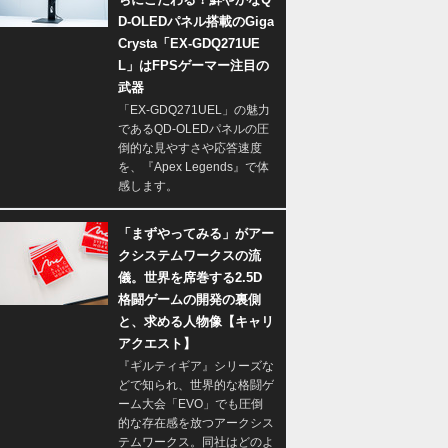
D-OLEDパネル搭載のGiga
Crysta「EX-GDQ271UE
L」はFPSゲーマー注目の
武器
「EX-GDQ271UEL」の魅力
であるQD-OLEDパネルの圧
倒的な見やすさや応答速度
を、『Apex Legends』で体
感します。
「まずやってみる」がアー
クシステムワークスの流
儀。世界を席巻する2.5D
格闘ゲームの開発の裏側
と、求める人物像【キャリ
アクエスト】
『ギルティギア』シリーズな
どで知られ、世界的な格闘ゲ
ーム大会「EVO」でも圧倒
的な存在感を放つアークシス
テムワークス。同社はどのよ