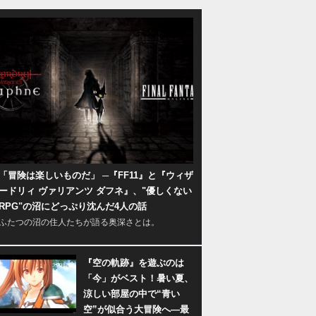
「冒険は楽しいものだ」 ─『FF11』と『ウィザ
ードリィ ヴァリアンツ ダフネ』、"優しくない
RPG"の沼にどっぷり沈んだ4人の話
ふたつの沼の住人たちが語る奥深さとは。
『空の軌跡』を遊ぶのは
「今」がベスト！暑い夏、
涼しい部屋の中で“青い
空”が似合う大冒険へ―最