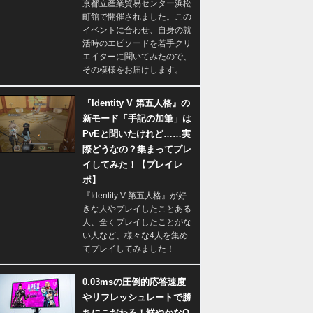
京都立産業貿易センター浜松
町館で開催されました。この
イベントに合わせ、自身の就
活時のエピソードを若手クリ
エイターに聞いてみたので、
その模様をお届けします。
『Identity V 第五人格』の
新モード「手記の加筆」は
PvEと聞いたけれど……実
際どうなの？集まってプレ
イしてみた！【プレイレ
ポ】
『Identity V 第五人格』が好
きな人やプレイしたことある
人、全くプレイしたことがな
い人など、様々な4人を集め
てプレイしてみました！
0.03msの圧倒的応答速度
やリフレッシュレートで勝
ちにこだわる！鮮やかなQ