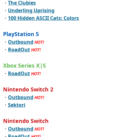
・
The Clubies
・
Underling Uprising
・
100 Hidden ASCII Cats: Colors
PlayStation 5
・
Outbound
HOT!
・
RoadOut
HOT!
Xbox Series X|S
・
RoadOut
HOT!
Nintendo Switch 2
・
Outbound
HOT!
・
Sektori
Nintendo Switch
・
Outbound
HOT!
・
RoadOut
HOT!