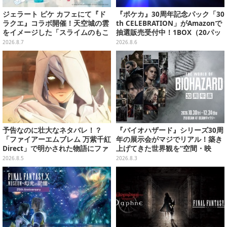
ジェラート ピケ カフェにて『ド
『ポケカ』30周年記念パック「30
ラクエ』コラボ開催！天空城の雲
th CELEBRATION」がAmazonで
をイメージした「スライムのもこ
抽選販売受付中！1BOX（20パッ
もこ天空クレープ」などを提供
ク入り）
2026.8.7
2026.8.6
予告なのに壮大なネタバレ！？
『バイオハザード』シリーズ30周
「ファイアーエムブレム 万紫千紅
年の展示会がマジでリアル！築き
Direct」で明かされた物語にファ
上げてきた世界観を“空間・映
ンも震え上がる
像・造形”で追体験
2026.8.5
2026.8.3