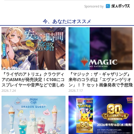
Sponsored by
今、あなたにオススメ
『ライザのアトリエ』クラウディ
『マジック：ザ・ギャザリング』
アのASMRが発売決定！C108にコ
来年のコラボは「エヴァンゲリオ
スプレイヤーや音声などで楽しめ
ン」！？ セット画像発表で予想飛
るブースを出展
び交う
2026.7.24
2026.7.17