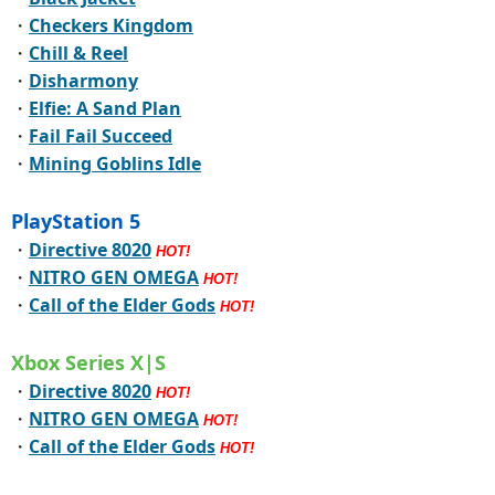
・
Checkers Kingdom
・
Chill & Reel
・
Disharmony
・
Elfie: A Sand Plan
・
Fail Fail Succeed
・
Mining Goblins Idle
PlayStation 5
・
Directive 8020
HOT!
・
NITRO GEN OMEGA
HOT!
・
Call of the Elder Gods
HOT!
Xbox Series X|S
・
Directive 8020
HOT!
・
NITRO GEN OMEGA
HOT!
・
Call of the Elder Gods
HOT!