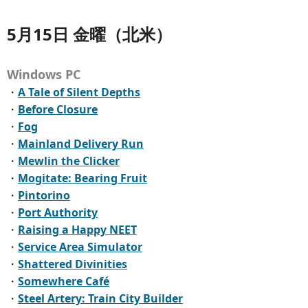
5月15日 金曜（北米）
Windows PC
・
A Tale of Silent Depths
・
Before Closure
・
Fog
・
Mainland Delivery Run
・
Mewlin the Clicker
・
Mogitate: Bearing Fruit
・
Pintorino
・
Port Authority
・
Raising a Happy NEET
・
Service Area Simulator
・
Shattered Divinities
・
Somewhere Café
・
Steel Artery: Train City Builder