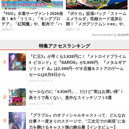
『FGO』水着サーヴァント2026発
『ポケカ』拡張パック「ストーム
表！★5「リリス」「キングプロ
エメラルダ」収録カード追加公
テア」「紅閻魔」や、配布で「ハ
開！「メガグソクムシャex」や、
ベトロット」も―今年は全7騎で
2枚1組で使うスタジアムがさらに
2026.8.1
2026.7.10
お届け
登場
Recommended by
特集アクセスランキング
『仁王3』が早くも3,828円に！『メトロイドプライム
4 ビヨンド』と『SAROS』が2,999円、『メタルギア
ソリッド Δ』は2,499円─ゲオ店舗＆ストアのゲーム
セールは8月8日から
2026.8.8 Sat 8:10
セールなのに「4,936円」、だけど“実はお買い得”！
高そうで高くない、意外なスイッチソフト5選
2026.8.7 Fri 19:00
『グラブル』のオフィシャルキャストって、どんなお
仕事？一度きりのステージで、“三次元での表現”に全
力を懸けるキャスト陣の舞台裏【インタビュー】