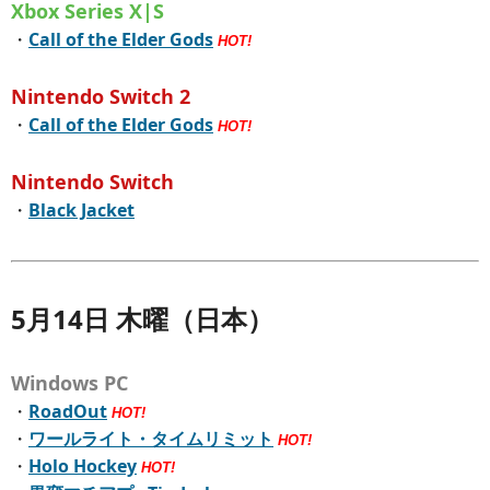
Xbox Series X|S
・
Call of the Elder Gods
HOT!
Nintendo Switch 2
・
Call of the Elder Gods
HOT!
Nintendo Switch
・
Black Jacket
5月14日 木曜（日本）
Windows PC
・
RoadOut
HOT!
・
ワールライト・タイムリミット
HOT!
・
Holo Hockey
HOT!