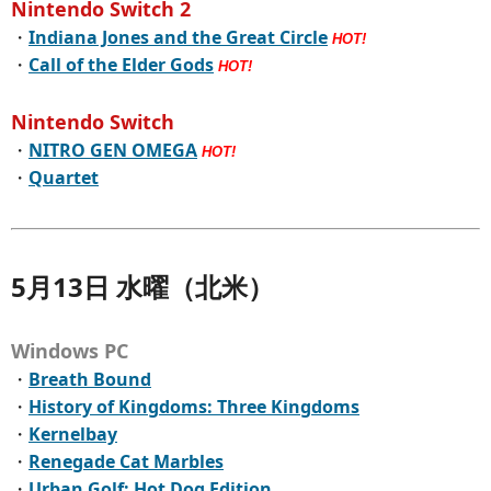
Nintendo Switch 2
・
Indiana Jones and the Great Circle
HOT!
・
Call of the Elder Gods
HOT!
Nintendo Switch
・
NITRO GEN OMEGA
HOT!
・
Quartet
5月13日 水曜（北米）
Windows PC
・
Breath Bound
・
History of Kingdoms: Three Kingdoms
・
Kernelbay
・
Renegade Cat Marbles
・
Urban Golf: Hot Dog Edition