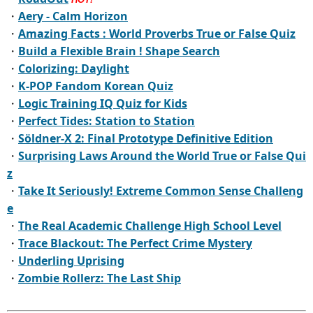
・
Aery - Calm Horizon
・
Amazing Facts : World Proverbs True or False Quiz
・
Build a Flexible Brain ! Shape Search
・
Colorizing: Daylight
・
K-POP Fandom Korean Quiz
・
Logic Training IQ Quiz for Kids
・
Perfect Tides: Station to Station
・
Söldner-X 2: Final Prototype Definitive Edition
・
Surprising Laws Around the World True or False Qui
z
・
Take It Seriously! Extreme Common Sense Challeng
e
・
The Real Academic Challenge High School Level
・
Trace Blackout: The Perfect Crime Mystery
・
Underling Uprising
・
Zombie Rollerz: The Last Ship