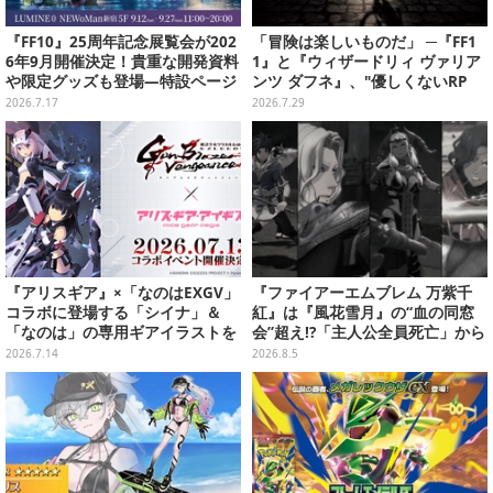
『FF10』25周年記念展覧会が202
「冒険は楽しいものだ」 ─『FF1
6年9月開催決定！貴重な開発資料
1』と『ウィザードリィ ヴァリア
や限定グッズも登場―特設ページ
ンツ ダフネ』、"優しくないRP
では“思い出コメント”募集中
G"の沼にどっぷり沈んだ4人の話
2026.7.17
2026.7.29
『アリスギア』×「なのはEXGV」
『ファイアーエムブレム 万紫千
コラボに登場する「シイナ」＆
紅』は『風花雪月』の“血の同窓
「なのは」の専用ギアイラストを
会”超え!?「主人公全員死亡」から
大公開！ なんと「なのは」は本邦
始まる物語は、様々なシリーズ作
2026.7.14
2026.8.5
初公開！
を想起させる