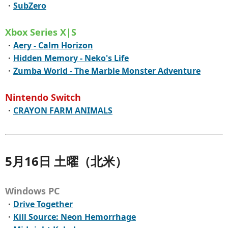
・
SubZero
Xbox Series X|S
・
Aery - Calm Horizon
・
Hidden Memory - Neko's Life
・
Zumba World - The Marble Monster Adventure
Nintendo Switch
・
CRAYON FARM ANIMALS
5月16日 土曜（北米）
Windows PC
・
Drive Together
・
Kill Source: Neon Hemorrhage