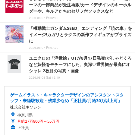
ーマの一部商品が受注再販!カードデザインのキーホル
ダーや、キルアたちのセリフ付ソックスなど
2026.08.07 Fri 02:00
「機動戦士ガンダムSEED」エンディング「暁の車」を
イメージ!カガリとラクスの新作フィギュアがプライズ
に
2026.08.07 Fri 07:20
ユニクロの「浮世絵」UTが8月17日発売!がしゃどくろ
など妖怪をモチーフにした、奥深い世界観が最高にオ
シャレ 2枚目の写真・画像
2026.08.08 Sat 15:10
ゲームイラスト・キャラクターデザインのアシスタントスタ
ッフ・未経験歓迎・残業少なめ「正社員/月給30万以上可」
株式会社キソシン
神奈川県
月給27万800円～55万円
正社員