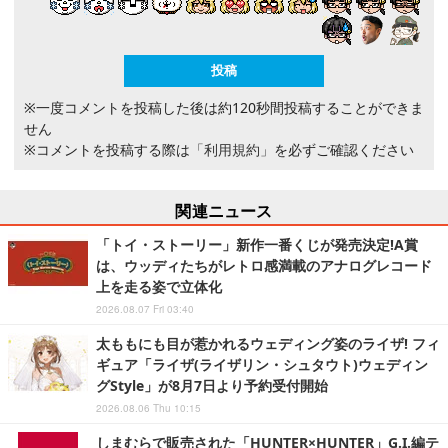
※一度コメントを投稿した後は約120秒間投稿することができま
せん
※コメントを投稿する際は
「利用規約」
を必ずご確認ください
関連ニュース
「トイ・ストーリー」新作一番くじが発売決定!A賞
は、ウッディたちがレトロ感満載のアナログレコード
上を走る姿で立体化
2026.08.07 Fri 03:40
太ももにも目が惹かれるウェディング姿のライザ! フィ
ギュア「ライザ(ライザリン・シュタウト)ウェディン
グStyle」が8月7日より予約受付開始
2026.08.06 Thu 10:15
しまむらで販売された「HUNTER×HUNTER」G.I.編テ