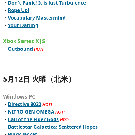
・
Don't Panic! It is Just Turbulence
・
Rope Up!
・
Vocabulary Mastermind
・
Your Darling
Xbox Series X|S
・
Outbound
HOT!
5月12日 火曜（北米）
Windows PC
・
Directive 8020
HOT!
・
NITRO GEN OMEGA
HOT!
・
Call of the Elder Gods
HOT!
・
Battlestar Galactica: Scattered Hopes
・
Black Jacket