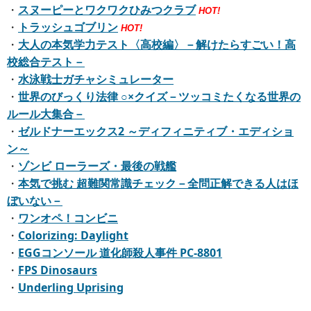
・
スヌーピーとワクワクひみつクラブ
HOT!
・
トラッシュゴブリン
HOT!
・
大人の本気学力テスト〈高校編〉－解けたらすごい！高
校総合テスト－
・
水泳戦士ガチャシミュレーター
・
世界のびっくり法律 ○×クイズ－ツッコミたくなる世界の
ルール大集合－
・
ゼルドナーエックス2 ～ディフィニティブ・エディショ
ン～
・
ゾンビ ローラーズ・最後の戦艦
・
本気で挑む 超難関常識チェック－全問正解できる人はほ
ぼいない－
・
ワンオペ！コンビニ
・
Colorizing: Daylight
・
EGGコンソール 道化師殺人事件 PC-8801
・
FPS Dinosaurs
・
Underling Uprising