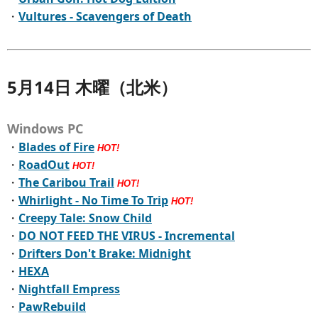
・
Vultures - Scavengers of Death
5月14日 木曜（北米）
Windows PC
・
Blades of Fire
HOT!
・
RoadOut
HOT!
・
The Caribou Trail
HOT!
・
Whirlight - No Time To Trip
HOT!
・
Creepy Tale: Snow Child
・
DO NOT FEED THE VIRUS - Incremental
・
Drifters Don't Brake: Midnight
・
HEXA
・
Nightfall Empress
・
PawRebuild