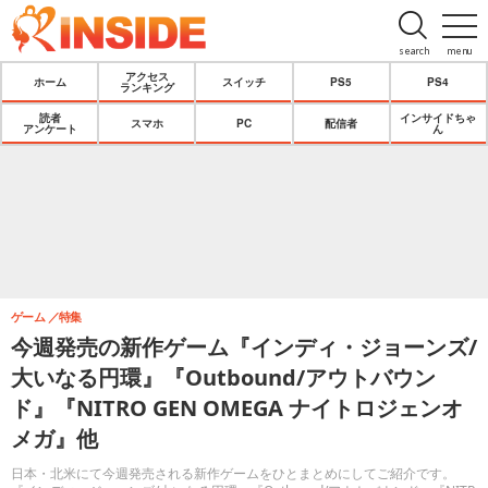
search
menu
アクセス
ホーム
スイッチ
PS5
PS4
ランキング
読者
インサイドちゃ
スマホ
PC
配信者
アンケート
ん
ゲーム
特集
今週発売の新作ゲーム『インディ・ジョーンズ/
大いなる円環』『Outbound/アウトバウン
ド』『NITRO GEN OMEGA ナイトロジェンオ
メガ』他
日本・北米にて今週発売される新作ゲームをひとまとめにしてご紹介です。