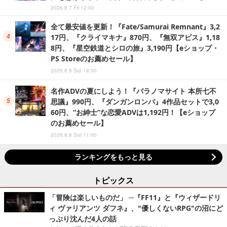
2026.8.7 Fri 12:00
全て最安値を更新！『Fate/Samurai Remnant』3,2
17円、『クライマキナ』870円、『無双アビス』1,18
8円、『星空鉄道とシロの旅』3,190円【eショップ・
PS Storeのお薦めセール】
2026.8.8 Sat 18:00
名作ADVの夏にしよう！『パラノマサイト 本所七不
思議』990円、『ダンガンロンパ』4作品セットで3,0
60円、“お紳士”な恋愛ADVは1,192円！【eショップ
のお薦めセール】
2026.8.8 Sat 11:00
ランキングをもっと見る
トピックス
「冒険は楽しいものだ」 ─『FF11』と『ウィザードリ
ィ ヴァリアンツ ダフネ』、"優しくないRPG"の沼にど
っぷり沈んだ4人の話