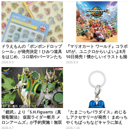
ナップ
ドラえもんの「ボンボンドロップ
『マリオカート ワールド』コラボ
シール」が発売決定！ひみつ道具
UTが、ユニクロからいよいよ8月
をはじめ、コロ助やパーマンたち
10日発売！懐かしいイラストも揃
「藤子・F・不二雄」キャラも収
えた全12種類
2026.8.9
2026.8.9
録の全2種類
「鎧武」より「S.H.Figuarts（真
「たまごっちパラダイス」めじる
骨彫製法） 仮面ライダー斬月 メ
しアクセサリーが発売！ まめっち
ロンアームズ」が予約実施！無双
やくちぱっちなどキャラに加え
セイバー、メロンディフェンダー
て、本体デザイン含む全10種
2026.8.7
2026.7.26