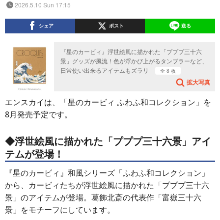
2026.5.10 Sun 17:15
シェア
ポスト
送る
『星のカービィ』浮世絵風に描かれた「プププ三十六
景」グッズが風流！色が浮かび上がるタンブラーなど、
日常使い出来るアイテムもズラリ
全 8 枚
拡大写真
エンスカイは、「星のカービィ ふわふ和コレクション」を
8月発売予定です。
◆浮世絵風に描かれた「プププ三十六景」アイ
テムが登場！
『星のカービィ』和風シリーズ「ふわふ和コレクション」
から、カービィたちが浮世絵風に描かれた「プププ三十六
景」のアイテムが登場。葛飾北斎の代表作「富嶽三十六
景」をモチーフにしています。