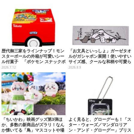
が付属
歴代御三家をラインナップ！モン
「お文具といっしょ」ガーゼタオ
スターボールの外箱が可愛いシー
ルがガシャポン展開！使いやすい
ル付菓子 「ポケモン スナックボ
サイズ感、クールな和柄や可愛ら
ックス」が7月13日発売
しいお寿司など全4種
2026.7.12
2026.8.9
「ちいかわ」映画グッズ第3弾ほ
よく見ると、グローグーも！「ス
か、多数の新商品がズラリ！なん
ター・ウォーズ／マンダロリア
か懐いてる「鳥」マスコットや場
ン・アンド・グローグー」ブリス