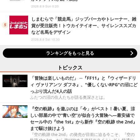
2026.8.9 Sun 0:20
しまむらで「競走馬」ジップパーカやトレーナー、雑
貨が受注販売！トウカイテイオー、サイレンススズカ
など名馬をデザイン
2026.8.8 Sat 10:30
ランキングをもっと見る
トピックス
「冒険は楽しいものだ」 ─『FF11』と『ウィザードリ
ィ ヴァリアンツ ダフネ』、"優しくないRPG"の沼にど
っぷり沈んだ4人の話
ふたつの沼の住人たちが語る奥深さとは。
『空の軌跡』を遊ぶのは「今」がベスト！暑い夏、涼
しい部屋の中で“青い空”が似合う大冒険へ―最安値で
セール中の『the 1st』から新作『空の軌跡 the 2nd』
まで駆け抜けよう
『空の軌跡 the 2nd』の発売が目前に迫る今こそ、『空の
軌跡 the 1st』から遊び始める絶好のタイミング！ 快適に