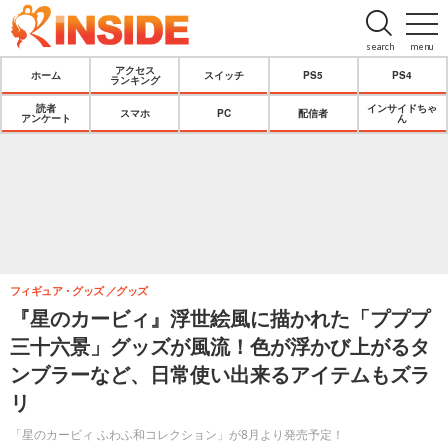
search
menu
アクセス
ホーム
スイッチ
PS5
PS4
ランキング
読者
インサイドちゃ
スマホ
PC
配信者
アンケート
ん
フィギュア・グッズ
グッズ
『星のカービィ』浮世絵風に描かれた「プププ
三十六景」グッズが風流！色が浮かび上がるタ
ンブラーなど、日常使い出来るアイテムもズラ
リ
「星のカービィ ふわふ和コレクション」が8月より発売予定！