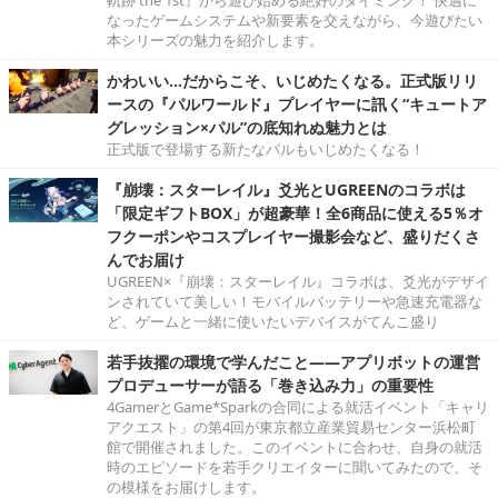
なったゲームシステムや新要素を交えながら、今遊びたい
本シリーズの魅力を紹介します。
かわいい…だからこそ、いじめたくなる。正式版リリ
ースの『パルワールド』プレイヤーに訊く“キュートア
グレッション×パル”の底知れぬ魅力とは
正式版で登場する新たなパルもいじめたくなる！
『崩壊：スターレイル』爻光とUGREENのコラボは
「限定ギフトBOX」が超豪華！全6商品に使える5％オ
フクーポンやコスプレイヤー撮影会など、盛りだくさ
んでお届け
UGREEN×『崩壊：スターレイル』コラボは、爻光がデザイ
ンされていて美しい！モバイルバッテリーや急速充電器な
ど、ゲームと一緒に使いたいデバイスがてんこ盛り
若手抜擢の環境で学んだこと――アプリボットの運営
プロデューサーが語る「巻き込み力」の重要性
4GamerとGame*Sparkの合同による就活イベント「キャリ
アクエスト」の第4回が東京都立産業貿易センター浜松町
館で開催されました。このイベントに合わせ、自身の就活
時のエピソードを若手クリエイターに聞いてみたので、そ
の模様をお届けします。