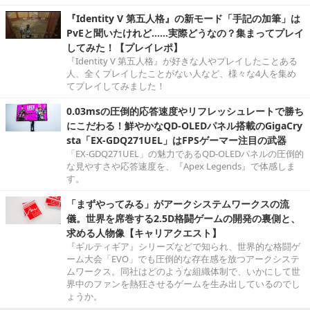
『Identity V 第五人格』の新モード「手記の加筆」は
PvEと聞いたけれど……実際どうなの？集まってプレイ
してみた！【プレイレポ】
『Identity V 第五人格』が好きな人やプレイしたことある
人、全くプレイしたことがない人など、様々な4人を集め
てプレイしてみました！
0.03msの圧倒的応答速度やリフレッシュレートで勝ち
にこだわる！鮮やかなQD-OLEDパネル搭載のGigaCry
sta「EX-GDQ271UEL」はFPSゲーマー注目の武器
「EX-GDQ271UEL」の魅力であるQD-OLEDパネルの圧倒的
な見やすさや応答速度を、『Apex Legends』で体感しま
す。
「まずやってみる」がアークシステムワークスの流
儀。世界を席巻する2.5D格闘ゲームの開発の裏側と、
求める人物像【キャリアクエスト】
『ギルティギア』シリーズなどで知られ、世界的な格闘ゲ
ーム大会「EVO」でも圧倒的な存在感を放つアークシステ
ムワークス。同社はどのような組織体制で、いかにして世
界中のファンを熱狂させるゲームを生み出しているのでし
ょうか。