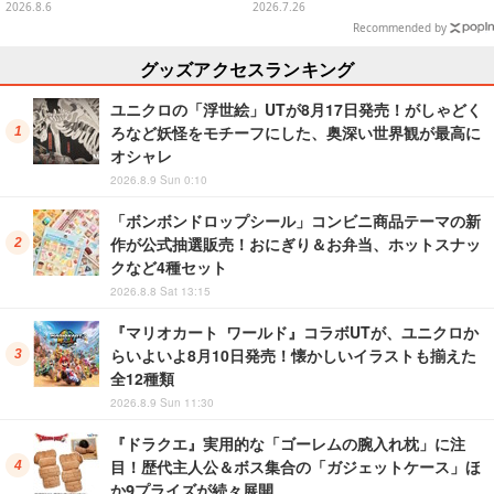
面写アイテムなど必見のラインナ
ターチャームコレクションがガシ
2026.8.6
2026.7.26
ップ
ャポンに登場
Recommended by
グッズアクセスランキング
ユニクロの「浮世絵」UTが8月17日発売！がしゃどく
ろなど妖怪をモチーフにした、奥深い世界観が最高に
オシャレ
2026.8.9 Sun 0:10
「ボンボンドロップシール」コンビニ商品テーマの新
作が公式抽選販売！おにぎり＆お弁当、ホットスナッ
クなど4種セット
2026.8.8 Sat 13:15
『マリオカート ワールド』コラボUTが、ユニクロか
らいよいよ8月10日発売！懐かしいイラストも揃えた
全12種類
2026.8.9 Sun 11:30
『ドラクエ』実用的な「ゴーレムの腕入れ枕」に注
目！歴代主人公＆ボス集合の「ガジェットケース」ほ
か9プライズが続々展開