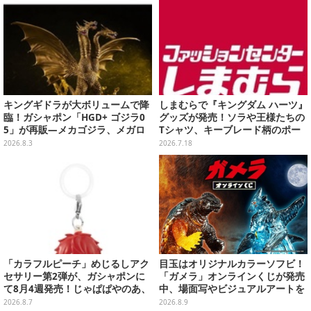
キングギドラが大ボリュームで降
しまむらで『キングダム ハーツ』
臨！ガシャポン「HGD+ ゴジラ0
グッズが発売！ソラや王様たちの
5」が再販―メカゴジラ、メガロ
Tシャツ、キーブレード柄のポー
なども揃った全4種
チなど幅広いデザイン
2026.8.3
2026.7.18
「カラフルピーチ」めじるしアク
目玉はオリジナルカラーソフビ！
セサリー第2弾が、ガシャポンに
「ガメラ」オンラインくじが発売
て8月4週発売！じゃぱぱやのあ、
中、場面写やビジュアルアートを
シヴァたちメンバー11名分ライン
使用した豪華賞品をラインナップ
2026.8.7
2026.8.9