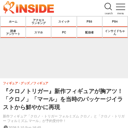
search
menu
アクセス
ホーム
スイッチ
PS5
PS4
ランキング
読者
インサイドちゃ
スマホ
PC
配信者
アンケート
ん
フィギュア・グッズ
フィギュア
『クロノトリガー』新作フィギュアが胸アツ！
「クロノ」「マール」を当時のパッケージイラ
ストから鮮やかに再現
新作フィギュア「クロノ・トリガー フォルミズム クロノ」と「クロノ・トリガ
ー フォルミズム マール」が予約受付中！
2026.5.10 Sun 16:45