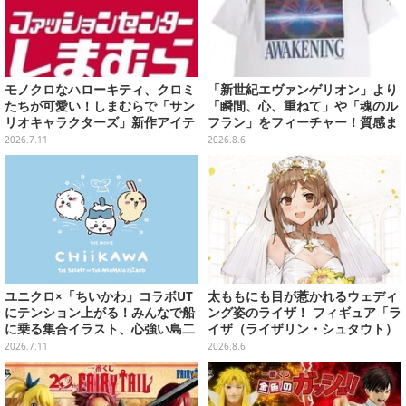
モノクロなハローキティ、クロミ
「新世紀エヴァンゲリオン」より
たちが可愛い！しまむらで「サン
「瞬間、心、重ねて」や「魂のル
リオキャラクターズ」新作アイテ
フラン」をフィーチャー！質感ま
ムが発売、マスコットやポーチ各
でこだわった高級Tシャツが8月7
2026.7.11
2026.8.6
種ラインナップ
日発売
ユニクロ×「ちいかわ」コラボUT
太ももにも目が惹かれるウェディ
にテンション上がる！みんなで船
ング姿のライザ！ フィギュア「ラ
に乗る集合イラスト、心強い島二
イザ（ライザリン・シュタウト）
郎など映画を記念した特別コレク
ウェディングStyle」が8月7日よ
2026.7.11
2026.8.6
ション
り予約受付開始