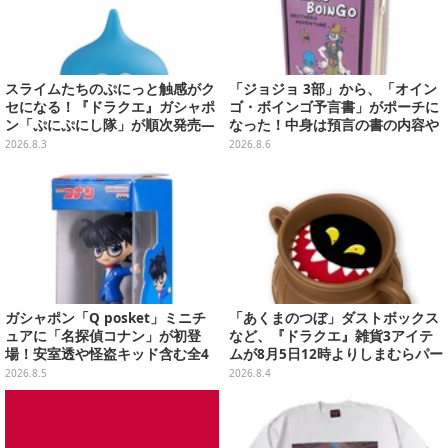
スライムたちのぷにっと触感がク
「ジョジョ 3部」から、「オイン
セになる！『ドラクエ』ガシャポ
ゴ・ボインゴ予言書」がポーチに
ン「ぷにぷにし隊」が順次発売―
なった！中身は預言の書の内容や
全4種ではぐれメタルは固め
アニメ総柄デザインをプリント
2026.8.3
2026.8.6
ガシャポン「Q posket」ミニチ
「あくまのつぼ」ダストボックス
ュアに「名探偵コナン」が初登
など、『ドラクエ』雑貨3アイテ
場！安室透や怪盗キッド含む全4
ムが8月5日12時よりしまむらパー
種、パッケージをもとに裏面まで
ク（オンラインストア）にて販
2026.8.5
2026.8.4
可愛くデザイン
売！