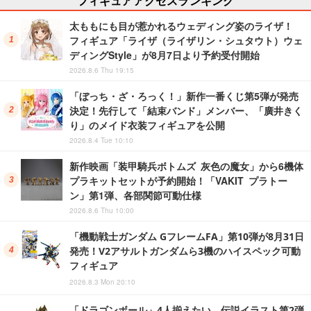
太ももにも目が惹かれるウェディング姿のライザ！
フィギュア「ライザ（ライザリン・シュタウト）ウェ
ディングStyle」が8月7日より予約受付開始
2026.8.6 Thu 19:15
「ぼっち・ざ・ろっく！」新作一番くじ第5弾が発売
決定！先行して「結束バンド」メンバー、「廣井きく
り」のメイド衣装フィギュアを公開
2026.8.4 Tue 10:10
新作映画「装甲騎兵ボトムズ 灰色の魔女」から6機体
プラキットセットが予約開始！「VAKIT プラトー
ン」第1弾、各部関節可動仕様
2026.8.6 Thu 10:00
「機動戦士ガンダム GフレームFA」第10弾が8月31日
発売！V2アサルトガンダムら3機のハイスペック可動
フィギュア
2026.8.3 Mon 20:10
「ドラゴンボール」4人揃えたい、伝説イラスト第2弾