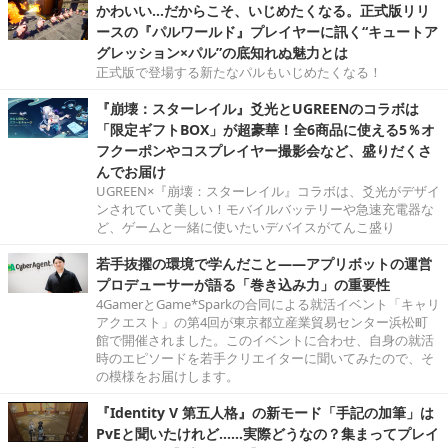
かわいい…だからこそ、いじめたくなる。正式版リリ
ースの『パルワールド』プレイヤーに訊く“キュートア
グレッション×パル”の底知れぬ魅力とは
正式版で登場する新たなパルもいじめたくなる！
『崩壊：スターレイル』爻光とUGREENのコラボは
「限定ギフトBOX」が超豪華！全6商品に使える5％オ
フクーポンやコスプレイヤー撮影会など、盛りだくさ
んでお届け
UGREEN×『崩壊：スターレイル』コラボは、爻光がデザイ
ンされていて美しい！モバイルバッテリーや急速充電器な
ど、ゲームと一緒に使いたいデバイスがてんこ盛り
若手抜擢の環境で学んだこと――アプリボットの運営
プロデューサーが語る「巻き込み力」の重要性
4GamerとGame*Sparkの合同による就活イベント「キャリ
アクエスト」の第4回が東京都立産業貿易センター浜松町
館で開催されました。このイベントに合わせ、自身の就活
時のエピソードを若手クリエイターに聞いてみたので、そ
の模様をお届けします。
『Identity V 第五人格』の新モード「手記の加筆」は
PvEと聞いたけれど……実際どうなの？集まってプレイ