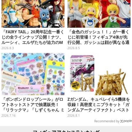
「FAIRY TAIL」20周年記念一番く
「金色のガッシュ！！」が一番く
じの全ラインナップ公開！ナツ、
じに初登場！フィギュア4体が先
ルーシィ、エルザたちが迫力のM
行公開、ガッシュは顔が異なる通
ASTERLISEで初登場
常/ザケルver.の2種
2026.8.3
2026.8.5
「ボンボンドロップシール」がロ
Zガンダム、キュベレイら5機体を
フトネットストアで抽選販売！
収録！高密度ミニプラキット「ガ
「リラックマ」「しずくちゃん ミ
ンダムアーティファクト」ベスト
ニ」など全12種をラインナップ
セレクションが10月発売
2026.7.16
2026.8.1
Recommended by
フィギュアアクセスランキング