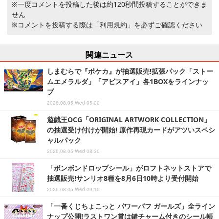
※一度コメントを投稿した後は約120秒間投稿することができま
せん
※コメントを投稿する際は
「利用規約」
を必ずご確認ください
関連ニュース
しまむらで『ポケカ』が抽選販売!拡張パック「ストー
ムエメラルダ」「アビスアイ」各1BOXをラインナッ
プ
2026.08.05 Wed 05:00
遊戯王OCG「ORIGINAL ARTWORK COLLECTION」
の抽選受け付けが開始! 原作再現カードがアツいスペシ
ャルパック
2026.08.05 Wed 08:30
「ボンボンドロップシール」がロフトネットストアで
抽選販売!サンリオ8種を8月6日10時より受付開始
2026.08.05 Wed 09:15
「一番くじちょこっと パワーパフ ガールズ」全ライン
ナップ公開!ラストワン賞は鍵チャーム付きのシール帳