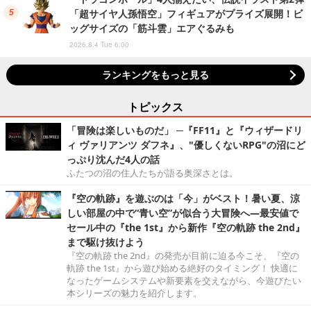
「超サイヤ人孫悟空」フィギュアがプライズ展開！ビ
ッグサイズの「筋斗雲」エアぐるみも
2026.8.4 Tue 6:00
ランキングをもっと見る
トピックス
「冒険は楽しいものだ」 ─『FF11』と『ウィザードリ
ィ ヴァリアンツ ダフネ』、"優しくないRPG"の沼にど
っぷり沈んだ4人の話
ふたつの沼の住人たちが語る奥深さとは。
『空の軌跡』を遊ぶのは「今」がベスト！暑い夏、涼
しい部屋の中で“青い空”が似合う大冒険へ―最安値で
セール中の『the 1st』から新作『空の軌跡 the 2nd』
まで駆け抜けよう
『空の軌跡 the 2nd』の発売が目前に迫る今こそ、『空の
軌跡 the 1st』から遊び始める絶好のタイミング！ 快適に
なったゲームシステムや新要素を交えながら、今遊びたい
本シリーズの魅力を紹介します。