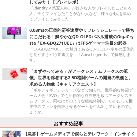
してみた！【プレイレポ】
『Identity V 第五人格』が好きな人やプレイしたことある
人、全くプレイしたことがない人など、様々な4人を集め
てプレイしてみました！
0.03msの圧倒的応答速度やリフレッシュレートで勝ち
にこだわる！鮮やかなQD-OLEDパネル搭載のGigaCry
sta「EX-GDQ271UEL」はFPSゲーマー注目の武器
「EX-GDQ271UEL」の魅力であるQD-OLEDパネルの圧倒的
な見やすさや応答速度を、『Apex Legends』で体感しま
す。
「まずやってみる」がアークシステムワークスの流
儀。世界を席巻する2.5D格闘ゲームの開発の裏側と、
求める人物像【キャリアクエスト】
『ギルティギア』シリーズなどで知られ、世界的な格闘ゲ
ーム大会「EVO」でも圧倒的な存在感を放つアークシステ
ムワークス。同社はどのような組織体制で、いかにして世
界中のファンを熱狂させるゲームを生み出しているのでし
ょうか。
おすすめ記事
【急募】ゲームメディアで僕らとテレワーク！インサイド