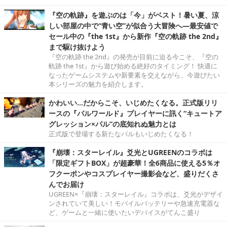
『空の軌跡』を遊ぶのは「今」がベスト！暑い夏、涼
しい部屋の中で“青い空”が似合う大冒険へ―最安値で
セール中の『the 1st』から新作『空の軌跡 the 2nd』
まで駆け抜けよう
『空の軌跡 the 2nd』の発売が目前に迫る今こそ、『空の
軌跡 the 1st』から遊び始める絶好のタイミング！ 快適に
なったゲームシステムや新要素を交えながら、今遊びたい
本シリーズの魅力を紹介します。
かわいい…だからこそ、いじめたくなる。正式版リリ
ースの『パルワールド』プレイヤーに訊く“キュートア
グレッション×パル”の底知れぬ魅力とは
正式版で登場する新たなパルもいじめたくなる！
『崩壊：スターレイル』爻光とUGREENのコラボは
「限定ギフトBOX」が超豪華！全6商品に使える5％オ
フクーポンやコスプレイヤー撮影会など、盛りだくさ
んでお届け
UGREEN×『崩壊：スターレイル』コラボは、爻光がデザイ
ンされていて美しい！モバイルバッテリーや急速充電器な
ど、ゲームと一緒に使いたいデバイスがてんこ盛り