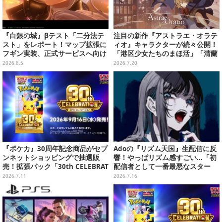
『白銀の城』βテスト「二分法テ
注目の新作『アストラエ・オラテ
スト」をレポート！マップ拡張に
ィオ』キャラクターが続々公開！
フギン実装、正式サービスへ向け
「港区少女たちのまほ活」「清蘭
た進化を要チェック
同友会」など公式Xでお披露目の
2026.8.5
2026.7.20
キャラクターをまとめてお届け
『ポケカ』30周年記念商品がセブ
Adoの『リズム天国』生配信に反
ンネットショッピングで抽選販
響！やっぱリズム感すごい…「初
売！拡張パック「30th CELEBRAT
配信者として一番最悪なスター
ION」と「エーフィ・ブラッキー
ト」と語るおちゃめなミスも？
2026.7.11
2026.7.16
セット」が対象