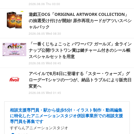
2026.08.06 Thu 03:00
遊戯王OCG「ORIGINAL ARTWORK COLLECTION」
の抽選受け付けが開始! 原作再現カードがアツいスペシ
ャルパック
2026.08.05 Wed 08:30
「一番くじちょこっと パワーパフ ガールズ」全ライン
ナップ公開!ラストワン賞は鍵チャーム付きのシール帳
スペシャルセットを用意
2026.08.05 Wed 09:45
アベイルで8月8日に登場する「スター・ウォーズ」グ
ローグーTシャツの一つが、納品トラブルにより販売日
変更へ
2026.08.05 Wed 01:45
相談支援専門員・駅から徒歩5分!・イラスト制作・動画編集
に特化したアニメーションスタジオ併設事業所での相談支援
専門員を募集です
すずらんアニメーションスタジオ