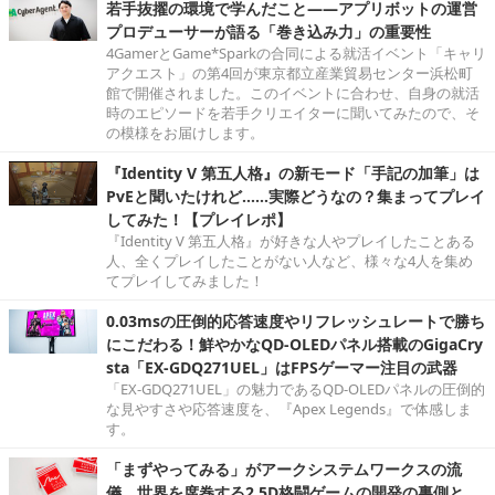
若手抜擢の環境で学んだこと――アプリボットの運営
プロデューサーが語る「巻き込み力」の重要性
4GamerとGame*Sparkの合同による就活イベント「キャリ
アクエスト」の第4回が東京都立産業貿易センター浜松町
館で開催されました。このイベントに合わせ、自身の就活
時のエピソードを若手クリエイターに聞いてみたので、そ
の模様をお届けします。
『Identity V 第五人格』の新モード「手記の加筆」は
PvEと聞いたけれど……実際どうなの？集まってプレイ
してみた！【プレイレポ】
『Identity V 第五人格』が好きな人やプレイしたことある
人、全くプレイしたことがない人など、様々な4人を集め
てプレイしてみました！
0.03msの圧倒的応答速度やリフレッシュレートで勝ち
にこだわる！鮮やかなQD-OLEDパネル搭載のGigaCry
sta「EX-GDQ271UEL」はFPSゲーマー注目の武器
「EX-GDQ271UEL」の魅力であるQD-OLEDパネルの圧倒的
な見やすさや応答速度を、『Apex Legends』で体感しま
す。
「まずやってみる」がアークシステムワークスの流
儀。世界を席巻する2.5D格闘ゲームの開発の裏側と、