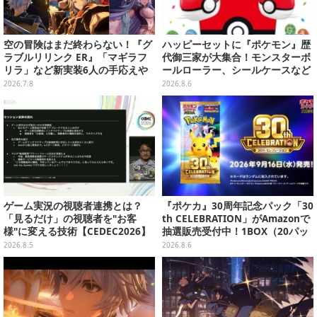
空の冒険はまだ終わらない！『グ
ハッピーセットに『ポケモン』歴
ラブルリリンク ER』「マギラフ
代御三家が大集合！モンスターボ
リラ」など新実装6人の手応えや
ールローラー、シールケースなど
新要素の数々を一挙体験─シエ
全12種
2026.7.8
2026.8.6
テ・ソーンとの対決は激戦極まる
【プレイレポ】
ゲーム実況の視聴者連携とは？
『ポケカ』30周年記念パック「30
「見るだけ」の視聴者を"お客
th CELEBRATION」がAmazonで
様"に変える技術【CEDEC2026】
抽選販売受付中！1BOX（20パッ
ク入り）
2026.8.5
2026.8.6