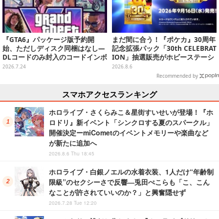
『GTA6』パッケージ版予約開
まだ間に合う！『ポケカ』30周年
始、ただしディスク同梱はなし―
記念拡張パック「30th CELEBRAT
DLコードのみ封入のコードインボ
ION」抽選販売がホビーステーシ
ックス仕様
ョンで実施中、8月6日まで
2026.7.24
2026.8.6
Recommended by
スマホアクセスランキング
ホロライブ・さくらみこ＆星街すいせいが登場！『ホ
ロドリ』新イベント「シンクロする夏のスパークル」
開催決定ーmiCometのイベントメモリーや楽曲など
が新たに追加へ
2026.8.6 Thu 18:45
ホロライブ・白銀ノエルの水着衣装、1人だけ“年齢制
限級”のセクシーさで反響―兎田ぺこらも「こ、こん
なことが許されていいのか？」と興奮隠せず
2026.7.28 Tue 12:20