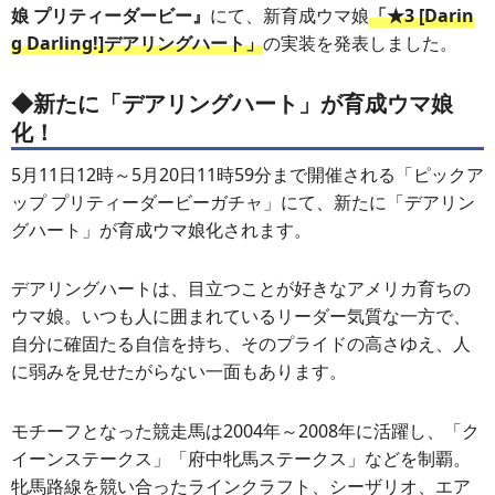
娘 プリティーダービー』
にて、新育成ウマ娘
「★3 [Darin
g Darling!]デアリングハート」
の実装を発表しました。
◆新たに「デアリングハート」が育成ウマ娘
化！
5月11日12時～5月20日11時59分まで開催される「ピックア
ップ プリティーダービーガチャ」にて、新たに「デアリン
グハート」が育成ウマ娘化されます。
デアリングハートは、目立つことが好きなアメリカ育ちの
ウマ娘。いつも人に囲まれているリーダー気質な一方で、
自分に確固たる自信を持ち、そのプライドの高さゆえ、人
に弱みを見せたがらない一面もあります。
モチーフとなった競走馬は2004年～2008年に活躍し、「ク
イーンステークス」「府中牝馬ステークス」などを制覇。
牝馬路線を競い合ったラインクラフト、シーザリオ、エア