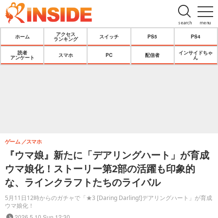
search
menu
アクセス
ホーム
スイッチ
PS5
PS4
ランキング
読者
インサイドちゃ
スマホ
PC
配信者
アンケート
ん
ゲーム
スマホ
『ウマ娘』新たに「デアリングハート」が育成
ウマ娘化！ストーリー第2部の活躍も印象的
な、ラインクラフトたちのライバル
5月11日12時からのガチャで「★3 [Daring Darling!]デアリングハート」が育成
ウマ娘化！
2026.5.10 Sun 12:30