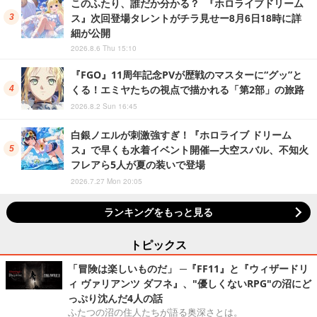
このふたり、誰だか分かる？ 『ホロライブドリーム
ス』次回登場タレントがチラ見せー8月6日18時に詳
細が公開
2026.8.6 Thu 15:10
『FGO』11周年記念PVが歴戦のマスターに“グッ”と
くる！エミヤたちの視点で描かれる「第2部」の旅路
2026.8.2 Sun 16:45
白銀ノエルが刺激強すぎ！『ホロライブ ドリーム
ス』で早くも水着イベント開催―大空スバル、不知火
フレアら5人が夏の装いで登場
2026.7.27 Mon 20:05
ランキングをもっと見る
トピックス
「冒険は楽しいものだ」 ─『FF11』と『ウィザードリ
ィ ヴァリアンツ ダフネ』、"優しくないRPG"の沼にど
っぷり沈んだ4人の話
ふたつの沼の住人たちが語る奥深さとは。