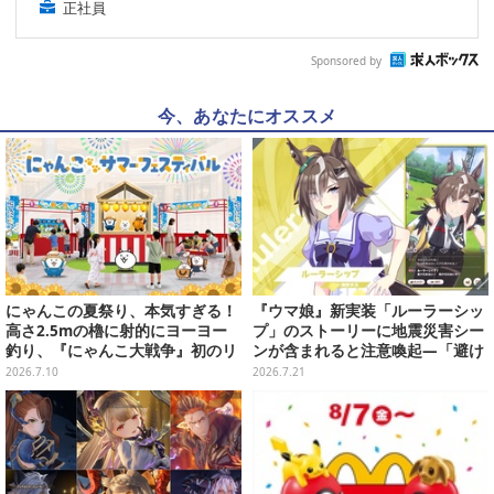
正社員
Sponsored by
今、あなたにオススメ
にゃんこの夏祭り、本気すぎる！
『ウマ娘』新実装「ルーラーシッ
高さ2.5mの櫓に射的にヨーヨー
プ」のストーリーに地震災害シー
釣り、『にゃんこ大戦争』初のリ
ンが含まれると注意喚起―「避け
アルイベントが全国3会場で7月よ
ては語れないわな」「あの件から
2026.7.10
2026.7.21
り開催
逃げないウマ娘は好きよ」