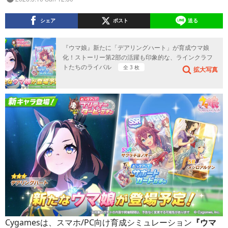
シェア
ポスト
送る
『ウマ娘』新たに「デアリングハート」が育成ウマ娘
化！ストーリー第2部の活躍も印象的な、ラインクラフ
トたちのライバル
全 3 枚
拡大写真
Cygamesは、スマホ/PC向け育成シミュレーション
『ウマ