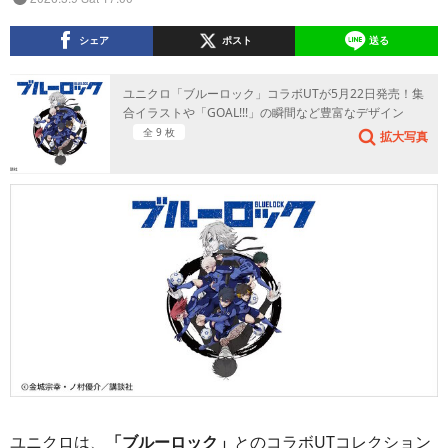
シェア
ポスト
送る
ユニクロ「ブルーロック」コラボUTが5月22日発売！集
合イラストや「GOAL!!!」の瞬間など豊富なデザイン
全 9 枚
拡大写真
ユニクロは、
「ブルーロック」
とのコラボUTコレクション