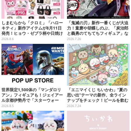
しまむらから「クロミ」「ハロー
「鬼滅の刃」新作一番くじが大迫
キティ」新作アイテムが8月11日
力！童磨や胡蝶しのぶ、「炭治郎
発売！ヒョウ・ゼブラ柄や日焼け
と義勇のてちてちフィギュア」な
デザインの可愛い雑貨・アパレル
どがズラリ
2026.8.6
2026.7.26
など多数
世界限定1,500体の「マンダロリ
「エニマイくじ ちいかわ」“夏の
アン」フィギュアも！ジェイアー
思い出”テーマの新作、全ライン
ル京都伊勢丹で「スターウォー
ナップをチェック！ビールを飲む
ズ」&「マーベル」ポップアップ
「くりまんじゅう」ぬいぐるみな
2026.8.5
2026.7.24
ストア開催
ど