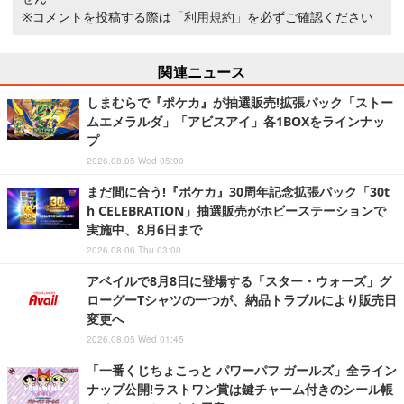
※コメントを投稿する際は
「利用規約」
を必ずご確認ください
関連ニュース
しまむらで『ポケカ』が抽選販売!拡張パック「ストー
ムエメラルダ」「アビスアイ」各1BOXをラインナッ
プ
2026.08.05 Wed 05:00
まだ間に合う!『ポケカ』30周年記念拡張パック「30t
h CELEBRATION」抽選販売がホビーステーションで
実施中、8月6日まで
2026.08.06 Thu 03:00
アベイルで8月8日に登場する「スター・ウォーズ」グ
ローグーTシャツの一つが、納品トラブルにより販売日
変更へ
2026.08.05 Wed 01:45
「一番くじちょこっと パワーパフ ガールズ」全ライン
ナップ公開!ラストワン賞は鍵チャーム付きのシール帳