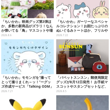
「ちいかわ」映画グッズ第3弾ほ
「ちいかわ」ガーリーなスペシャ
か、多数の新商品がズラリ！なん
ルコレクション！お顔たっぷりの
か懐いてる「鳥」マスコットや場
ぬいぐるみトートほか、フリルや
面写アイテムなど必見のラインナ
リボンが可愛いTシャツなどが発
2026.8.6
2026.7.22
ップ
売
「ちいかわ」モモンガを“撮って
「パペットスンスン」郵便局限定
とって撮りまくれ～ッ！”ーグッ
グッズが8月12日発売！ お手紙マ
ズ作成サービス「Talking ODM」
スコットやスタンプセットなど、
に可愛いくてユニークなデザイン
可愛すぎる全5アイテムがライン
2026.7.21
2026.8.5
全8種追加
ナップ