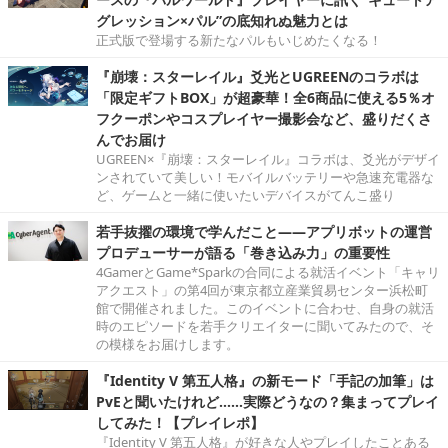
グレッション×パル”の底知れぬ魅力とは
正式版で登場する新たなパルもいじめたくなる！
『崩壊：スターレイル』爻光とUGREENのコラボは
「限定ギフトBOX」が超豪華！全6商品に使える5％オ
フクーポンやコスプレイヤー撮影会など、盛りだくさ
んでお届け
UGREEN×『崩壊：スターレイル』コラボは、爻光がデザイ
ンされていて美しい！モバイルバッテリーや急速充電器な
ど、ゲームと一緒に使いたいデバイスがてんこ盛り
若手抜擢の環境で学んだこと――アプリボットの運営
プロデューサーが語る「巻き込み力」の重要性
4GamerとGame*Sparkの合同による就活イベント「キャリ
アクエスト」の第4回が東京都立産業貿易センター浜松町
館で開催されました。このイベントに合わせ、自身の就活
時のエピソードを若手クリエイターに聞いてみたので、そ
の模様をお届けします。
『Identity V 第五人格』の新モード「手記の加筆」は
PvEと聞いたけれど……実際どうなの？集まってプレイ
してみた！【プレイレポ】
『Identity V 第五人格』が好きな人やプレイしたことある