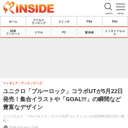
search
menu
アクセス
ホーム
スイッチ
PS5
PS4
ランキング
読者
インサイドちゃ
スマホ
PC
配信者
アンケート
ん
フィギュア・グッズ
グッズ
ユニクロ「ブルーロック」コラボUTが5月22日
発売！集合イラストや「GOAL!!!」の瞬間など
豊富なデザイン
ユニクロより「ブルーロック」のコラボUTコレクションが2026年5月22日に発
売！
2026.5.9 Sat 17:00