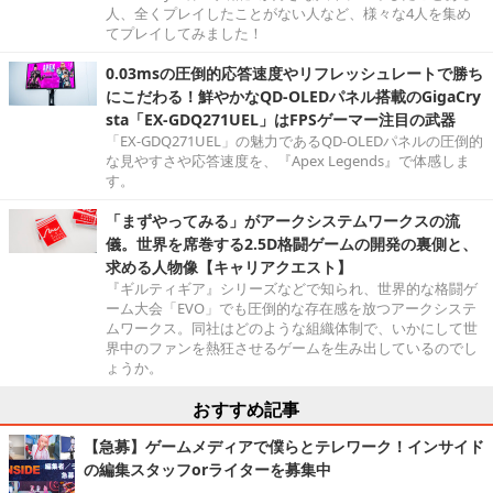
人、全くプレイしたことがない人など、様々な4人を集め
てプレイしてみました！
0.03msの圧倒的応答速度やリフレッシュレートで勝ち
にこだわる！鮮やかなQD-OLEDパネル搭載のGigaCry
sta「EX-GDQ271UEL」はFPSゲーマー注目の武器
「EX-GDQ271UEL」の魅力であるQD-OLEDパネルの圧倒的
な見やすさや応答速度を、『Apex Legends』で体感しま
す。
「まずやってみる」がアークシステムワークスの流
儀。世界を席巻する2.5D格闘ゲームの開発の裏側と、
求める人物像【キャリアクエスト】
『ギルティギア』シリーズなどで知られ、世界的な格闘ゲ
ーム大会「EVO」でも圧倒的な存在感を放つアークシステ
ムワークス。同社はどのような組織体制で、いかにして世
界中のファンを熱狂させるゲームを生み出しているのでし
ょうか。
おすすめ記事
【急募】ゲームメディアで僕らとテレワーク！インサイド
の編集スタッフorライターを募集中