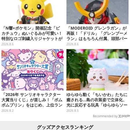
「N響×ポケモン」開催記念「ピ
「MODEROID グレンラガン」が
カチュウ」ぬいぐるみが可愛い！
再販！「ドリル」「グレンブーメ
特別なロゴ刺繍入りジャケットが
ラン」はもちろん付属、頭部パー
オシャレ
ツを組み替えると「ラガン」も再
2026.8.6
2026.8.6
現可能
「2026年 サンリオキャラクター
ゆらゆら動く「ちいかわ」たちに
大賞当りくじ」が楽しみ！「ポム
癒される…島の衣装姿で立体化、
ポムプリン」をはじめ、上位ラン
光に反応する玩具「ゆらゆらソー
クインが登場するスペシャル企画
ラー」全8種が全国アミューズメ
2026.8.2
2026.8.5
ント施設にて展開
Recommended by
グッズアクセスランキング