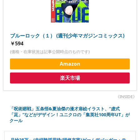
ブルーロック（１） (週刊少年マガジンコミックス)
￥594
(価格・在庫状況は記事公開時点のものです)
Amazon
楽天市場
《INSIDE》
「呪術廻戦」五条悟&夏油傑の漫才扉絵イラスト、“虚式
「茈」”などがデザイン！ユニクロの「集英社100周年UT」が
クール
月給28万～/未経験採用枠/研修充実/ゲームデバッガー・テ