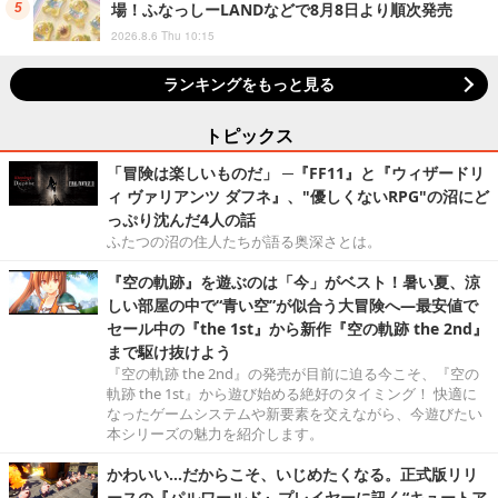
場！ふなっしーLANDなどで8月8日より順次発売
2026.8.6 Thu 10:15
ランキングをもっと見る
トピックス
「冒険は楽しいものだ」 ─『FF11』と『ウィザードリ
ィ ヴァリアンツ ダフネ』、"優しくないRPG"の沼にど
っぷり沈んだ4人の話
ふたつの沼の住人たちが語る奥深さとは。
『空の軌跡』を遊ぶのは「今」がベスト！暑い夏、涼
しい部屋の中で“青い空”が似合う大冒険へ―最安値で
セール中の『the 1st』から新作『空の軌跡 the 2nd』
まで駆け抜けよう
『空の軌跡 the 2nd』の発売が目前に迫る今こそ、『空の
軌跡 the 1st』から遊び始める絶好のタイミング！ 快適に
なったゲームシステムや新要素を交えながら、今遊びたい
本シリーズの魅力を紹介します。
かわいい…だからこそ、いじめたくなる。正式版リリ
ースの『パルワールド』プレイヤーに訊く“キュートア