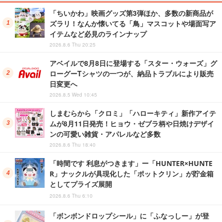
「ちいかわ」映画グッズ第3弾ほか、多数の新商品が
ズラリ！なんか懐いてる「鳥」マスコットや場面写ア
イテムなど必見のラインナップ
2026.8.6 Thu 20:25
アベイルで8月8日に登場する「スター・ウォーズ」グ
ローグーTシャツの一つが、納品トラブルにより販売
日変更へ
2026.8.5 Wed 10:45
しまむらから「クロミ」「ハローキティ」新作アイテ
ムが8月11日発売！ヒョウ・ゼブラ柄や日焼けデザイ
ンの可愛い雑貨・アパレルなど多数
2026.8.6 Thu 18:40
「時間です 利息がつきます」ー「HUNTER×HUNTE
R」ナックルが具現化した「ポットクリン」が貯金箱
としてプライズ展開
2026.8.6 Thu 6:10
「ボンボンドロップシール」に「ふなっしー」が登