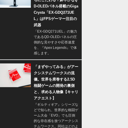
D-OLEDパネル搭載のGiga
Crysta「EX-GDQ271UE
L」はFPSゲーマー注目の
武器
「EX-GDQ271UEL」の魅力
であるQD-OLEDパネルの圧
倒的な見やすさや応答速度
を、『Apex Legends』で体
感します。
「まずやってみる」がアー
クシステムワークスの流
儀。世界を席巻する2.5D
格闘ゲームの開発の裏側
と、求める人物像【キャリ
アクエスト】
『ギルティギア』シリーズな
どで知られ、世界的な格闘ゲ
ーム大会「EVO」でも圧倒
的な存在感を放つアークシス
テムワークス。同社はどのよ