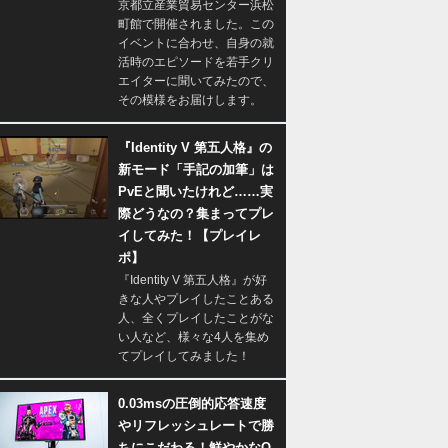
京都立産業貿易センター浜松
町館で開催されました。この
イベントに合わせ、自身の就
活時のエピソードを若手クリ
エイターに聞いてみたので、
その模様をお届けします。
『Identity V 第五人格』の
新モード「手記の加筆」は
PvEと聞いたけれど……実
際どうなの？集まってプレ
イしてみた！【プレイレ
ポ】
『Identity V 第五人格』が好
きな人やプレイしたことある
人、全くプレイしたことがな
い人など、様々な4人を集め
てプレイしてみました！
0.03msの圧倒的応答速度
やリフレッシュレートで勝
ちにこだわる！鮮やかなQ