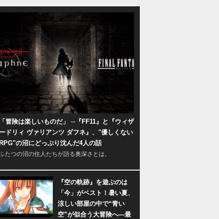
「冒険は楽しいものだ」 ─『FF11』と『ウィザ
ードリィ ヴァリアンツ ダフネ』、"優しくない
RPG"の沼にどっぷり沈んだ4人の話
ふたつの沼の住人たちが語る奥深さとは。
『空の軌跡』を遊ぶのは
「今」がベスト！暑い夏、
涼しい部屋の中で“青い
空”が似合う大冒険へ―最