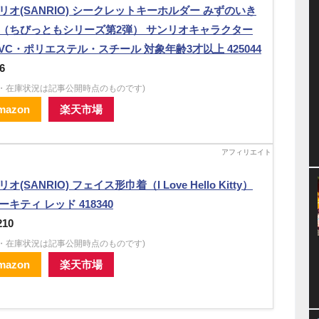
リオ(SANRIO) シークレットキーホルダー みずのいき
（ちびっともシリーズ第2弾） サンリオキャラクター
PVC・ポリエステル・スチール 対象年齢3才以上 425044
6
格・在庫状況は記事公開時点のものです)
mazon
楽天市場
オ(SANRIO) フェイス形巾着（I Love Hello Kitty）
ーキティ レッド 418340
210
格・在庫状況は記事公開時点のものです)
mazon
楽天市場