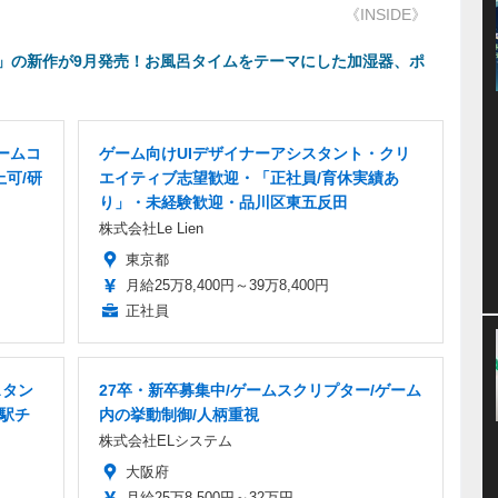
《INSIDE》
」の新作が9月発売！お風呂タイムをテーマにした加湿器、ポ
ームコ
ゲーム向けUIデザイナーアシスタント・クリ
上可/研
エイティブ志望歓迎・「正社員/育休実績あ
り」・未経験歓迎・品川区東五反田
株式会社Le Lien
東京都
月給25万8,400円～39万8,400円
正社員
スタン
27卒・新卒募集中/ゲームスクリプター/ゲーム
・駅チ
内の挙動制御/人柄重視
株式会社ELシステム
大阪府
月給25万8,500円～32万円