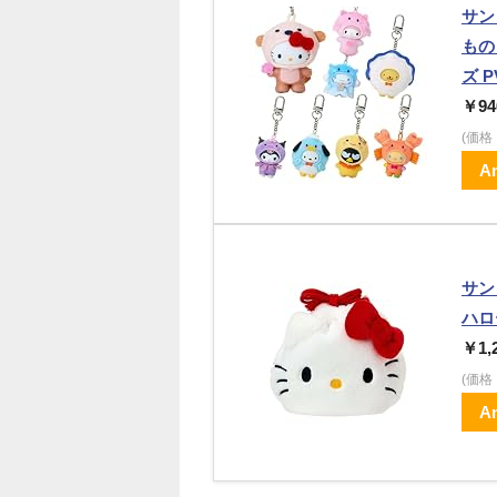
サン
もの
ズ 
￥94
(価
A
サンリ
ハロ
￥1,
(価
A