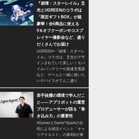
『崩壊：スターレイル』爻
光とUGREENのコラボは
「限定ギフトBOX」が超
豪華！全6商品に使える
5％オフクーポンやコスプ
レイヤー撮影会など、盛り
だくさんでお届け
UGREEN×『崩壊：スターレ
イル』コラボは、爻光がデザ
インされていて美しい！モバ
イルバッテリーや急速充電器
など、ゲームと一緒に使いた
いデバイスがてんこ盛り
若手抜擢の環境で学んだこ
と――アプリボットの運営
プロデューサーが語る「巻
き込み力」の重要性
4GamerとGame*Sparkの合
同による就活イベント「キャ
リアクエスト」の第4回が東