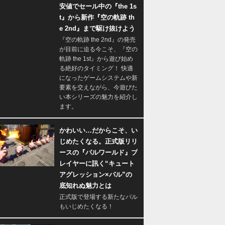
安値でセール中の『the 1s
t』から新作『空の軌跡 th
e 2nd』まで駆け抜けよう
『空の軌跡 the 2nd』の発売
が目前に迫る今こそ、『空の
軌跡 the 1st』から遊び始め
る絶好のタイミング！ 快適
になったゲームシステムや新
要素を交えながら、今遊びた
い本シリーズの魅力を紹介し
ます。
かわいい…だからこそ、い
じめたくなる。正式版リリ
ースの『パルワールド』プ
レイヤーに訊く“キュート
アグレッション×パル”の
底知れぬ魅力とは
正式版で登場する新たなパル
もいじめたくなる！