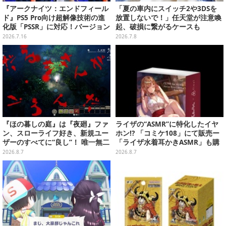
『アークナイツ：エンドフィール
「夏の車内にスイッチ2や3DSを
ド』PS5 Pro向け超解像技術の進
放置しないで！」任天堂が注意喚
化版「PSSR」に対応！バージョン
起、破損に繋がるケースも
1.4「向淵行」で新たな仲間や世
2026.7.16
2026.7.8
界の冒険がより鮮明に
『ほの暮しの庭』は『夜廻』ファ
ライザの“ASMR”に特化したイヤ
ン、スローライフ好き、新規ユー
ホン!? 「コミケ108」にて販売ー
ザーのすべてに“良し”！ 唯一無二
「ライザ水着耳かきASMR」も購
の「不穏生活シム」恐怖も暮らし
入者特典で配布
2026.8.7
2026.8.7
もお好み次第【プレイレポ】