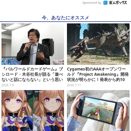
Sponsored by
今、あなたにオススメ
『パルワールドカードゲーム』ブ
Cygames初のAAAオープンワー
シロード・木谷社長が語る「遊べ
ルド『Project Awakening』開発
ないと話にならない」という思い
状況が明らかに！発表から約10
ーメディア向け体験会をレポー
年、“これから一気に加速してい
2026.7.9
2026.7.11
ト！ ギアや建築物で盤面を組む戦
く段階”
略性が面白い