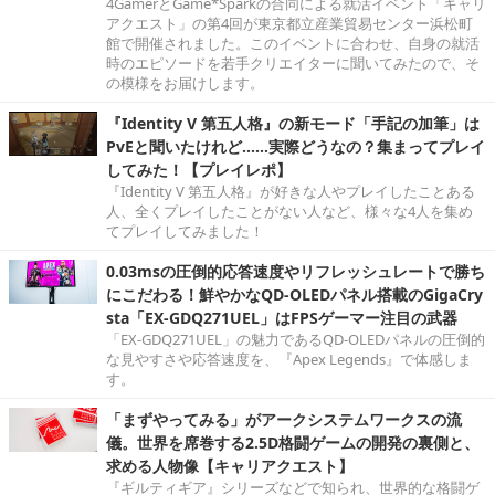
4GamerとGame*Sparkの合同による就活イベント「キャリ
アクエスト」の第4回が東京都立産業貿易センター浜松町
館で開催されました。このイベントに合わせ、自身の就活
時のエピソードを若手クリエイターに聞いてみたので、そ
の模様をお届けします。
『Identity V 第五人格』の新モード「手記の加筆」は
PvEと聞いたけれど……実際どうなの？集まってプレイ
してみた！【プレイレポ】
『Identity V 第五人格』が好きな人やプレイしたことある
人、全くプレイしたことがない人など、様々な4人を集め
てプレイしてみました！
0.03msの圧倒的応答速度やリフレッシュレートで勝ち
にこだわる！鮮やかなQD-OLEDパネル搭載のGigaCry
sta「EX-GDQ271UEL」はFPSゲーマー注目の武器
「EX-GDQ271UEL」の魅力であるQD-OLEDパネルの圧倒的
な見やすさや応答速度を、『Apex Legends』で体感しま
す。
「まずやってみる」がアークシステムワークスの流
儀。世界を席巻する2.5D格闘ゲームの開発の裏側と、
求める人物像【キャリアクエスト】
『ギルティギア』シリーズなどで知られ、世界的な格闘ゲ