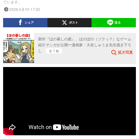
ています。
2026.5.8 Fri 17:30
シェア
ポスト
送る
新作『ほの暮しの庭』、ほのぼの（ゾクっ？）なゲーム
紹介マンガが公開ー漫画家・大友しゅうま先生描き下ろ
し
全 7 枚
拡大写真