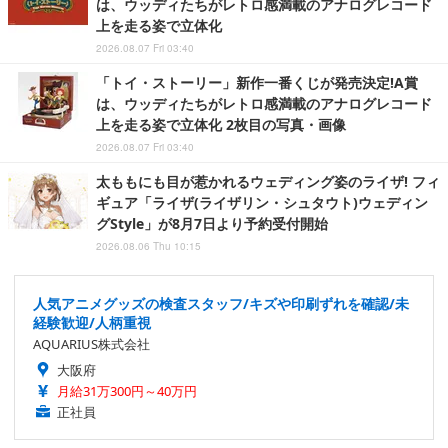
は、ウッディたちがレトロ感満載のアナログレコード
上を走る姿で立体化
2026.08.07 Fri 03:40
「トイ・ストーリー」新作一番くじが発売決定!A賞
は、ウッディたちがレトロ感満載のアナログレコード
上を走る姿で立体化 2枚目の写真・画像
2026.08.07 Fri 03:40
太ももにも目が惹かれるウェディング姿のライザ! フィ
ギュア「ライザ(ライザリン・シュタウト)ウェディン
グStyle」が8月7日より予約受付開始
2026.08.06 Thu 10:15
人気アニメグッズの検査スタッフ/キズや印刷ずれを確認/未
経験歓迎/人柄重視
AQUARIUS株式会社
大阪府
月給31万300円～40万円
正社員