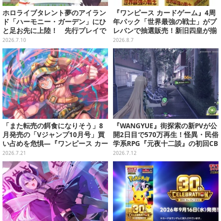
ホロライブタレント夢のアイラン
『ワンピース カードゲーム』4周
ド「ハーモニー・ガーデン」にひ
年パック「世界最強の戦士」がプ
と足お先に上陸！ 先行プレイで
レバンで抽選販売！新旧四皇が揃
日帰り観光してきた!!【「ホロラ
い踏み、刃牙作者が描く「カイド
2026.7.10
2026.8.7
イブドリームス」先行プレイレ
ウ」も
ポ】
「また転売の餌食になりそう」8
『WANGYUE』街探索の新PVが公
月発売の「Vジャンプ10月号」買
開2日目で570万再生！怪異・民俗
い占めを危惧―『ワンピース カー
学系RPG『元夜十二談』の初回CB
ド』付録中止もやまぬ不安
Tも―日本未上陸の注目ゲーム3選
2026.7.21
2026.7.12
【2026年7月12日】