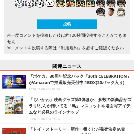
※一度コメントを投稿した後は約120秒間投稿することができま
せん
※コメントを投稿する際は
「利用規約」
を必ずご確認ください
関連ニュース
『ポケカ』30周年記念パック「30th CELEBRATION」
がAmazonで抽選販売受付中!1BOX(20パック入り)
2026.08.06 Thu 03:30
「ちいかわ」映画グッズ第3弾ほか、多数の新商品がズ
ラリ!なんか懐いてる「鳥」マスコットや場面写アイテ
ムなど必見のラインナップ
2026.08.06 Thu 11:25
「トイ・ストーリー」新作一番くじが発売決定!A賞