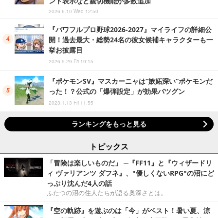
ント表示など親切機能が多数追加
2026.6.10 Wed 12:50
『パワフルプロ野球2026-2027』マイライフの詳細公
開！過去最大・総勢24名の彼女候補キャラクターも一
挙お披露目
2026.5.29 Fri 19:15
『ポケモンSV』マスカーニャは“嫉妬深い”ポケモンだ
った！？公式の「爆弾設定」が効果バツグン
2023.1.13 Fri 11:55
ランキングをもっと見る
トピックス
「冒険は楽しいものだ」 ─『FF11』と『ウィザードリ
ィ ヴァリアンツ ダフネ』、"優しくないRPG"の沼にど
っぷり沈んだ4人の話
ふたつの沼の住人たちが語る奥深さとは。
『空の軌跡』を遊ぶのは「今」がベスト！暑い夏、涼