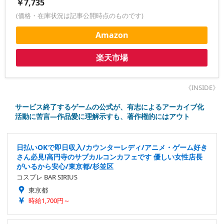
￥7,735
(価格・在庫状況は記事公開時点のものです)
Amazon
楽天市場
《INSIDE》
サービス終了するゲームの公式が、有志によるアーカイブ化
活動に苦言―作品愛に理解示すも、著作権的にはアウト
日払いOKで即日収入/カウンターレディ/アニメ・ゲーム好き
さん必見!高円寺のサブカルコンカフェです 優しい女性店長
がいるから安心/東京都/杉並区
コスプレ BAR SIRIUS
東京都
時給1,700円～