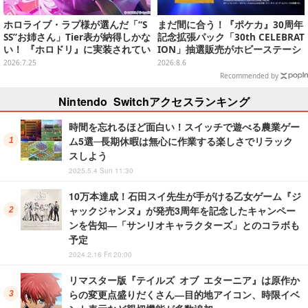
ホロライブ・ラプ様が選んだ「“S
まだ間に合う！『ポケカ』30周年
SS”お姉さん」Tier表が納得しかな
記念拡張パック「30th CELEBRAT
い！ 『ホロドリ』に実装されてい
ION」抽選販売がホビーステーシ
るお姉さんイラストを振り返り
ョンで実施中、8月6日まで
2026.7.25
2026.8.6
Recommended by
Nintendo Switchアクセスランキング
時間を忘れるほど面白い！スイッチで遊べる農業ゲー
ム5選─長期休暇は無心に作業する楽しさでリラック
スしよう
2025.5.4 Sun 11:30
10万本達成！石田スイ先生が手がける乙女ゲーム『ジ
ャックジャンヌ』が発売3周年を記念したキャンペー
ンを告知―「サンリオキャラクターズ」とのコラボも
予定
2024.2.16 Fri 20:00
リマスター版『テイルズ オブ エターニア』は原作か
らの変更点盛りだくさん―目的地アイコン、時限イベ