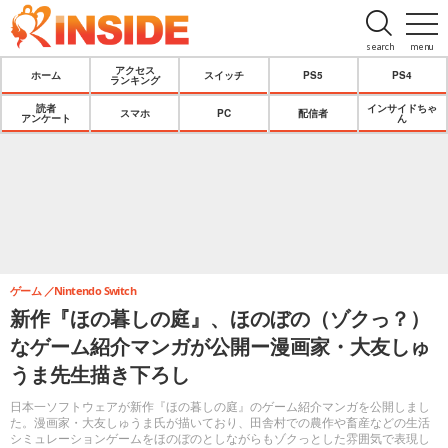
search
menu
アクセス
ホーム
スイッチ
PS5
PS4
ランキング
読者
インサイドちゃ
スマホ
PC
配信者
アンケート
ん
ゲーム
Nintendo Switch
新作『ほの暮しの庭』、ほのぼの（ゾクっ？）
なゲーム紹介マンガが公開ー漫画家・大友しゅ
うま先生描き下ろし
日本一ソフトウェアが新作『ほの暮しの庭』のゲーム紹介マンガを公開しまし
た。漫画家・大友しゅうま氏が描いており、田舎村での農作や畜産などの生活
シミュレーションゲームをほのぼのとしながらもゾクっとした雰囲気で表現し