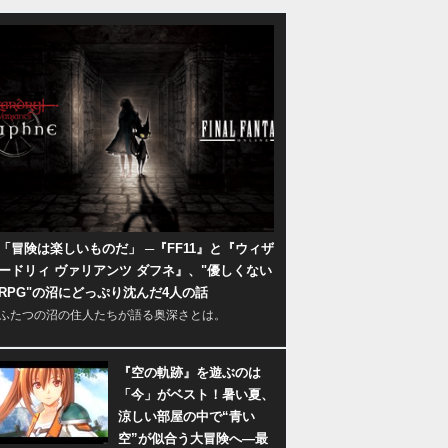
「冒険は楽しいものだ」 ─『FF11』と『ウィザ
ードリィ ヴァリアンツ ダフネ』、"優しくない
RPG"の沼にどっぷり沈んだ4人の話
ふたつの沼の住人たちが語る奥深さとは。
『空の軌跡』を遊ぶのは
「今」がベスト！暑い夏、
涼しい部屋の中で“青い
空”が似合う大冒険へ―最