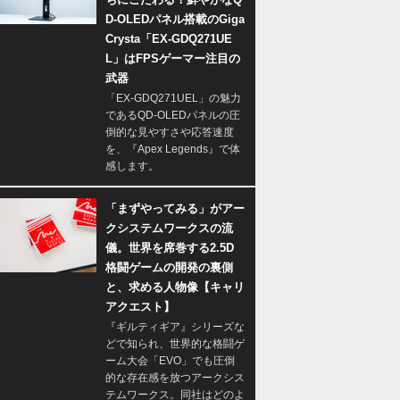
D-OLEDパネル搭載のGiga
Crysta「EX-GDQ271UE
L」はFPSゲーマー注目の
武器
「EX-GDQ271UEL」の魅力
であるQD-OLEDパネルの圧
倒的な見やすさや応答速度
を、『Apex Legends』で体
感します。
「まずやってみる」がアー
クシステムワークスの流
儀。世界を席巻する2.5D
格闘ゲームの開発の裏側
と、求める人物像【キャリ
アクエスト】
『ギルティギア』シリーズな
どで知られ、世界的な格闘ゲ
ーム大会「EVO」でも圧倒
的な存在感を放つアークシス
テムワークス。同社はどのよ