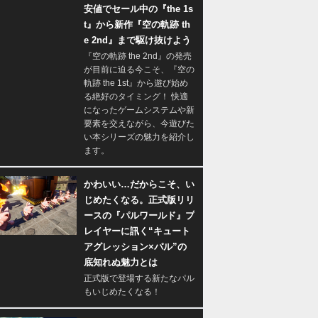
安値でセール中の『the 1s
t』から新作『空の軌跡 th
e 2nd』まで駆け抜けよう
『空の軌跡 the 2nd』の発売
が目前に迫る今こそ、『空の
軌跡 the 1st』から遊び始め
る絶好のタイミング！ 快適
になったゲームシステムや新
要素を交えながら、今遊びた
い本シリーズの魅力を紹介し
ます。
かわいい…だからこそ、い
じめたくなる。正式版リリ
ースの『パルワールド』プ
レイヤーに訊く“キュート
アグレッション×パル”の
底知れぬ魅力とは
正式版で登場する新たなパル
もいじめたくなる！