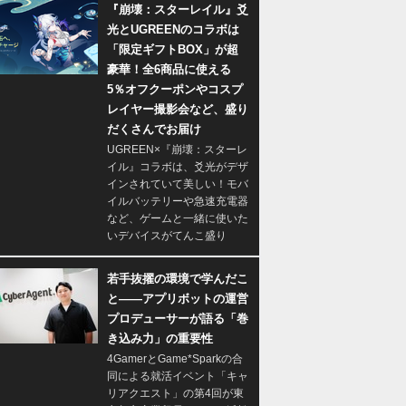
『崩壊：スターレイル』爻
光とUGREENのコラボは
「限定ギフトBOX」が超
豪華！全6商品に使える
5％オフクーポンやコスプ
レイヤー撮影会など、盛り
だくさんでお届け
UGREEN×『崩壊：スターレ
イル』コラボは、爻光がデザ
インされていて美しい！モバ
イルバッテリーや急速充電器
など、ゲームと一緒に使いた
いデバイスがてんこ盛り
若手抜擢の環境で学んだこ
と――アプリボットの運営
プロデューサーが語る「巻
き込み力」の重要性
4GamerとGame*Sparkの合
同による就活イベント「キャ
リアクエスト」の第4回が東