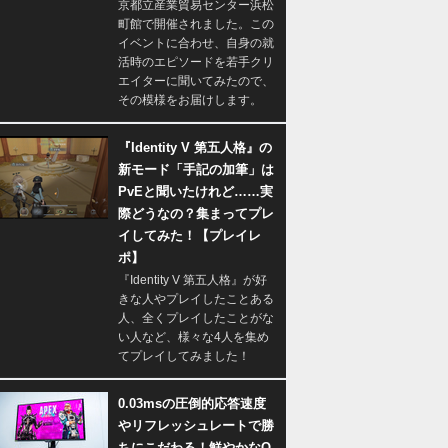
京都立産業貿易センター浜松
町館で開催されました。この
イベントに合わせ、自身の就
活時のエピソードを若手クリ
エイターに聞いてみたので、
その模様をお届けします。
『Identity V 第五人格』の
新モード「手記の加筆」は
PvEと聞いたけれど……実
際どうなの？集まってプレ
イしてみた！【プレイレ
ポ】
『Identity V 第五人格』が好
きな人やプレイしたことある
人、全くプレイしたことがな
い人など、様々な4人を集め
てプレイしてみました！
0.03msの圧倒的応答速度
やリフレッシュレートで勝
ちにこだわる！鮮やかなQ