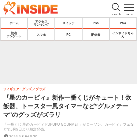
search
menu
アクセス
ホーム
スイッチ
PS5
PS4
ランキング
読者
インサイドちゃ
スマホ
PC
配信者
アンケート
ん
フィギュア・グッズ
グッズ
『星のカービィ』新作一番くじがキュート！炊
飯器、トースター風タイマーなど“グルメテー
マ”のグッズがズラリ
「一番くじ 星のカービィ PUPUPU GOURMET」がローソン、カービィカフェな
どで5月9日より順次発売。
2026.5.8 Fri 0:20