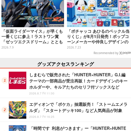
「仮面ライダーマイス」が早くも
「ポチャッコ あひるのペックル当
一番くじに参上！ラストワン賞
りくじ」が8月1日発売！ポップコ
「ゼッツエクスドリーム」ととも
ーンメーカーや仲良しデザインの
に2体のフィギュアをラインナッ
両面クッション、日常使いできる
2026.7.9
2026.7.23
プ
雑貨など
Recommended by
グッズアクセスランキング
しまむらで販売された「HUNTER×HUNTER」G.I.編
テーマの一部商品が受注再販！カードデザインのキー
ホルダーや、キルアたちのセリフ付ソックスなど
2026.8.7 Fri 11:00
エディオンで「ポケカ」抽選販売！「ストームエメラ
ルダ」「スタートデッキ100」など人気商品が対象
2026.8.7 Fri 16:25
「時間です 利息がつきます」ー「HUNTER×HUNTE