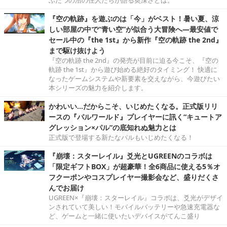
『空の軌跡』を遊ぶのは「今」がベスト！暑い夏、涼
しい部屋の中で“青い空”が似合う大冒険へ―最安値で
セール中の『the 1st』から新作『空の軌跡 the 2nd』
まで駆け抜けよう
『空の軌跡 the 2nd』の発売が目前に迫る今こそ、『空の
軌跡 the 1st』から遊び始める絶好のタイミング！ 快適に
なったゲームシステムや新要素を交えながら、今遊びたい
本シリーズの魅力を紹介します。
かわいい…だからこそ、いじめたくなる。正式版リリ
ースの『パルワールド』プレイヤーに訊く“キュートア
グレッション×パル”の底知れぬ魅力とは
正式版で登場する新たなパルもいじめたくなる！
『崩壊：スターレイル』爻光とUGREENのコラボは
「限定ギフトBOX」が超豪華！全6商品に使える5％オ
フクーポンやコスプレイヤー撮影会など、盛りだくさ
んでお届け
UGREEN×『崩壊：スターレイル』コラボは、爻光がデザイ
ンされていて美しい！モバイルバッテリーや急速充電器な
ど、ゲームと一緒に使いたいデバイスがてんこ盛り