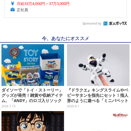
月給33万4,000円～37万3,000円
正社員
Sponsored by
今、あなたにオススメ
ダイソーで「トイ・ストーリー」
『ドラクエ』キングスライムやベ
グッズが発売！雑貨や収納アイテ
ビーサタンを指先にセット！指人
ム、「ANDY」のロゴ入りソック
形のように遊べる「ミニパペット
スは文字から彼の成長を感じられ
ぬいぐるみ」が楽しい
2026.7.15
2026.8.1
るデザイン