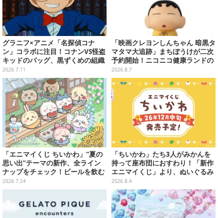
グラニフ×アニメ「名探偵コナ
「映画クレヨンしんちゃん 暗黒タ
ン」コラボに注目！コナンVS怪盗
マタマ大追跡」まちぼうけが二次
キッドのバッグ、黒ずくめの組織
予約開始！ニコニコ健康ランドの
集合Tシャツなど全20種
服を着たしんちゃん&ひまわりに
2026.7.11
2026.8.7
「珠由良ブラザーズ」がラインナ
ップ
「エニマイくじ ちいかわ」“夏の
「ちいかわ」たち3人がみかんを
思い出”テーマの新作、全ライン
持って座布団におすわり！「新作
ナップをチェック！ビールを飲む
エニマイくじ」より、ぬいぐるみ
「くりまんじゅう」ぬいぐるみな
画像が初公開
2026.7.24
2026.8.4
ど