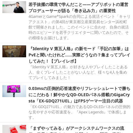
若手抜擢の環境で学んだこと――アプリボットの運営
プロデューサーが語る「巻き込み力」の重要性
4GamerとGame*Sparkの合同による就活イベント「キャリ
アクエスト」の第4回が東京都立産業貿易センター浜松町
館で開催されました。このイベントに合わせ、自身の就活
時のエピソードを若手クリエイターに聞いてみたので、そ
の模様をお届けします。
『Identity V 第五人格』の新モード「手記の加筆」は
PvEと聞いたけれど……実際どうなの？集まってプレイ
してみた！【プレイレポ】
『Identity V 第五人格』が好きな人やプレイしたことある
人、全くプレイしたことがない人など、様々な4人を集め
てプレイしてみました！
0.03msの圧倒的応答速度やリフレッシュレートで勝ち
にこだわる！鮮やかなQD-OLEDパネル搭載のGigaCry
sta「EX-GDQ271UEL」はFPSゲーマー注目の武器
「EX-GDQ271UEL」の魅力であるQD-OLEDパネルの圧倒的
な見やすさや応答速度を、『Apex Legends』で体感しま
す。
「まずやってみる」がアークシステムワークスの流