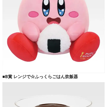
■B賞 レンジで☆ふっくらごはん炊飯器