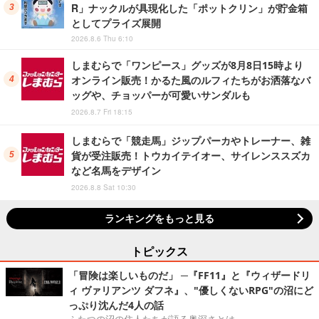
R」ナックルが具現化した「ポットクリン」が貯金箱
としてプライズ展開
2026.8.6 Thu 6:10
しまむらで「ワンピース」グッズが8月8日15時より
オンライン販売！かるた風のルフィたちがお洒落なバ
ッグや、チョッパーが可愛いサンダルも
2026.8.7 Fri 18:15
しまむらで「競走馬」ジップパーカやトレーナー、雑
貨が受注販売！トウカイテイオー、サイレンススズカ
など名馬をデザイン
2026.8.8 Sat 10:30
ランキングをもっと見る
トピックス
「冒険は楽しいものだ」 ─『FF11』と『ウィザードリ
ィ ヴァリアンツ ダフネ』、"優しくないRPG"の沼にど
っぷり沈んだ4人の話
ふたつの沼の住人たちが語る奥深さとは。