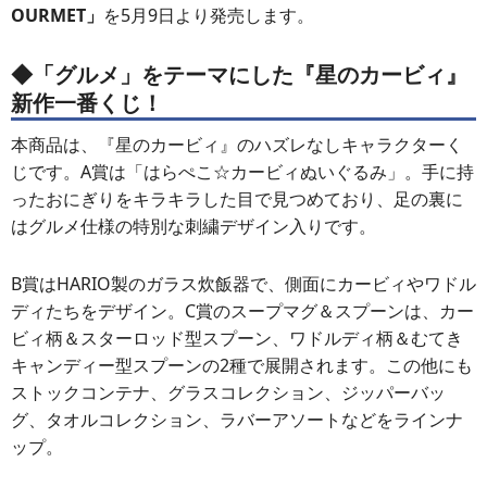
OURMET」
を5月9日より発売します。
◆「グルメ」をテーマにした『星のカービィ』
新作一番くじ！
本商品は、『星のカービィ』のハズレなしキャラクターく
じです。A賞は「はらぺこ☆カービィぬいぐるみ」。手に持
ったおにぎりをキラキラした目で見つめており、足の裏に
はグルメ仕様の特別な刺繍デザイン入りです。
B賞はHARIO製のガラス炊飯器で、側面にカービィやワドル
ディたちをデザイン。C賞のスープマグ＆スプーンは、カー
ビィ柄＆スターロッド型スプーン、ワドルディ柄＆むてき
キャンディー型スプーンの2種で展開されます。この他にも
ストックコンテナ、グラスコレクション、ジッパーバッ
グ、タオルコレクション、ラバーアソートなどをラインナ
ップ。