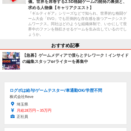
儀。世界を席巻する2.5D格闘ゲームの開発の裏側と、
求める人物像【キャリアクエスト】
『ギルティギア』シリーズなどで知られ、世界的な格闘ゲ
ーム大会「EVO」でも圧倒的な存在感を放つアークシステ
ムワークス。同社はどのような組織体制で、いかにして世
界中のファンを熱狂させるゲームを生み出しているのでし
ょうか。
おすすめ記事
【急募】ゲームメディアで僕らとテレワーク！インサイド
の編集スタッフorライターを募集中
ログボは給与!ゲームテスター/車通勤OK/学歴不問
株式会社Reve
埼玉県
月給28万円～35万円
正社員