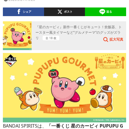
シェア
ポスト
送る
『星のカービィ』新作一番くじがキュート！炊飯器、ト
ースター風タイマーなど“グルメテーマ”のグッズがズラ
リ
全 18 枚
拡大写真
BANDAI SPIRITSは、
「一番くじ 星のカービィ PUPUPU G