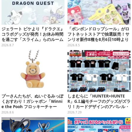
ジェラート ピケより『ドラクエ』
「ボンボンドロップシール」がロ
コラボグッズが発売！お休み時間
フトネットストアで抽選販売！サ
を過ごす「スライム」らのルーム
ンリオ新作8種を8月6日10時より
ウェア、雑貨など多数ラインナッ
受付開始
2026.8.7
2026.8.5
プ
プーさんたちが、ぬいぐるみっぽ
しまむらに「HUNTER×HUNTE
くおすわり！ガシャポン「Winni
R」G.I.編モチーフのグッズがズラ
e the Pooh フロッキーチャー
リ！カードデザインのアパレル・
ム」ふわふわでどれも可愛い全4
雑貨、ゴレイヌの「オレが3人分
2026.8.6
2026.7.29
種
になる…」も