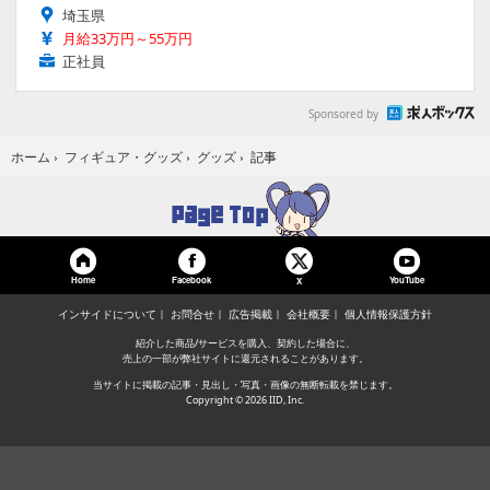
埼玉県
月給33万円～55万円
正社員
Sponsored by
記事
ホーム
›
フィギュア・グッズ
›
グッズ
›
Home
Facebook
YouTube
X
インサイドについて
お問合せ
広告掲載
会社概要
個人情報保護方針
紹介した商品/サービスを購入、契約した場合に、
売上の一部が弊社サイトに還元されることがあります。
当サイトに掲載の記事・見出し・写真・画像の無断転載を禁じます。
Copyright © 2026 IID, Inc.