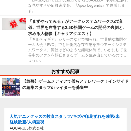
「EX-GDQ271UEL」の魅力であるQD-OLEDパネルの圧倒的
な見やすさや応答速度を、『Apex Legends』で体感しま
す。
「まずやってみる」がアークシステムワークスの流
儀。世界を席巻する2.5D格闘ゲームの開発の裏側と、
求める人物像【キャリアクエスト】
『ギルティギア』シリーズなどで知られ、世界的な格闘ゲ
ーム大会「EVO」でも圧倒的な存在感を放つアークシステ
ムワークス。同社はどのような組織体制で、いかにして世
界中のファンを熱狂させるゲームを生み出しているのでし
ょうか。
おすすめ記事
【急募】ゲームメディアで僕らとテレワーク！インサイド
の編集スタッフorライターを募集中
人気アニメグッズの検査スタッフ/キズや印刷ずれを確認/未
経験歓迎/人柄重視
AQUARIUS株式会社