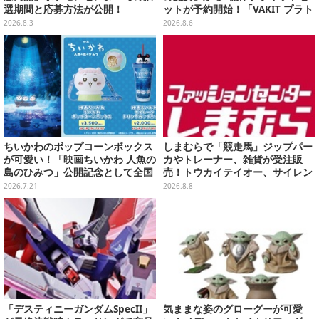
選期間と応募方法が公開！
ットが予約開始！「VAKIT プラト
ーン」第1弾、各部関節可動仕様
2026.8.3
2026.8.6
ちいかわのポップコーンボックス
しまむらで「競走馬」ジップパー
が可愛い！「映画ちいかわ 人魚の
カやトレーナー、雑貨が受注販
島のひみつ」公開記念として全国
売！トウカイテイオー、サイレン
劇場で販売決定、セイレーンドリ
ススズカなど名馬をデザイン
2026.7.21
2026.8.8
ンクカップホルダーも
「デスティニーガンダムSpecII」
気ままな姿のグローグーが可愛