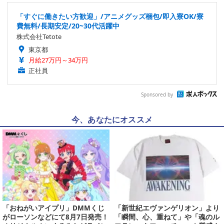
「すぐに働きたい方歓迎」/アニメグッズ梱包/即入寮OK/寮
費無料/長期安定/20~30代活躍中
株式会社Tetote
東京都
月給27万円～34万円
正社員
Sponsored by
今、あなたにオススメ
「おねがいアイプリ」DMMくじ
「新世紀エヴァンゲリオン」より
がローソンなどにて8月7日発売！
「瞬間、心、重ねて」や「魂のル