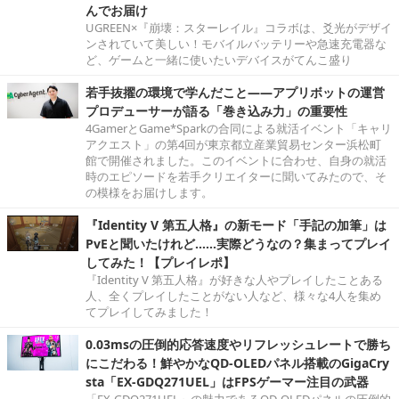
んでお届け
UGREEN×『崩壊：スターレイル』コラボは、爻光がデザイ
ンされていて美しい！モバイルバッテリーや急速充電器な
ど、ゲームと一緒に使いたいデバイスがてんこ盛り
若手抜擢の環境で学んだこと――アプリボットの運営
プロデューサーが語る「巻き込み力」の重要性
4GamerとGame*Sparkの合同による就活イベント「キャリ
アクエスト」の第4回が東京都立産業貿易センター浜松町
館で開催されました。このイベントに合わせ、自身の就活
時のエピソードを若手クリエイターに聞いてみたので、そ
の模様をお届けします。
『Identity V 第五人格』の新モード「手記の加筆」は
PvEと聞いたけれど……実際どうなの？集まってプレイ
してみた！【プレイレポ】
『Identity V 第五人格』が好きな人やプレイしたことある
人、全くプレイしたことがない人など、様々な4人を集め
てプレイしてみました！
0.03msの圧倒的応答速度やリフレッシュレートで勝ち
にこだわる！鮮やかなQD-OLEDパネル搭載のGigaCry
sta「EX-GDQ271UEL」はFPSゲーマー注目の武器