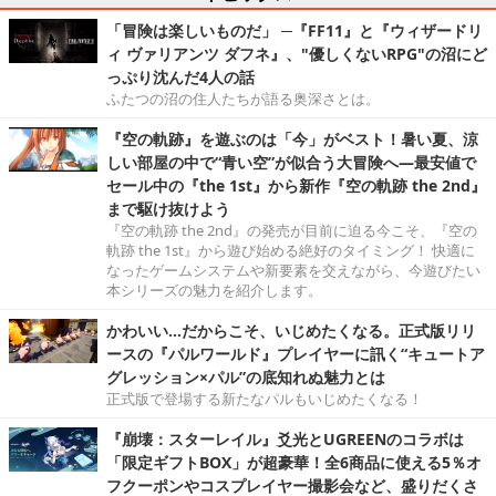
「冒険は楽しいものだ」 ─『FF11』と『ウィザードリ
ィ ヴァリアンツ ダフネ』、"優しくないRPG"の沼にど
っぷり沈んだ4人の話
ふたつの沼の住人たちが語る奥深さとは。
『空の軌跡』を遊ぶのは「今」がベスト！暑い夏、涼
しい部屋の中で“青い空”が似合う大冒険へ―最安値で
セール中の『the 1st』から新作『空の軌跡 the 2nd』
まで駆け抜けよう
『空の軌跡 the 2nd』の発売が目前に迫る今こそ、『空の
軌跡 the 1st』から遊び始める絶好のタイミング！ 快適に
なったゲームシステムや新要素を交えながら、今遊びたい
本シリーズの魅力を紹介します。
かわいい…だからこそ、いじめたくなる。正式版リリ
ースの『パルワールド』プレイヤーに訊く“キュートア
グレッション×パル”の底知れぬ魅力とは
正式版で登場する新たなパルもいじめたくなる！
『崩壊：スターレイル』爻光とUGREENのコラボは
「限定ギフトBOX」が超豪華！全6商品に使える5％オ
フクーポンやコスプレイヤー撮影会など、盛りだくさ