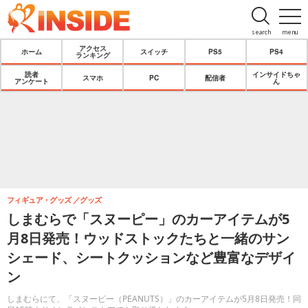
search
menu
アクセス
ホーム
スイッチ
PS5
PS4
ランキング
読者
インサイドちゃ
スマホ
PC
配信者
アンケート
ん
フィギュア・グッズ
グッズ
しまむらで「スヌーピー」のカーアイテムが5
月8日発売！ウッドストックたちと一緒のサン
シェード、シートクッションなど豊富なデザイ
ン
しまむらにて、「スヌーピー（PEANUTS）」のカーアイテムが5月8日発売！同