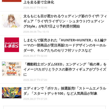
上を走る姿で立体化
2026.08.07 Fri 03:40
太ももにも目が惹かれるウェディング姿のライザ! フィ
ギュア「ライザ(ライザリン・シュタウト)ウェディン
グStyle」が8月7日より予約受付開始
2026.08.06 Thu 10:15
しまむらで販売された「HUNTER×HUNTER」G.I.編テ
ーマの一部商品が受注再販!カードデザインのキーホル
ダーや、キルアたちのセリフ付ソックスなど
2026.08.07 Fri 02:00
「機動戦士ガンダムSEED」エンディング「暁の車」を
イメージ!カガリとラクスの新作フィギュアがプライズ
に
2026.08.07 Fri 07:20
エディオンで「ポケカ」抽選販売!「ストームエメラル
ダ」「スタートデッキ100」など人気商品が対象
2026.08.07 Fri 07:25