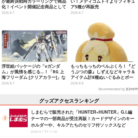
が最終決戦時カラーリングで商品
い！メディコムトイよりフィギュ
化！イベント開催記念商品として
ア5種が再販売
METAL ROBOT魂に新登場
2026.8.7
2026.8.7
浮世絵パッケージの「νガンダ
もっちもっちのベルぶくろ！『ど
ム」が風情を感じる…！「RG 上
うぶつの森』しずえなどキャラ＆
海フリーダム [クリアカラー]」な
アイテム計8種ぬいぐるみとボー
どガンプラ2商品が8月順次発売
ルチェーン付きマスコットが発売
2026.8.7
2026.8.8
Recommended by
グッズアクセスランキング
しまむらで販売された「HUNTER×HUNTER」G.I.編
テーマの一部商品が受注再販！カードデザインのキー
ホルダーや、キルアたちのセリフ付ソックスなど
2026.8.7 Fri 11:00