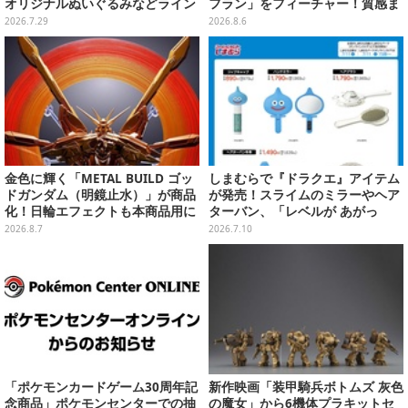
オリジナルぬいぐるみなどライン
フラン」をフィーチャー！質感ま
ナップ、各等賞にスペシャルアイ
でこだわった高級Tシャツが8月7
2026.7.29
2026.8.6
プリカードが付属
日発売
金色に輝く「METAL BUILD ゴッ
しまむらで『ドラクエ』アイテム
ドガンダム（明鏡止水）」が商品
が発売！スライムのミラーやヘア
化！日輪エフェクトも本商品用に
ターバン、「レベルが あがっ
刷新した豪華仕様
た！」アクセサリーなど
2026.8.7
2026.7.10
「ポケモンカードゲーム30周年記
新作映画「装甲騎兵ボトムズ 灰色
念商品」ポケモンセンターでの抽
の魔女」から6機体プラキットセ