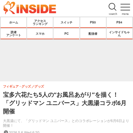
search
menu
アクセス
ホーム
スイッチ
PS5
PS4
ランキング
読者
インサイドちゃ
スマホ
PC
配信者
アンケート
ん
フィギュア・グッズ
グッズ
宝多六花たち5人の“お風呂あがり”を描く！
「グリッドマン ユニバース」大黒湯コラボ6月
開催
大黒湯にて、「グリッドマン ユニバース」とのコラボレーションが6月6日より
開催！
2026.5.6 Wed 6:20