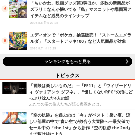
「ちいかわ」映画グッズ第3弾ほか、多数の新商品が
ズラリ！なんか懐いてる「鳥」マスコットや場面写ア
イテムなど必見のラインナップ
2026.8.6 Thu 20:25
エディオンで「ポケカ」抽選販売！「ストームエメラ
ルダ」「スタートデッキ100」など人気商品が対象
2026.8.7 Fri 16:25
ランキングをもっと見る
トピックス
「冒険は楽しいものだ」 ─『FF11』と『ウィザードリ
ィ ヴァリアンツ ダフネ』、"優しくないRPG"の沼にど
っぷり沈んだ4人の話
ふたつの沼の住人たちが語る奥深さとは。
『空の軌跡』を遊ぶのは「今」がベスト！暑い夏、涼
しい部屋の中で“青い空”が似合う大冒険へ―最安値で
セール中の『the 1st』から新作『空の軌跡 the 2nd』
まで駆け抜けよう