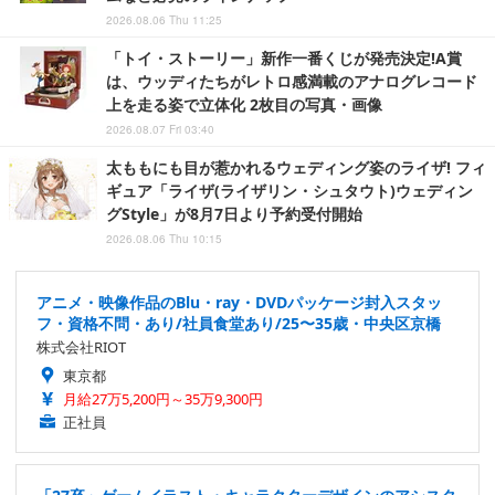
2026.08.06 Thu 11:25
「トイ・ストーリー」新作一番くじが発売決定!A賞
は、ウッディたちがレトロ感満載のアナログレコード
上を走る姿で立体化 2枚目の写真・画像
2026.08.07 Fri 03:40
太ももにも目が惹かれるウェディング姿のライザ! フィ
ギュア「ライザ(ライザリン・シュタウト)ウェディン
グStyle」が8月7日より予約受付開始
2026.08.06 Thu 10:15
アニメ・映像作品のBlu・ray・DVDパッケージ封入スタッ
フ・資格不問・あり/社員食堂あり/25〜35歳・中央区京橋
株式会社RIOT
東京都
月給27万5,200円～35万9,300円
正社員