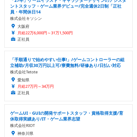
「27卒」ゲームイラスト・キャラクターデザインのアシスタ
ントスタッフ・ゲーム業界デビュー/完全週休2日制「正社
員・年間休日14
株式会社キソシン
大阪府
月給22万6,000円～31万1,500円
正社員
「手順通りで始めやすい仕事!」/ゲームコントローラーの組
立補助/月収30万円以上可/寮費無料/研修あり/日払い対応
株式会社Tetote
愛知県
月給27万円～34万円
正社員
ゲームUI・GUIの開発サポートスタッフ・資格取得支援/育
休取得実績あり/IT・ゲーム業界志望
株式会社RIOT
神奈川県