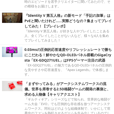
時のエピソードを若手クリエイターに聞いてみたので、そ
の模様をお届けします。
『Identity V 第五人格』の新モード「手記の加筆」は
PvEと聞いたけれど……実際どうなの？集まってプレイ
してみた！【プレイレポ】
『Identity V 第五人格』が好きな人やプレイしたことある
人、全くプレイしたことがない人など、様々な4人を集め
てプレイしてみました！
0.03msの圧倒的応答速度やリフレッシュレートで勝ち
にこだわる！鮮やかなQD-OLEDパネル搭載のGigaCry
sta「EX-GDQ271UEL」はFPSゲーマー注目の武器
「EX-GDQ271UEL」の魅力であるQD-OLEDパネルの圧倒的
な見やすさや応答速度を、『Apex Legends』で体感しま
す。
「まずやってみる」がアークシステムワークスの流
儀。世界を席巻する2.5D格闘ゲームの開発の裏側と、
求める人物像【キャリアクエスト】
『ギルティギア』シリーズなどで知られ、世界的な格闘ゲ
ーム大会「EVO」でも圧倒的な存在感を放つアークシステ
ムワークス。同社はどのような組織体制で、いかにして世
界中のファンを熱狂させるゲームを生み出しているのでし