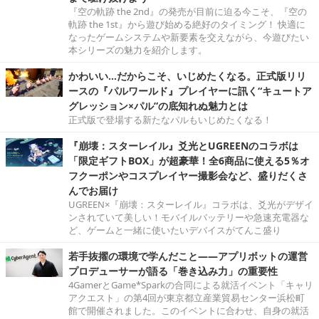
『空の軌跡 the 2nd』の発売が目前に迫る今こそ、『空の
軌跡 the 1st』から遊び始める絶好のタイミング！ 快適に
なったゲームシステムや新要素を交えながら、今遊びたい
本シリーズの魅力を紹介します。
かわいい…だからこそ、いじめたくなる。正式版リリ
ースの『パルワールド』プレイヤーに訊く“キュートア
グレッション×パル”の底知れぬ魅力とは
正式版で登場する新たなパルもいじめたくなる！
『崩壊：スターレイル』爻光とUGREENのコラボは
「限定ギフトBOX」が超豪華！全6商品に使える5％オ
フクーポンやコスプレイヤー撮影会など、盛りだくさ
んでお届け
UGREEN×『崩壊：スターレイル』コラボは、爻光がデザイ
ンされていて美しい！モバイルバッテリーや急速充電器な
ど、ゲームと一緒に使いたいデバイスがてんこ盛り
若手抜擢の環境で学んだこと――アプリボットの運営
プロデューサーが語る「巻き込み力」の重要性
4GamerとGame*Sparkの合同による就活イベント「キャリ
アクエスト」の第4回が東京都立産業貿易センター浜松町
館で開催されました。このイベントに合わせ、自身の就活