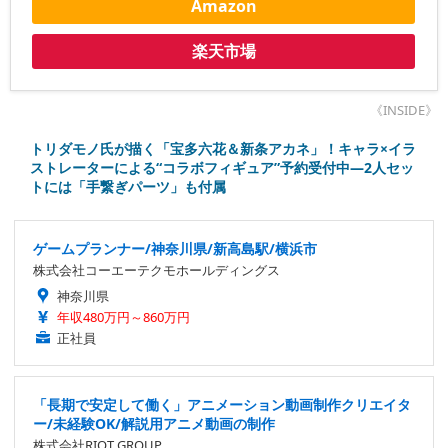
Amazon
楽天市場
《INSIDE》
トリダモノ氏が描く「宝多六花＆新条アカネ」！キャラ×イラ
ストレーターによる“コラボフィギュア”予約受付中―2人セッ
トには「手繋ぎパーツ」も付属
ゲームプランナー/神奈川県/新高島駅/横浜市
株式会社コーエーテクモホールディングス
神奈川県
年収480万円～860万円
正社員
「長期で安定して働く」アニメーション動画制作クリエイタ
ー/未経験OK/解説用アニメ動画の制作
株式会社RIOT GROUP