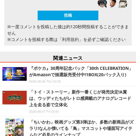
※一度コメントを投稿した後は約120秒間投稿することができま
せん
※コメントを投稿する際は
「利用規約」
を必ずご確認ください
関連ニュース
『ポケカ』30周年記念パック「30th CELEBRATION」
がAmazonで抽選販売受付中!1BOX(20パック入り)
2026.08.06 Thu 03:30
「トイ・ストーリー」新作一番くじが発売決定!A賞
は、ウッディたちがレトロ感満載のアナログレコード
上を走る姿で立体化
2026.08.07 Fri 03:40
「ちいかわ」映画グッズ第3弾ほか、多数の新商品がズ
ラリ!なんか懐いてる「鳥」マスコットや場面写アイテ
ムなど必見のラインナップ