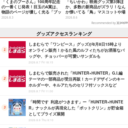
「くまのプーさん」100周年記念
「ちいかわ」映画グッズ第3弾ほ
の一番くじ発表！目玉のA賞は、
か、多数の新商品がズラリ！なん
物語のページが優しく光る「ブッ
か懐いてる「鳥」マスコットや場
クシェイプドライト」
面写アイテムなど必見のラインナ
2026.8.3
2026.8.6
ップ
Recommended by
グッズアクセスランキング
しまむらで「ワンピース」グッズが8月8日15時より
オンライン販売！かるた風のルフィたちがお洒落なバ
ッグや、チョッパーが可愛いサンダルも
2026.8.7 Fri 18:15
しまむらで販売された「HUNTER×HUNTER」G.I.編
テーマの一部商品が受注再販！カードデザインのキー
ホルダーや、キルアたちのセリフ付ソックスなど
2026.8.7 Fri 11:00
「時間です 利息がつきます」ー「HUNTER×HUNTE
R」ナックルが具現化した「ポットクリン」が貯金箱
としてプライズ展開
2026.8.6 Thu 6:10