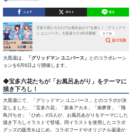
シェア
ポスト
送る
宝多六花たち5人の“お風呂あがり”を描く！「グリッドマ
ン ユニバース」大黒湯コラボ6月開催
全 3 枚
拡大写真
大黒湯は、
「グリッドマン ユニバース」
とのコラボレーシ
ョンを6月6日より開催します。
◆宝多六花たちが「お風呂あがり」をテーマに
描き下ろし！
大黒湯にて、「グリッドマン ユニバース」とのコラボが決
定しました。「宝多六花」「新条アカネ」「南夢芽」「飛
鳥川ちせ」「ひめ」の5人が、お風呂あがりをテーマにした
描き下ろしイラストで登場。同イラストを使用したコラボ
グッズの販売をはじめ、コラボフードやオリジナル薬湯が