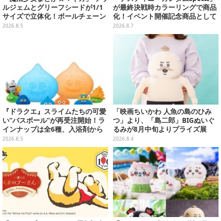
ルジェムとグリーフシードが1/1
が最終決戦時カラーリングで商品
サイズで立体化！ボールチェーン
化！イベント開催記念商品として
を外せばフィギュアとして飾れる
METAL ROBOT魂に新登場
2026.8.5
2026.8.7
ガシャポン全6種
『ドラクエ』スライムたちの可愛
「映画ちいかわ 人魚の島のひみ
い“バスボール”が再受注開始！ラ
つ」より、「島二郎」BIGぬいぐ
インナップは全6種、入浴剤から
るみが8月中旬よりプライズ展
モンスターのフィギュアが出てく
開！“味自慢”のエプロンはポケッ
2026.8.5
2026.8.4
る
ト付き