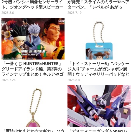
2号機 バンシィ胸像センサーライ
が発売！スライムのミラーやヘア
ト、ジオングヘッド型スピーカー
ターバン、「レベルが あがっ
が順次プライズ展開！
た！」アクセサリーなど
2026.8.6
2026.7.10
「一番くじ HUNTER×HUNTER」
「トイ・ストーリー5」“パッケー
グリードアイランド編、第2弾の
ジ入り”チャームがガシャポン展
ラインナップまとめ！キルアやゴ
開！ウッディやリリーパッドなど
レイヌ、筋骨隆々ビスケなど6体
全5種、裏面はキャラクターごと
2026.7.26
2026.8.4
を堂々立体化
に異なるデザイン
「魔法少女まどか☆マギカ」 ソウ
「デスティニーガンダムSpecII」