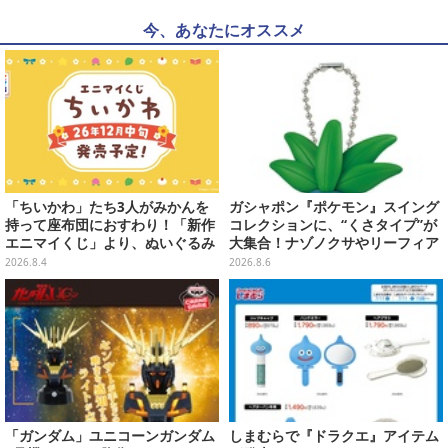
今、あなたにオススメ
「ちいかわ」たち3人がみかんを
ガシャポン『ポケモン』スイング
持って座布団におすわり！「新作
コレクションに、“くさタイプ”が
エニマイくじ」より、ぬいぐるみ
大集合！ナゾノクサやリーフィア
画像が初公開
など全5種が仲間入り
2026.8.4
2026.8.6
「ガンダム」ユニコーンガンダム
しまむらで『ドラクエ』アイテム