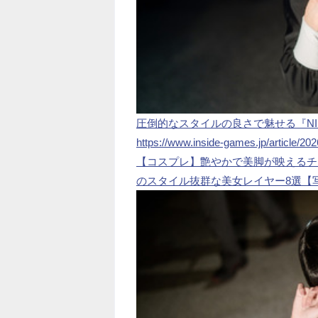
圧倒的なスタイルの良さで魅せる『NI
https://www.inside-games.jp/article/20
【コスプレ】艶やかで美脚が映えるチ
のスタイル抜群な美女レイヤー8選【写真