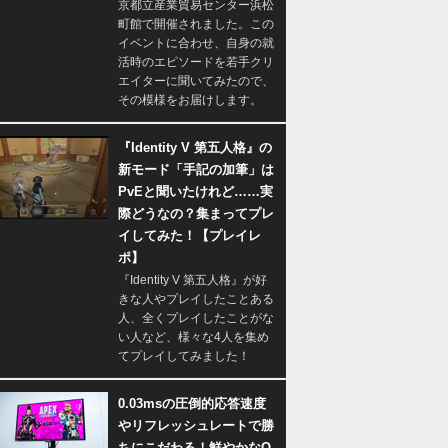
京都立産業貿易センター浜松
町館で開催されました。この
イベントに合わせ、自身の就
活時のエピソードを若手クリ
エイターに聞いてみたので、
その模様をお届けします。
『Identity V 第五人格』の
新モード「手記の加筆」は
PvEと聞いたけれど……実
際どうなの？集まってプレ
イしてみた！【プレイレ
ポ】
『Identity V 第五人格』が好
きな人やプレイしたことある
人、全くプレイしたことがな
い人など、様々な4人を集め
てプレイしてみました！
0.03msの圧倒的応答速度
やリフレッシュレートで勝
ちにこだわる！鮮やかなQ