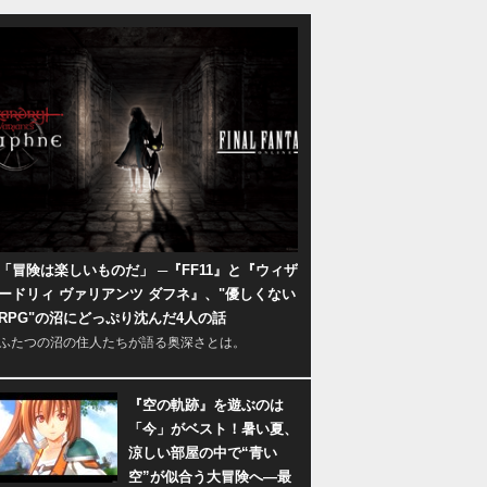
「冒険は楽しいものだ」 ─『FF11』と『ウィザ
ードリィ ヴァリアンツ ダフネ』、"優しくない
RPG"の沼にどっぷり沈んだ4人の話
ふたつの沼の住人たちが語る奥深さとは。
『空の軌跡』を遊ぶのは
「今」がベスト！暑い夏、
涼しい部屋の中で“青い
空”が似合う大冒険へ―最