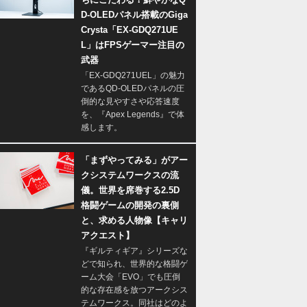
D-OLEDパネル搭載のGiga
Crysta「EX-GDQ271UE
L」はFPSゲーマー注目の
武器
「EX-GDQ271UEL」の魅力
であるQD-OLEDパネルの圧
倒的な見やすさや応答速度
を、『Apex Legends』で体
感します。
「まずやってみる」がアー
クシステムワークスの流
儀。世界を席巻する2.5D
格闘ゲームの開発の裏側
と、求める人物像【キャリ
アクエスト】
『ギルティギア』シリーズな
どで知られ、世界的な格闘ゲ
ーム大会「EVO」でも圧倒
的な存在感を放つアークシス
テムワークス。同社はどのよ