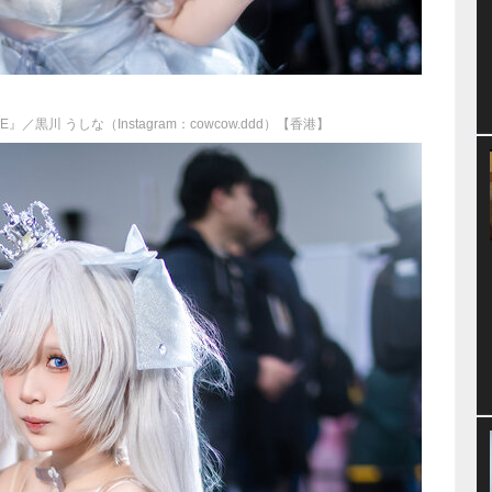
／黒川 うしな（Instagram：cowcow.ddd）【香港】