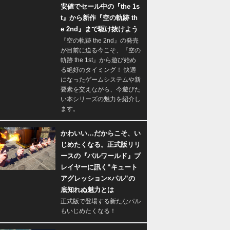
安値でセール中の『the 1s
t』から新作『空の軌跡 th
e 2nd』まで駆け抜けよう
『空の軌跡 the 2nd』の発売
が目前に迫る今こそ、『空の
軌跡 the 1st』から遊び始め
る絶好のタイミング！ 快適
になったゲームシステムや新
要素を交えながら、今遊びた
い本シリーズの魅力を紹介し
ます。
かわいい…だからこそ、い
じめたくなる。正式版リリ
ースの『パルワールド』プ
レイヤーに訊く“キュート
アグレッション×パル”の
底知れぬ魅力とは
正式版で登場する新たなパル
もいじめたくなる！