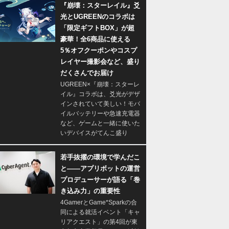
『崩壊：スターレイル』爻
光とUGREENのコラボは
「限定ギフトBOX」が超
豪華！全6商品に使える
5％オフクーポンやコスプ
レイヤー撮影会など、盛り
だくさんでお届け
UGREEN×『崩壊：スターレ
イル』コラボは、爻光がデザ
インされていて美しい！モバ
イルバッテリーや急速充電器
など、ゲームと一緒に使いた
いデバイスがてんこ盛り
若手抜擢の環境で学んだこ
と――アプリボットの運営
プロデューサーが語る「巻
き込み力」の重要性
4GamerとGame*Sparkの合
同による就活イベント「キャ
リアクエスト」の第4回が東