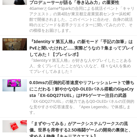
プロデューサーが語る「巻き込み力」の重要性
4GamerとGame*Sparkの合同による就活イベント「キャリ
アクエスト」の第4回が東京都立産業貿易センター浜松町
館で開催されました。このイベントに合わせ、自身の就活
時のエピソードを若手クリエイターに聞いてみたので、そ
の模様をお届けします。
『Identity V 第五人格』の新モード「手記の加筆」は
PvEと聞いたけれど……実際どうなの？集まってプレイ
してみた！【プレイレポ】
『Identity V 第五人格』が好きな人やプレイしたことある
人、全くプレイしたことがない人など、様々な4人を集め
てプレイしてみました！
0.03msの圧倒的応答速度やリフレッシュレートで勝ち
にこだわる！鮮やかなQD-OLEDパネル搭載のGigaCry
sta「EX-GDQ271UEL」はFPSゲーマー注目の武器
「EX-GDQ271UEL」の魅力であるQD-OLEDパネルの圧倒的
な見やすさや応答速度を、『Apex Legends』で体感しま
す。
「まずやってみる」がアークシステムワークスの流
儀。世界を席巻する2.5D格闘ゲームの開発の裏側と、
求める人物像【キャリアクエスト】