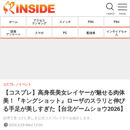
search
menu
アクセス
ホーム
スイッチ
PS5
PS4
ランキング
読者
インサイドちゃ
スマホ
PC
配信者
アンケート
ん
コスプレ
イベント
【コスプレ】高身長美女レイヤーが魅せる肉体
美！『キングショット』ローザのスラリと伸び
る手足が美しすぎた【台北ゲームショウ2026】
台湾で見つけた美しき公式コスプレイヤーを紹介します。
2026.4.29 Wed 12:00