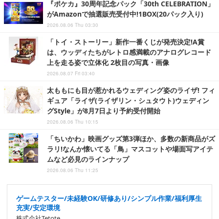
『ポケカ』30周年記念パック「30th CELEBRATION」
がAmazonで抽選販売受付中!1BOX(20パック入り)
2026.08.06 Thu 03:30
「トイ・ストーリー」新作一番くじが発売決定!A賞
は、ウッディたちがレトロ感満載のアナログレコード
上を走る姿で立体化 2枚目の写真・画像
2026.08.07 Fri 03:40
太ももにも目が惹かれるウェディング姿のライザ! フィ
ギュア「ライザ(ライザリン・シュタウト)ウェディン
グStyle」が8月7日より予約受付開始
2026.08.06 Thu 10:15
「ちいかわ」映画グッズ第3弾ほか、多数の新商品がズ
ラリ!なんか懐いてる「鳥」マスコットや場面写アイテ
ムなど必見のラインナップ
2026.08.06 Thu 11:25
ゲームテスター/未経験OK/研修あり/シンプル作業/福利厚生
充実/安定環境
株式会社Tetote