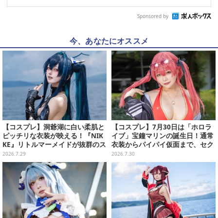
Sponsored by
今、あなたにオススメ
【コスプレ】洞爺湖に白い柔肌と
【コスプレ】7月30日は「ホロラ
ピッチリな衣装が映える！『NIK
イブ」宝鐘マリンの誕生日！通常
KE』リトルマーメイドが抜群のス
衣装からパイパイ仮面まで、セク
タイルで神秘的な美しさを魅せる
シーで可愛い美女レイヤーまとめ
2026.7.29
2026.7.30
【写真10枚】
【写真42枚】