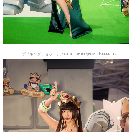
ローザ『キングショット』／Bella（ Instagram：beeee_la）