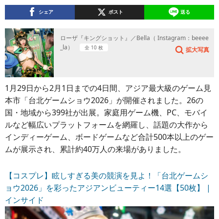
シェア
ポスト
送る
ローザ『キングショット』／Bella（ Instagram：beeee
_la）
全 10 枚
拡大写真
1月29日から2月1日までの4日間、アジア最大級のゲーム見
本市「台北ゲームショウ2026」が開催されました。26の
国・地域から399社が出展。家庭用ゲーム機、PC、モバイ
ルなど幅広いプラットフォームを網羅し、話題の大作から
インディーゲーム、ボードゲームなど合計500本以上のゲー
ムが展示され、累計約40万人の来場がありました。
【コスプレ】眩しすぎる美の競演を見よ！「台北ゲームシ
ョウ2026」を彩ったアジアンビューティー14選【50枚】 |
インサイド