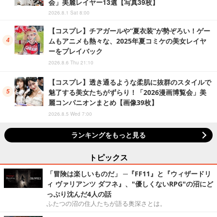
会」美麗レイヤー13選【写真39枚】
2026.8.1 Sat 8:00
【コスプレ】チアガールや“夏衣装”が勢ぞろい！ゲー
ムもアニメも熱々な、2025年夏コミケの美女レイヤ
ーをプレイバック
2026.8.6 Thu 21:10
【コスプレ】透き通るような柔肌に抜群のスタイルで
魅了する美女たちがずらり！「2026漫画博覧会」美
麗コンパニオンまとめ【画像39枚】
2026.8.5 Wed 7:00
ランキングをもっと見る
トピックス
「冒険は楽しいものだ」 ─『FF11』と『ウィザードリ
ィ ヴァリアンツ ダフネ』、"優しくないRPG"の沼にど
っぷり沈んだ4人の話
ふたつの沼の住人たちが語る奥深さとは。