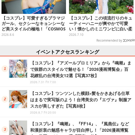
【コスプレ】可愛すぎるブラマジ
【コスプレ】この頃流行りのキュ
ガール、セクシーなキョンシーな
ーティーハニーが爽やかで可愛
ど美スタイルの極地！「COSMOS
い！懐かしのミニワンピに白い柔
創作攝影展」台湾美女レイヤーま
肌×美脚が映える【写真8枚】
2026.8.6
2026.7.10
とめ【写真26枚】
Recommended by
イベントアクセスランキング
【コスプレ】『アズールプロミリア』から『鳴潮』ま
で抜群のスタイルで魅せる！「2026漫画博覧会」百
花繚乱の台湾美女12選【写真37枚】
2026.7.31 Fri 7:00
【コスプレ】ツンツンした横顔×髪をかきあげる仕草
はまるで実写版のよう！台湾美女の『エヴァ』制服ア
スカが美しすぎた【写真8枚】
2026.8.7 Fri 20:00
【コスプレ】『鳴潮』、『FF14』、『風燕伝』など
和漢折衷の魅惑キャラが目白押し！「2026漫画博覧