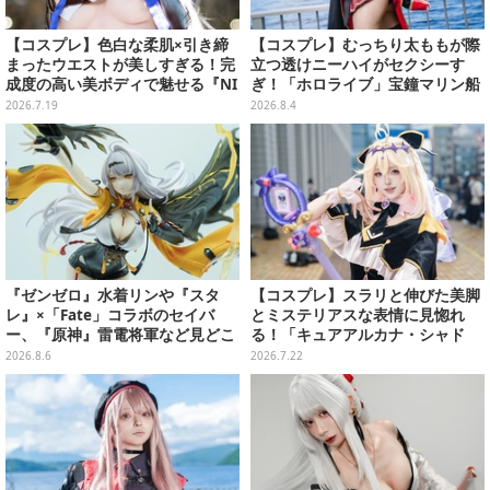
【コスプレ】色白な柔肌×引き締
【コスプレ】むっちり太ももが際
まったウエストが美しすぎる！完
立つ透けニーハイがセクシーす
成度の高い美ボディで魅せる『NI
ぎ！「ホロライブ」宝鐘マリン船
KKE』ヘンゼルの美女レイヤー
長が反則級の可愛いへそ出し姿で
2026.7.19
2026.8.4
【写真9枚】
魅せる【写真8枚】
『ゼンゼロ』水着リンや『スタ
【コスプレ】スラリと伸びた美脚
レ』×「Fate」コラボのセイバ
とミステリアスな表情に見惚れ
ー、『原神』雷電将軍など見どこ
る！「キュアアルカナ・シャド
ろ満載！「ワンフェス」に出展の
ウ」のふわりと広がるスカートも
2026.8.6
2026.7.22
「HoYoverse」関連フィギュアを
再現度高い【8枚】
ご紹介【WF2026】