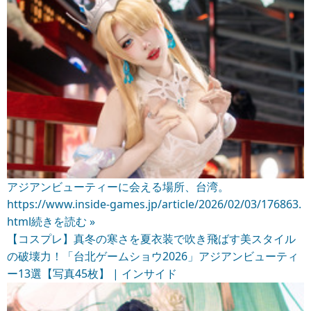
アジアンビューティーに会える場所、台湾。
https://www.inside-games.jp/article/2026/02/03/176863.
html
続きを読む »
【コスプレ】真冬の寒さを夏衣装で吹き飛ばす美スタイル
の破壊力！「台北ゲームショウ2026」アジアンビューティ
ー13選【写真45枚】 | インサイド