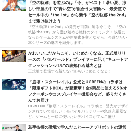
『空の軌跡』を遊ぶのは「今」がベスト！暑い夏、涼
しい部屋の中で“青い空”が似合う大冒険へ―最安値で
セール中の『the 1st』から新作『空の軌跡 the 2nd』
まで駆け抜けよう
『空の軌跡 the 2nd』の発売が目前に迫る今こそ、『空の
軌跡 the 1st』から遊び始める絶好のタイミング！ 快適に
なったゲームシステムや新要素を交えながら、今遊びたい
本シリーズの魅力を紹介します。
かわいい…だからこそ、いじめたくなる。正式版リリ
ースの『パルワールド』プレイヤーに訊く“キュートア
グレッション×パル”の底知れぬ魅力とは
正式版で登場する新たなパルもいじめたくなる！
『崩壊：スターレイル』爻光とUGREENのコラボは
「限定ギフトBOX」が超豪華！全6商品に使える5％オ
フクーポンやコスプレイヤー撮影会など、盛りだくさ
んでお届け
UGREEN×『崩壊：スターレイル』コラボは、爻光がデザイ
ンされていて美しい！モバイルバッテリーや急速充電器な
ど、ゲームと一緒に使いたいデバイスがてんこ盛り
若手抜擢の環境で学んだこと――アプリボットの運営