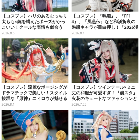
【コスプレ】ハリのあるむっちり
【コスプレ】『鳴潮』、『FF1
太もも×銃を構えたポーズがかっ
4』、『風燕伝』など和漢折衷の
こいい！クールな表情も似合う
魅惑キャラが目白押し！「2026漫
『NIKKE』ラピの美女レイヤーに
画博覧会」美麗レイヤー13選【写
2026.8.5
2026.8.1
注目【写真7枚】
真39枚】
【コスプレ】流麗なポージングが
【コスプレ】ツインテール×ミニ
ドラマチックで美しい！スタイル
丈の和服が可愛すぎ！『崩スタ』
抜群な『原神』ニィロウが魅せる
火花のキュートなファッションと
エスニックな雰囲気にドキドキ
魅惑的な笑みで魅せる美女レイヤ
2026.8.1
2026.7.23
【写真9枚】
ー【写真8枚】