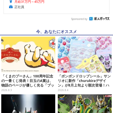
月給31万円～45万円
正社員
Sponsored by
今、あなたにオススメ
「くまのプーさん」100周年記念
「ボンボンドロップシール」サン
の一番くじ発表！目玉のA賞は、
リオに新作「churukiraデザイ
物語のページが優しく光る「ブッ
ン」が8月上旬より順次登場！ハ
クシェイプドライト」
ローキティ、はぴだんぶいなど全
2026.8.3
2026.8.4
8種類