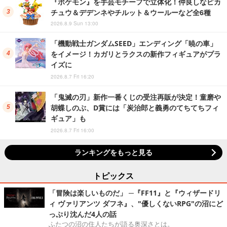
『ポケモン』を手芸モチーフで立体化！仲良しなピカ
チュウ＆デデンネやチルット＆ウールーなど全6種
2026.8.9 Sun 13:00
「機動戦士ガンダムSEED」エンディング「暁の車」
をイメージ！カガリとラクスの新作フィギュアがプラ
イズに
2026.8.7 Fri 16:20
「鬼滅の刃」新作一番くじの受注再販が決定！童磨や
胡蝶しのぶ、D賞には「炭治郎と義勇のてちてちフィ
ギュア」も
2026.8.7 Fri 16:00
ランキングをもっと見る
トピックス
「冒険は楽しいものだ」 ─『FF11』と『ウィザードリ
ィ ヴァリアンツ ダフネ』、"優しくないRPG"の沼にど
っぷり沈んだ4人の話
ふたつの沼の住人たちが語る奥深さとは。