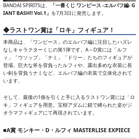
BANDAI SPIRITSは、
「一番くじ ワンピース -エルバフ編- G
IANT BASH!! Vol.1」
を7月3日に発売します。
◆ラストワン賞は「ロキ」フィギュア！
本商品は、「ワンピース」のエルバフ編に注目したハズレ
なしキャラクターくじの第1弾です。A～D賞には「ルフ
ィ」「ウソップ」「ナミ」「ドリー」たちのフィギュアが
登場。巨大な斧を背負ったルフィや、露出多めな衣装に長
い剣を背負うナミなど、エルバフ編の衣装で立体化されて
います。
そして、最後の1個を引くと手に入るラストワン賞には「ロ
キ」フィギュアを用意。宝樹アダムに鎖で縛られた姿がジ
オラマフィギュアにて再現されています。
■A賞 モンキー・D・ルフィ MASTERLISE EXPIECE