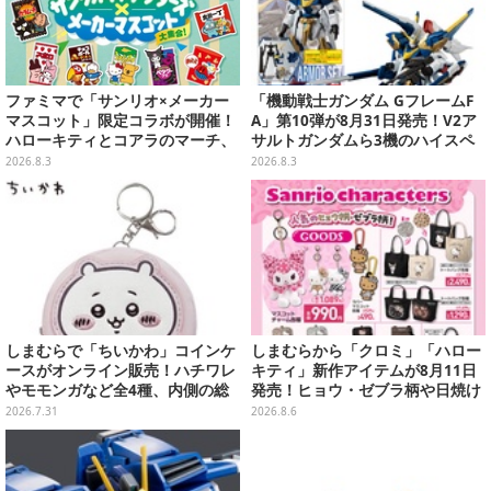
ファミマで「サンリオ×メーカー
「機動戦士ガンダム GフレームF
マスコット」限定コラボが開催！
A」第10弾が8月31日発売！V2ア
ハローキティとコアラのマーチ、
サルトガンダムら3機のハイスペ
ハンギョドンと出前坊やなど全26
ック可動フィギュア
2026.8.3
2026.8.3
キャラが夢の共演
しまむらで「ちいかわ」コインケ
しまむらから「クロミ」「ハロー
ースがオンライン販売！ハチワレ
キティ」新作アイテムが8月11日
やモモンガなど全4種、内側の総
発売！ヒョウ・ゼブラ柄や日焼け
柄デザインも注目
デザインの可愛い雑貨・アパレル
2026.7.31
2026.8.6
など多数