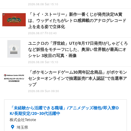
2026.08.08 Sat 15:10
「トイ・ストーリー」新作一番くじが発売決定!A賞
は、ウッディたちがレトロ感満載のアナログレコード
上を走る姿で立体化
2026.08.07 Fri 03:40
ユニクロの「浮世絵」UTが8月17日発売!がしゃどくろ
など妖怪をモチーフにした、奥深い世界観が最高にオ
シャレ 3枚目の写真・画像
2026.08.08 Sat 15:10
「ポケモンカードゲーム30周年記念商品」がポケモン
センターオンラインで抽選販売!“本人認証”で当選率ア
ップ
2026.08.09 Sun 09:30
「未経験から活躍できる職場」/アニメグッズ梱包/即入寮O
K/長期安定/20~30代活躍中
株式会社Tetote
埼玉県