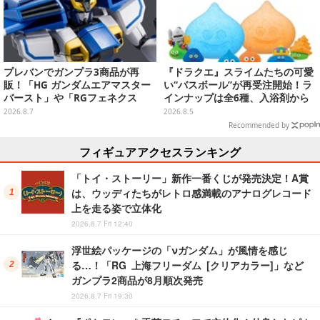
プレバンでガンプラ3商品が再
『ドラクエ』スライムたちの可愛
販！「HG ガンダムエアマスター
い“バスボール”が再受注開始！ラ
バースト」や「RGフェネクス
インナップは全6種、入浴剤から
（ナラティブVer.）」も
モンスターのフィギュアが出てく
2026.8.7
2026.8.5
る
Recommended by
フィギュアアクセスランキング
「トイ・ストーリー」新作一番くじが発売決定！A賞
は、ウッディたちがレトロ感満載のアナログレコード
上を走る姿で立体化
2026.8.7 Fri 12:40
浮世絵パッケージの「νガンダム」が風情を感じ
る…！「RG 上海フリーダム [クリアカラー]」など
ガンプラ2商品が8月順次発売
2026.8.7 Fri 19:30