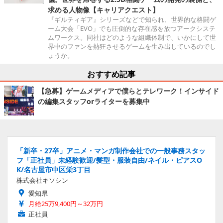
求める人物像【キャリアクエスト】
『ギルティギア』シリーズなどで知られ、世界的な格闘ゲ
ーム大会「EVO」でも圧倒的な存在感を放つアークシステ
ムワークス。同社はどのような組織体制で、いかにして世
界中のファンを熱狂させるゲームを生み出しているのでし
ょうか。
おすすめ記事
【急募】ゲームメディアで僕らとテレワーク！インサイド
の編集スタッフorライターを募集中
「新卒・27卒」アニメ・マンガ制作会社での一般事務スタッ
フ「正社員」未経験歓迎/髪型・服装自由/ネイル・ピアスO
K/名古屋市中区栄3丁目
株式会社キソシン
愛知県
月給25万9,400円～32万円
正社員