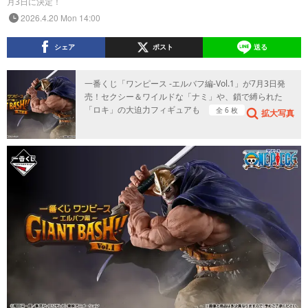
月3日に決定！
2026.4.20 Mon 14:00
シェア
ポスト
送る
一番くじ「ワンピース -エルバフ編-Vol.1」が7月3日発
売！セクシー＆ワイルドな「ナミ」や、鎖で縛られた
「ロキ」の大迫力フィギュアも
全 6 枚
拡大写真