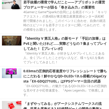
若手抜擢の環境で学んだこと――アプリボットの運営
プロデューサーが語る「巻き込み力」の重要性
4GamerとGame*Sparkの合同による就活イベント「キャリ
アクエスト」の第4回が東京都立産業貿易センター浜松町
館で開催されました。このイベントに合わせ、自身の就活
時のエピソードを若手クリエイターに聞いてみたので、そ
の模様をお届けします。
『Identity V 第五人格』の新モード「手記の加筆」は
PvEと聞いたけれど……実際どうなの？集まってプレイ
してみた！【プレイレポ】
『Identity V 第五人格』が好きな人やプレイしたことある
人、全くプレイしたことがない人など、様々な4人を集め
てプレイしてみました！
0.03msの圧倒的応答速度やリフレッシュレートで勝ち
にこだわる！鮮やかなQD-OLEDパネル搭載のGigaCry
sta「EX-GDQ271UEL」はFPSゲーマー注目の武器
「EX-GDQ271UEL」の魅力であるQD-OLEDパネルの圧倒的
な見やすさや応答速度を、『Apex Legends』で体感しま
す。
「まずやってみる」がアークシステムワークスの流
儀。世界を席巻する2.5D格闘ゲームの開発の裏側と、