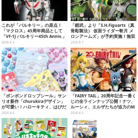
これが「バルキリー」の原点！
「鎧武」より「S.H.Figuarts（真
「マクロス」45周年商品として
骨彫製法） 仮面ライダー斬月 メ
「VF-1J バルキリー45th Anniv.」
ロンアームズ」が予約実施！無双
が予約開始
セイバー、メロンディフェンダー
2026.8.3
2026.8.7
が付属
「ボンボンドロップシール」サン
「FAIRY TAIL」20周年記念一番く
リオ新作「churukiraデザイン」
じの全ラインナップ公開！ナツ、
が可愛い！ハローキティ、はぴだ
ルーシィ、エルザたちが迫力のM
んぶいなど全8種類が順次展開
ASTERLISEで初登場
2026.8.6
2026.8.3