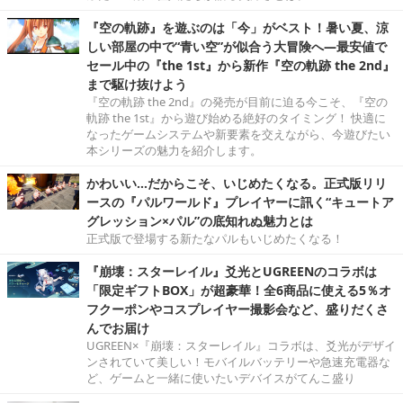
『空の軌跡』を遊ぶのは「今」がベスト！暑い夏、涼
しい部屋の中で“青い空”が似合う大冒険へ―最安値で
セール中の『the 1st』から新作『空の軌跡 the 2nd』
まで駆け抜けよう
『空の軌跡 the 2nd』の発売が目前に迫る今こそ、『空の
軌跡 the 1st』から遊び始める絶好のタイミング！ 快適に
なったゲームシステムや新要素を交えながら、今遊びたい
本シリーズの魅力を紹介します。
かわいい…だからこそ、いじめたくなる。正式版リリ
ースの『パルワールド』プレイヤーに訊く“キュートア
グレッション×パル”の底知れぬ魅力とは
正式版で登場する新たなパルもいじめたくなる！
『崩壊：スターレイル』爻光とUGREENのコラボは
「限定ギフトBOX」が超豪華！全6商品に使える5％オ
フクーポンやコスプレイヤー撮影会など、盛りだくさ
んでお届け
UGREEN×『崩壊：スターレイル』コラボは、爻光がデザイ
ンされていて美しい！モバイルバッテリーや急速充電器な
ど、ゲームと一緒に使いたいデバイスがてんこ盛り