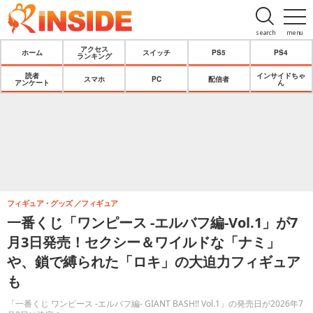
search
menu
アクセス
ホーム
スイッチ
PS5
PS4
ランキング
読者
インサイドちゃ
スマホ
PC
配信者
アンケート
ん
フィギュア・グッズ
フィギュア
一番くじ「ワンピース -エルバフ編-Vol.1」が7
月3日発売！セクシー＆ワイルドな「ナミ」
や、鎖で縛られた「ロキ」の大迫力フィギュア
も
「一番くじ ワンピース -エルバフ編- GIANT BASH!! Vol.1」の発売日が2026年7