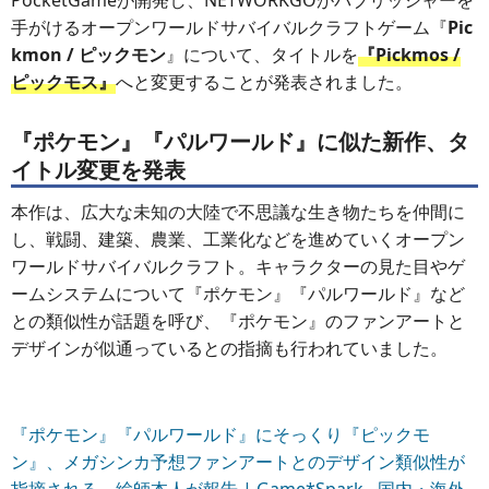
PocketGameが開発し、NETWORKGOがパブリッシャーを
手がけるオープンワールドサバイバルクラフトゲーム『
Pic
kmon / ピックモン
』について、タイトルを
『Pickmos /
ピックモス』
へと変更することが発表されました。
『ポケモン』『パルワールド』に似た新作、タ
イトル変更を発表
本作は、広大な未知の大陸で不思議な生き物たちを仲間に
し、戦闘、建築、農業、工業化などを進めていくオープン
ワールドサバイバルクラフト。キャラクターの見た目やゲ
ームシステムについて『ポケモン』『パルワールド』など
との類似性が話題を呼び、『ポケモン』のファンアートと
デザインが似通っているとの指摘も行われていました。
『ポケモン』『パルワールド』にそっくり『ピックモ
ン』、メガシンカ予想ファンアートとのデザイン類似性が
指摘される―絵師本人が報告 | Game*Spark - 国内・海外