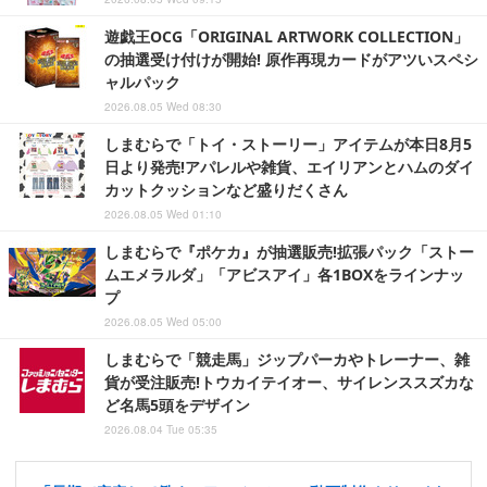
遊戯王OCG「ORIGINAL ARTWORK COLLECTION」
の抽選受け付けが開始! 原作再現カードがアツいスペシ
ャルパック
2026.08.05 Wed 08:30
しまむらで「トイ・ストーリー」アイテムが本日8月5
日より発売!アパレルや雑貨、エイリアンとハムのダイ
カットクッションなど盛りだくさん
2026.08.05 Wed 01:10
しまむらで『ポケカ』が抽選販売!拡張パック「ストー
ムエメラルダ」「アビスアイ」各1BOXをラインナッ
プ
2026.08.05 Wed 05:00
しまむらで「競走馬」ジップパーカやトレーナー、雑
貨が受注販売!トウカイテイオー、サイレンススズカな
ど名馬5頭をデザイン
2026.08.04 Tue 05:35