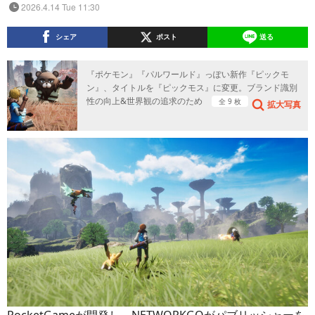
2026.4.14 Tue 11:30
シェア
ポスト
送る
『ポケモン』『パルワールド』っぽい新作『ピックモ
ン』、タイトルを『ピックモス』に変更。ブランド識別
性の向上&世界観の追求のため
全 9 枚
拡大写真