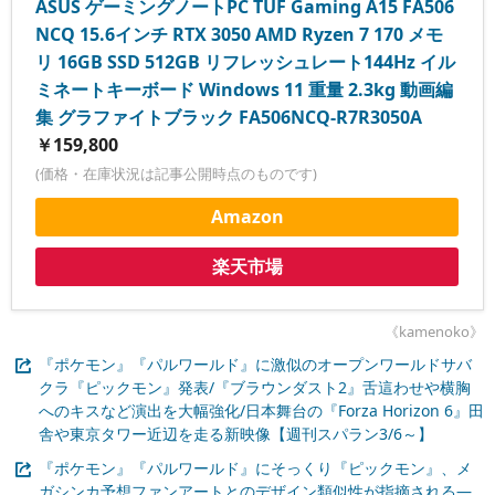
ASUS ゲーミングノートPC TUF Gaming A15 FA506
NCQ 15.6インチ RTX 3050 AMD Ryzen 7 170 メモ
リ 16GB SSD 512GB リフレッシュレート144Hz イル
ミネートキーボード Windows 11 重量 2.3kg 動画編
集 グラファイトブラック FA506NCQ-R7R3050A
￥159,800
(価格・在庫状況は記事公開時点のものです)
Amazon
楽天市場
《kamenoko》
『ポケモン』『パルワールド』に激似のオープンワールドサバ
クラ『ピックモン』発表/『ブラウンダスト2』舌這わせや横胸
へのキスなど演出を大幅強化/日本舞台の『Forza Horizon 6』田
舎や東京タワー近辺を走る新映像【週刊スパラン3/6～】
『ポケモン』『パルワールド』にそっくり『ピックモン』、メ
ガシンカ予想ファンアートとのデザイン類似性が指摘される―