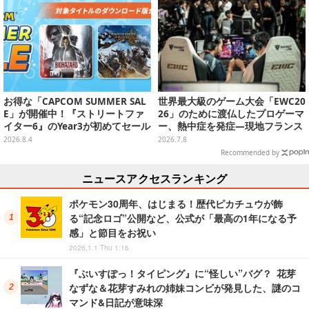
クエスト the DIVE -まだ見ぬ冒険
の舞台へ-」フォトレポート】
お得な「CAPCOM SUMMER SAL
世界最大級のゲーム大会「EWC20
E」が開催中！『ストリートファ
26」のために渡仏したプロゲーマ
イター6』のYear3が初めてセール
ー、熱中症を発症―現地フランス
対象に
は記録的な熱波が続く
2026.8.4
2026.7.8
Recommended by
ニュースアクセスランキング
ポケモン30周年、はじまる！歴代ピカチュウが飾
る“記念ロゴ”公開など、公式が「最高の1年になる予
感」と節目をお祝い
2026.1.1 Thu 1:16
『ぶいすぽっ！タイピング』に“怪しい”バグ？ 花芽
なずな＆花芽すみれの姉妹コンビが発見した、謎のコ
マンド&日記が意味深