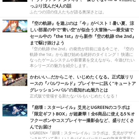
っぷり沈んだ4人の話
ふたつの沼の住人たちが語る奥深さとは。
『空の軌跡』を遊ぶのは「今」がベスト！暑い夏、涼
しい部屋の中で“青い空”が似合う大冒険へ―最安値で
セール中の『the 1st』から新作『空の軌跡 the 2nd』
まで駆け抜けよう
『空の軌跡 the 2nd』の発売が目前に迫る今こそ、『空の
軌跡 the 1st』から遊び始める絶好のタイミング！ 快適に
なったゲームシステムや新要素を交えながら、今遊びたい
本シリーズの魅力を紹介します。
かわいい…だからこそ、いじめたくなる。正式版リリ
ースの『パルワールド』プレイヤーに訊く“キュートア
グレッション×パル”の底知れぬ魅力とは
正式版で登場する新たなパルもいじめたくなる！
『崩壊：スターレイル』爻光とUGREENのコラボは
「限定ギフトBOX」が超豪華！全6商品に使える5％オ
フクーポンやコスプレイヤー撮影会など、盛りだくさ
んでお届け
UGREEN×『崩壊：スターレイル』コラボは、爻光がデザイ
ンされていて美しい！モバイルバッテリーや急速充電器な