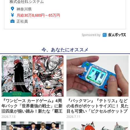
株式会社ELシステム
神奈川県
月給30万8,600円～65万円
正社員
Sponsored by
今、あなたにオススメ
『ワンピース カードゲーム』4周
『パックマン』『テトリス』など
年パック「世界最強の戦士」に新
の名作がポケットサイズに！ 見た
旧四皇が揃い踏み！新たな「覇王
目も可愛い「ピクセルポケットプ
色SP」のゾロ、ヤマトなど28枚も
ロ」はアーケード気分を手軽に味
2026.7.13
2026.7.11
の新カード一挙公開
わえる【実機レビュー】