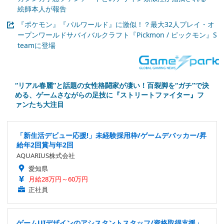
絵師本人が報告
『ポケモン』『パルワールド』に激似！？最大32人プレイ・オ
ープンワールドサバイバルクラフト『Pickmon / ピックモン』S
teamに登場
“リアル春麗”と話題の女性格闘家が凄い！百裂脚を“ガチ”で決
める、ゲームさながらの足技に『ストリートファイター』フ
ァンたち大注目
「新生活デビュー応援!」未経験採用枠/ゲームデバッカー/昇
給年2回賞与年2回
AQUARIUS株式会社
愛知県
月給28万円～60万円
正社員
ゲームUIデザインのアシスタントスタッフ/資格取得支援」