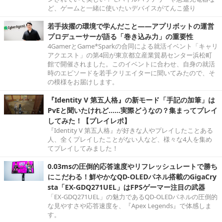
ど、ゲームと一緒に使いたいデバイスがてんこ盛り
若手抜擢の環境で学んだこと――アプリボットの運営
プロデューサーが語る「巻き込み力」の重要性
4GamerとGame*Sparkの合同による就活イベント「キャリ
アクエスト」の第4回が東京都立産業貿易センター浜松町
館で開催されました。このイベントに合わせ、自身の就活
時のエピソードを若手クリエイターに聞いてみたので、そ
の模様をお届けします。
『Identity V 第五人格』の新モード「手記の加筆」は
PvEと聞いたけれど……実際どうなの？集まってプレイ
してみた！【プレイレポ】
『Identity V 第五人格』が好きな人やプレイしたことある
人、全くプレイしたことがない人など、様々な4人を集め
てプレイしてみました！
0.03msの圧倒的応答速度やリフレッシュレートで勝ち
にこだわる！鮮やかなQD-OLEDパネル搭載のGigaCry
sta「EX-GDQ271UEL」はFPSゲーマー注目の武器
「EX-GDQ271UEL」の魅力であるQD-OLEDパネルの圧倒的
な見やすさや応答速度を、『Apex Legends』で体感しま
す。