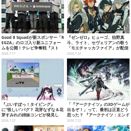
Good 8 Squadが新スポンサー「R
『ゼンゼロ』ヒューゴ、狛野真
EGZA」のロゴ入り新ユニフォー
斗、ライト、セヴェリアンの歌う
ムを公開！テレビ争奪戦『スト
「モエチャッカファイア」が配信
6』マッチも大盛り上がり
決定―似合ってる…4人のメイド
2026.7.17
2026.7.22
服イラストもお披露目
『ぶいすぽっ！タイピング』
「『アークナイツ』の3Dゲームが
に“怪しい”バグ？ 花芽なずな＆花
出るぞ！」って、最初は正直どう
芽すみれの姉妹コンビが発見し
思った？ 『アークナイツ：エンド
た、謎のコマンド&日記が意味深
フィールド』リリース半年を機
2026.7.27
2026.7.22
に、4人のインフルエンサーに聞
いてみたーシリーズを“奥深く”ま