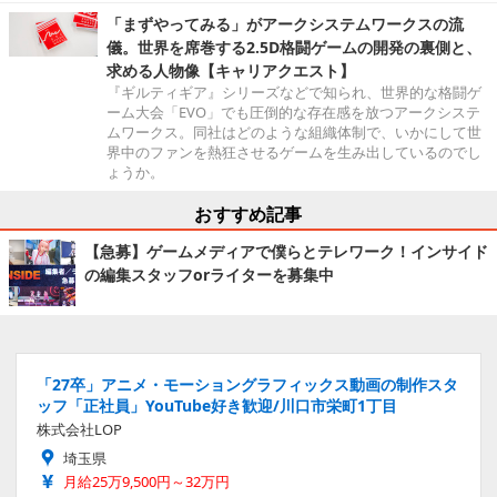
「まずやってみる」がアークシステムワークスの流
儀。世界を席巻する2.5D格闘ゲームの開発の裏側と、
求める人物像【キャリアクエスト】
『ギルティギア』シリーズなどで知られ、世界的な格闘ゲ
ーム大会「EVO」でも圧倒的な存在感を放つアークシステ
ムワークス。同社はどのような組織体制で、いかにして世
界中のファンを熱狂させるゲームを生み出しているのでし
ょうか。
おすすめ記事
【急募】ゲームメディアで僕らとテレワーク！インサイド
の編集スタッフorライターを募集中
「27卒」アニメ・モーショングラフィックス動画の制作スタ
ッフ「正社員」YouTube好き歓迎/川口市栄町1丁目
株式会社LOP
埼玉県
月給25万9,500円～32万円