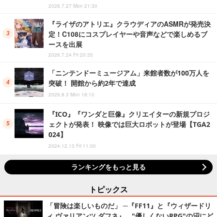
2026.7.27 Mon 21:30
『ライザのアトリエ』クラウディアのASMRが発売決
定！C108にコスプレイヤーや音声などで楽しめるブ
ースを出展
2026.7.24 Fri 20:35
「ニンテンドーミュージアム」来館者数が100万人を
突破！ 開館から約2年で達成
2026.8.3 Mon 18:10
『ICO』『ワンダと巨像』クリエイターの新規プロジ
ェクトが発表！ 映像では巨大ロボットが登場【TGA2
024】
2024.12.13 Fri 11:00
ランキングをもっと見る
トピックス
「冒険は楽しいものだ」 ─『FF11』と『ウィザードリ
ィ ヴァリアンツ ダフネ』、"優しくないRPG"の沼にど