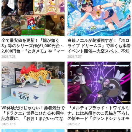
で追ってきたからこその視点【座
談会】
全て最安値を更新！『龍が如く
白銀ノエルが刺激強すぎ！『ホロ
8』等のシリーズ作が1,000円台～
ライブ ドリームス』で早くも水着
2,000円台─『ときメモ』や『マー
イベント開催―大空スバル、不知
ル王国の人形姫』3作セットは5
火フレアら5人が夏の装いで登場
2026.7.28
2026.7.27
0%オフに【eショップ・PS Store
のお薦めセール】
VR体験だけじゃない！勇者気分で
『メルティブラッド：トワイルミ
『ドラクエ』世界にひたる40周年
ナ』には奈須きのこ氏描き下ろし
記念展に、「おお！まだいってな
の新モード「グランドシナリオモ
いとは なにごとだ！」【ドラゴン
ード」搭載！ワンボタンの簡単操
2026.7.16
2026.8.2
クエスト40周年記念展「ドラゴン
作「Act」も追加