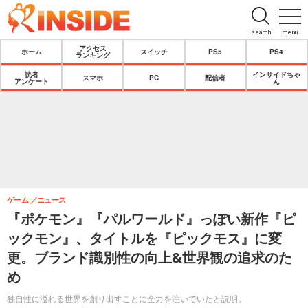
search
menu
アクセス
ホーム
スイッチ
PS5
PS4
ランキング
読者
インサイドちゃ
スマホ
PC
配信者
アンケート
ん
ゲーム
ニュース
『ポケモン』『パルワールド』っぽい新作『ピ
ックモン』、タイトルを『ピックモス』に変
更。ブランド識別性の向上&世界観の追求のた
め
独自性に溢れる世界を創り出すことに全力を注いでいたと説明。