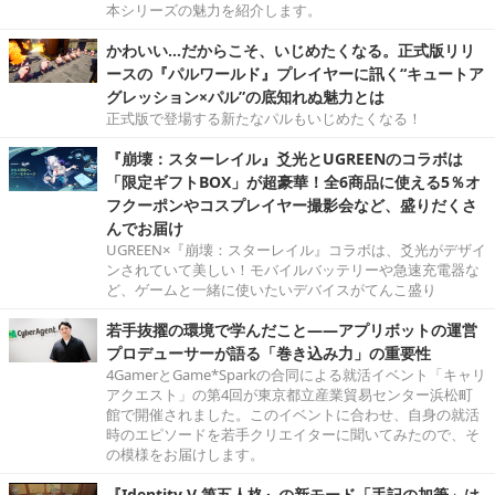
本シリーズの魅力を紹介します。
かわいい…だからこそ、いじめたくなる。正式版リリ
ースの『パルワールド』プレイヤーに訊く“キュートア
グレッション×パル”の底知れぬ魅力とは
正式版で登場する新たなパルもいじめたくなる！
『崩壊：スターレイル』爻光とUGREENのコラボは
「限定ギフトBOX」が超豪華！全6商品に使える5％オ
フクーポンやコスプレイヤー撮影会など、盛りだくさ
んでお届け
UGREEN×『崩壊：スターレイル』コラボは、爻光がデザイ
ンされていて美しい！モバイルバッテリーや急速充電器な
ど、ゲームと一緒に使いたいデバイスがてんこ盛り
若手抜擢の環境で学んだこと――アプリボットの運営
プロデューサーが語る「巻き込み力」の重要性
4GamerとGame*Sparkの合同による就活イベント「キャリ
アクエスト」の第4回が東京都立産業貿易センター浜松町
館で開催されました。このイベントに合わせ、自身の就活
時のエピソードを若手クリエイターに聞いてみたので、そ
の模様をお届けします。
『Identity V 第五人格』の新モード「手記の加筆」は