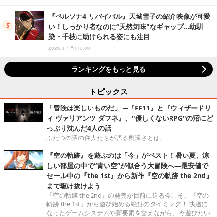
『ペルソナ4 リバイバル』天城雪子の紹介映像が可愛
い！しっかり者なのに“天然気味"なギャップ…幼馴
染・千枝に助けられる姿にも注目
2026.8.7 Fri 10:00
ランキングをもっと見る
トピックス
「冒険は楽しいものだ」 ─『FF11』と『ウィザードリ
ィ ヴァリアンツ ダフネ』、"優しくないRPG"の沼にど
っぷり沈んだ4人の話
ふたつの沼の住人たちが語る奥深さとは。
『空の軌跡』を遊ぶのは「今」がベスト！暑い夏、涼
しい部屋の中で“青い空”が似合う大冒険へ―最安値で
セール中の『the 1st』から新作『空の軌跡 the 2nd』
まで駆け抜けよう
『空の軌跡 the 2nd』の発売が目前に迫る今こそ、『空の
軌跡 the 1st』から遊び始める絶好のタイミング！ 快適に
なったゲームシステムや新要素を交えながら、今遊びたい