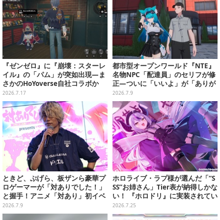
『ゼンゼロ』に『崩壊：スターレ
都市型オープンワールド『NTE』
イル』の「パム」が突如出現―ま
名物NPC「配達員」のセリフが修
さかのHoYoverse自社コラボか
正―ついに「いいよ」が「ありが
とう」になるも、なんだか中途半
2026.7.17
2026.7.9
端
ときど、ぷげら、板ザンら豪華プ
ホロライブ・ラプ様が選んだ「“S
ロゲーマーが「対ありでした！」
SS”お姉さん」Tier表が納得しかな
と握手！アニメ「対あり」初イベ
い！ 『ホロドリ』に実装されてい
ントが格ゲー愛に溢れすぎていた
るお姉さんイラストを振り返り
2026.7.9
2026.7.25
【レポ】