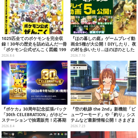
1025匹全てのポケモンを完全収
『ほの暮しの庭』ゲームプレイ動
録！30年の歴史を詰め込んだ一冊
画全5種が大公開！DIYしたり、夜
「ポケモン公式ぜんこく図鑑 199
の村を歩いたり…ほのぼのとした
6-2026」が大ボリューム
田舎暮らしを楽しめる
2026.8.6
2026.7.10
『ポケカ』30周年記念拡張パック
『空の軌跡 the 2nd』新機能「ビ
「30th CELEBRATION」がホビー
ューワーモード」や「釣り」シス
ステーションで抽選販売！応募期
テムなど最新情報公開！さまざま
間は8月6日23時59分まで
なシチュエーションで鑑賞＆撮影
2026.8.4
2026.7.23
可能