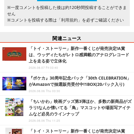
※一度コメントを投稿した後は約120秒間投稿することができま
せん
※コメントを投稿する際は
「利用規約」
を必ずご確認ください
関連ニュース
「トイ・ストーリー」新作一番くじが発売決定!A賞
は、ウッディたちがレトロ感満載のアナログレコード
上を走る姿で立体化
2026.08.07 Fri 03:40
『ポケカ』30周年記念パック「30th CELEBRATION」
がAmazonで抽選販売受付中!1BOX(20パック入り)
2026.08.06 Thu 03:30
「ちいかわ」映画グッズ第3弾ほか、多数の新商品がズ
ラリ!なんか懐いてる「鳥」マスコットや場面写アイテ
ムなど必見のラインナップ
2026.08.06 Thu 11:25
「トイ・ストーリー」新作一番くじが発売決定!A賞