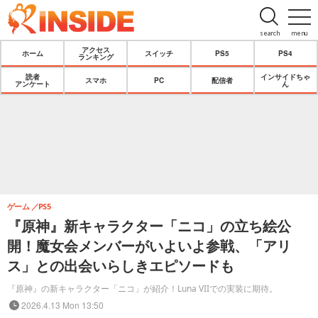
search
menu
アクセス
ホーム
スイッチ
PS5
PS4
ランキング
読者
インサイドちゃ
スマホ
PC
配信者
アンケート
ん
ゲーム
PS5
『原神』新キャラクター「ニコ」の立ち絵公
開！魔女会メンバーがいよいよ参戦、「アリ
ス」との出会いらしきエピソードも
『原神』の新キャラクター「ニコ」が紹介！Luna VIIでの実装に期待。
2026.4.13 Mon 13:50