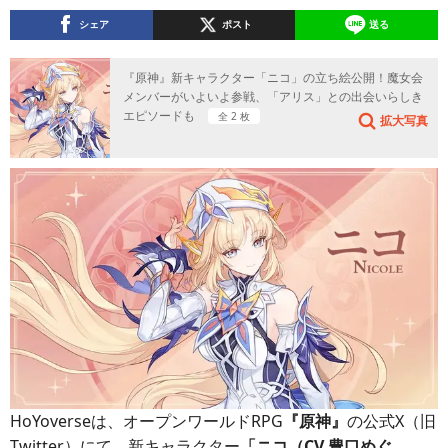
シェア
ポスト
送る
『原神』新キャラクター「ニコ」の立ち絵公開！魔女会
メンバーがいよいよ参戦、「アリス」との出会いらしき
エピソードも
全 2 枚
拡大写真
HoYoverseは、オープンワールドRPG
『原神』
の公式X（旧
Twitter）にて、新キャラクター
「ニコ（CV.豊口めぐ