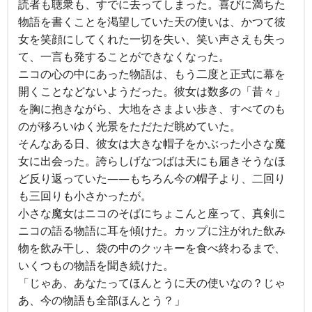
読者も聴衆も、すでに去ってしまった。喜びに満ちた
物語を書くことを渇望していた天の使いは、かつて彼
女を笑顔にしてくれた一切を失い、笑い声さえも失っ
て、一言も発することができなくなった。
ニコの心の中にあった物語は、もう二度と正式に幕を
開くことなどないようだった。彼女は数多の「昔々」
を胸に抱きながら、大地をさまよい歩き、すべてのも
のが移ろいゆく光景をただただ眺めていた。
そんなある日、彼女は大きな帽子をかぶった小さな魔
女に出会った。誇らしげなつばは天にも届きそうなほ
ど反り返っていた――もちろん今の帽子より、二回り
も三回りも小さかったが。
小さな魔女はニコのそばにちょこんと座って、真剣に
ニコの語る物語に耳を傾けた。カップに注がれた飲み
物を飲み干し、袋の中のクッキーを食べ終わるまで、
いくつもの物語を聞き続けた。
「じゃあ、あなたってほんとうに天の使いなの？じゃ
あ、今の物語も全部ほんとう？」