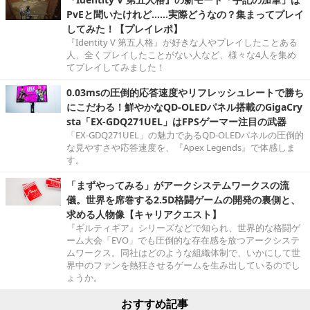
PvEと聞いたけれど……実際どうなの？集まってプレイ
してみた！【プレイレポ】
『Identity V 第五人格』が好きな人やプレイしたことある
人、全くプレイしたことがない人など、様々な4人を集め
てプレイしてみました！
0.03msの圧倒的応答速度やリフレッシュレートで勝ち
にこだわる！鮮やかなQD-OLEDパネル搭載のGigaCry
sta「EX-GDQ271UEL」はFPSゲーマー注目の武器
「EX-GDQ271UEL」の魅力であるQD-OLEDパネルの圧倒的
な見やすさや応答速度を、『Apex Legends』で体感しま
す。
「まずやってみる」がアークシステムワークスの流
儀。世界を席巻する2.5D格闘ゲームの開発の裏側と、
求める人物像【キャリアクエスト】
『ギルティギア』シリーズなどで知られ、世界的な格闘ゲ
ーム大会「EVO」でも圧倒的な存在感を放つアークシステ
ムワークス。同社はどのような組織体制で、いかにして世
界中のファンを熱狂させるゲームを生み出しているのでし
ょうか。
おすすめ記事