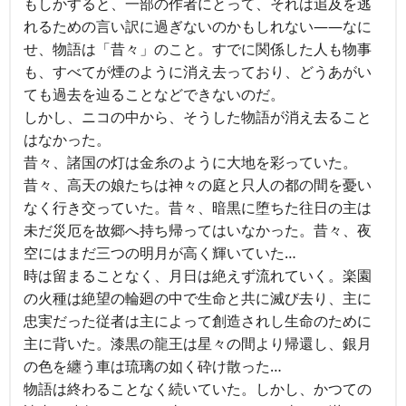
もしかすると、一部の作者にとって、それは追及を逃
れるための言い訳に過ぎないのかもしれない――なに
せ、物語は「昔々」のこと。すでに関係した人も物事
も、すべてが煙のように消え去っており、どうあがい
ても過去を辿ることなどできないのだ。
しかし、ニコの中から、そうした物語が消え去ること
はなかった。
昔々、諸国の灯は金糸のように大地を彩っていた。
昔々、高天の娘たちは神々の庭と只人の都の間を憂い
なく行き交っていた。昔々、暗黒に堕ちた往日の主は
未だ災厄を故郷へ持ち帰ってはいなかった。昔々、夜
空にはまだ三つの明月が高く輝いていた…
時は留まることなく、月日は絶えず流れていく。楽園
の火種は絶望の輪廻の中で生命と共に滅び去り、主に
忠実だった従者は主によって創造されし生命のために
主に背いた。漆黒の龍王は星々の間より帰還し、銀月
の色を纏う車は琉璃の如く砕け散った…
物語は終わることなく続いていた。しかし、かつての