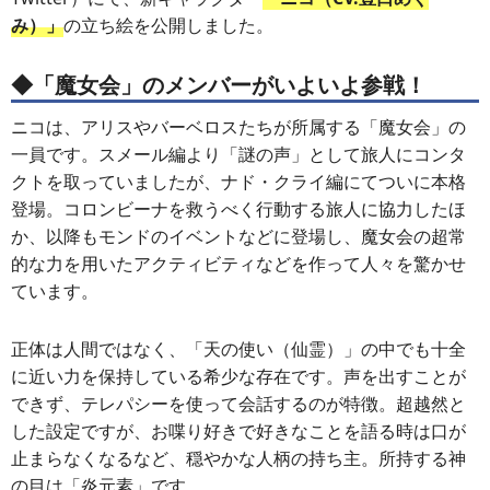
み）」
の立ち絵を公開しました。
◆「魔女会」のメンバーがいよいよ参戦！
ニコは、アリスやバーベロスたちが所属する「魔女会」の
一員です。スメール編より「謎の声」として旅人にコンタ
クトを取っていましたが、ナド・クライ編にてついに本格
登場。コロンビーナを救うべく行動する旅人に協力したほ
か、以降もモンドのイベントなどに登場し、魔女会の超常
的な力を用いたアクティビティなどを作って人々を驚かせ
ています。
正体は人間ではなく、「天の使い（仙霊）」の中でも十全
に近い力を保持している希少な存在です。声を出すことが
できず、テレパシーを使って会話するのが特徴。超越然と
した設定ですが、お喋り好きで好きなことを語る時は口が
止まらなくなるなど、穏やかな人柄の持ち主。所持する神
の目は「炎元素」です。