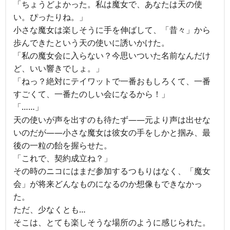
「ちょうどよかった。私は魔女で、あなたは天の使
い。ぴったりね。」
小さな魔女は楽しそうに手を伸ばして、「昔々」から
歩んできたという天の使いに誘いかけた。
「私の魔女会に入らない？今思いついた名前なんだけ
ど、いい響きでしょ。」
「ねっ？絶対にテイワットで一番おもしろくて、一番
すごくて、一番たのしい会になるから！」
「……」
天の使いが声を出すのも待たず――元より声は出せな
いのだが――小さな魔女は彼女の手をしかと掴み、最
後の一粒の飴を握らせた。
「これで、契約成立ね？」
その時のニコにはまだ参加するつもりはなく、「魔女
会」が将来どんなものになるのか想像もできなかっ
た。
ただ、少なくとも…
そこは、とても楽しそうな場所のように感じられた。