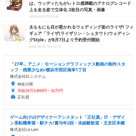
は、ウッディたちがレトロ感満載のアナログレコード
上を走る姿で立体化 2枚目の写真・画像
2026.08.07 Fri 03:40
太ももにも目が惹かれるウェディング姿のライザ! フィ
ギュア「ライザ(ライザリン・シュタウト)ウェディン
グStyle」が8月7日より予約受付開始
2026.08.06 Thu 10:15
「27卒」アニメ・モーショングラフィックス動画の制作スタ
ッフ・残業少なめ/横浜市西区南幸1丁目
株式会社ELシステム
神奈川県
月給26万3,800円～32万円
正社員
ゲーム向けUIデザイナーアシスタント「正社員」IT・デザイ
ン系転職希望・駅チカ/賞与年2回・未経験歓迎・文京区本郷
株式会社Le Lien