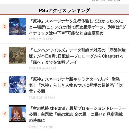
PS5アクセスランキング
『原神』スネージナヤを先行体験して分かった8のこ
と―場所によっては5秒で死ぬ極寒ゲージ、列車は“ダ
イナミック途中下車”可能など自由度高め
2026.8.7 Fri 13:00
『モンハンワイルズ』データ引継ぎ対応の「序盤体験
版」が本日8月5日配信―プロローグからChapter1-3
「森へ」までを無料プレイ
2026.8.5 Wed 11:40
『原神』スネージナヤ新キャラクター9人が一挙発
表！「氷神」らしき人物もついに登場の超越PV「吹
雪」公開
2026.6.26 Fri 13:11
『空の軌跡 the 2nd』最新プロモーショントレーラー
公開！主題歌「銀の意志 金の翼」に乗せた見所満載
の映像に
2026.8.7 Fri 15:00