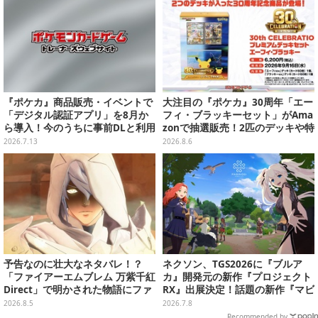
『ポケカ』商品販売・イベントで
大注目の『ポケカ』30周年「エー
「デジタル認証アプリ」を8月か
フィ・ブラッキーセット」がAma
ら導入！今のうちに事前DLと利用
zonで抽選販売！2匹のデッキや特
登録をお願い
別カードを収録
2026.7.13
2026.8.6
予告なのに壮大なネタバレ！？
ネクソン、TGS2026に『ブルア
「ファイアーエムブレム 万紫千紅
カ』開発元の新作『プロジェクト
Direct」で明かされた物語にファ
RX』出展決定！話題の新作『マビ
ンも震え上がる
ノギモバイル』も
2026.8.5
2026.7.8
Recommended by