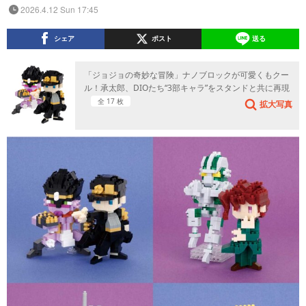
2026.4.12 Sun 17:45
シェア
ポスト
送る
「ジョジョの奇妙な冒険」ナノブロックが可愛くもクー
ル！承太郎、DIOたち“3部キャラ”をスタンドと共に再現
全 17 枚
拡大写真