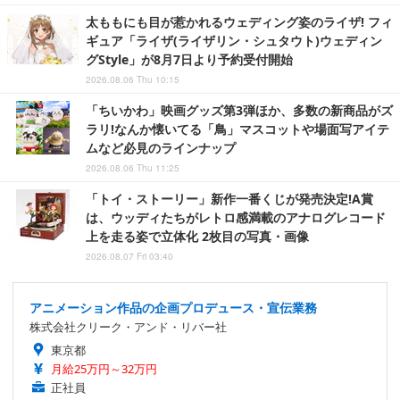
太ももにも目が惹かれるウェディング姿のライザ! フィ
ギュア「ライザ(ライザリン・シュタウト)ウェディン
グStyle」が8月7日より予約受付開始
2026.08.06 Thu 10:15
「ちいかわ」映画グッズ第3弾ほか、多数の新商品がズ
ラリ!なんか懐いてる「鳥」マスコットや場面写アイテ
ムなど必見のラインナップ
2026.08.06 Thu 11:25
「トイ・ストーリー」新作一番くじが発売決定!A賞
は、ウッディたちがレトロ感満載のアナログレコード
上を走る姿で立体化 2枚目の写真・画像
2026.08.07 Fri 03:40
アニメーション作品の企画プロデュース・宣伝業務
株式会社クリーク・アンド・リバー社
東京都
月給25万円～32万円
正社員