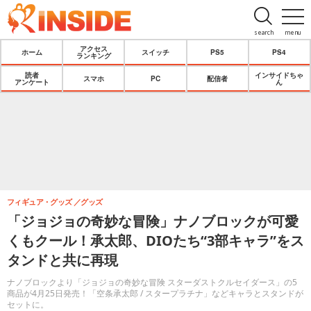
search
menu
アクセス
ホーム
スイッチ
PS5
PS4
ランキング
読者
インサイドちゃ
スマホ
PC
配信者
アンケート
ん
フィギュア・グッズ
グッズ
「ジョジョの奇妙な冒険」ナノブロックが可愛
くもクール！承太郎、DIOたち“3部キャラ”をス
タンドと共に再現
ナノブロックより「ジョジョの奇妙な冒険 スターダストクルセイダース」の5
商品が4月25日発売！「空条承太郎 / スタープラチナ」などキャラとスタンドが
セットに。