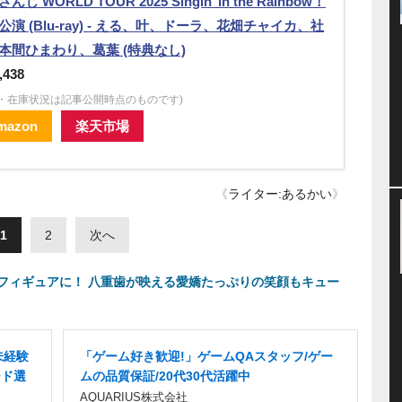
んじ WORLD TOUR 2025 Singin’ in the Rainbow！
公演 (Blu-ray) - える、叶、ドーラ、花畑チャイカ、社
本間ひまわり、葛葉 (特典なし)
,438
格・在庫状況は記事公開時点のものです)
mazon
楽天市場
《
ライター:あるかい
》
1
2
次へ
フィギュアに！ 八重歯が映える愛嬌たっぷりの笑顔もキュー
未経験
「ゲーム好き歓迎!」ゲームQAスタッフ/ゲー
ード選
ムの品質保証/20代30代活躍中
AQUARIUS株式会社