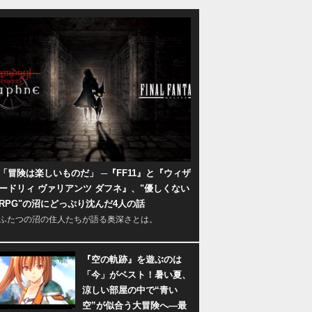
「冒険は楽しいものだ」 ─『FF11』と『ウィザ
ードリィ ヴァリアンツ ダフネ』、"優しくない
RPG"の沼にどっぷり沈んだ4人の話
ふたつの沼の住人たちが語る奥深さとは。
『空の軌跡』を遊ぶのは
「今」がベスト！暑い夏、
涼しい部屋の中で“青い
空”が似合う大冒険へ―最