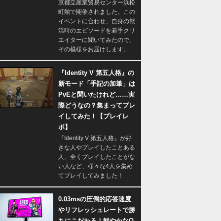
京都立産業貿易センター浜松
町館で開催されました。この
イベントに合わせ、自身の就
活時のエピソードを若手クリ
エイターに聞いてみたので、
その模様をお届けします。
『Identity V 第五人格』の
新モード「手記の加筆」は
PvEと聞いたけれど……実
際どうなの？集まってプレ
イしてみた！【プレイレ
ポ】
『Identity V 第五人格』が好
きな人やプレイしたことある
人、全くプレイしたことがな
い人など、様々な4人を集め
てプレイしてみました！
0.03msの圧倒的応答速度
やリフレッシュレートで勝
ちにこだわる！鮮やかなQ