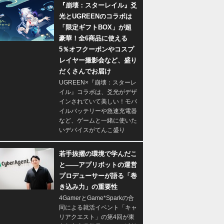
『崩壊：スターレイル』爻
光とUGREENのコラボは
「限定ギフトBOX」が超
豪華！全6商品に使える
5％オフクーポンやコスプ
レイヤー撮影会など、盛り
だくさんでお届け
UGREEN×『崩壊：スターレ
イル』コラボは、爻光がデザ
インされていて美しい！モバ
イルバッテリーや急速充電器
など、ゲームと一緒に使いた
いデバイスがてんこ盛り
若手抜擢の環境で学んだこ
と――アプリボットの運営
プロデューサーが語る「巻
き込み力」の重要性
4GamerとGame*Sparkの合
同による就活イベント「キャ
リアクエスト」の第4回が東