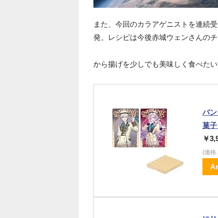
また、今回のカラアゲニストを連続受
発。レシピは今後赤城ウェンさんのチ
から揚げを少しでも美味しく食べたい
バン
菓子
￥3,
(価
A