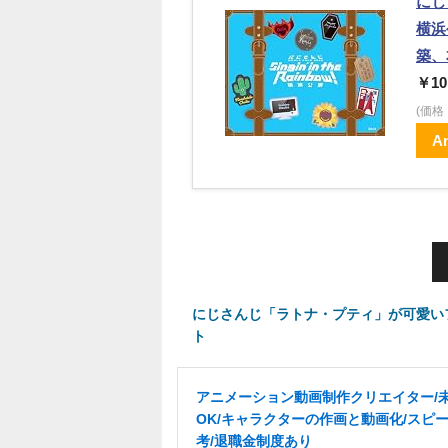
にじさ
横浜
築、
￥10
(価
A
にじさんじ「ラトナ・プティ」が可愛い
ト
アニメーション動画制作クリエイター/
OK/キャラクターの作画と動画化/スピ
考/退職金制度あり