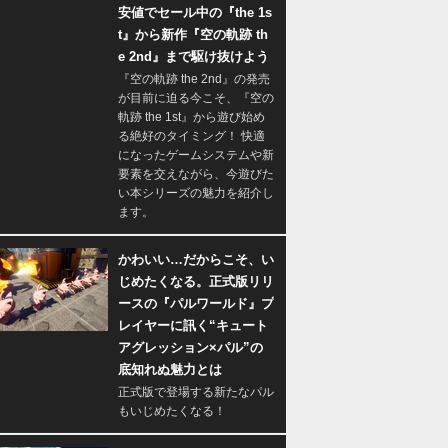
安値でセール中の『the 1s
t』から新作『空の軌跡 th
e 2nd』まで駆け抜けよう
『空の軌跡 the 2nd』の発売
が目前に迫る今こそ、『空の
軌跡 the 1st』から遊び始め
る絶好のタイミング！ 快適
になったゲームシステムや新
要素を交えながら、今遊びた
い本シリーズの魅力を紹介し
ます。
かわいい…だからこそ、い
じめたくなる。正式版リリ
ースの『パルワールド』プ
レイヤーに訊く“キュート
アグレッション×パル”の
底知れぬ魅力とは
正式版で登場する新たなパル
もいじめたくなる！