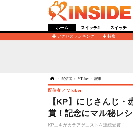
ホーム
スイッチ2
スイッチ
アクセスランキング
特集
ホーム
›
配信者
›
VTuber
›
記事
配信者
VTuber
【KP】にじさんじ・
賞！記念にマル秘レシ
KPニキがカラアゲニストを連続受賞！