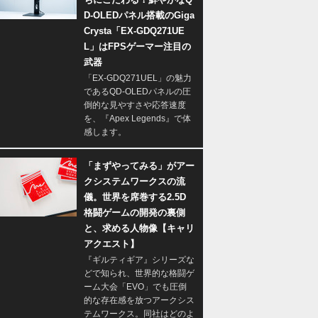
D-OLEDパネル搭載のGiga
Crysta「EX-GDQ271UE
L」はFPSゲーマー注目の
武器
「EX-GDQ271UEL」の魅力
であるQD-OLEDパネルの圧
倒的な見やすさや応答速度
を、『Apex Legends』で体
感します。
「まずやってみる」がアー
クシステムワークスの流
儀。世界を席巻する2.5D
格闘ゲームの開発の裏側
と、求める人物像【キャリ
アクエスト】
『ギルティギア』シリーズな
どで知られ、世界的な格闘ゲ
ーム大会「EVO」でも圧倒
的な存在感を放つアークシス
テムワークス。同社はどのよ