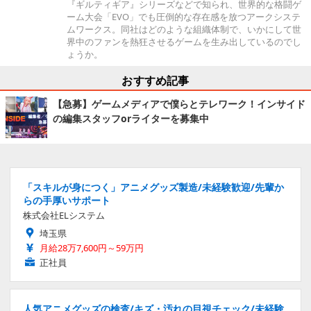
『ギルティギア』シリーズなどで知られ、世界的な格闘ゲ
ーム大会「EVO」でも圧倒的な存在感を放つアークシステ
ムワークス。同社はどのような組織体制で、いかにして世
界中のファンを熱狂させるゲームを生み出しているのでし
ょうか。
おすすめ記事
【急募】ゲームメディアで僕らとテレワーク！インサイド
の編集スタッフorライターを募集中
「スキルが身につく」アニメグッズ製造/未経験歓迎/先輩か
らの手厚いサポート
株式会社ELシステム
埼玉県
月給28万7,600円～59万円
正社員
人気アニメグッズの検査/キズ・汚れの目視チェック/未経験