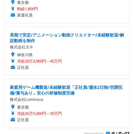
東京都
時給1,800円
派遣社員
長期で安定/アニメーション動画クリエイター/未経験歓迎/解
説動画を制作
株式会社大斗
神奈川県
月給29万3,900円～45万円
正社員
家庭用ゲーム機製造/未経験歓迎「正社員/週休2日制/空調完
備/賞与あり」安心の研修制度完備
株式会社Luminous
東京都
月給26万5,000円～30万円
正社員
Sponsored by