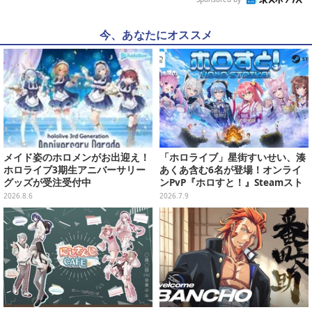
今、あなたにオススメ
メイド姿のホロメンがお出迎え！
「ホロライブ」星街すいせい、湊
ホロライブ3期生アニバーサリー
あくあ含む6名が登場！オンライ
グッズが受注受付中
ンPvP『ホロすと！』Steamスト
アページ公開、プレイテスター募
2026.8.6
2026.7.9
集開始