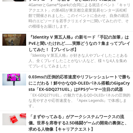
4GamerとGame*Sparkの合同による就活イベント「キャリ
アクエスト」の第4回が東京都立産業貿易センター浜松町
館で開催されました。このイベントに合わせ、自身の就活
時のエピソードを若手クリエイターに聞いてみたので、そ
の模様をお届けします。
『Identity V 第五人格』の新モード「手記の加筆」は
PvEと聞いたけれど……実際どうなの？集まってプレイ
してみた！【プレイレポ】
『Identity V 第五人格』が好きな人やプレイしたことある
人、全くプレイしたことがない人など、様々な4人を集め
てプレイしてみました！
0.03msの圧倒的応答速度やリフレッシュレートで勝ち
にこだわる！鮮やかなQD-OLEDパネル搭載のGigaCry
sta「EX-GDQ271UEL」はFPSゲーマー注目の武器
「EX-GDQ271UEL」の魅力であるQD-OLEDパネルの圧倒的
な見やすさや応答速度を、『Apex Legends』で体感しま
す。
「まずやってみる」がアークシステムワークスの流
儀。世界を席巻する2.5D格闘ゲームの開発の裏側と、
求める人物像【キャリアクエスト】