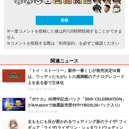
※一度コメントを投稿した後は約120秒間投稿することができま
せん
※コメントを投稿する際は
「利用規約」
を必ずご確認ください
関連ニュース
「トイ・ストーリー」新作一番くじが発売決定!A賞
は、ウッディたちがレトロ感満載のアナログレコード
上を走る姿で立体化
2026.08.07 Fri 03:40
『ポケカ』30周年記念パック「30th CELEBRATION」
がAmazonで抽選販売受付中!1BOX(20パック入り)
2026.08.06 Thu 03:30
太ももにも目が惹かれるウェディング姿のライザ! フィ
ギュア「ライザ(ライザリン・シュタウト)ウェディン