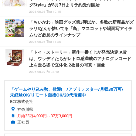
グStyle」が8月7日より予約受付開始
2026.08.06 Thu 10:15
「ちいかわ」映画グッズ第3弾ほか、多数の新商品がズ
ラリ!なんか懐いてる「鳥」マスコットや場面写アイテ
ムなど必見のラインナップ
2026.08.06 Thu 11:25
「トイ・ストーリー」新作一番くじが発売決定!A賞
は、ウッディたちがレトロ感満載のアナログレコード
上を走る姿で立体化 2枚目の写真・画像
2026.08.07 Fri 03:40
「ゲームやり込み勢、歓迎!」/アプリテスター/月収30万可/
未経験OK/リモート面接OK/20代活躍中
BCC株式会社
神奈川県
月給33万4,000円～37万3,000円
正社員