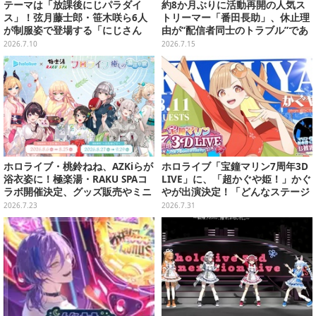
テーマは「放課後にじパラダイ
約8か月ぶりに活動再開の人気ス
ス」！弦月藤士郎・笹木咲ら6人
トリーマー「番田長助」、休止理
が制服姿で登場する「にじさん
由が“配信者同士のトラブル”であ
じ」×「スイパラ」コラボが8月14
ったと明かす―「原因は自身の未
2026.7.10
2026.7.15
日より開催
熟さと慢心」
ホロライブ・桃鈴ねね、AZKiらが
ホロライブ「宝鐘マリン7周年3D
浴衣姿に！極楽湯・RAKU SPAコ
LIVE」に、「超かぐや姫！」かぐ
ラボ開催決定、グッズ販売やミニ
やが出演決定！「どんなステージ
謎解きなど多彩な企画実施
になるか是非見に来てくださ
2026.7.23
2026.7.31
い！」