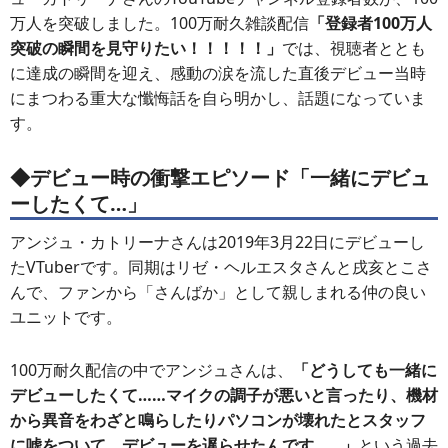
万人を突破しました。100万耐久雑談配信
「登録者100万人
突破の瞬間を見守りたい！！！！！」
では、視聴者ととも
に達成の瞬間を迎え、感動の涙を流した直後デビュー当時
にまつわる重大な懺悔話を自ら明かし、話題になっていま
す。
◆デビュー時の衝撃エピソード「一緒にデビュ
ーしたくて…」
アンジュ・カトリーナさんは2019年3月22日にデビューし
たVTuberです。同期はリゼ・ヘルエスタさんと戌亥とこさ
んで、ファンから「さんばか」として親しまれる仲の良い
ユニットです。
100万耐久配信の中でアンジュさんは、
「どうしても一緒に
デビューしたくて……マイクの調子が悪いと言ったり、機材
から異音をわざと鳴らしたりパソコンが壊れたとスタッフ
に嘘をついて、デビューを遅らせたんです……」
という過去