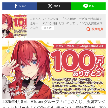
シェア
ポスト
送る
にじさんじ・アンジュ、「さんばか」デビュー時の嘘を
懺悔ー「パソコン壊れた“ふり”して…」100万人突破を期
に告白
全 1 枚
拡大写真
2026年4月8日、VTuberグループ「にじさんじ」所属アンジ
ュ・カトリーナさんのYouTubeチャンネル登録者数が、100