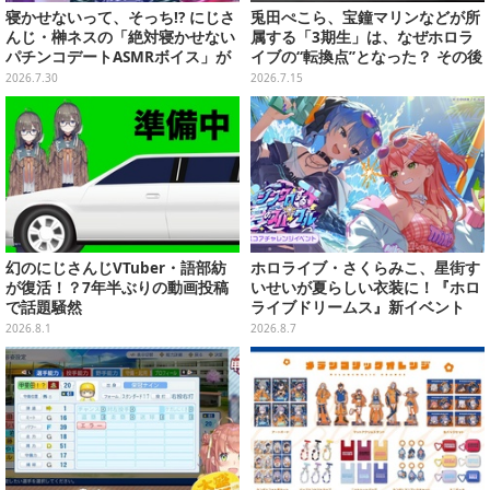
寝かせないって、そっち!? にじさ
兎田ぺこら、宝鐘マリンなどが所
んじ・榊ネスの「絶対寝かせない
属する「3期生」は、なぜホロラ
パチンコデートASMRボイス」が
イブの“転換点”となった？ その後
激熱
の展開を決定づけた、黄金世代を
2026.7.30
2026.7.15
振り返る【特集】
幻のにじさんじVTuber・語部紡
ホロライブ・さくらみこ、星街す
が復活！？7年半ぶりの動画投稿
いせいが夏らしい衣装に！『ホロ
で話題騒然
ライブドリームス』新イベント
「シンクロする夏のスパークル」
2026.8.1
2026.8.7
開幕