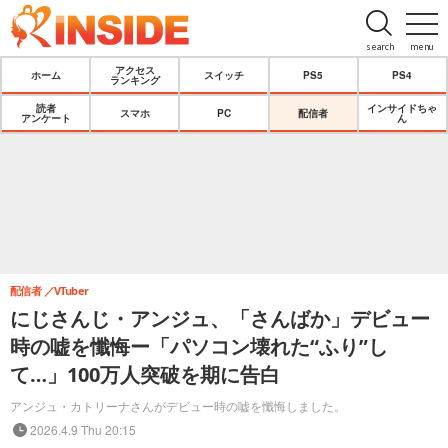
search
menu
アクセス
ホーム
スイッチ
PS5
PS4
ランキング
読者
インサイドちゃ
スマホ
PC
配信者
アンケート
ん
配信者
VTuber
にじさんじ・アンジュ、「さんばか」デビュー
時の嘘を懺悔ー「パソコン壊れた“ふり”し
て…」100万人突破を期に告白
アンジュ・カトリーナさんがデビュー時の嘘を懺悔しました。
2026.4.9 Thu 20:15