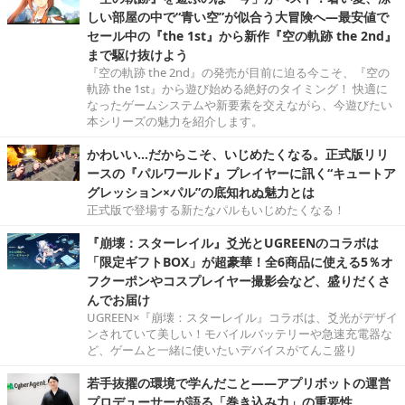
しい部屋の中で“青い空”が似合う大冒険へ―最安値で
セール中の『the 1st』から新作『空の軌跡 the 2nd』
まで駆け抜けよう
『空の軌跡 the 2nd』の発売が目前に迫る今こそ、『空の
軌跡 the 1st』から遊び始める絶好のタイミング！ 快適に
なったゲームシステムや新要素を交えながら、今遊びたい
本シリーズの魅力を紹介します。
かわいい…だからこそ、いじめたくなる。正式版リリ
ースの『パルワールド』プレイヤーに訊く“キュートア
グレッション×パル”の底知れぬ魅力とは
正式版で登場する新たなパルもいじめたくなる！
『崩壊：スターレイル』爻光とUGREENのコラボは
「限定ギフトBOX」が超豪華！全6商品に使える5％オ
フクーポンやコスプレイヤー撮影会など、盛りだくさ
んでお届け
UGREEN×『崩壊：スターレイル』コラボは、爻光がデザイ
ンされていて美しい！モバイルバッテリーや急速充電器な
ど、ゲームと一緒に使いたいデバイスがてんこ盛り
若手抜擢の環境で学んだこと――アプリボットの運営
プロデューサーが語る「巻き込み力」の重要性