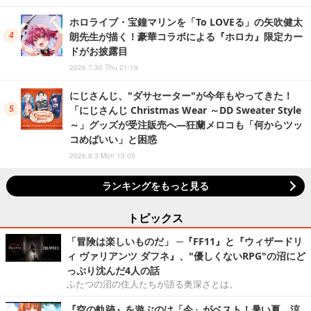
ホロライブ・宝鐘マリンを「To LOVEる」の矢吹健太
朗先生が描く！豪華コラボによる『ホロカ』限定カー
ドがお披露目
2026.7.30 Thu 21:19
にじさんじ、"ダサセーター"が今年もやってきた！
「にじさんじ Christmas Wear ～DD Sweater Style
～」グッズが受注販売へ―狂蘭メロコも「何からツッ
コめばいい」と困惑
2026.8.3 Mon 15:05
ランキングをもっと見る
トピックス
「冒険は楽しいものだ」 ─『FF11』と『ウィザードリ
ィ ヴァリアンツ ダフネ』、"優しくないRPG"の沼にど
っぷり沈んだ4人の話
ふたつの沼の住人たちが語る奥深さとは。
『空の軌跡』を遊ぶのは「今」がベスト！暑い夏、涼