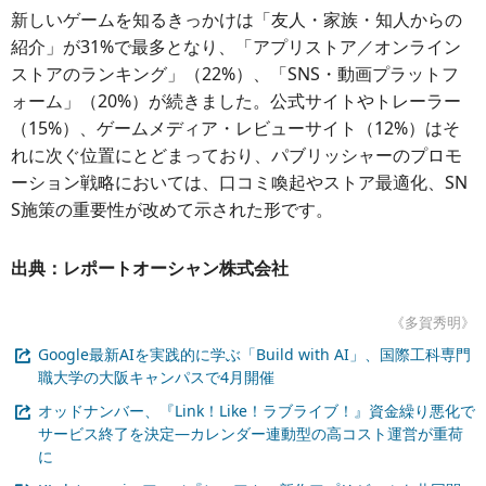
新しいゲームを知るきっかけは「友人・家族・知人からの
紹介」が31%で最多となり、「アプリストア／オンライン
ストアのランキング」（22%）、「SNS・動画プラットフ
ォーム」（20%）が続きました。公式サイトやトレーラー
（15%）、ゲームメディア・レビューサイト（12%）はそ
れに次ぐ位置にとどまっており、パブリッシャーのプロモ
ーション戦略においては、口コミ喚起やストア最適化、SN
S施策の重要性が改めて示された形です。
出典：レポートオーシャン株式会社
《多賀秀明》
Google最新AIを実践的に学ぶ「Build with AI」、国際工科専門
職大学の大阪キャンパスで4月開催
オッドナンバー、『Link！Like！ラブライブ！』資金繰り悪化で
サービス終了を決定―カレンダー連動型の高コスト運営が重荷
に