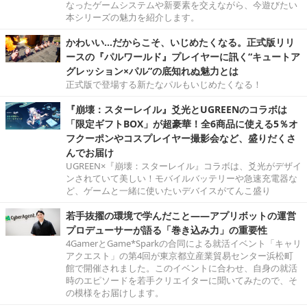
なったゲームシステムや新要素を交えながら、今遊びたい
本シリーズの魅力を紹介します。
かわいい…だからこそ、いじめたくなる。正式版リリ
ースの『パルワールド』プレイヤーに訊く“キュートア
グレッション×パル”の底知れぬ魅力とは
正式版で登場する新たなパルもいじめたくなる！
『崩壊：スターレイル』爻光とUGREENのコラボは
「限定ギフトBOX」が超豪華！全6商品に使える5％オ
フクーポンやコスプレイヤー撮影会など、盛りだくさ
んでお届け
UGREEN×『崩壊：スターレイル』コラボは、爻光がデザイ
ンされていて美しい！モバイルバッテリーや急速充電器な
ど、ゲームと一緒に使いたいデバイスがてんこ盛り
若手抜擢の環境で学んだこと――アプリボットの運営
プロデューサーが語る「巻き込み力」の重要性
4GamerとGame*Sparkの合同による就活イベント「キャリ
アクエスト」の第4回が東京都立産業貿易センター浜松町
館で開催されました。このイベントに合わせ、自身の就活
時のエピソードを若手クリエイターに聞いてみたので、そ
の模様をお届けします。