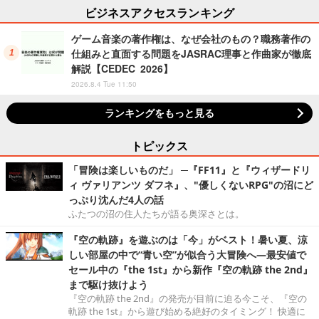
ビジネスアクセスランキング
ゲーム音楽の著作権は、なぜ会社のもの？職務著作の
仕組みと直面する問題をJASRAC理事と作曲家が徹底
解説【CEDEC 2026】
2026.8.4 Tue 11:50
ランキングをもっと見る
トピックス
「冒険は楽しいものだ」 ─『FF11』と『ウィザードリ
ィ ヴァリアンツ ダフネ』、"優しくないRPG"の沼にど
っぷり沈んだ4人の話
ふたつの沼の住人たちが語る奥深さとは。
『空の軌跡』を遊ぶのは「今」がベスト！暑い夏、涼
しい部屋の中で“青い空”が似合う大冒険へ―最安値で
セール中の『the 1st』から新作『空の軌跡 the 2nd』
まで駆け抜けよう
『空の軌跡 the 2nd』の発売が目前に迫る今こそ、『空の
軌跡 the 1st』から遊び始める絶好のタイミング！ 快適に