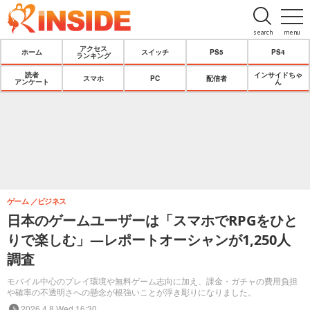
search
menu
アクセス
ホーム
スイッチ
PS5
PS4
ランキング
読者
インサイドちゃ
スマホ
PC
配信者
アンケート
ん
ゲーム
ビジネス
日本のゲームユーザーは「スマホでRPGをひと
りで楽しむ」—レポートオーシャンが1,250人
調査
モバイル中心のプレイ環境や無料ゲーム志向に加え、課金・ガチャの費用負担
や確率の不透明さへの懸念が根強いことが浮き彫りになりました。
2026.4.8 Wed 16:30