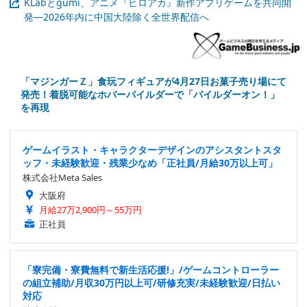
KLabとgumi、アニメ『ヒロアカ』新作アプリゲームを共同開
発―2026年内に中国大陸除く全世界配信へ
「マジンガーＺ」食玩フィギュアが4月27日お菓子売り場にて
発売！着脱可能なホバーパイルダーで「パイルダーオン！」
を再現
ゲームイラスト・キャラクターデザインのアシスタントスタ
ッフ・未経験歓迎・残業少なめ「正社員/月給30万以上可」
株式会社Meta Sales
大阪府
月給27万2,900円～55万円
正社員
「寮完備・寮費無料で新生活応援!」/ゲームコントローラー
の組立補助/月収30万円以上可/研修充実/未経験歓迎/日払い
対応