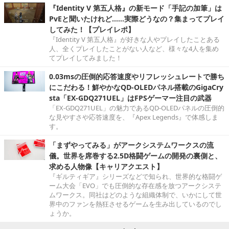
『Identity V 第五人格』の新モード「手記の加筆」は
PvEと聞いたけれど……実際どうなの？集まってプレイ
してみた！【プレイレポ】
『Identity V 第五人格』が好きな人やプレイしたことある
人、全くプレイしたことがない人など、様々な4人を集め
てプレイしてみました！
0.03msの圧倒的応答速度やリフレッシュレートで勝ち
にこだわる！鮮やかなQD-OLEDパネル搭載のGigaCry
sta「EX-GDQ271UEL」はFPSゲーマー注目の武器
「EX-GDQ271UEL」の魅力であるQD-OLEDパネルの圧倒的
な見やすさや応答速度を、『Apex Legends』で体感しま
す。
「まずやってみる」がアークシステムワークスの流
儀。世界を席巻する2.5D格闘ゲームの開発の裏側と、
求める人物像【キャリアクエスト】
『ギルティギア』シリーズなどで知られ、世界的な格闘ゲ
ーム大会「EVO」でも圧倒的な存在感を放つアークシステ
ムワークス。同社はどのような組織体制で、いかにして世
界中のファンを熱狂させるゲームを生み出しているのでし
ょうか。