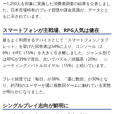
ー1,250人を対象に実施した消費者調査の結果を公表しまし
た。日本市場特有のプレイ習慣や課金意識が、データとと
もに示されています。
スマートフォンが主戦場、RPG人気は健在
最もよく利用するデバイスとして「スマートフォン／タブ
レット」を挙げた回答者は54%に上り、コンソール（2
6%）やPC（15%）を大きく引き離しました。ジャンル別で
はRPGが39%で首位、次いでパズル／頭脳系（20%）、シ
ューティング／バトルロイヤル（15%）と続いています。
プレイ頻度では「毎日」が38%、「週に数回」が30%とな
り、約7割のユーザーが週に複数回ゲームに触れている実態
が明らかになりました。
シングルプレイ志向が鮮明に