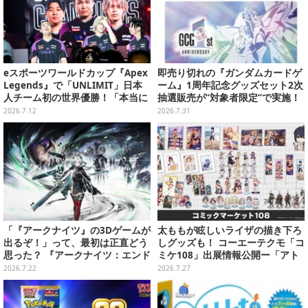
eスポーツワールドカップ『Apex
即売り切れの『ガンダムカードゲ
Legends』で「UNLIMIT」日本
ーム』1周年記念グッズセット2次
人チーム初の世界優勝！「本当に
抽選販売が“対象者限定”で実施！
夢みたい」…ZETA DIVISIONとの
プレバン全会員向け3次抽選も
2026.7.12
2026.7.31
一騎打ちを制す
「『アークナイツ』の3Dゲームが
太ももが眩しいライザの描き下ろ
出るぞ！」って、最初は正直どう
しグッズも！ コーエーテクモ「コ
思った？ 『アークナイツ：エンド
ミケ108」出展情報公開ー「アト
フィールド』リリース半年を機
リエ」シリーズ、『真・三國無双
2026.7.22
2026.7.27
に、4人のインフルエンサーに聞
ORIGNS』などのグッズが販売
いてみたーシリーズを“奥深く”ま
で追ってきたからこその視点【座