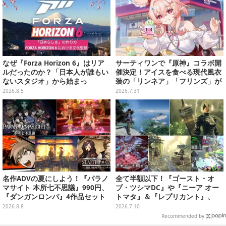
なぜ『Forza Horizon 6』はリア
サーティワンで『原神』コラボ開
ルだったのか？「日本人が誰もい
催決定！アイスを食べる現代風衣
ないスタジオ」から始まっ
装の「リンネア」「フリンズ」が
た、“生活感のある日本"の作り方
可愛く、そしてクール
2026.8.5
2026.7.31
【CEDEC2026】
名作ADVの夏にしよう！『パラノ
全て半額以下！『ゴースト・オ
マサイト 本所七不思議』990円、
ブ・ツシマDC』や『ニーア オー
『ダンガンロンパ』4作品セット
トマタ』＆『レプリカント』、
で3,060円、“お紳士”な恋愛ADV
『十三機兵防衛圏』などの名作で
2026.8.8
2026.7.10
は1,192円！【eショップのお薦め
夏を乗り切ろう【eショップ・PS
Recommended by
セール】
Storeのお薦めセール】