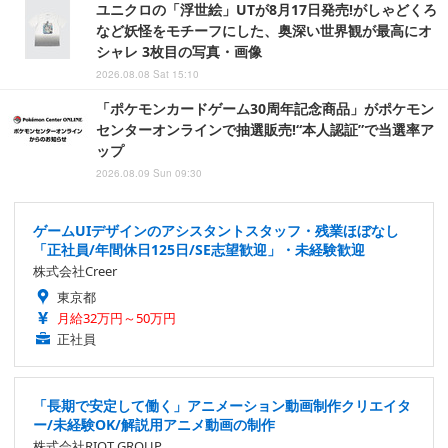
ユニクロの「浮世絵」UTが8月17日発売!がしゃどくろ
など妖怪をモチーフにした、奥深い世界観が最高にオ
シャレ 3枚目の写真・画像
2026.08.08 Sat 15:10
「ポケモンカードゲーム30周年記念商品」がポケモン
センターオンラインで抽選販売!“本人認証”で当選率ア
ップ
2026.08.09 Sun 09:30
ゲームUIデザインのアシスタントスタッフ・残業ほぼなし
「正社員/年間休日125日/SE志望歓迎」・未経験歓迎
株式会社Creer
東京都
月給32万円～50万円
正社員
「長期で安定して働く」アニメーション動画制作クリエイタ
ー/未経験OK/解説用アニメ動画の制作
株式会社RIOT GROUP