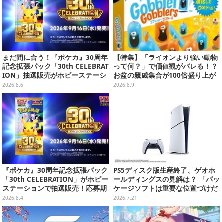
談会】
まだ間に合う！『ポケカ』30周年
【特集】「ライオンより強い動物
記念拡張パック「30th CELEBRAT
って何？」で価値観がバレる！？
ION」抽選販売がホビーステーシ
お盆の親戚集合が100倍盛り上が
ョンで実施中、8月6日まで
るおすすめボードゲーム5選
2026.8.6
2026.8.9
『ポケカ』30周年記念拡張パック
PS5ディスク版生産終了、ゲオホ
「30th CELEBRATION」がホビー
ールディングスの見解は？ 「パッ
ステーションで抽選販売！応募期
ケージソフトは重要な位置づけだ
間は8月6日23時59分まで
が、ゲーム事業からの撤退は全く
2026.8.4
2026.7.21
考えていない」