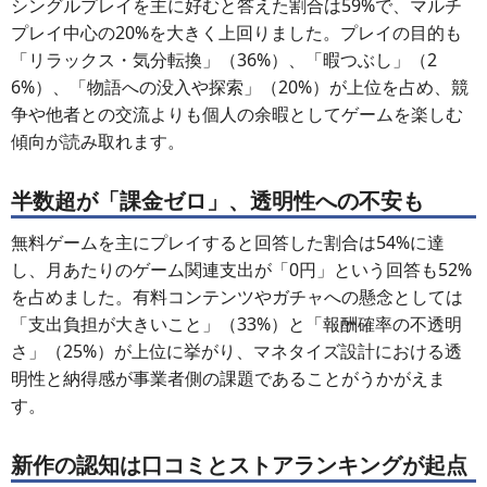
シングルプレイを主に好むと答えた割合は59%で、マルチ
プレイ中心の20%を大きく上回りました。プレイの目的も
「リラックス・気分転換」（36%）、「暇つぶし」（2
6%）、「物語への没入や探索」（20%）が上位を占め、競
争や他者との交流よりも個人の余暇としてゲームを楽しむ
傾向が読み取れます。
半数超が「課金ゼロ」、透明性への不安も
無料ゲームを主にプレイすると回答した割合は54%に達
し、月あたりのゲーム関連支出が「0円」という回答も52%
を占めました。有料コンテンツやガチャへの懸念としては
「支出負担が大きいこと」（33%）と「報酬確率の不透明
さ」（25%）が上位に挙がり、マネタイズ設計における透
明性と納得感が事業者側の課題であることがうかがえま
す。
新作の認知は口コミとストアランキングが起点